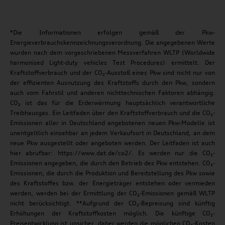
*Die Informationen erfolgen gemäß der Pkw-
Energieverbrauchskennzeichnungsverordnung. Die angegebenen Werte
wurden nach dem vorgeschriebenen Messverfahren WLTP (Worldwide
harmonised Light-duty vehicles Test Procedures) ermittelt. Der
Kraftstoffverbrauch und der CO₂-Ausstoß eines Pkw sind nicht nur von
der effizienten Ausnutzung des Kraftstoffs durch den Pkw, sondern
auch vom Fahrstil und anderen nichttechnischen Faktoren abhängig.
CO₂ ist das für die Erderwärmung hauptsächlich verantwortliche
Treibhausgas. Ein Leitfaden über den Kraftstoffverbrauch und die CO₂-
Emissionen aller in Deutschland angebotenen neuen Pkw-Modelle ist
unentgeltlich einsehbar an jedem Verkaufsort in Deutschland, an dem
neue Pkw ausgestellt oder angeboten werden. Der Leitfaden ist auch
hier abrufbar: https://www.dat.de/co2/. Es werden nur die CO₂-
Emissionen angegeben, die durch den Betrieb des Pkw entstehen. CO₂-
Emissionen, die durch die Produktion und Bereitstellung des Pkw sowie
des Kraftstoffes bzw. der Energieträger entstehen oder vermieden
werden, werden bei der Ermittlung der CO₂-Emissionen gemäß WLTP
nicht berücksichtigt. **Aufgrund der CO₂-Bepreisung sind künftig
Erhöhungen der Kraftstoffkosten möglich. Die künftige CO₂-
Preisentwicklung ist unsicher, daher werden die möglichen CO₂-Kosten