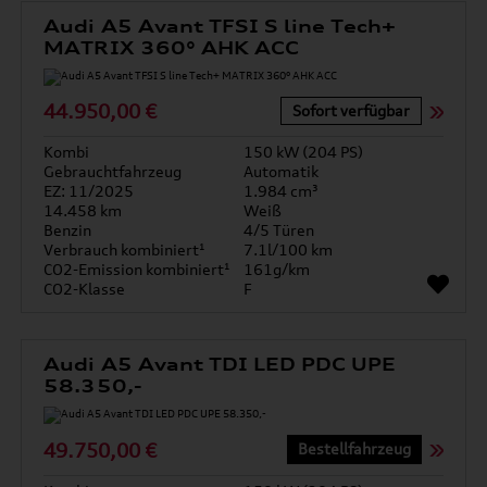
Audi A5 Avant TFSI S line Tech+
MATRIX 360° AHK ACC
44.950,00 €
Sofort verfügbar
Kombi
150 kW (204 PS)
Gebrauchtfahrzeug
Automatik
EZ: 11/2025
1.984 cm³
14.458 km
Weiß
Benzin
4/5 Türen
Verbrauch kombiniert¹
7.1l/100 km
CO2-Emission kombiniert¹
161g/km
CO2-Klasse
F
Audi A5 Avant TDI LED PDC UPE
58.350,-
49.750,00 €
Bestellfahrzeug