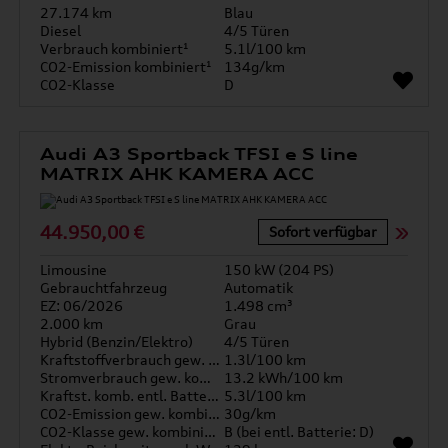
27.174 km
Blau
Diesel
4/5 Türen
Verbrauch kombiniert¹
5.1l/100 km
CO2-Emission kombiniert¹
134g/km
CO2-Klasse
D
Audi A3 Sportback TFSI e S line
MATRIX AHK KAMERA ACC
44.950,00 €
Sofort verfügbar
Limousine
150 kW (204 PS)
Gebrauchtfahrzeug
Automatik
EZ: 06/2026
1.498 cm³
2.000 km
Grau
Hybrid (Benzin/Elektro)
4/5 Türen
Kraftstoffverbrauch gew. kombiniert
1.3l/100 km
Stromverbrauch gew. kombiniert
13.2 kWh/100 km
Kraftst. komb. entl. Batterie
5.3l/100 km
CO2-Emission gew. kombiniert
30g/km
CO2-Klasse gew. kombiniert
B (bei entl. Batterie: D)