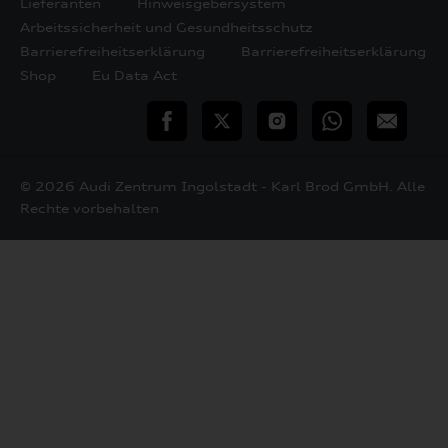
Lieferanten
Hinweisgebersystem
Arbeitssicherheit und Gesundheitsschutz
Barrierefreiheitserklärung
Barrierefreiheitserklärung
Shop
Eu Data Act
teilen
Twitter
Instagram
WhatsApp
E-
Mail
© 2026 Audi Zentrum Ingolstadt - Karl Brod GmbH. Alle
Rechte vorbehalten