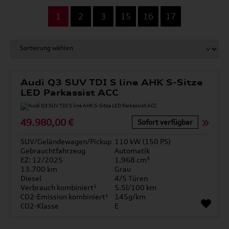
...
1
2
3
15
16
17
Audi Q3 SUV TDI S line AHK S-Sitze
LED Parkassist ACC
49.980,00 €
Sofort verfügbar
SUV/Geländewagen/Pickup
110 kW (150 PS)
Gebrauchtfahrzeug
Automatik
EZ: 12/2025
1.968 cm³
13.700 km
Grau
Diesel
4/5 Türen
Verbrauch kombiniert¹
5.5l/100 km
CO2-Emission kombiniert¹
145g/km
CO2-Klasse
E