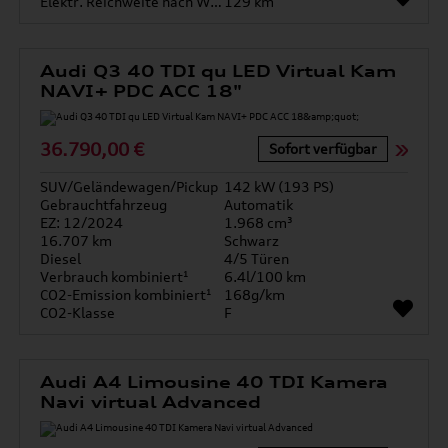
Elektr. Reichweite nach WLTP*
129 km
Audi Q3 40 TDI qu LED Virtual Kam
NAVI+ PDC ACC 18"
36.790,00 €
Sofort verfügbar
SUV/Geländewagen/Pickup
142 kW (193 PS)
Gebrauchtfahrzeug
Automatik
EZ: 12/2024
1.968 cm³
16.707 km
Schwarz
Diesel
4/5 Türen
Verbrauch kombiniert¹
6.4l/100 km
CO2-Emission kombiniert¹
168g/km
CO2-Klasse
F
Audi A4 Limousine 40 TDI Kamera
Navi virtual Advanced