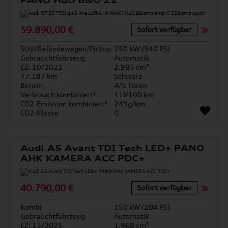
PANO HuD B&O 22"
59.890,00 €
Sofort verfügbar
SUV/Geländewagen/Pickup
250 kW (340 PS)
Gebrauchtfahrzeug
Automatik
EZ: 10/2022
2.995 cm³
77.187 km
Schwarz
Benzin
4/5 Türen
Verbrauch kombiniert¹
11l/100 km
CO2-Emission kombiniert¹
249g/km
CO2-Klasse
G
Audi A5 Avant TDI Tech LED+ PANO
AHK KAMERA ACC PDC+
40.790,00 €
Sofort verfügbar
Kombi
150 kW (204 PS)
Gebrauchtfahrzeug
Automatik
EZ: 11/2025
1.968 cm³