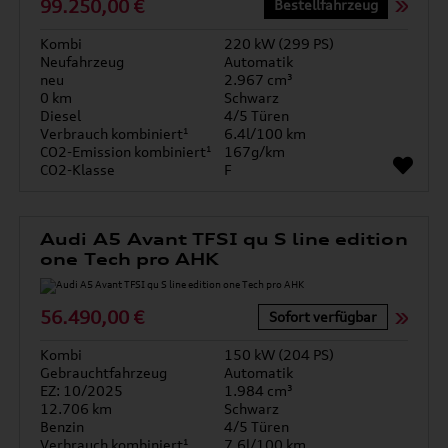
99.250,00 €
Bestellfahrzeug
Kombi
220 kW (299 PS)
Neufahrzeug
Automatik
neu
2.967 cm³
0 km
Schwarz
Diesel
4/5 Türen
Verbrauch kombiniert¹
6.4l/100 km
CO2-Emission kombiniert¹
167g/km
CO2-Klasse
F
Audi A5 Avant TFSI qu S line edition
one Tech pro AHK
56.490,00 €
Sofort verfügbar
Kombi
150 kW (204 PS)
Gebrauchtfahrzeug
Automatik
EZ: 10/2025
1.984 cm³
12.706 km
Schwarz
Benzin
4/5 Türen
Verbrauch kombiniert¹
7.6l/100 km