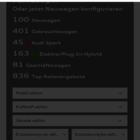
Fahrzeuge:
Oder jetzt Neuwagen konfigurieren
100
Neuwagen
401
Gebrauchtwagen
45
Audi Sport
163
Elektro/Plug-In-Hybrid
81
Geschäftswagen
836
Top Ratenangebote
Modell wählen
Kraftstoff wählen
Getriebe wählen
Erstzulassung von wählen
Erstzulassung bis wählen