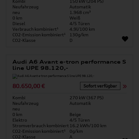
Kombi
150 kW (204 PS)
Neufahrzeug
Automatik
neu
1.968 cm³
0 km
Weiß
Diesel
4/5 Türen
Verbrauch kombiniert¹
4.9l/100 km
CO2-Emission kombiniert¹
130g/km
CO2-Klasse
D
Audi A6 Avant e-tron performance S
line UPE 98.120,-
80.650,00 €
Sofort verfügbar
Kombi
270 kW (367 PS)
Neufahrzeug
Automatik
neu
0 km
Beige
Elektro
4/5 Türen
Stromverbrauch kombiniert
16.2 kWh/100 km
CO2-Emission kombiniert¹
0g/km
CO2-Klasse
A