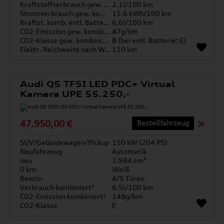
Kraftstoffverbrauch gew. kombiniert
2.1l/100 km
Stromverbrauch gew. kombiniert
15.6 kWh/100 km
Kraftst. komb. entl. Batterie
6.6l/100 km
CO2-Emission gew. kombiniert
47g/km
CO2-Klasse gew. kombiniert
B (bei entl. Batterie: E)
Elektr. Reichweite nach WLTP*
110 km
Audi Q5 TFSI LED PDC+ Virtual
Kamera UPE 55.250,-
47.950,00 €
Bestellfahrzeug
SUV/Geländewagen/Pickup
150 kW (204 PS)
Neufahrzeug
Automatik
neu
1.984 cm³
0 km
Weiß
Benzin
4/5 Türen
Verbrauch kombiniert¹
6.5l/100 km
CO2-Emission kombiniert¹
148g/km
CO2-Klasse
E