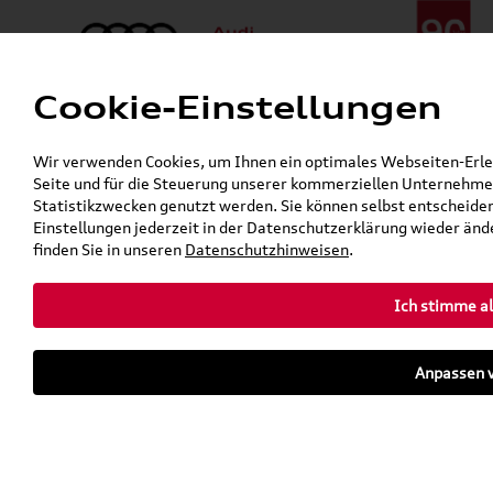
Cookie-Einstellungen
Menü
Telefon:
+49 (0)841 / 49 140
Wir verwenden Cookies, um Ihnen ein optimales Webseiten-Erlebn
24h-Pannenhilfe:
+49 (0)171 / 870 72 87
Seite und für die Steuerung unserer kommerziellen Unternehmen
Gerade geöffnet
Statistikzwecken genutzt werden. Sie können selbst entscheiden
Verkauf:
Mo. - Fr. 08:00 - 19:00 Uhr Sa. 09:00 - 13:00 Uhr
Einstellungen jederzeit in der Datenschutzerklärung wieder ände
Service:
Mo. - Fr. 06:00 - 20:00 Uhr Sa. 08:00 - 13:00 Uhr
finden Sie in unseren
Datenschutzhinweisen
.
Ich stimme al
Zurück zur Startseite
Parkhaus
Anpassen v
Sofort verfügbare