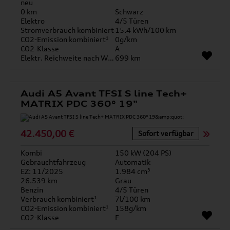
neu
0 km
Schwarz
Elektro
4/5 Türen
Stromverbrauch kombiniert
15.4 kWh/100 km
CO2-Emission kombiniert¹
0g/km
CO2-Klasse
A
Elektr. Reichweite nach WLTP*
699 km
Audi A5 Avant TFSI S line Tech+
MATRIX PDC 360° 19"
42.450,00 €
Sofort verfügbar
Kombi
150 kW (204 PS)
Gebrauchtfahrzeug
Automatik
EZ: 11/2025
1.984 cm³
26.539 km
Grau
Benzin
4/5 Türen
Verbrauch kombiniert¹
7l/100 km
CO2-Emission kombiniert¹
158g/km
CO2-Klasse
F