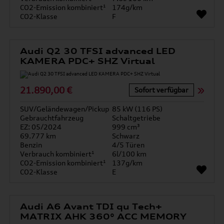
CO2-Emission kombiniert¹
174g/km
CO2-Klasse
F
Audi Q2 30 TFSI advanced LED
KAMERA PDC+ SHZ Virtual
21.890,00 €
Sofort verfügbar
SUV/Geländewagen/Pickup
85 kW (116 PS)
Gebrauchtfahrzeug
Schaltgetriebe
EZ: 05/2024
999 cm³
69.777 km
Schwarz
Benzin
4/5 Türen
Verbrauch kombiniert¹
6l/100 km
CO2-Emission kombiniert¹
137g/km
CO2-Klasse
E
Audi A6 Avant TDI qu Tech+
MATRIX AHK 360° ACC MEMORY