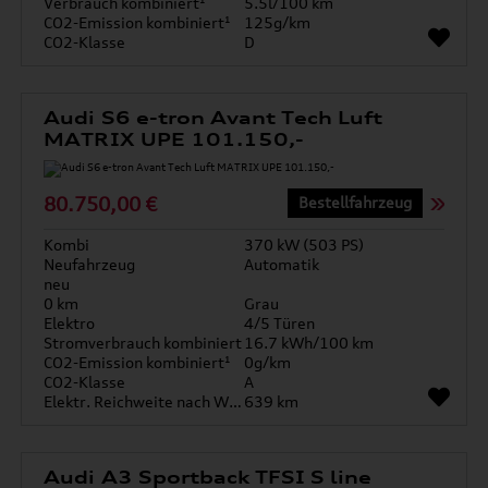
Verbrauch kombiniert¹
5.5l/100 km
CO2-Emission kombiniert¹
125g/km
CO2-Klasse
D
Audi S6 e-tron Avant Tech Luft
MATRIX UPE 101.150,-
80.750,00 €
Bestellfahrzeug
Kombi
370 kW (503 PS)
Neufahrzeug
Automatik
neu
0 km
Grau
Elektro
4/5 Türen
Stromverbrauch kombiniert
16.7 kWh/100 km
CO2-Emission kombiniert¹
0g/km
CO2-Klasse
A
Elektr. Reichweite nach WLTP*
639 km
Audi A3 Sportback TFSI S line