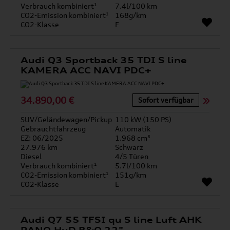
Verbrauch kombiniert¹
7.4l/100 km
CO2-Emission kombiniert¹
168g/km
CO2-Klasse
F
Audi Q3 Sportback 35 TDI S line
KAMERA ACC NAVI PDC+
34.890,00 €
Sofort verfügbar
SUV/Geländewagen/Pickup
110 kW (150 PS)
Gebrauchtfahrzeug
Automatik
EZ: 06/2025
1.968 cm³
27.976 km
Schwarz
Diesel
4/5 Türen
Verbrauch kombiniert¹
5.7l/100 km
CO2-Emission kombiniert¹
151g/km
CO2-Klasse
E
Audi Q7 55 TFSI qu S line Luft AHK