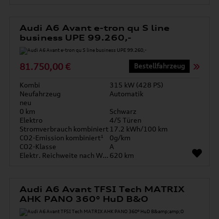
Audi A6 Avant e-tron qu S line
business UPE 99.260,-
81.750,00 €
Bestellfahrzeug
Kombi
315 kW (428 PS)
Neufahrzeug
Automatik
neu
0 km
Schwarz
Elektro
4/5 Türen
Stromverbrauch kombiniert
17.2 kWh/100 km
CO2-Emission kombiniert¹
0g/km
CO2-Klasse
A
Elektr. Reichweite nach WLTP*
620 km
Audi A6 Avant TFSI Tech MATRIX
AHK PANO 360° HuD B&O