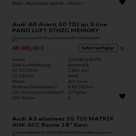
Elektr. Reichweite nach WLTP*
663 km
Audi A6 Avant 50 TDI qu S line
PANO LUFT STHZG MEMORY
48.980,00 €
Sofort verfügbar
Kombi
210 kW (286 PS)
Gebrauchtfahrzeug
Automatik
EZ: 07/2023
2.967 cm³
70.286 km
Weiß
Diesel
4/5 Türen
Verbrauch kombiniert¹
6.8l/100 km
CO2-Emission kombiniert¹
177g/km
CO2-Klasse
G
Audi A3 allstreet 35 TDI MATRIX
AHK ACC Raute 18" Kam