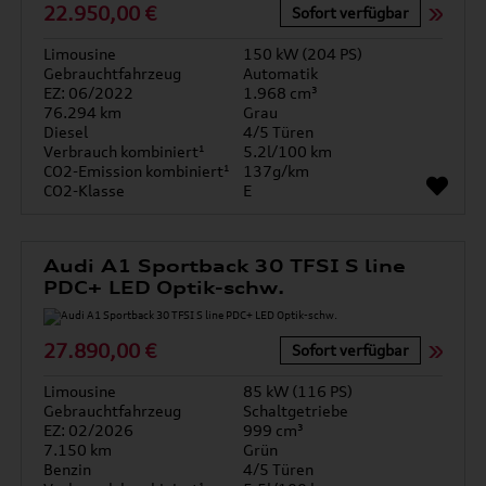
22.950,00 €
Sofort verfügbar
Limousine
150 kW (204 PS)
Gebrauchtfahrzeug
Automatik
EZ: 06/2022
1.968 cm³
76.294 km
Grau
Diesel
4/5 Türen
Verbrauch kombiniert¹
5.2l/100 km
CO2-Emission kombiniert¹
137g/km
CO2-Klasse
E
Audi A1 Sportback 30 TFSI S line
PDC+ LED Optik-schw.
27.890,00 €
Sofort verfügbar
Limousine
85 kW (116 PS)
Gebrauchtfahrzeug
Schaltgetriebe
EZ: 02/2026
999 cm³
7.150 km
Grün
Benzin
4/5 Türen