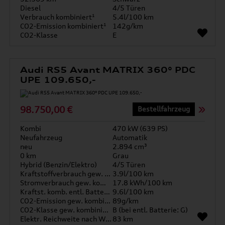
Diesel
4/5 Türen
Verbrauch kombiniert¹
5.4l/100 km
CO2-Emission kombiniert¹
142g/km
CO2-Klasse
E
Audi RS5 Avant MATRIX 360° PDC
UPE 109.650,-
98.750,00 €
Bestellfahrzeug
Kombi
470 kW (639 PS)
Neufahrzeug
Automatik
neu
2.894 cm³
0 km
Grau
Hybrid (Benzin/Elektro)
4/5 Türen
Kraftstoffverbrauch gew. kombiniert
3.9l/100 km
Stromverbrauch gew. kombiniert
17.8 kWh/100 km
Kraftst. komb. entl. Batterie
9.6l/100 km
CO2-Emission gew. kombiniert
89g/km
CO2-Klasse gew. kombiniert
B (bei entl. Batterie: G)
Elektr. Reichweite nach WLTP*
83 km