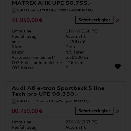
MATRIX AHK UPE 50.755,-
41.950,00 €
Sofort verfügbar
Limousine
110 kW (150 PS)
Neufahrzeug
Automatik
neu
1.498 cm³
0 km
Grau
Benzin
4/5 Türen
Verbrauch kombiniert¹
5.5l/100 km
CO2-Emission kombiniert¹
126g/km
CO2-Klasse
D
Audi A6 e-tron Sportback S line
Tech pro UPE 98.350,-
80.750,00 €
Sofort verfügbar
Limousine
270 kW (367 PS)
Neufahrzeug
Automatik