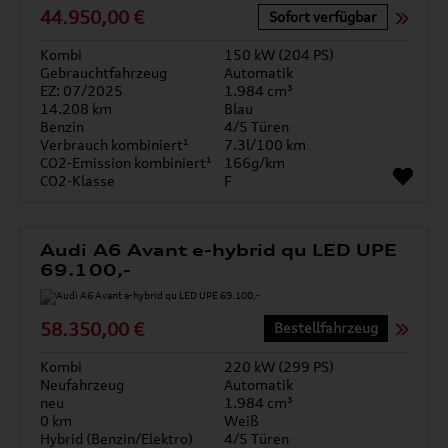
44.950,00 €
Sofort verfügbar
Kombi
150 kW (204 PS)
Gebrauchtfahrzeug
Automatik
EZ: 07/2025
1.984 cm³
14.208 km
Blau
Benzin
4/5 Türen
Verbrauch kombiniert¹
7.3l/100 km
CO2-Emission kombiniert¹
166g/km
CO2-Klasse
F
Audi A6 Avant e-hybrid qu LED UPE
69.100,-
58.350,00 €
Bestellfahrzeug
Kombi
220 kW (299 PS)
Neufahrzeug
Automatik
neu
1.984 cm³
0 km
Weiß
Hybrid (Benzin/Elektro)
4/5 Türen