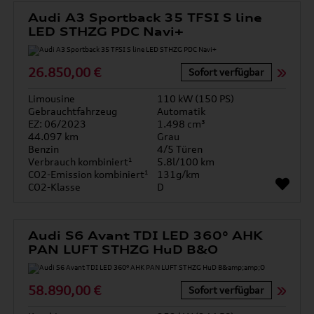
Audi A3 Sportback 35 TFSI S line
LED STHZG PDC Navi+
26.850,00 €
Sofort verfügbar
Limousine
110 kW (150 PS)
Gebrauchtfahrzeug
Automatik
EZ: 06/2023
1.498 cm³
44.097 km
Grau
Benzin
4/5 Türen
Verbrauch kombiniert¹
5.8l/100 km
CO2-Emission kombiniert¹
131g/km
CO2-Klasse
D
Audi S6 Avant TDI LED 360° AHK
PAN LUFT STHZG HuD B&O
58.890,00 €
Sofort verfügbar