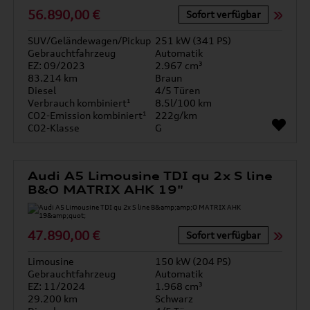
56.890,00 €
Sofort verfügbar
SUV/Geländewagen/Pickup
251 kW (341 PS)
Gebrauchtfahrzeug
Automatik
EZ: 09/2023
2.967 cm³
83.214 km
Braun
Diesel
4/5 Türen
Verbrauch kombiniert¹
8.5l/100 km
CO2-Emission kombiniert¹
222g/km
CO2-Klasse
G
Audi A5 Limousine TDI qu 2x S line
B&O MATRIX AHK 19"
47.890,00 €
Sofort verfügbar
Limousine
150 kW (204 PS)
Gebrauchtfahrzeug
Automatik
EZ: 11/2024
1.968 cm³
29.200 km
Schwarz