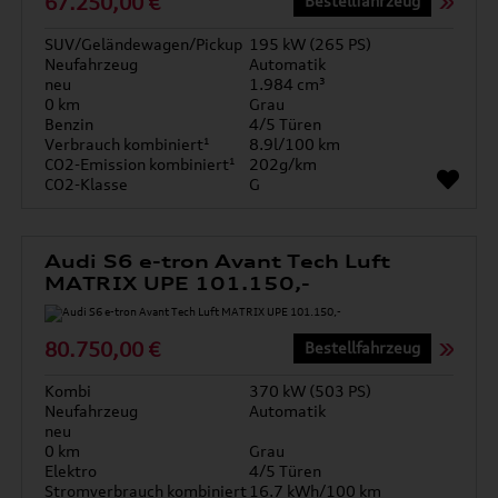
67.250,00 €
Bestellfahrzeug
SUV/Geländewagen/Pickup
195 kW (265 PS)
Neufahrzeug
Automatik
neu
1.984 cm³
0 km
Grau
Benzin
4/5 Türen
Verbrauch kombiniert¹
8.9l/100 km
CO2-Emission kombiniert¹
202g/km
CO2-Klasse
G
Audi S6 e-tron Avant Tech Luft
MATRIX UPE 101.150,-
80.750,00 €
Bestellfahrzeug
Kombi
370 kW (503 PS)
Neufahrzeug
Automatik
neu
0 km
Grau
Elektro
4/5 Türen
Stromverbrauch kombiniert
16.7 kWh/100 km