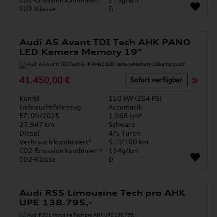
CO2-Klasse
G
Audi A5 Avant TDI Tech AHK PANO
LED Kamera Memory 19"
41.450,00 €
Sofort verfügbar
Kombi
150 kW (204 PS)
Gebrauchtfahrzeug
Automatik
EZ: 09/2025
1.968 cm³
27.947 km
Schwarz
Diesel
4/5 Türen
Verbrauch kombiniert¹
5.1l/100 km
CO2-Emission kombiniert¹
134g/km
CO2-Klasse
D
Audi RS5 Limousine Tech pro AHK
UPE 138.795,-