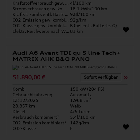
Kraftstoffverbrauch gew. kombiniert
4l/100 km
Stromverbrauch gew. kombiniert
18.1 kWh/100 km
Kraftst. komb. entl. Batterie
9.8l/100 km
CO2-Emission gew. kombiniert
92g/km
CO2-Klasse gew. kombiniert
B (bei entl. Batterie: G)
Elektr. Reichweite nach WLTP*
81 km
Audi A6 Avant TDI qu S line Tech+
MATRIX AHK B&O PANO
51.890,00 €
Sofort verfügbar
Kombi
150 kW (204 PS)
Gebrauchtfahrzeug
Automatik
EZ: 12/2025
1.968 cm³
28.857 km
Weiß
Diesel
4/5 Türen
Verbrauch kombiniert¹
5.4l/100 km
CO2-Emission kombiniert¹
142g/km
CO2-Klasse
E