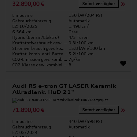
32.890,00 €
Sofort verfügbar
Limousine
150 kW (204 PS)
Gebrauchtfahrzeug
Automatik
EZ: 10/2025
1.498 cm³
6.564 km
Grau
Hybrid (Benzin/Elektro)
4/5 Türen
Kraftstoffverbrauch gew. kombiniert
0.3l/100 km
Stromverbrauch gew. kombiniert
15.8 kWh/100 km
Kraftst. komb. entl. Batterie
5.2l/100 km
CO2-Emission gew. kombiniert
7g/km
CO2-Klasse gew. kombiniert
B
Audi RS e-tron GT LASER Keramik
Allradlenk. HuD 21"
71.890,00 €
Sofort verfügbar
Limousine
440 kW (598 PS)
Gebrauchtfahrzeug
Automatik
EZ: 05/2024