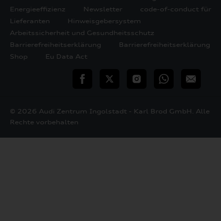
Energieeffizienz
Newsletter
code-of-conduct für
Lieferanten
Hinweisgebersystem
Arbeitssicherheit und Gesundheitsschutz
Barrierefreiheitserklärung
Barrierefreiheitserklärung
Shop
Eu Data Act
teilen
Twitter
Instagram
WhatsApp
E-
Mail
© 2026 Audi Zentrum Ingolstadt - Karl Brod GmbH. Alle
Rechte vorbehalten