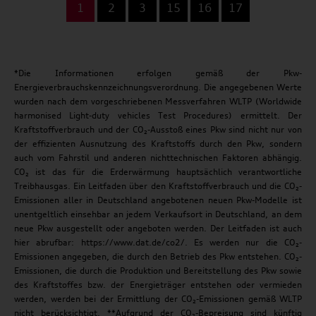
1
2
3
15
16
17
*Die Informationen erfolgen gemäß der Pkw-
Energieverbrauchskennzeichnungsverordnung. Die angegebenen Werte
wurden nach dem vorgeschriebenen Messverfahren WLTP (Worldwide
harmonised Light-duty vehicles Test Procedures) ermittelt. Der
Kraftstoffverbrauch und der CO₂-Ausstoß eines Pkw sind nicht nur von
der effizienten Ausnutzung des Kraftstoffs durch den Pkw, sondern
auch vom Fahrstil und anderen nichttechnischen Faktoren abhängig.
CO₂ ist das für die Erderwärmung hauptsächlich verantwortliche
Treibhausgas. Ein Leitfaden über den Kraftstoffverbrauch und die CO₂-
Emissionen aller in Deutschland angebotenen neuen Pkw-Modelle ist
unentgeltlich einsehbar an jedem Verkaufsort in Deutschland, an dem
neue Pkw ausgestellt oder angeboten werden. Der Leitfaden ist auch
hier abrufbar: https://www.dat.de/co2/. Es werden nur die CO₂-
Emissionen angegeben, die durch den Betrieb des Pkw entstehen. CO₂-
Emissionen, die durch die Produktion und Bereitstellung des Pkw sowie
des Kraftstoffes bzw. der Energieträger entstehen oder vermieden
werden, werden bei der Ermittlung der CO₂-Emissionen gemäß WLTP
nicht berücksichtigt. **Aufgrund der CO₂-Bepreisung sind künftig