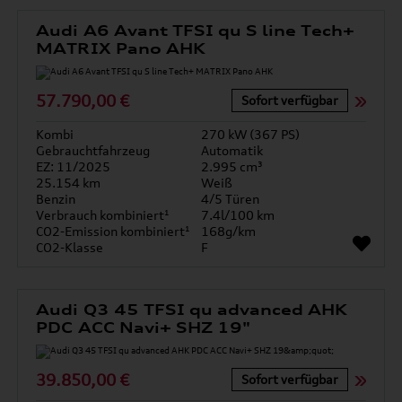
Audi A6 Avant TFSI qu S line Tech+
MATRIX Pano AHK
57.790,00 €
Sofort verfügbar
Kombi
270 kW (367 PS)
Gebrauchtfahrzeug
Automatik
EZ: 11/2025
2.995 cm³
25.154 km
Weiß
Benzin
4/5 Türen
Verbrauch kombiniert¹
7.4l/100 km
CO2-Emission kombiniert¹
168g/km
CO2-Klasse
F
Audi Q3 45 TFSI qu advanced AHK
PDC ACC Navi+ SHZ 19"
39.850,00 €
Sofort verfügbar