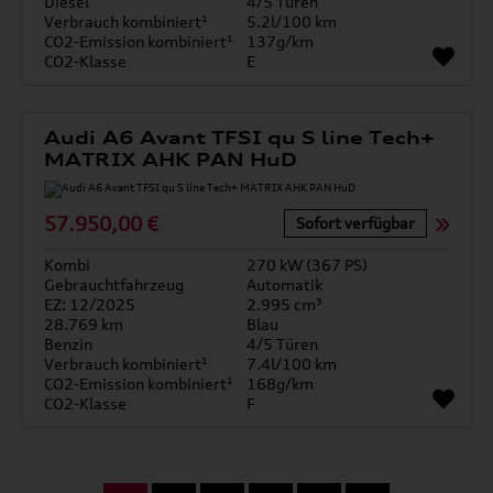
Diesel
4/5 Türen
Verbrauch kombiniert¹
5.2l/100 km
CO2-Emission kombiniert¹
137g/km
CO2-Klasse
E
Audi A6 Avant TFSI qu S line Tech+
MATRIX AHK PAN HuD
57.950,00 €
Sofort verfügbar
Kombi
270 kW (367 PS)
Gebrauchtfahrzeug
Automatik
EZ: 12/2025
2.995 cm³
28.769 km
Blau
Benzin
4/5 Türen
Verbrauch kombiniert¹
7.4l/100 km
CO2-Emission kombiniert¹
168g/km
CO2-Klasse
F
...