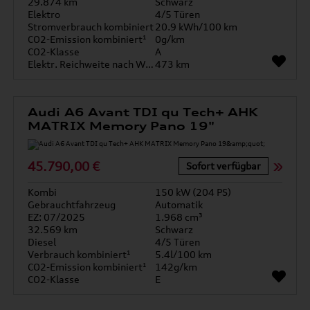
29.874 km
Schwarz
Elektro
4/5 Türen
Stromverbrauch kombiniert
20.9 kWh/100 km
CO2-Emission kombiniert¹
0g/km
CO2-Klasse
A
Elektr. Reichweite nach WLTP*
473 km
Audi A6 Avant TDI qu Tech+ AHK
MATRIX Memory Pano 19"
45.790,00 €
Sofort verfügbar
Kombi
150 kW (204 PS)
Gebrauchtfahrzeug
Automatik
EZ: 07/2025
1.968 cm³
32.569 km
Schwarz
Diesel
4/5 Türen
Verbrauch kombiniert¹
5.4l/100 km
CO2-Emission kombiniert¹
142g/km
CO2-Klasse
E