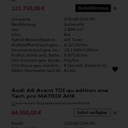
121.750,00 €
Bestellfahrzeug
Limousine
470 kW (639 PS)
Neufahrzeug
Automatik
neu
2.894 cm³
0 km
Rot
Hybrid (Benzin/Elektro)
4/5 Türen
Kraftstoffverbrauch gew. kombiniert
4.1l/100 km
Stromverbrauch gew. kombiniert
18.1 kWh/100 km
Kraftst. komb. entl. Batterie
9.8l/100 km
CO2-Emission gew. kombiniert
93g/km
CO2-Klasse gew. kombiniert
B (bei entl. Batterie: G)
Elektr. Reichweite nach WLTP*
81 km
Audi A6 Avant TDI qu edition one
Tech pro MATRIX AHK
84.950,00 €
Sofort verfügbar
Kombi
220 kW (299 PS)