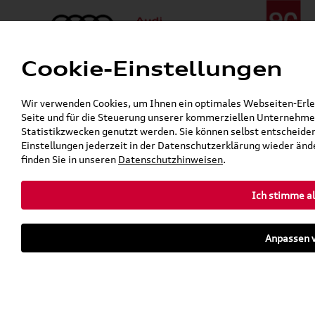
Cookie-Einstellungen
Menü
Telefon:
+49 (0)841 / 49 140
Wir verwenden Cookies, um Ihnen ein optimales Webseiten-Erlebn
24h-Pannenhilfe:
+49 (0)171 / 870 72 87
Seite und für die Steuerung unserer kommerziellen Unternehmen
Gerade geöffnet
Statistikzwecken genutzt werden. Sie können selbst entscheiden
Verkauf:
Mo. - Fr. 08:00 - 19:00 Uhr Sa. 09:00 - 13:00 Uhr
Einstellungen jederzeit in der Datenschutzerklärung wieder ände
Service:
Mo. - Fr. 06:00 - 20:00 Uhr Sa. 08:00 - 13:00 Uhr
finden Sie in unseren
Datenschutzhinweisen
.
Ich stimme al
Zurück zur Startseite
Parkhaus
Anpassen v
Sofort verfügbare