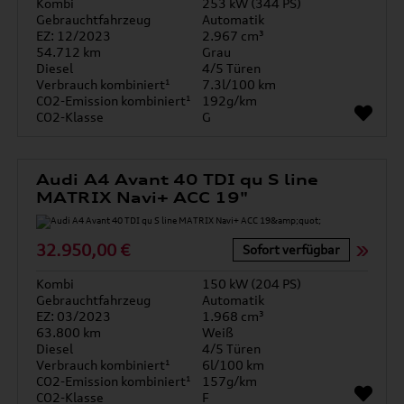
Kombi
253 kW (344 PS)
Gebrauchtfahrzeug
Automatik
EZ: 12/2023
2.967 cm³
54.712 km
Grau
Diesel
4/5 Türen
Verbrauch kombiniert¹
7.3l/100 km
CO2-Emission kombiniert¹
192g/km
CO2-Klasse
G
Audi A4 Avant 40 TDI qu S line
MATRIX Navi+ ACC 19"
32.950,00 €
Sofort verfügbar
Kombi
150 kW (204 PS)
Gebrauchtfahrzeug
Automatik
EZ: 03/2023
1.968 cm³
63.800 km
Weiß
Diesel
4/5 Türen
Verbrauch kombiniert¹
6l/100 km
CO2-Emission kombiniert¹
157g/km
CO2-Klasse
F