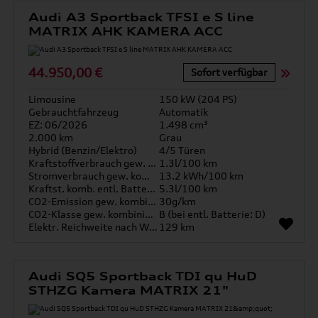
Audi A3 Sportback TFSI e S line
MATRIX AHK KAMERA ACC
44.950,00 €
Sofort verfügbar
Limousine
150 kW (204 PS)
Gebrauchtfahrzeug
Automatik
EZ: 06/2026
1.498 cm³
2.000 km
Grau
Hybrid (Benzin/Elektro)
4/5 Türen
Kraftstoffverbrauch gew. kombiniert
1.3l/100 km
Stromverbrauch gew. kombiniert
13.2 kWh/100 km
Kraftst. komb. entl. Batterie
5.3l/100 km
CO2-Emission gew. kombiniert
30g/km
CO2-Klasse gew. kombiniert
B (bei entl. Batterie: D)
Elektr. Reichweite nach WLTP*
129 km
Audi SQ5 Sportback TDI qu HuD
STHZG Kamera MATRIX 21"