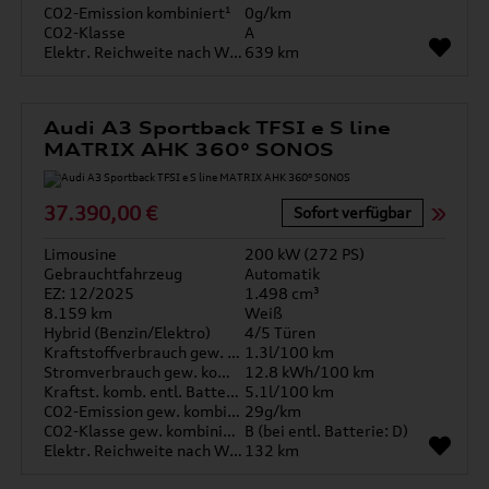
CO2-Emission kombiniert¹
0g/km
CO2-Klasse
A
Elektr. Reichweite nach WLTP*
639 km
Audi A3 Sportback TFSI e S line
MATRIX AHK 360° SONOS
37.390,00 €
Sofort verfügbar
Limousine
200 kW (272 PS)
Gebrauchtfahrzeug
Automatik
EZ: 12/2025
1.498 cm³
8.159 km
Weiß
Hybrid (Benzin/Elektro)
4/5 Türen
Kraftstoffverbrauch gew. kombiniert
1.3l/100 km
Stromverbrauch gew. kombiniert
12.8 kWh/100 km
Kraftst. komb. entl. Batterie
5.1l/100 km
CO2-Emission gew. kombiniert
29g/km
CO2-Klasse gew. kombiniert
B (bei entl. Batterie: D)
Elektr. Reichweite nach WLTP*
132 km