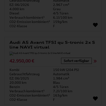
Gebrauchtfahrzeug
Automatik
EZ: 06/2026
2.967 cm³
4.000 km
Grau
Diesel
4/5 Türen
Verbrauch kombiniert¹
6.1l/100 km
CO2-Emission kombiniert¹
159g/km
CO2-Klasse
F
Audi A5 Avant TFSI qu S-tronic 2x S
line NAVI virtual
42.950,00 €
Sofort verfügbar
Kombi
150 kW (204 PS)
Gebrauchtfahrzeug
Automatik
EZ: 06/2025
1.984 cm³
20.000 km
Blau
Benzin
4/5 Türen
Verbrauch kombiniert¹
7.2l/100 km
CO2-Emission kombiniert¹
163g/km
CO2-Klasse
F