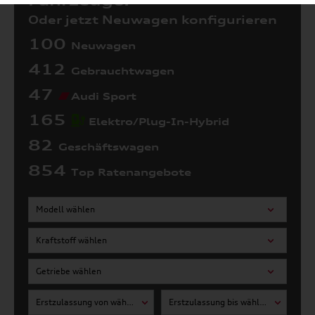
Fahrzeuge:
Oder jetzt Neuwagen konfigurieren
100
Neuwagen
412
Gebrauchtwagen
47
Audi Sport
165
Elektro/Plug-In-Hybrid
82
Geschäftswagen
854
Top Ratenangebote
Modell wählen
Kraftstoff wählen
Getriebe wählen
Erstzulassung von wählen
Erstzulassung bis wählen