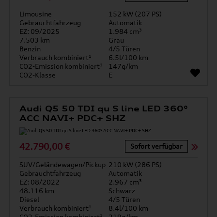
Limousine
152 kW (207 PS)
Gebrauchtfahrzeug
Automatik
EZ: 09/2025
1.984 cm³
7.503 km
Grau
Benzin
4/5 Türen
Verbrauch kombiniert¹
6.5l/100 km
CO2-Emission kombiniert¹
147g/km
CO2-Klasse
E
Audi Q5 50 TDI qu S line LED 360°
ACC NAVI+ PDC+ SHZ
42.790,00 €
Sofort verfügbar
SUV/Geländewagen/Pickup
210 kW (286 PS)
Gebrauchtfahrzeug
Automatik
EZ: 08/2022
2.967 cm³
48.116 km
Schwarz
Diesel
4/5 Türen
Verbrauch kombiniert¹
8.4l/100 km
CO2-Emission kombiniert¹
219g/km