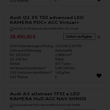
CO2-Klasse
F
Audi Q2 35 TDI advanced LED
KAMERA PDC+ ACC Virtual+
28.490,00 €
Sofort verfügbar
SUV/Geländewagen/Pickup
110 kW (150 PS)
Gebrauchtfahrzeug
Automatik
EZ: 10/2025
1.968 cm³
22.145 km
Silber
Diesel
4/5 Türen
Verbrauch kombiniert¹
5.4l/100 km
CO2-Emission kombiniert¹
142g/km
CO2-Klasse
E
Audi A3 allstreet TFSI e LED
KAMERA HuD ACC NAV SONOS