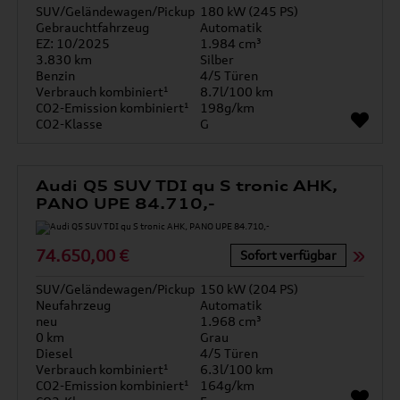
SUV/Geländewagen/Pickup
180 kW (245 PS)
Gebrauchtfahrzeug
Automatik
EZ: 10/2025
1.984 cm³
3.830 km
Silber
Benzin
4/5 Türen
Verbrauch kombiniert¹
8.7l/100 km
CO2-Emission kombiniert¹
198g/km
CO2-Klasse
G
Audi Q5 SUV TDI qu S tronic AHK,
PANO UPE 84.710,-
74.650,00 €
Sofort verfügbar
SUV/Geländewagen/Pickup
150 kW (204 PS)
Neufahrzeug
Automatik
neu
1.968 cm³
0 km
Grau
Diesel
4/5 Türen
Verbrauch kombiniert¹
6.3l/100 km
CO2-Emission kombiniert¹
164g/km