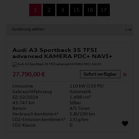
...
1
2
3
15
16
17
Audi A3 Sportback 35 TFSI
advanced KAMERA PDC+ NAVI+
27.790,00 €
Sofort verfügbar
Limousine
110 kW (150 PS)
Gebrauchtfahrzeug
Automatik
EZ: 02/2024
1.498 cm³
43.747 km
Silber
Benzin
4/5 Türen
Verbrauch kombiniert¹
5.8l/100 km
CO2-Emission kombiniert¹
131g/km
CO2-Klasse
D