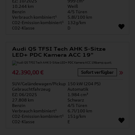
EZ: 10/2025
999 cm³
10.244 km
Weiß
Benzin
4/5 Türen
Verbrauch kombiniert¹
5.8l/100 km
CO2-Emission kombiniert¹
132g/km
CO2-Klasse
D
Audi Q5 TFSI Tech AHK S-Sitze
LED+ PDC Kamera ACC 19"
42.390,00 €
Sofort verfügbar
SUV/Geländewagen/Pickup
150 kW (204 PS)
Gebrauchtfahrzeug
Automatik
EZ: 06/2025
1.984 cm³
27.808 km
Schwarz
Benzin
4/5 Türen
Verbrauch kombiniert¹
6.7l/100 km
CO2-Emission kombiniert¹
151g/km
CO2-Klasse
E