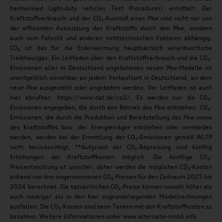
harmonised Light-duty vehicles Test Procedures) ermittelt. Der
Kraftstoffverbrauch und der CO₂-Ausstoß eines Pkw sind nicht nur von
der effizienten Ausnutzung des Kraftstoffs durch den Pkw, sondern
auch vom Fahrstil und anderen nichttechnischen Faktoren abhängig.
CO₂ ist das für die Erderwärmung hauptsächlich verantwortliche
Treibhausgas. Ein Leitfaden über den Kraftstoffverbrauch und die CO₂-
Emissionen aller in Deutschland angebotenen neuen Pkw-Modelle ist
unentgeltlich einsehbar an jedem Verkaufsort in Deutschland, an dem
neue Pkw ausgestellt oder angeboten werden. Der Leitfaden ist auch
hier abrufbar: https://www.dat.de/co2/. Es werden nur die CO₂-
Emissionen angegeben, die durch den Betrieb des Pkw entstehen. CO₂-
Emissionen, die durch die Produktion und Bereitstellung des Pkw sowie
des Kraftstoffes bzw. der Energieträger entstehen oder vermieden
werden, werden bei der Ermittlung der CO₂-Emissionen gemäß WLTP
nicht berücksichtigt. **Aufgrund der CO₂-Bepreisung sind künftig
Erhöhungen der Kraftstoffkosten möglich. Die künftige CO₂-
Preisentwicklung ist unsicher, daher werden die möglichen CO₂-Kosten
anhand von drei angenommenen CO₂-Preisen für den Zeitraum 2025 bis
2034 berechnet. Die tatsächlichen CO₂-Preise können sowohl höher als
auch niedriger als in den hier zugrundeliegenden Modellrechnungen
ausfallen. Die CO₂-Kosten sind beim Tanken mit den Kraftstoffkosten zu
bezahlen. Weitere Informationen unter www.alternativ-mobil.info