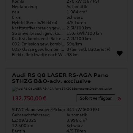
Kombi
270 kW (367 PS)
Neufahrzeug
Automatik
neu
1.984 cm³
0 km
Schwarz
Hybrid (Benzin/Elektro)
4/5 Türen
Kraftstoffverbrauch gew. kombiniert
2.6l/100 km
Stromverbrauch gew. kombiniert
15.6 kWh/100 km
Kraftst. komb. entl. Batterie
7.2l/100 km
CO2-Emission gew. kombiniert
59g/km
CO2-Klasse gew. kombiniert
B (bei entl. Batterie: F)
Elektr. Reichweite nach WLTP*
98 km
Audi RS Q8 LASER RS-AGA Pano
STHZG B&O-adv. exclusive
132.750,00 €
Sofort verfügbar
SUV/Geländewagen/Pickup
441 kW (600 PS)
Gebrauchtfahrzeug
Automatik
EZ: 09/2025
3.996 cm³
12.500 km
Schwarz
Benzin
4/5 Türen