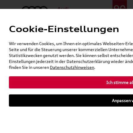
Cookie-Einstellungen
Menü
Telefon:
+49 (0)841 / 49 140
Wir verwenden Cookies, um Ihnen ein optimales Webseiten-Erlebn
24h-Pannenhilfe:
+49 (0)171 / 870 72 87
Seite und für die Steuerung unserer kommerziellen Unternehmen
Öffnet in 29 Minuten
Statistikzwecken genutzt werden. Sie können selbst entscheiden
Verkauf:
Mo. - Fr. 08:00 - 19:00 Uhr Sa. 09:00 - 13:00 Uhr
Einstellungen jederzeit in der Datenschutzerklärung wieder ände
Service:
Mo. - Fr. 06:00 - 20:00 Uhr Sa. 08:00 - 13:00 Uhr
finden Sie in unseren
Datenschutzhinweisen
.
Ich stimme al
Zurück zur Startseite
Parkhaus
Anpassen v
Sofort verfügbare