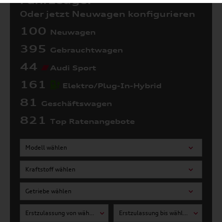
Fahrzeuge:
Oder jetzt Neuwagen konfigurieren
100
Neuwagen
395
Gebrauchtwagen
44
Audi Sport
161
Elektro/Plug-In-Hybrid
81
Geschäftswagen
821
Top Ratenangebote
Modell wählen
Kraftstoff wählen
Getriebe wählen
Erstzulassung von wählen
Erstzulassung bis wählen