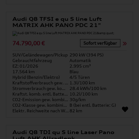
Audi Q8 TFSI e qu S line Luft
MATRIX AHK PANO PDC 21"
74.790,00 €
Sofort verfügbar
SUV/Geländewagen/Pickup
290 kW (394 PS)
Gebrauchtfahrzeug
Automatik
EZ: 01/2026
2.995 cm³
17.564 km
Blau
Hybrid (Benzin/Elektro)
4/5 Türen
Kraftstoffverbrauch gew. kombiniert
1.3l/100 km
Stromverbrauch gew. kombiniert
28.4 kWh/100 km
Kraftst. komb. entl. Batterie
10.2l/100 km
CO2-Emission gew. kombiniert
30g/km
CO2-Klasse gew. kombiniert
B (bei entl. Batterie: G)
Elektr. Reichweite nach WLTP*
82 km
Audi Q8 TDI qu S line Laser Pano
Luft AHK Allradlenk