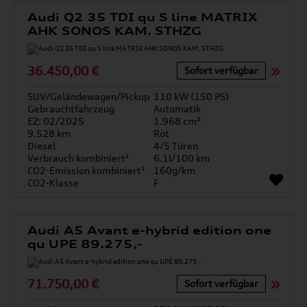
Audi Q2 35 TDI qu S line MATRIX
AHK SONOS KAM. STHZG
36.450,00 €
Sofort verfügbar
SUV/Geländewagen/Pickup
110 kW (150 PS)
Gebrauchtfahrzeug
Automatik
EZ: 02/2025
1.968 cm³
9.528 km
Rot
Diesel
4/5 Türen
Verbrauch kombiniert¹
6.1l/100 km
CO2-Emission kombiniert¹
160g/km
CO2-Klasse
F
Audi A5 Avant e-hybrid edition one
qu UPE 89.275,-
71.750,00 €
Sofort verfügbar