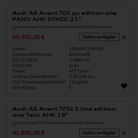
Audi A6 Avant TDI qu edition one
PANO AHK STHZG 21"
69.950,00 €
Sofort verfügbar
Kombi
150 kW (204 PS)
Gebrauchtfahrzeug
Automatik
EZ: 12/2025
1.968 cm³
6.500 km
Grau
Diesel
4/5 Türen
Verbrauch kombiniert¹
5.8l/100 km
CO2-Emission kombiniert¹
151g/km
CO2-Klasse
E
Audi A5 Avant TFSI S line edition
one Tech AHK 19"
42.890,00 €
Sofort verfügbar