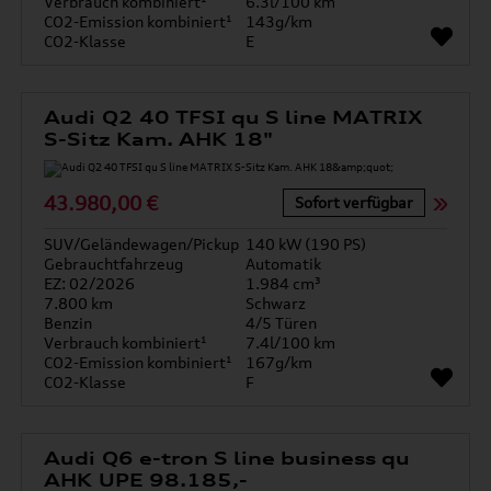
Verbrauch kombiniert¹
6.3l/100 km
CO2-Emission kombiniert¹
143g/km
CO2-Klasse
E
Audi Q2 40 TFSI qu S line MATRIX
S-Sitz Kam. AHK 18"
43.980,00 €
Sofort verfügbar
SUV/Geländewagen/Pickup
140 kW (190 PS)
Gebrauchtfahrzeug
Automatik
EZ: 02/2026
1.984 cm³
7.800 km
Schwarz
Benzin
4/5 Türen
Verbrauch kombiniert¹
7.4l/100 km
CO2-Emission kombiniert¹
167g/km
CO2-Klasse
F
Audi Q6 e-tron S line business qu
AHK UPE 98.185,-