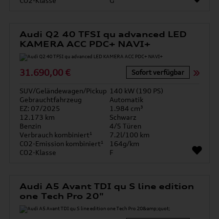
CO2-Klasse
G
Audi Q2 40 TFSI qu advanced LED
KAMERA ACC PDC+ NAVI+
31.690,00 €
Sofort verfügbar
SUV/Geländewagen/Pickup
140 kW (190 PS)
Gebrauchtfahrzeug
Automatik
EZ: 07/2025
1.984 cm³
12.173 km
Schwarz
Benzin
4/5 Türen
Verbrauch kombiniert¹
7.2l/100 km
CO2-Emission kombiniert¹
164g/km
CO2-Klasse
F
Audi A5 Avant TDI qu S line edition
one Tech Pro 20"