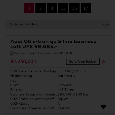
...
1
2
3
15
16
17
Audi Q6 e-tron qu S line business
Luft UPE 99.685,-
82.250,00 €
Sofort verfügbar
SUV/Geländewagen/Pickup
315 kW (428 PS)
Neufahrzeug
Automatik
neu
0 km
Schwarz
Elektro
4/5 Türen
Stromverbrauch kombiniert
18.6 kWh/100 km
CO2-Emission kombiniert¹
0g/km
CO2-Klasse
A
Elektr. Reichweite nach WLTP*
564 km