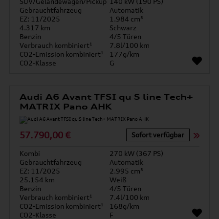
SUV/Geländewagen/Pickup
140 kW (190 PS)
Gebrauchtfahrzeug
Automatik
EZ: 11/2025
1.984 cm³
4.317 km
Schwarz
Benzin
4/5 Türen
Verbrauch kombiniert¹
7.8l/100 km
CO2-Emission kombiniert¹
177g/km
CO2-Klasse
G
Audi A6 Avant TFSI qu S line Tech+
MATRIX Pano AHK
57.790,00 €
Sofort verfügbar
Kombi
270 kW (367 PS)
Gebrauchtfahrzeug
Automatik
EZ: 11/2025
2.995 cm³
25.154 km
Weiß
Benzin
4/5 Türen
Verbrauch kombiniert¹
7.4l/100 km
CO2-Emission kombiniert¹
168g/km
CO2-Klasse
F