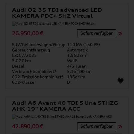
Audi Q2 35 TDI advanced LED
KAMERA PDC+ SHZ Virtual
26.950,00 €
Sofort verfügbar
SUV/Geländewagen/Pickup
110 kW (150 PS)
Gebrauchtfahrzeug
Automatik
EZ: 07/2025
1.968 cm³
5.077 km
Weiß
Diesel
4/5 Türen
Verbrauch kombiniert¹
5.1l/100 km
CO2-Emission kombiniert¹
135g/km
CO2-Klasse
D
Audi A6 Avant 40 TDI S line STHZG
AHK 19" KAMERA ACC
42.890,00 €
Sofort verfügbar