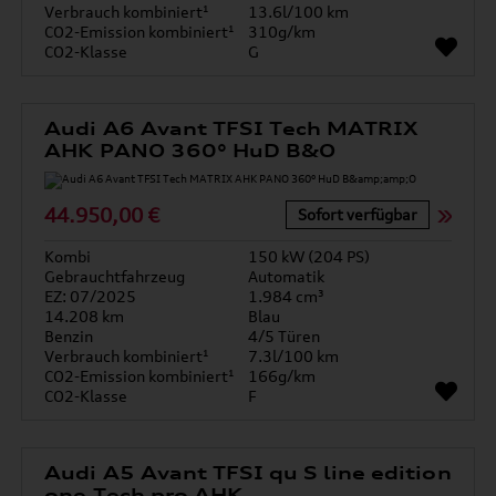
Verbrauch kombiniert¹
13.6l/100 km
CO2-Emission kombiniert¹
310g/km
CO2-Klasse
G
Audi A6 Avant TFSI Tech MATRIX
AHK PANO 360° HuD B&O
44.950,00 €
Sofort verfügbar
Kombi
150 kW (204 PS)
Gebrauchtfahrzeug
Automatik
EZ: 07/2025
1.984 cm³
14.208 km
Blau
Benzin
4/5 Türen
Verbrauch kombiniert¹
7.3l/100 km
CO2-Emission kombiniert¹
166g/km
CO2-Klasse
F
Audi A5 Avant TFSI qu S line edition
one Tech pro AHK