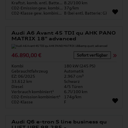
Kraftst. komb. entl. Batterie
8.2l/100 km
CO2-Emission gew. kombiniert
37g/km
CO2-Klasse gew. kombiniert
B (bei entl. Batterie: G)
Audi A6 Avant 45 TDI qu AHK PANO
MATRIX 18" advanced
46.890,00 €
Sofort verfügbar
Kombi
180 kW (245 PS)
Gebrauchtfahrzeug
Automatik
EZ: 06/2025
2.967 cm³
33.612 km
Schwarz
Diesel
4/5 Türen
Verbrauch kombiniert¹
6.7l/100 km
CO2-Emission kombiniert¹
174g/km
CO2-Klasse
F
Audi Q6 e-tron S line business qu
LUFT UPE 98.285,-