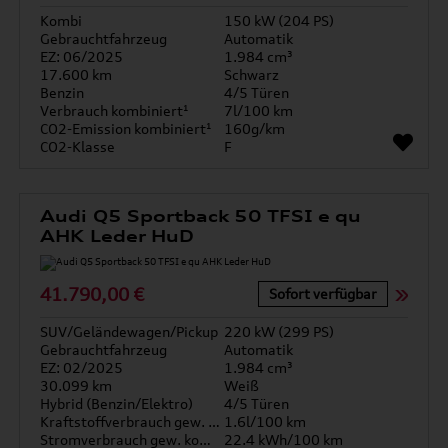
Kombi
150 kW (204 PS)
Gebrauchtfahrzeug
Automatik
EZ: 06/2025
1.984 cm³
17.600 km
Schwarz
Benzin
4/5 Türen
Verbrauch kombiniert¹
7l/100 km
CO2-Emission kombiniert¹
160g/km
CO2-Klasse
F
Audi Q5 Sportback 50 TFSI e qu
AHK Leder HuD
41.790,00 €
Sofort verfügbar
SUV/Geländewagen/Pickup
220 kW (299 PS)
Gebrauchtfahrzeug
Automatik
EZ: 02/2025
1.984 cm³
30.099 km
Weiß
Hybrid (Benzin/Elektro)
4/5 Türen
Kraftstoffverbrauch gew. kombiniert
1.6l/100 km
Stromverbrauch gew. kombiniert
22.4 kWh/100 km