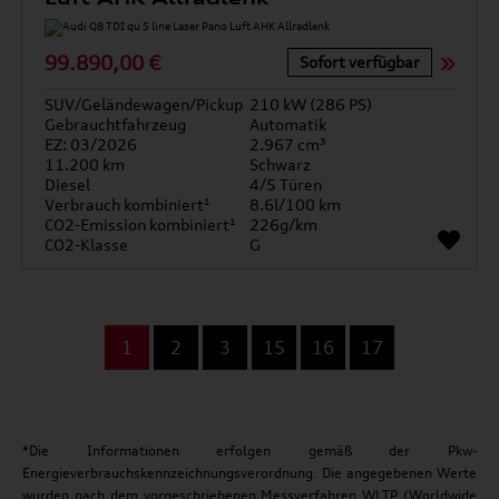
99.890,00 €
Sofort verfügbar
SUV/Geländewagen/Pickup
210 kW (286 PS)
Gebrauchtfahrzeug
Automatik
EZ: 03/2026
2.967 cm³
11.200 km
Schwarz
Diesel
4/5 Türen
Verbrauch kombiniert¹
8.6l/100 km
CO2-Emission kombiniert¹
226g/km
CO2-Klasse
G
...
1
2
3
15
16
17
*Die Informationen erfolgen gemäß der Pkw-
Energieverbrauchskennzeichnungsverordnung. Die angegebenen Werte
wurden nach dem vorgeschriebenen Messverfahren WLTP (Worldwide