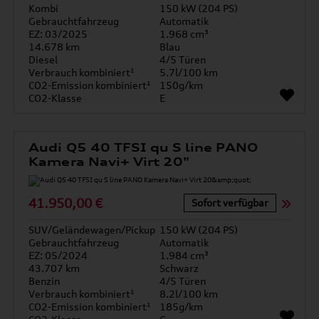
Kombi
150 kW (204 PS)
Gebrauchtfahrzeug
Automatik
EZ: 03/2025
1.968 cm³
14.678 km
Blau
Diesel
4/5 Türen
Verbrauch kombiniert¹
5.7l/100 km
CO2-Emission kombiniert¹
150g/km
CO2-Klasse
E
Audi Q5 40 TFSI qu S line PANO
Kamera Navi+ Virt 20"
41.950,00 €
Sofort verfügbar
SUV/Geländewagen/Pickup
150 kW (204 PS)
Gebrauchtfahrzeug
Automatik
EZ: 05/2024
1.984 cm³
43.707 km
Schwarz
Benzin
4/5 Türen
Verbrauch kombiniert¹
8.2l/100 km
CO2-Emission kombiniert¹
185g/km