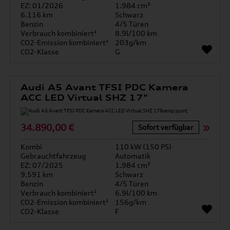
EZ: 01/2026
1.984 cm³
6.116 km
Schwarz
Benzin
4/5 Türen
Verbrauch kombiniert¹
8.9l/100 km
CO2-Emission kombiniert¹
203g/km
CO2-Klasse
G
Audi A5 Avant TFSI PDC Kamera
ACC LED Virtual SHZ 17"
34.890,00 €
Sofort verfügbar
Kombi
110 kW (150 PS)
Gebrauchtfahrzeug
Automatik
EZ: 07/2025
1.984 cm³
9.591 km
Schwarz
Benzin
4/5 Türen
Verbrauch kombiniert¹
6.9l/100 km
CO2-Emission kombiniert¹
156g/km
CO2-Klasse
F