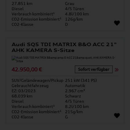
27.851 km
Grau
Diesel
4/5 Türen
Verbrauch kombiniert¹
4.8l/100 km
CO2-Emission kombiniert¹
126g/km
CO2-Klasse
D
Audi SQ5 TDI MATRIX B&O ACC 21"
AHK KAMERA S-Sitze
42.950,00 €
Sofort verfügbar
SUV/Geländewagen/Pickup
251 kW (341 PS)
Gebrauchtfahrzeug
Automatik
EZ: 03/2023
2.967 cm³
68.039 km
Schwarz
Diesel
4/5 Türen
Verbrauch kombiniert¹
8.2l/100 km
CO2-Emission kombiniert¹
215g/km
CO2-Klasse
G