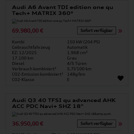
Audi A6 Avant TDI edition one qu
Tech+ MATRIX 360°
69.980,00 €
Sofort verfügbar
Kombi
150 kW (204 PS)
Gebrauchtfahrzeug
Automatik
EZ: 12/2025
1.968 cm³
17.100 km
Grau
Diesel
4/5 Türen
Verbrauch kombiniert¹
5.7l/100 km
CO2-Emission kombiniert¹
148g/km
CO2-Klasse
E
Audi Q3 40 TFSI qu advanced AHK
ACC PDC Navi+ SHZ 18"
36.950,00 €
Sofort verfügbar