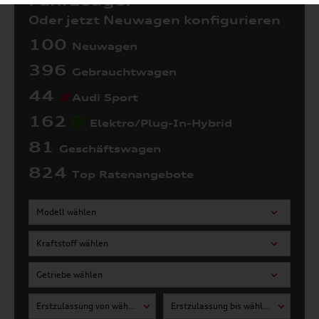
Fahrzeuge:
Oder jetzt Neuwagen konfigurieren
100
Neuwagen
396
Gebrauchtwagen
44
Audi Sport
162
Elektro/Plug-In-Hybrid
81
Geschäftswagen
824
Top Ratenangebote
Modell wählen
Kraftstoff wählen
Getriebe wählen
Erstzulassung von wählen
Erstzulassung bis wählen