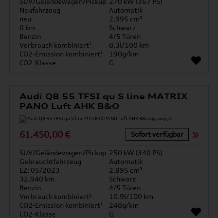
SUV/Geländewagen/Pickup
270 kW (367 PS)
Neufahrzeug
Automatik
neu
2.995 cm³
0 km
Schwarz
Benzin
4/5 Türen
Verbrauch kombiniert¹
8.3l/100 km
CO2-Emission kombiniert¹
190g/km
CO2-Klasse
G
Audi Q8 55 TFSI qu S line MATRIX
PANO Luft AHK B&O
61.450,00 €
Sofort verfügbar
SUV/Geländewagen/Pickup
250 kW (340 PS)
Gebrauchtfahrzeug
Automatik
EZ: 05/2023
2.995 cm³
32.940 km
Schwarz
Benzin
4/5 Türen
Verbrauch kombiniert¹
10.9l/100 km
CO2-Emission kombiniert¹
248g/km
CO2-Klasse
G