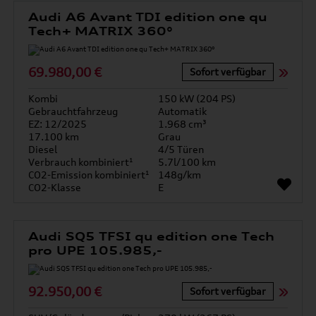
Audi A6 Avant TDI edition one qu
Tech+ MATRIX 360°
69.980,00 €
Sofort verfügbar
Kombi
150 kW (204 PS)
Gebrauchtfahrzeug
Automatik
EZ: 12/2025
1.968 cm³
17.100 km
Grau
Diesel
4/5 Türen
Verbrauch kombiniert¹
5.7l/100 km
CO2-Emission kombiniert¹
148g/km
CO2-Klasse
E
Audi SQ5 TFSI qu edition one Tech
pro UPE 105.985,-
92.950,00 €
Sofort verfügbar