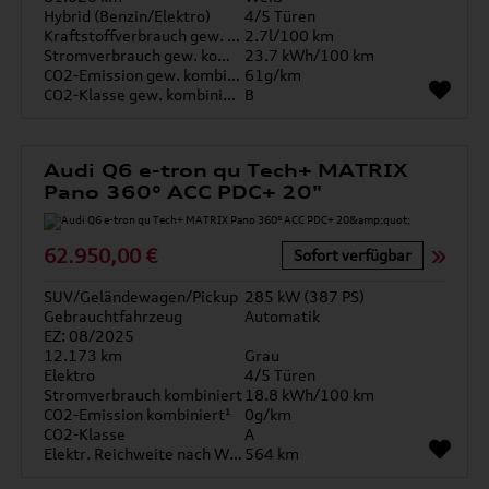
Hybrid (Benzin/Elektro)
4/5 Türen
Kraftstoffverbrauch gew. kombiniert
2.7l/100 km
Stromverbrauch gew. kombiniert
23.7 kWh/100 km
CO2-Emission gew. kombiniert
61g/km
CO2-Klasse gew. kombiniert
B
Audi Q6 e-tron qu Tech+ MATRIX
Pano 360° ACC PDC+ 20"
62.950,00 €
Sofort verfügbar
SUV/Geländewagen/Pickup
285 kW (387 PS)
Gebrauchtfahrzeug
Automatik
EZ: 08/2025
12.173 km
Grau
Elektro
4/5 Türen
Stromverbrauch kombiniert
18.8 kWh/100 km
CO2-Emission kombiniert¹
0g/km
CO2-Klasse
A
Elektr. Reichweite nach WLTP*
564 km