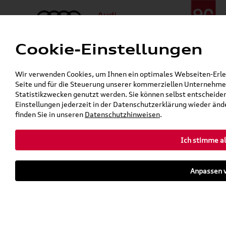
Cookie-Einstellungen
Menü
Telefon:
+49 (0)841 / 49 140
Wir verwenden Cookies, um Ihnen ein optimales Webseiten-Erlebn
24h-Pannenhilfe:
+49 (0)171 / 870 72 87
Seite und für die Steuerung unserer kommerziellen Unternehmen
Gerade geschlossen
Statistikzwecken genutzt werden. Sie können selbst entscheiden
Verkauf:
Mo. - Fr. 08:00 - 19:00 Uhr Sa. 09:00 - 13:00 Uhr
Einstellungen jederzeit in der Datenschutzerklärung wieder ände
Service:
Mo. - Fr. 06:00 - 20:00 Uhr Sa. 08:00 - 13:00 Uhr
finden Sie in unseren
Datenschutzhinweisen
.
Ich stimme al
Zurück zur Startseite
Parkhaus
Anpassen v
Sofort verfügbare