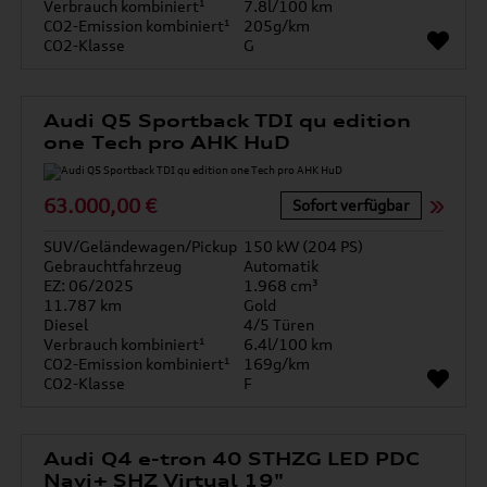
Verbrauch kombiniert¹
7.8l/100 km
CO2-Emission kombiniert¹
205g/km
CO2-Klasse
G
Audi Q5 Sportback TDI qu edition
one Tech pro AHK HuD
63.000,00 €
Sofort verfügbar
SUV/Geländewagen/Pickup
150 kW (204 PS)
Gebrauchtfahrzeug
Automatik
EZ: 06/2025
1.968 cm³
11.787 km
Gold
Diesel
4/5 Türen
Verbrauch kombiniert¹
6.4l/100 km
CO2-Emission kombiniert¹
169g/km
CO2-Klasse
F
Audi Q4 e-tron 40 STHZG LED PDC
Navi+ SHZ Virtual 19"