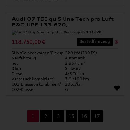
Audi Q7 TDI qu S line Tech pro Luft
B&O UPE 133.620,-
118.750,00 €
Bestellfahrzeug
SUV/Geländewagen/Pickup
220 kW (299 PS)
Neufahrzeug
Automatik
neu
2.967 cm³
0 km
Schwarz
Diesel
4/5 Türen
Verbrauch kombiniert¹
7.9l/100 km
CO2-Emission kombiniert¹
206g/km
CO2-Klasse
G
...
1
2
3
15
16
17