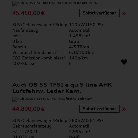
45.450,00 €
Sofort verfügbar
SUV/Geländewagen/Pickup
110 kW (150 PS)
Neufahrzeug
Automatik
neu
1.498 cm³
0 km
Grau
Benzin
4/5 Türen
Verbrauch kombiniert¹
6.1l/100 km
CO2-Emission kombiniert¹
140g/km
CO2-Klasse
E
Audi Q8 55 TFSI e qu S line AHK
Luftfahrw. Leder Kam.
44.890,00 €
Sofort verfügbar
SUV/Geländewagen/Pickup
280 kW (381 PS)
Gebrauchtfahrzeug
Automatik
EZ: 12/2021
2.995 cm³
81.020 km
Weiß