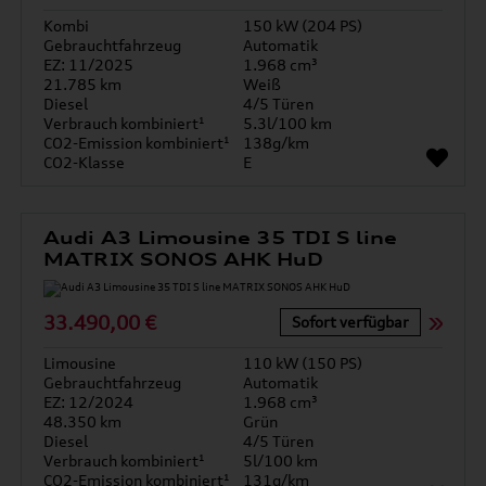
Kombi
150 kW (204 PS)
Gebrauchtfahrzeug
Automatik
EZ: 11/2025
1.968 cm³
21.785 km
Weiß
Diesel
4/5 Türen
Verbrauch kombiniert¹
5.3l/100 km
CO2-Emission kombiniert¹
138g/km
CO2-Klasse
E
Audi A3 Limousine 35 TDI S line
MATRIX SONOS AHK HuD
33.490,00 €
Sofort verfügbar
Limousine
110 kW (150 PS)
Gebrauchtfahrzeug
Automatik
EZ: 12/2024
1.968 cm³
48.350 km
Grün
Diesel
4/5 Türen
Verbrauch kombiniert¹
5l/100 km
CO2-Emission kombiniert¹
131g/km