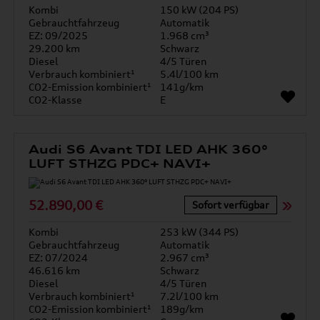
Kombi
150 kW (204 PS)
Gebrauchtfahrzeug
Automatik
EZ: 09/2025
1.968 cm³
29.200 km
Schwarz
Diesel
4/5 Türen
Verbrauch kombiniert¹
5.4l/100 km
CO2-Emission kombiniert¹
141g/km
CO2-Klasse
E
Audi S6 Avant TDI LED AHK 360°
LUFT STHZG PDC+ NAVI+
52.890,00 €
Sofort verfügbar
Kombi
253 kW (344 PS)
Gebrauchtfahrzeug
Automatik
EZ: 07/2024
2.967 cm³
46.616 km
Schwarz
Diesel
4/5 Türen
Verbrauch kombiniert¹
7.2l/100 km
CO2-Emission kombiniert¹
189g/km