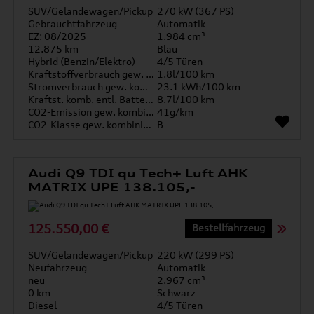
SUV/Geländewagen/Pickup
270 kW (367 PS)
Gebrauchtfahrzeug
Automatik
EZ: 08/2025
1.984 cm³
12.875 km
Blau
Hybrid (Benzin/Elektro)
4/5 Türen
Kraftstoffverbrauch gew. kombiniert
1.8l/100 km
Stromverbrauch gew. kombiniert
23.1 kWh/100 km
Kraftst. komb. entl. Batterie
8.7l/100 km
CO2-Emission gew. kombiniert
41g/km
CO2-Klasse gew. kombiniert
B
Audi Q9 TDI qu Tech+ Luft AHK
MATRIX UPE 138.105,-
125.550,00 €
Bestellfahrzeug
SUV/Geländewagen/Pickup
220 kW (299 PS)
Neufahrzeug
Automatik
neu
2.967 cm³
0 km
Schwarz
Diesel
4/5 Türen