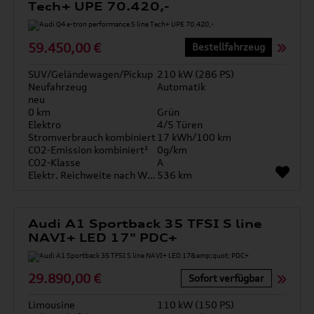
Tech+ UPE 70.420,-
59.450,00 €
Bestellfahrzeug
SUV/Geländewagen/Pickup
210 kW (286 PS)
Neufahrzeug
Automatik
neu
0 km
Grün
Elektro
4/5 Türen
Stromverbrauch kombiniert
17 kWh/100 km
CO2-Emission kombiniert¹
0g/km
CO2-Klasse
A
Elektr. Reichweite nach WLTP*
536 km
Audi A1 Sportback 35 TFSI S line
NAVI+ LED 17" PDC+
29.890,00 €
Sofort verfügbar
Limousine
110 kW (150 PS)