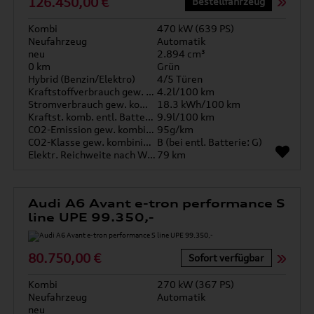
126.450,00 €
Bestellfahrzeug
Kombi
470 kW (639 PS)
Neufahrzeug
Automatik
neu
2.894 cm³
0 km
Grün
Hybrid (Benzin/Elektro)
4/5 Türen
Kraftstoffverbrauch gew. kombiniert
4.2l/100 km
Stromverbrauch gew. kombiniert
18.3 kWh/100 km
Kraftst. komb. entl. Batterie
9.9l/100 km
CO2-Emission gew. kombiniert
95g/km
CO2-Klasse gew. kombiniert
B (bei entl. Batterie: G)
Elektr. Reichweite nach WLTP*
79 km
Audi A6 Avant e-tron performance S
line UPE 99.350,-
80.750,00 €
Sofort verfügbar
Kombi
270 kW (367 PS)
Neufahrzeug
Automatik
neu