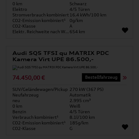
0 km
Schwarz
Elektro
4/5 Türen
Stromverbrauch kombiniert
16.4 kWh/100 km
CO2-Emission kombiniert¹
0g/km
CO2-Klasse
A
Elektr. Reichweite nach WLTP*
654 km
Audi SQ5 TFSI qu MATRIX PDC
Kamera Virt UPE 86.500,-
74.450,00 €
Bestellfahrzeug
SUV/Geländewagen/Pickup
270 kW (367 PS)
Neufahrzeug
Automatik
neu
2.995 cm³
0 km
Weiß
Benzin
4/5 Türen
Verbrauch kombiniert¹
8.1l/100 km
CO2-Emission kombiniert¹
185g/km
CO2-Klasse
G