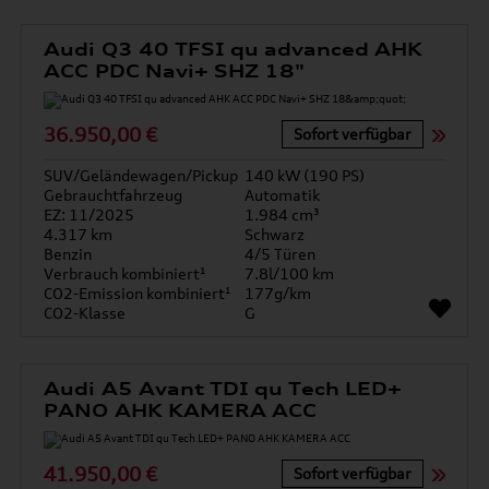
Audi Q3 40 TFSI qu advanced AHK
ACC PDC Navi+ SHZ 18"
36.950,00 €
Sofort verfügbar
SUV/Geländewagen/Pickup
140 kW (190 PS)
Gebrauchtfahrzeug
Automatik
EZ: 11/2025
1.984 cm³
4.317 km
Schwarz
Benzin
4/5 Türen
Verbrauch kombiniert¹
7.8l/100 km
CO2-Emission kombiniert¹
177g/km
CO2-Klasse
G
Audi A5 Avant TDI qu Tech LED+
PANO AHK KAMERA ACC
41.950,00 €
Sofort verfügbar