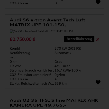
CO2-Klasse
D
Audi S6 e-tron Avant Tech Luft
MATRIX UPE 101.150,-
80.750,00 €
Bestellfahrzeug
Kombi
370 kW (503 PS)
Neufahrzeug
Automatik
neu
0 km
Grau
Elektro
4/5 Türen
Stromverbrauch kombiniert
16.7 kWh/100 km
CO2-Emission kombiniert¹
0g/km
CO2-Klasse
A
Elektr. Reichweite nach WLTP*
639 km
Audi Q2 35 TFSI S line MATRIX AHK
KAMERA UPE 49.765,-