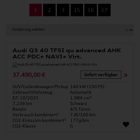
...
1
2
3
15
16
17
Audi Q3 40 TFSI qu advanced AHK
ACC PDC+ NAVI+ Virt.
37.490,00 €
Sofort verfügbar
SUV/Geländewagen/Pickup
140 kW (190 PS)
Gebrauchtfahrzeug
Automatik
EZ: 10/2025
1.984 cm³
7.236 km
Schwarz
Benzin
4/5 Türen
Verbrauch kombiniert¹
7.8l/100 km
CO2-Emission kombiniert¹
177g/km
CO2-Klasse
G