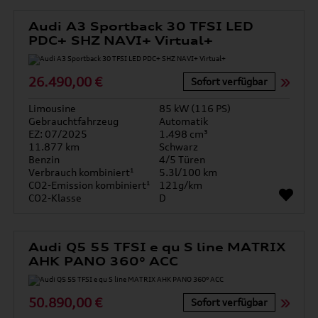
Audi A3 Sportback 30 TFSI LED
PDC+ SHZ NAVI+ Virtual+
26.490,00 €
Sofort verfügbar
Limousine
85 kW (116 PS)
Gebrauchtfahrzeug
Automatik
EZ: 07/2025
1.498 cm³
11.877 km
Schwarz
Benzin
4/5 Türen
Verbrauch kombiniert¹
5.3l/100 km
CO2-Emission kombiniert¹
121g/km
CO2-Klasse
D
Audi Q5 55 TFSI e qu S line MATRIX
AHK PANO 360° ACC
50.890,00 €
Sofort verfügbar