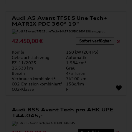
Audi A5 Avant TFSI S line Tech+
MATRIX PDC 360° 19"
42.450,00 €
Sofort verfügbar
Kombi
150 kW (204 PS)
Gebrauchtfahrzeug
Automatik
EZ: 11/2025
1.984 cm³
26.539 km
Grau
Benzin
4/5 Türen
Verbrauch kombiniert¹
7l/100 km
CO2-Emission kombiniert¹
158g/km
CO2-Klasse
F
Audi RS5 Avant Tech pro AHK UPE
144.045,-