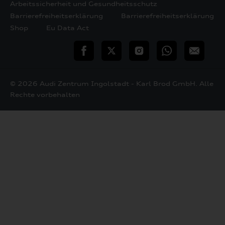
Arbeitssicherheit und Gesundheitsschutz
Barrierefreiheitserklärung
Barrierefreiheitserklärung
Shop
Eu Data Act
teilen
Twitter
Instagram
WhatsApp
E-
Mail
© 2026 Audi Zentrum Ingolstadt - Karl Brod GmbH. Alle
Rechte vorbehalten