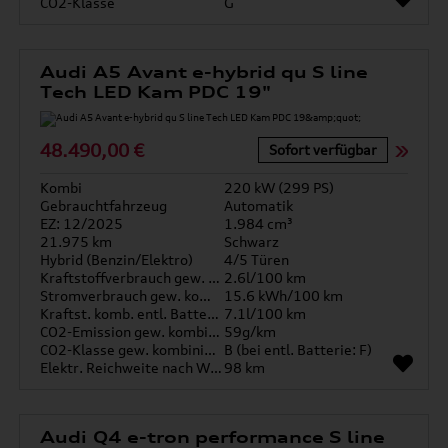
CO2-Klasse
G
Audi A5 Avant e-hybrid qu S line
Tech LED Kam PDC 19"
48.490,00 €
Sofort verfügbar
Kombi
220 kW (299 PS)
Gebrauchtfahrzeug
Automatik
EZ: 12/2025
1.984 cm³
21.975 km
Schwarz
Hybrid (Benzin/Elektro)
4/5 Türen
Kraftstoffverbrauch gew. kombiniert
2.6l/100 km
Stromverbrauch gew. kombiniert
15.6 kWh/100 km
Kraftst. komb. entl. Batterie
7.1l/100 km
CO2-Emission gew. kombiniert
59g/km
CO2-Klasse gew. kombiniert
B (bei entl. Batterie: F)
Elektr. Reichweite nach WLTP*
98 km
Audi Q4 e-tron performance S line