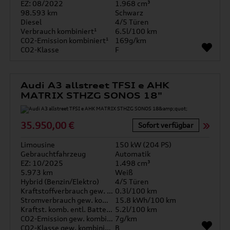
EZ: 08/2022
1.968 cm³
98.593 km
Schwarz
Diesel
4/5 Türen
Verbrauch kombiniert¹
6.5l/100 km
CO2-Emission kombiniert¹
169g/km
CO2-Klasse
F
Audi A3 allstreet TFSI e AHK
MATRIX STHZG SONOS 18"
35.950,00 €
Sofort verfügbar
Limousine
150 kW (204 PS)
Gebrauchtfahrzeug
Automatik
EZ: 10/2025
1.498 cm³
5.973 km
Weiß
Hybrid (Benzin/Elektro)
4/5 Türen
Kraftstoffverbrauch gew. kombiniert
0.3l/100 km
Stromverbrauch gew. kombiniert
15.8 kWh/100 km
Kraftst. komb. entl. Batterie
5.2l/100 km
CO2-Emission gew. kombiniert
7g/km
CO2-Klasse gew. kombiniert
B