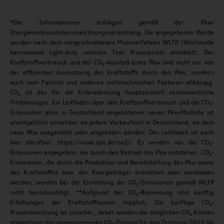
*Die Informationen erfolgen gemäß der Pkw-
Energieverbrauchskennzeichnungsverordnung. Die angegebenen Werte
wurden nach dem vorgeschriebenen Messverfahren WLTP (Worldwide
harmonised Light-duty vehicles Test Procedures) ermittelt. Der
Kraftstoffverbrauch und der CO₂-Ausstoß eines Pkw sind nicht nur von
der effizienten Ausnutzung des Kraftstoffs durch den Pkw, sondern
auch vom Fahrstil und anderen nichttechnischen Faktoren abhängig.
CO₂ ist das für die Erderwärmung hauptsächlich verantwortliche
Treibhausgas. Ein Leitfaden über den Kraftstoffverbrauch und die CO₂-
Emissionen aller in Deutschland angebotenen neuen Pkw-Modelle ist
unentgeltlich einsehbar an jedem Verkaufsort in Deutschland, an dem
neue Pkw ausgestellt oder angeboten werden. Der Leitfaden ist auch
hier abrufbar: https://www.dat.de/co2/. Es werden nur die CO₂-
Emissionen angegeben, die durch den Betrieb des Pkw entstehen. CO₂-
Emissionen, die durch die Produktion und Bereitstellung des Pkw sowie
des Kraftstoffes bzw. der Energieträger entstehen oder vermieden
werden, werden bei der Ermittlung der CO₂-Emissionen gemäß WLTP
nicht berücksichtigt. **Aufgrund der CO₂-Bepreisung sind künftig
Erhöhungen der Kraftstoffkosten möglich. Die künftige CO₂-
Preisentwicklung ist unsicher, daher werden die möglichen CO₂-Kosten
anhand von drei angenommenen CO₂-Preisen für den Zeitraum 2025 bis