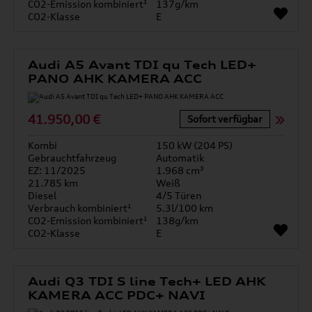
CO2-Emission kombiniert¹
137g/km
CO2-Klasse
E
Audi A5 Avant TDI qu Tech LED+
PANO AHK KAMERA ACC
41.950,00 €
Sofort verfügbar
Kombi
150 kW (204 PS)
Gebrauchtfahrzeug
Automatik
EZ: 11/2025
1.968 cm³
21.785 km
Weiß
Diesel
4/5 Türen
Verbrauch kombiniert¹
5.3l/100 km
CO2-Emission kombiniert¹
138g/km
CO2-Klasse
E
Audi Q3 TDI S line Tech+ LED AHK
KAMERA ACC PDC+ NAVI