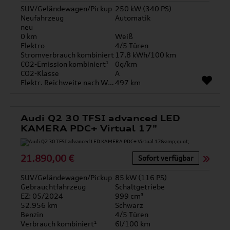
SUV/Geländewagen/Pickup
250 kW (340 PS)
Neufahrzeug
Automatik
neu
0 km
Weiß
Elektro
4/5 Türen
Stromverbrauch kombiniert
17.8 kWh/100 km
CO2-Emission kombiniert¹
0g/km
CO2-Klasse
A
Elektr. Reichweite nach WLTP*
497 km
Audi Q2 30 TFSI advanced LED
KAMERA PDC+ Virtual 17"
21.890,00 €
Sofort verfügbar
SUV/Geländewagen/Pickup
85 kW (116 PS)
Gebrauchtfahrzeug
Schaltgetriebe
EZ: 05/2024
999 cm³
52.956 km
Schwarz
Benzin
4/5 Türen
Verbrauch kombiniert¹
6l/100 km