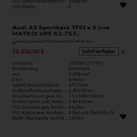
CO2-Emission kombiniert¹
159g/km
CO2-Klasse
F
Audi A3 Sportback TFSI e S line
MATRIX UPE 62.755,-
50.650,00 €
Sofort verfügbar
Limousine
200 kW (272 PS)
Neufahrzeug
Automatik
neu
1.498 cm³
0 km
Schwarz
Hybrid (Benzin/Elektro)
4/5 Türen
Kraftstoffverbrauch gew. kombiniert
1.4l/100 km
Stromverbrauch gew. kombiniert
13.1 kWh/100 km
Kraftst. komb. entl. Batterie
5.4l/100 km
CO2-Emission gew. kombiniert
32g/km
CO2-Klasse gew. kombiniert
B (bei entl. Batterie: D)
Elektr. Reichweite nach WLTP*
126 km