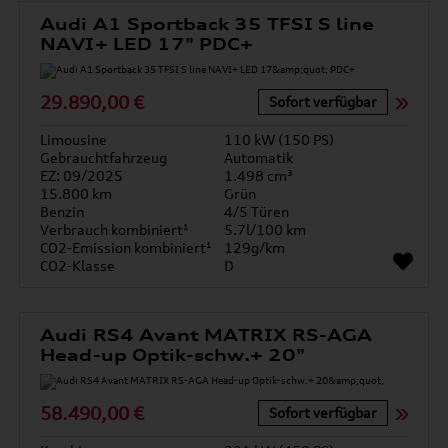
Audi A1 Sportback 35 TFSI S line
NAVI+ LED 17" PDC+
29.890,00 €
Sofort verfügbar
Limousine
110 kW (150 PS)
Gebrauchtfahrzeug
Automatik
EZ: 09/2025
1.498 cm³
15.800 km
Grün
Benzin
4/5 Türen
Verbrauch kombiniert¹
5.7l/100 km
CO2-Emission kombiniert¹
129g/km
CO2-Klasse
D
Audi RS4 Avant MATRIX RS-AGA
Head-up Optik-schw.+ 20"
58.490,00 €
Sofort verfügbar