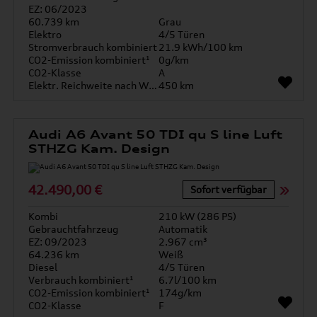
EZ: 06/2023
60.739 km
Grau
Elektro
4/5 Türen
Stromverbrauch kombiniert
21.9 kWh/100 km
CO2-Emission kombiniert¹
0g/km
CO2-Klasse
A
Elektr. Reichweite nach WLTP*
450 km
Audi A6 Avant 50 TDI qu S line Luft
STHZG Kam. Design
42.490,00 €
Sofort verfügbar
Kombi
210 kW (286 PS)
Gebrauchtfahrzeug
Automatik
EZ: 09/2023
2.967 cm³
64.236 km
Weiß
Diesel
4/5 Türen
Verbrauch kombiniert¹
6.7l/100 km
CO2-Emission kombiniert¹
174g/km
CO2-Klasse
F