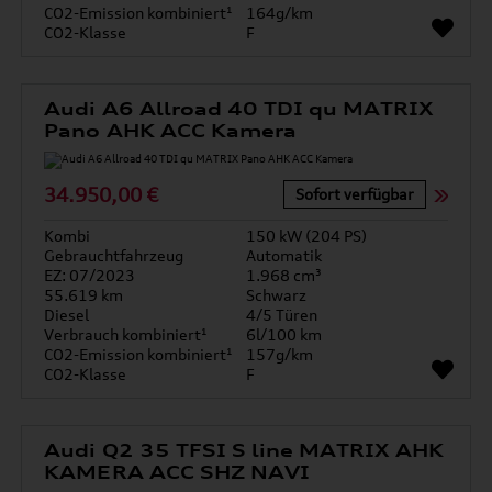
CO2-Emission kombiniert¹
164g/km
CO2-Klasse
F
Audi A6 Allroad 40 TDI qu MATRIX
Pano AHK ACC Kamera
34.950,00 €
Sofort verfügbar
Kombi
150 kW (204 PS)
Gebrauchtfahrzeug
Automatik
EZ: 07/2023
1.968 cm³
55.619 km
Schwarz
Diesel
4/5 Türen
Verbrauch kombiniert¹
6l/100 km
CO2-Emission kombiniert¹
157g/km
CO2-Klasse
F
Audi Q2 35 TFSI S line MATRIX AHK
KAMERA ACC SHZ NAVI