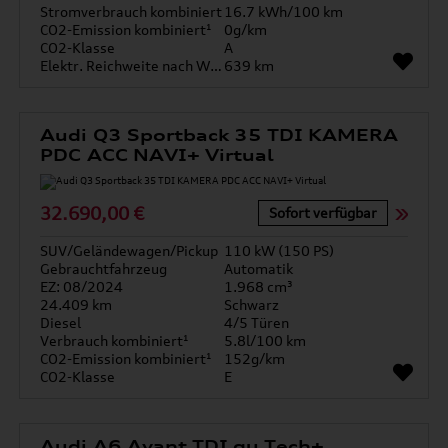
Stromverbrauch kombiniert
16.7 kWh/100 km
CO2-Emission kombiniert¹
0g/km
CO2-Klasse
A
Elektr. Reichweite nach WLTP*
639 km
Audi Q3 Sportback 35 TDI KAMERA
PDC ACC NAVI+ Virtual
32.690,00 €
Sofort verfügbar
SUV/Geländewagen/Pickup
110 kW (150 PS)
Gebrauchtfahrzeug
Automatik
EZ: 08/2024
1.968 cm³
24.409 km
Schwarz
Diesel
4/5 Türen
Verbrauch kombiniert¹
5.8l/100 km
CO2-Emission kombiniert¹
152g/km
CO2-Klasse
E
Audi A6 Avant TDI qu Tech+