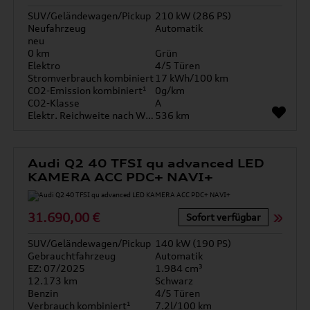
SUV/Geländewagen/Pickup
210 kW (286 PS)
Neufahrzeug
Automatik
neu
0 km
Grün
Elektro
4/5 Türen
Stromverbrauch kombiniert
17 kWh/100 km
CO2-Emission kombiniert¹
0g/km
CO2-Klasse
A
Elektr. Reichweite nach WLTP*
536 km
Audi Q2 40 TFSI qu advanced LED
KAMERA ACC PDC+ NAVI+
31.690,00 €
Sofort verfügbar
SUV/Geländewagen/Pickup
140 kW (190 PS)
Gebrauchtfahrzeug
Automatik
EZ: 07/2025
1.984 cm³
12.173 km
Schwarz
Benzin
4/5 Türen
Verbrauch kombiniert¹
7.2l/100 km