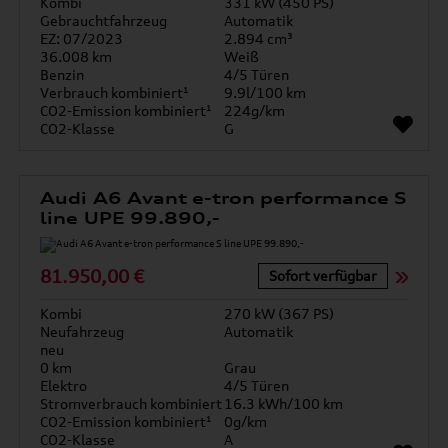
Kombi
331 kW (450 PS)
Gebrauchtfahrzeug
Automatik
EZ: 07/2023
2.894 cm³
36.008 km
Weiß
Benzin
4/5 Türen
Verbrauch kombiniert¹
9.9l/100 km
CO2-Emission kombiniert¹
224g/km
CO2-Klasse
G
Audi A6 Avant e-tron performance S
line UPE 99.890,-
81.950,00 €
Sofort verfügbar
Kombi
270 kW (367 PS)
Neufahrzeug
Automatik
neu
0 km
Grau
Elektro
4/5 Türen
Stromverbrauch kombiniert
16.3 kWh/100 km
CO2-Emission kombiniert¹
0g/km
CO2-Klasse
A