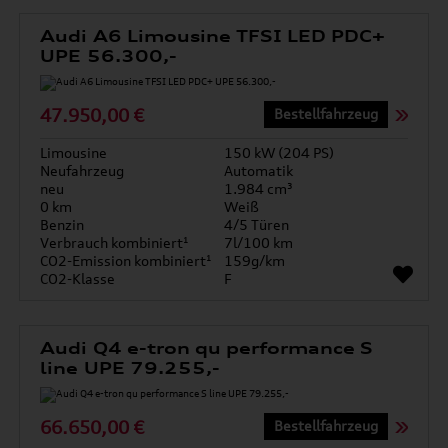
Audi A6 Limousine TFSI LED PDC+
UPE 56.300,-
47.950,00 €
Bestellfahrzeug
Limousine
150 kW (204 PS)
Neufahrzeug
Automatik
neu
1.984 cm³
0 km
Weiß
Benzin
4/5 Türen
Verbrauch kombiniert¹
7l/100 km
CO2-Emission kombiniert¹
159g/km
CO2-Klasse
F
Audi Q4 e-tron qu performance S
line UPE 79.255,-
66.650,00 €
Bestellfahrzeug