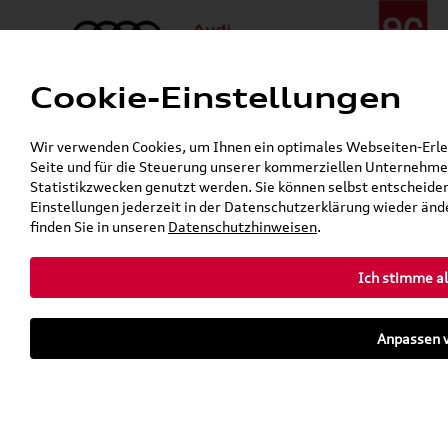
Cookie-Einstellungen
Menü
Telefon:
+49 (0)841 / 49 140
Wir verwenden Cookies, um Ihnen ein optimales Webseiten-Erlebn
24h-Pannenhilfe:
+49 (0)171 / 870 72 87
Seite und für die Steuerung unserer kommerziellen Unternehmen
Gerade geschlossen
Statistikzwecken genutzt werden. Sie können selbst entscheiden
Verkauf:
Mo. - Fr. 08:00 - 19:00 Uhr Sa. 09:00 - 13:00 Uhr
Einstellungen jederzeit in der Datenschutzerklärung wieder ände
Service:
Mo. - Fr. 06:00 - 20:00 Uhr Sa. 08:00 - 13:00 Uhr
finden Sie in unseren
Datenschutzhinweisen
.
Ich stimme al
Zurück zur Startseite
Parkhaus
Anpassen v
Sofort verfügbare