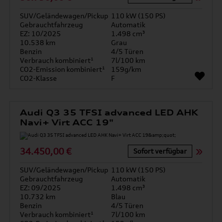
SUV/Geländewagen/Pickup
110 kW (150 PS)
Gebrauchtfahrzeug
Automatik
EZ: 10/2025
1.498 cm³
10.538 km
Grau
Benzin
4/5 Türen
Verbrauch kombiniert¹
7l/100 km
CO2-Emission kombiniert¹
159g/km
CO2-Klasse
F
Audi Q3 35 TFSI advanced LED AHK
Navi+ Virt ACC 19"
34.450,00 €
Sofort verfügbar
SUV/Geländewagen/Pickup
110 kW (150 PS)
Gebrauchtfahrzeug
Automatik
EZ: 09/2025
1.498 cm³
10.732 km
Blau
Benzin
4/5 Türen
Verbrauch kombiniert¹
7l/100 km