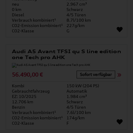
neu
2.967 cm³
0 km
Schwarz
Diesel
4/5 Türen
Verbrauch kombiniert¹
8.7l/100 km
CO2-Emission kombiniert¹
227g/km
CO2-Klasse
G
Audi A5 Avant TFSI qu S line edition
one Tech pro AHK
56.490,00 €
Sofort verfügbar
Kombi
150 kW (204 PS)
Gebrauchtfahrzeug
Automatik
EZ: 10/2025
1.984 cm³
12.706 km
Schwarz
Benzin
4/5 Türen
Verbrauch kombiniert¹
7.6l/100 km
CO2-Emission kombiniert¹
174g/km
CO2-Klasse
F