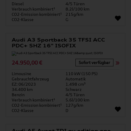
Diesel
4/5 Türen
Verbrauch kombiniert¹
8.2l/100 km
CO2-Emission kombiniert¹
215g/km
CO2-Klasse
G
Audi A3 Sportback 35 TFSI ACC
PDC+ SHZ 16" ISOFIX
24.950,00 €
Sofort verfügbar
Limousine
110 kW (150 PS)
Gebrauchtfahrzeug
Automatik
EZ: 06/2023
1.498 cm³
34.400 km
Schwarz
Benzin
4/5 Türen
Verbrauch kombiniert¹
5.6l/100 km
CO2-Emission kombiniert¹
127g/km
CO2-Klasse
D
Audi A5 Avant TDI qu edition one