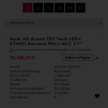
...
1
2
3
15
16
17
Audi A5 Avant TDI Tech LED+
STHZG Kamera PDC+ ACC 17"
38.490,00 €
Sofort verfügbar
Kombi
150 kW (204 PS)
Gebrauchtfahrzeug
Automatik
EZ: 01/2025
1.968 cm³
35.281 km
Schwarz
Diesel
4/5 Türen
Verbrauch kombiniert¹
5l/100 km
CO2-Emission kombiniert¹
131g/km
CO2-Klasse
D