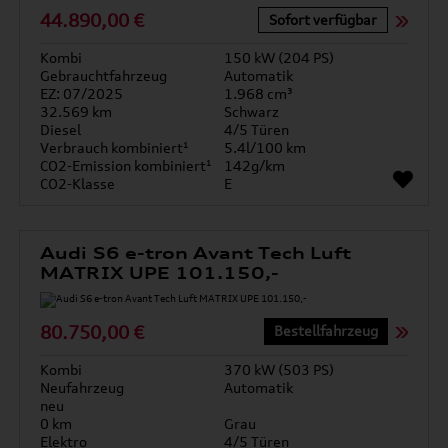
44.890,00 €
Sofort verfügbar
Kombi
150 kW (204 PS)
Gebrauchtfahrzeug
Automatik
EZ: 07/2025
1.968 cm³
32.569 km
Schwarz
Diesel
4/5 Türen
Verbrauch kombiniert¹
5.4l/100 km
CO2-Emission kombiniert¹
142g/km
CO2-Klasse
E
Audi S6 e-tron Avant Tech Luft
MATRIX UPE 101.150,-
80.750,00 €
Bestellfahrzeug
Kombi
370 kW (503 PS)
Neufahrzeug
Automatik
neu
0 km
Grau
Elektro
4/5 Türen