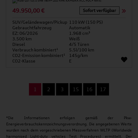
49.950,00 €
Sofort verfügbar
SUV/Geländewagen/Pickup
110 kW (150 PS)
Gebrauchtfahrzeug
Automatik
EZ: 06/2026
1.968 cm³
3.500 km
Weiß
Diesel
4/5 Türen
Verbrauch kombiniert¹
5.5l/100 km
CO2-Emission kombiniert¹
145g/km
CO2-Klasse
E
...
1
2
3
15
16
17
*Die Informationen erfolgen gemäß der Pkw-
Energieverbrauchskennzeichnungsverordnung. Die angegebenen Werte
wurden nach dem vorgeschriebenen Messverfahren WLTP (Worldwide
harmonised Light-duty vehicles Test Procedures) ermittelt. Der