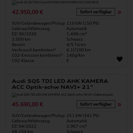
42.950,00 €
Sofort verfügbar
SUV/Geländewagen/Pickup
110 kW (150 PS)
Gebrauchtfahrzeug
Automatik
EZ: 06/2026
1.498 cm³
2.000 km
Schwarz
Benzin
4/5 Türen
Verbrauch kombiniert¹
6.1l/100 km
CO2-Emission kombiniert¹
140g/km
CO2-Klasse
E
Audi SQ5 TDI LED AHK KAMERA
ACC Optik-schw NAVI+ 21"
45.690,00 €
Sofort verfügbar
SUV/Geländewagen/Pickup
251 kW (341 PS)
Gebrauchtfahrzeug
Automatik
EZ: 04/2022
2.967 cm³
68.194 km
Schwarz