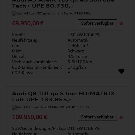
Tech+ UPE 80.730,-
69.950,00 €
Sofort verfügbar
Kombi
150 kW (204 PS)
Neufahrzeug
Automatik
neu
1.968 cm³
0 km
Schwarz
Diesel
4/5 Türen
Verbrauch kombiniert¹
5.5l/100 km
CO2-Emission kombiniert¹
143g/km
CO2-Klasse
E
Audi Q8 TDI qu S line HD-MATRIX
Luft UPE 133.855,-
109.950,00 €
Sofort verfügbar
SUV/Geländewagen/Pickup
210 kW (286 PS)
Neufahrzeug
Automatik