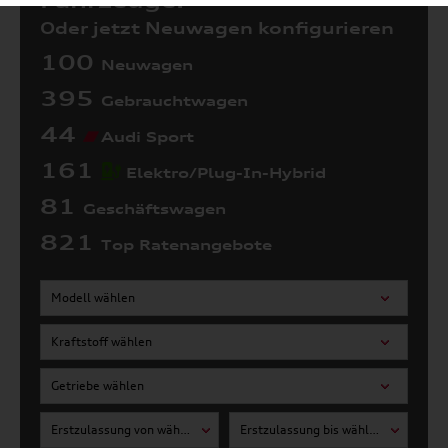
Fahrzeuge:
Oder jetzt Neuwagen konfigurieren
100
Neuwagen
395
Gebrauchtwagen
44
Audi Sport
161
Elektro/Plug-In-Hybrid
81
Geschäftswagen
821
Top Ratenangebote
Modell wählen
Kraftstoff wählen
Getriebe wählen
Erstzulassung von wählen
Erstzulassung bis wählen