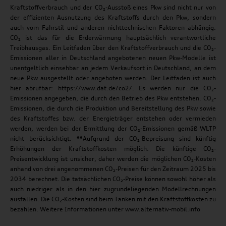
Kraftstoffverbrauch und der CO₂-Ausstoß eines Pkw sind nicht nur von
der effizienten Ausnutzung des Kraftstoffs durch den Pkw, sondern
auch vom Fahrstil und anderen nichttechnischen Faktoren abhängig.
CO₂ ist das für die Erderwärmung hauptsächlich verantwortliche
Treibhausgas. Ein Leitfaden über den Kraftstoffverbrauch und die CO₂-
Emissionen aller in Deutschland angebotenen neuen Pkw-Modelle ist
unentgeltlich einsehbar an jedem Verkaufsort in Deutschland, an dem
neue Pkw ausgestellt oder angeboten werden. Der Leitfaden ist auch
hier abrufbar: https://www.dat.de/co2/. Es werden nur die CO₂-
Emissionen angegeben, die durch den Betrieb des Pkw entstehen. CO₂-
Emissionen, die durch die Produktion und Bereitstellung des Pkw sowie
des Kraftstoffes bzw. der Energieträger entstehen oder vermieden
werden, werden bei der Ermittlung der CO₂-Emissionen gemäß WLTP
nicht berücksichtigt. **Aufgrund der CO₂-Bepreisung sind künftig
Erhöhungen der Kraftstoffkosten möglich. Die künftige CO₂-
Preisentwicklung ist unsicher, daher werden die möglichen CO₂-Kosten
anhand von drei angenommenen CO₂-Preisen für den Zeitraum 2025 bis
2034 berechnet. Die tatsächlichen CO₂-Preise können sowohl höher als
auch niedriger als in den hier zugrundeliegenden Modellrechnungen
ausfallen. Die CO₂-Kosten sind beim Tanken mit den Kraftstoffkosten zu
bezahlen. Weitere Informationen unter www.alternativ-mobil.info