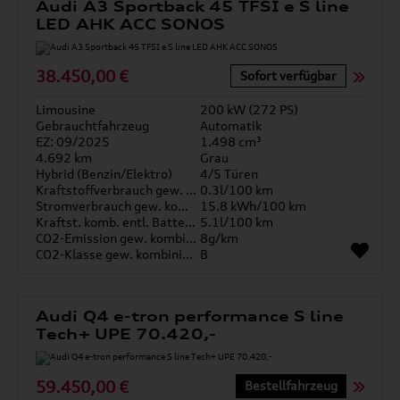
Audi A3 Sportback 45 TFSI e S line
LED AHK ACC SONOS
38.450,00 €
Sofort verfügbar
Limousine
200 kW (272 PS)
Gebrauchtfahrzeug
Automatik
EZ: 09/2025
1.498 cm³
4.692 km
Grau
Hybrid (Benzin/Elektro)
4/5 Türen
Kraftstoffverbrauch gew. kombiniert
0.3l/100 km
Stromverbrauch gew. kombiniert
15.8 kWh/100 km
Kraftst. komb. entl. Batterie
5.1l/100 km
CO2-Emission gew. kombiniert
8g/km
CO2-Klasse gew. kombiniert
B
Audi Q4 e-tron performance S line
Tech+ UPE 70.420,-
59.450,00 €
Bestellfahrzeug