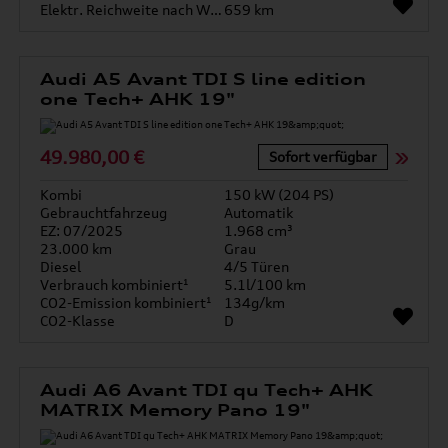
Elektr. Reichweite nach WLTP*
659 km
Audi A5 Avant TDI S line edition
one Tech+ AHK 19"
49.980,00 €
Sofort verfügbar
Kombi
150 kW (204 PS)
Gebrauchtfahrzeug
Automatik
EZ: 07/2025
1.968 cm³
23.000 km
Grau
Diesel
4/5 Türen
Verbrauch kombiniert¹
5.1l/100 km
CO2-Emission kombiniert¹
134g/km
CO2-Klasse
D
Audi A6 Avant TDI qu Tech+ AHK
MATRIX Memory Pano 19"