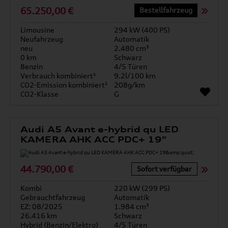
65.250,00 €
Bestellfahrzeug
Limousine
294 kW (400 PS)
Neufahrzeug
Automatik
neu
2.480 cm³
0 km
Schwarz
Benzin
4/5 Türen
Verbrauch kombiniert¹
9.2l/100 km
CO2-Emission kombiniert¹
208g/km
CO2-Klasse
G
Audi A5 Avant e-hybrid qu LED
KAMERA AHK ACC PDC+ 19"
44.790,00 €
Sofort verfügbar
Kombi
220 kW (299 PS)
Gebrauchtfahrzeug
Automatik
EZ: 08/2025
1.984 cm³
26.416 km
Schwarz
Hybrid (Benzin/Elektro)
4/5 Türen