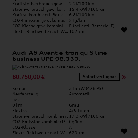
Kraftstoffverbrauch gew. kombiniert
2.2l/100 km
Stromverbrauch gew. kombiniert
15.4 kWh/100 km
Kraftst. komb. entl. Batterie
6.8l/100 km
CO2-Emission gew. kombiniert
51g/km
CO2-Klasse gew. kombiniert
B (bei entl. Batterie: E)
Elektr. Reichweite nach WLTP*
102 km
Audi A6 Avant e-tron qu S line
business UPE 98.330,-
80.750,00 €
Sofort verfügbar
Kombi
315 kW (428 PS)
Neufahrzeug
Automatik
neu
0 km
Grau
Elektro
4/5 Türen
Stromverbrauch kombiniert
17.3 kWh/100 km
CO2-Emission kombiniert¹
0g/km
CO2-Klasse
A
Elektr. Reichweite nach WLTP*
620 km