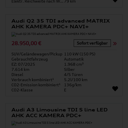
Elektr. Reichweite nach WLTP*
79 km
Audi Q2 35 TDI advanced MATRIX
AHK KAMERA PDC+ NAVI+
28.950,00 €
Sofort verfügbar
SUV/Geländewagen/Pickup
110 kW (150 PS)
Gebrauchtfahrzeug
Automatik
EZ: 07/2025
1.968 cm³
7.614 km
Silber
Diesel
4/5 Türen
Verbrauch kombiniert¹
5.2l/100 km
CO2-Emission kombiniert¹
136g/km
CO2-Klasse
E
Audi A3 Limousine TDI S line LED
AHK ACC KAMERA PDC+