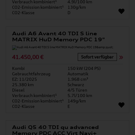
Verbrauch kombiniert¹
4.9l/100 km
CO2-Emission kombiniert¹
130g/km
CO2-Klasse
D
Audi A6 Avant 40 TDI S line
MATRIX HuD Memory PDC 19"
41.450,00 €
Sofort verfügbar
Kombi
150 kW (204 PS)
Gebrauchtfahrzeug
Automatik
EZ: 11/2025
1.968 cm³
25.380 km
Schwarz
Diesel
4/5 Türen
Verbrauch kombiniert¹
5.7l/100 km
CO2-Emission kombiniert¹
149g/km
CO2-Klasse
E
Audi Q5 40 TDI qu advanced
Memory PDC ACC Virt Navi+