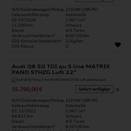
SUV/Geländewagen/Pickup
210 kW (286 PS)
Gebrauchtfahrzeug
Automatik
EZ: 03/2026
2.967 cm³
11.200 km
Schwarz
Diesel
4/5 Türen
Verbrauch kombiniert¹
8.6l/100 km
CO2-Emission kombiniert¹
226g/km
CO2-Klasse
G
Audi Q8 50 TDI qu S line MATRIX
PANO STHZG Luft 22"
55.790,00 €
Sofort verfügbar
SUV/Geländewagen/Pickup
210 kW (286 PS)
Gebrauchtfahrzeug
Automatik
EZ: 12/2022
2.967 cm³
64.837 km
Schwarz
Diesel
4/5 Türen
Verbrauch kombiniert¹
8.5l/100 km