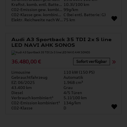
Kraftst. komb. entl. Batterie
10.3l/100 km
CO2-Emission gew. kombiniert
99g/km
CO2-Klasse gew. kombiniert
C (bei entl. Batterie: G)
Elektr. Reichweite nach WLTP*
75 km
Audi A3 Sportback 35 TDI 2x S line
LED NAVI AHK SONOS
36.480,00 €
Sofort verfügbar
Limousine
110 kW (150 PS)
Gebrauchtfahrzeug
Automatik
EZ: 06/2025
1.968 cm³
43.400 km
Grau
Diesel
4/5 Türen
Verbrauch kombiniert¹
5.1l/100 km
CO2-Emission kombiniert¹
134g/km
CO2-Klasse
D