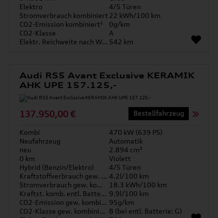
Elektro
4/5 Türen
Stromverbrauch kombiniert
22 kWh/100 km
CO2-Emission kombiniert¹
0g/km
CO2-Klasse
A
Elektr. Reichweite nach WLTP*
542 km
Audi RS5 Avant Exclusive KERAMIK
AHK UPE 157.125,-
137.950,00 €
Bestellfahrzeug
Kombi
470 kW (639 PS)
Neufahrzeug
Automatik
neu
2.894 cm³
0 km
Violett
Hybrid (Benzin/Elektro)
4/5 Türen
Kraftstoffverbrauch gew. kombiniert
4.2l/100 km
Stromverbrauch gew. kombiniert
18.3 kWh/100 km
Kraftst. komb. entl. Batterie
9.9l/100 km
CO2-Emission gew. kombiniert
95g/km
CO2-Klasse gew. kombiniert
B (bei entl. Batterie: G)