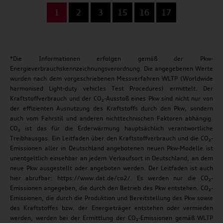
...
1
2
3
15
16
17
*Die Informationen erfolgen gemäß der Pkw-
Energieverbrauchskennzeichnungsverordnung. Die angegebenen Werte
wurden nach dem vorgeschriebenen Messverfahren WLTP (Worldwide
harmonised Light-duty vehicles Test Procedures) ermittelt. Der
Kraftstoffverbrauch und der CO₂-Ausstoß eines Pkw sind nicht nur von
der effizienten Ausnutzung des Kraftstoffs durch den Pkw, sondern
auch vom Fahrstil und anderen nichttechnischen Faktoren abhängig.
CO₂ ist das für die Erderwärmung hauptsächlich verantwortliche
Treibhausgas. Ein Leitfaden über den Kraftstoffverbrauch und die CO₂-
Emissionen aller in Deutschland angebotenen neuen Pkw-Modelle ist
unentgeltlich einsehbar an jedem Verkaufsort in Deutschland, an dem
neue Pkw ausgestellt oder angeboten werden. Der Leitfaden ist auch
hier abrufbar: https://www.dat.de/co2/. Es werden nur die CO₂-
Emissionen angegeben, die durch den Betrieb des Pkw entstehen. CO₂-
Emissionen, die durch die Produktion und Bereitstellung des Pkw sowie
des Kraftstoffes bzw. der Energieträger entstehen oder vermieden
werden, werden bei der Ermittlung der CO₂-Emissionen gemäß WLTP