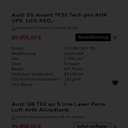
Audi S5 Avant TFSI Tech pro AHK
UPE 103.350,-
89.950,00 €
Bestellfahrzeug
Kombi
270 kW (367 PS)
Neufahrzeug
Automatik
neu
2.995 cm³
0 km
Schwarz
Benzin
4/5 Türen
Verbrauch kombiniert¹
8l/100 km
CO2-Emission kombiniert¹
181g/km
CO2-Klasse
G
Audi Q8 TDI qu S line Laser Pano
Luft AHK Allradlenk
99.890,00 €
Sofort verfügbar