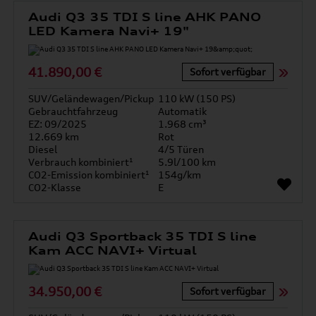
Audi Q3 35 TDI S line AHK PANO
LED Kamera Navi+ 19"
41.890,00 €
Sofort verfügbar
SUV/Geländewagen/Pickup
110 kW (150 PS)
Gebrauchtfahrzeug
Automatik
EZ: 09/2025
1.968 cm³
12.669 km
Rot
Diesel
4/5 Türen
Verbrauch kombiniert¹
5.9l/100 km
CO2-Emission kombiniert¹
154g/km
CO2-Klasse
E
Audi Q3 Sportback 35 TDI S line
Kam ACC NAVI+ Virtual
34.950,00 €
Sofort verfügbar