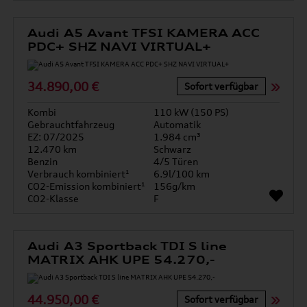
Audi A5 Avant TFSI KAMERA ACC
PDC+ SHZ NAVI VIRTUAL+
34.890,00 €
Sofort verfügbar
Kombi
110 kW (150 PS)
Gebrauchtfahrzeug
Automatik
EZ: 07/2025
1.984 cm³
12.470 km
Schwarz
Benzin
4/5 Türen
Verbrauch kombiniert¹
6.9l/100 km
CO2-Emission kombiniert¹
156g/km
CO2-Klasse
F
Audi A3 Sportback TDI S line
MATRIX AHK UPE 54.270,-
44.950,00 €
Sofort verfügbar