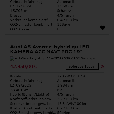
Gebrauchtfahrzeug
Automatik
EZ: 12/2024
1.968 cm³
16.707 km
Schwarz
Diesel
4/5 Türen
Verbrauch kombiniert¹
6.4l/100 km
CO2-Emission kombiniert¹
168g/km
CO2-Klasse
F
Audi A5 Avant e-hybrid qu LED
KAMERA ACC NAVI PDC 19"
42.950,00 €
Sofort verfügbar
Kombi
220 kW (299 PS)
Gebrauchtfahrzeug
Automatik
EZ: 09/2025
1.984 cm³
28.461 km
Blau
Hybrid (Benzin/Elektro)
4/5 Türen
Kraftstoffverbrauch gew. kombiniert
2.2l/100 km
Stromverbrauch gew. kombiniert
15.3 kWh/100 km
Kraftst. komb. entl. Batterie
6.7l/100 km
CO2-Emission gew. kombiniert
50g/km