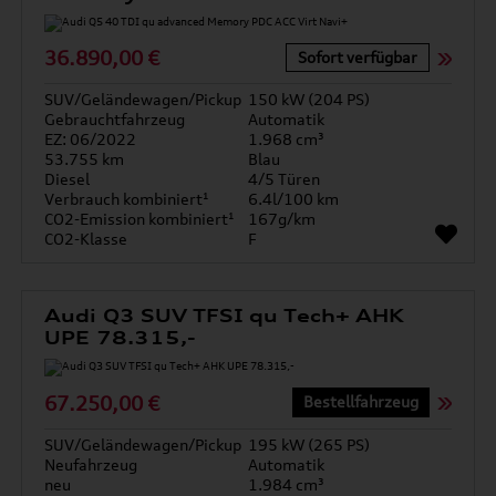
36.890,00 €
Sofort verfügbar
SUV/Geländewagen/Pickup
150 kW (204 PS)
Gebrauchtfahrzeug
Automatik
EZ: 06/2022
1.968 cm³
53.755 km
Blau
Diesel
4/5 Türen
Verbrauch kombiniert¹
6.4l/100 km
CO2-Emission kombiniert¹
167g/km
CO2-Klasse
F
Audi Q3 SUV TFSI qu Tech+ AHK
UPE 78.315,-
67.250,00 €
Bestellfahrzeug
SUV/Geländewagen/Pickup
195 kW (265 PS)
Neufahrzeug
Automatik
neu
1.984 cm³