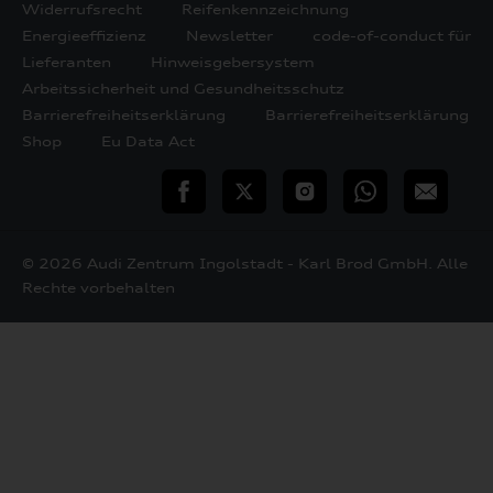
Widerrufsrecht
Reifenkennzeichnung
Energieeffizienz
Newsletter
code-of-conduct für
Lieferanten
Hinweisgebersystem
Arbeitssicherheit und Gesundheitsschutz
Barrierefreiheitserklärung
Barrierefreiheitserklärung
Shop
Eu Data Act
teilen
Twitter
Instagram
WhatsApp
E-
Mail
© 2026 Audi Zentrum Ingolstadt - Karl Brod GmbH. Alle
Rechte vorbehalten