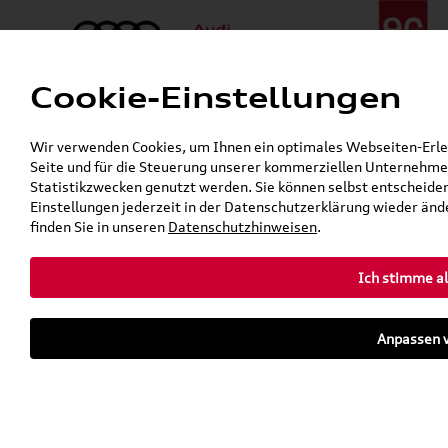
Cookie-Einstellungen
Menü
Telefon:
+49 (0)841 / 49 140
Wir verwenden Cookies, um Ihnen ein optimales Webseiten-Erlebn
24h-Pannenhilfe:
+49 (0)171 / 870 72 87
Seite und für die Steuerung unserer kommerziellen Unternehmen
Öffnet in 4 Stunden, 7 Minuten
Statistikzwecken genutzt werden. Sie können selbst entscheiden
Verkauf:
Mo. - Fr. 08:00 - 19:00 Uhr Sa. 09:00 - 13:00 Uhr
Einstellungen jederzeit in der Datenschutzerklärung wieder ände
Service:
Mo. - Fr. 06:00 - 20:00 Uhr Sa. 08:00 - 13:00 Uhr
finden Sie in unseren
Datenschutzhinweisen
.
Ich stimme al
Zurück zur Startseite
Parkhaus
Anpassen v
Sofort verfügbare