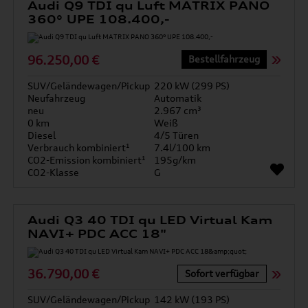
Audi Q9 TDI qu Luft MATRIX PANO
360° UPE 108.400,-
96.250,00 €
Bestellfahrzeug
SUV/Geländewagen/Pickup
220 kW (299 PS)
Neufahrzeug
Automatik
neu
2.967 cm³
0 km
Weiß
Diesel
4/5 Türen
Verbrauch kombiniert¹
7.4l/100 km
CO2-Emission kombiniert¹
195g/km
CO2-Klasse
G
Audi Q3 40 TDI qu LED Virtual Kam
NAVI+ PDC ACC 18"
36.790,00 €
Sofort verfügbar
SUV/Geländewagen/Pickup
142 kW (193 PS)