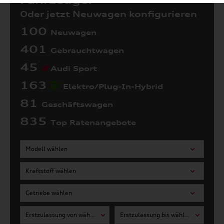
Fahrzeuge:
Oder jetzt Neuwagen konfigurieren
100
Neuwagen
401
Gebrauchtwagen
45
Audi Sport
163
Elektro/Plug-In-Hybrid
81
Geschäftswagen
835
Top Ratenangebote
Modell wählen
Kraftstoff wählen
Getriebe wählen
Erstzulassung von wählen
Erstzulassung bis wählen