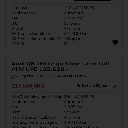
Limousine
110 kW (150 PS)
Neufahrzeug
Automatik
neu
1.968 cm³
0 km
Schwarz
Diesel
4/5 Türen
Verbrauch kombiniert¹
5.1l/100 km
CO2-Emission kombiniert¹
135g/km
CO2-Klasse
D
Audi Q8 TFSI e qu S line Laser Luft
AHK UPE 135.620,-
117.950,00 €
Sofort verfügbar
SUV/Geländewagen/Pickup
360 kW (489 PS)
Neufahrzeug
Automatik
neu
2.995 cm³
0 km
Schwarz
Hybrid (Benzin/Elektro)
4/5 Türen
Kraftstoffverbrauch gew. kombiniert
4.4l/100 km
Stromverbrauch gew. kombiniert
19.6 kWh/100 km