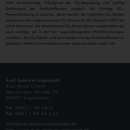
nicht berücksichtigt. **Aufgrund der CO₂-Bepreisung sind künftig
Erhöhungen der Kraftstoffkosten möglich. Die künftige CO₂-
Preisentwicklung ist unsicher, daher werden die möglichen CO₂-Kosten
anhand von drei angenommenen CO₂-Preisen für den Zeitraum 2025 bis
2034 berechnet. Die tatsächlichen CO₂-Preise können sowohl höher als
auch niedriger als in den hier zugrundeliegenden Modellrechnungen
ausfallen. Die CO₂-Kosten sind beim Tanken mit den Kraftstoffkosten zu
bezahlen. Weitere Informationen unter www.alternativ-mobil.info
Audi Zentrum Ingolstadt
Karl Brod GmbH
Neuburger Straße 75
85057 Ingolstadt
Tel.
0841 / 49 14-0
Fax
0841 / 49 14-112
info@audi-zentrum-ingolstadt.de
http://www.audi-zentrum-ingolstadt.de