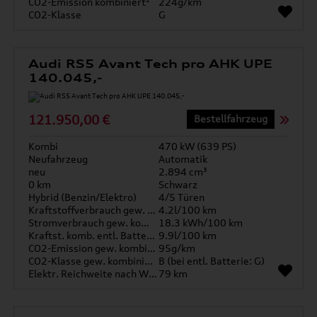
CO2-Emission kombiniert¹
224g/km
CO2-Klasse
G
Audi RS5 Avant Tech pro AHK UPE
140.045,-
121.950,00 €
Bestellfahrzeug
Kombi
470 kW (639 PS)
Neufahrzeug
Automatik
neu
2.894 cm³
0 km
Schwarz
Hybrid (Benzin/Elektro)
4/5 Türen
Kraftstoffverbrauch gew. kombiniert
4.2l/100 km
Stromverbrauch gew. kombiniert
18.3 kWh/100 km
Kraftst. komb. entl. Batterie
9.9l/100 km
CO2-Emission gew. kombiniert
95g/km
CO2-Klasse gew. kombiniert
B (bei entl. Batterie: G)
Elektr. Reichweite nach WLTP*
79 km