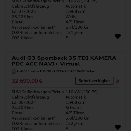
SUV/Geländewagen/Pickup
110 kW (150 PS)
Gebrauchtfahrzeug
Automatik
EZ: 07/2025
1.968 cm³
26.225 km
Weiß
Diesel
4/5 Türen
Verbrauch kombiniert¹
5.7l/100 km
CO2-Emission kombiniert¹
151g/km
CO2-Klasse
E
Audi Q3 Sportback 35 TDI KAMERA
PDC ACC NAVI+ Virtual
32.690,00 €
Sofort verfügbar
SUV/Geländewagen/Pickup
110 kW (150 PS)
Gebrauchtfahrzeug
Automatik
EZ: 08/2024
1.968 cm³
24.409 km
Schwarz
Diesel
4/5 Türen
Verbrauch kombiniert¹
5.8l/100 km
CO2-Emission kombiniert¹
152g/km
CO2-Klasse
E