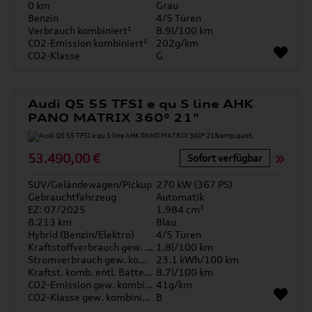
0 km
Grau
Benzin
4/5 Türen
Verbrauch kombiniert¹
8.9l/100 km
CO2-Emission kombiniert¹
202g/km
CO2-Klasse
G
Audi Q5 55 TFSI e qu S line AHK
PANO MATRIX 360° 21"
53.490,00 €
Sofort verfügbar
SUV/Geländewagen/Pickup
270 kW (367 PS)
Gebrauchtfahrzeug
Automatik
EZ: 07/2025
1.984 cm³
8.213 km
Blau
Hybrid (Benzin/Elektro)
4/5 Türen
Kraftstoffverbrauch gew. kombiniert
1.8l/100 km
Stromverbrauch gew. kombiniert
23.1 kWh/100 km
Kraftst. komb. entl. Batterie
8.7l/100 km
CO2-Emission gew. kombiniert
41g/km
CO2-Klasse gew. kombiniert
B