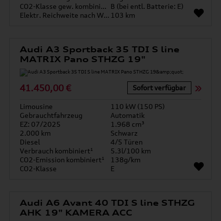
CO2-Klasse gew. kombiniert
B (bei entl. Batterie: E)
Elektr. Reichweite nach WLTP*
103 km
Audi A3 Sportback 35 TDI S line
MATRIX Pano STHZG 19"
41.450,00 €
Sofort verfügbar
Limousine
110 kW (150 PS)
Gebrauchtfahrzeug
Automatik
EZ: 07/2025
1.968 cm³
2.000 km
Schwarz
Diesel
4/5 Türen
Verbrauch kombiniert¹
5.3l/100 km
CO2-Emission kombiniert¹
138g/km
CO2-Klasse
E
Audi A6 Avant 40 TDI S line STHZG
AHK 19" KAMERA ACC