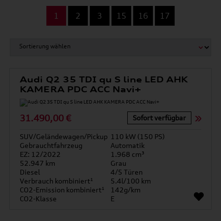
...
1
2
3
15
16
17
Audi Q2 35 TDI qu S line LED AHK
KAMERA PDC ACC Navi+
31.490,00 €
Sofort verfügbar
SUV/Geländewagen/Pickup
110 kW (150 PS)
Gebrauchtfahrzeug
Automatik
EZ: 12/2022
1.968 cm³
52.947 km
Grau
Diesel
4/5 Türen
Verbrauch kombiniert¹
5.4l/100 km
CO2-Emission kombiniert¹
142g/km
CO2-Klasse
E