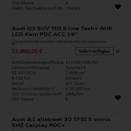
CO2-Klasse
A
Elektr. Reichweite nach WLTP*
734 km
Audi Q3 SUV TDI S line Tech+ AHK
LED Kam PDC ACC 19"
53.890,00 €
Sofort verfügbar
SUV/Geländewagen/Pickup
110 kW (150 PS)
Gebrauchtfahrzeug
Automatik
EZ: 03/2026
1.968 cm³
8.700 km
Schwarz
Diesel
4/5 Türen
Verbrauch kombiniert¹
5.5l/100 km
CO2-Emission kombiniert¹
144g/km
CO2-Klasse
E
Audi A1 allstreet 30 TFSI S tronic
SHZ Carplay PDC+