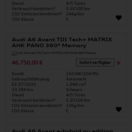
Diesel
4/5 Türen
Verbrauch kombiniert¹
5.5l/100 km
CO2-Emission kombiniert¹
144g/km
CO2-Klasse
E
Audi A6 Avant TDI Tech+ MATRIX
AHK PANO 360° Memory
46.750,00 €
Sofort verfügbar
Kombi
150 kW (204 PS)
Gebrauchtfahrzeug
Automatik
EZ: 07/2025
1.968 cm³
33.394 km
Schwarz
Diesel
4/5 Türen
Verbrauch kombiniert¹
5.2l/100 km
CO2-Emission kombiniert¹
136g/km
CO2-Klasse
E
Audi A6 Avant e-hybrid qu edition