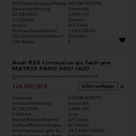
SUV/Geländewagen/Pickup
441 kW (600 PS)
Gebrauchtfahrzeug
Automatik
EZ: 09/2025
3.996 cm³
12.500 km
Schwarz
Benzin
4/5 Türen
Verbrauch kombiniert¹
13.6l/100 km
CO2-Emission kombiniert¹
310g/km
CO2-Klasse
G
Audi RS5 Limousine qu Tech pro
MATRIX PANO 360° HUD
124.950,00 €
Sofort verfügbar
Limousine
470 kW (639 PS)
Gebrauchtfahrzeug
Automatik
EZ: 06/2026
2.894 cm³
5.000 km
Grün
Hybrid (Benzin/Elektro)
4/5 Türen
Kraftstoffverbrauch gew. kombiniert
4l/100 km
Stromverbrauch gew. kombiniert
18.1 kWh/100 km
Kraftst. komb. entl. Batterie
9.8l/100 km