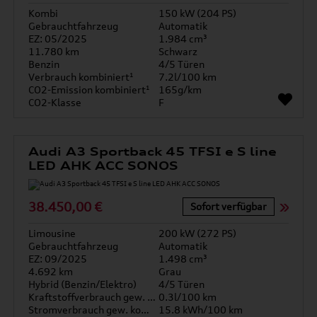
Kombi
150 kW (204 PS)
Gebrauchtfahrzeug
Automatik
EZ: 05/2025
1.984 cm³
11.780 km
Schwarz
Benzin
4/5 Türen
Verbrauch kombiniert¹
7.2l/100 km
CO2-Emission kombiniert¹
165g/km
CO2-Klasse
F
Audi A3 Sportback 45 TFSI e S line
LED AHK ACC SONOS
38.450,00 €
Sofort verfügbar
Limousine
200 kW (272 PS)
Gebrauchtfahrzeug
Automatik
EZ: 09/2025
1.498 cm³
4.692 km
Grau
Hybrid (Benzin/Elektro)
4/5 Türen
Kraftstoffverbrauch gew. kombiniert
0.3l/100 km
Stromverbrauch gew. kombiniert
15.8 kWh/100 km