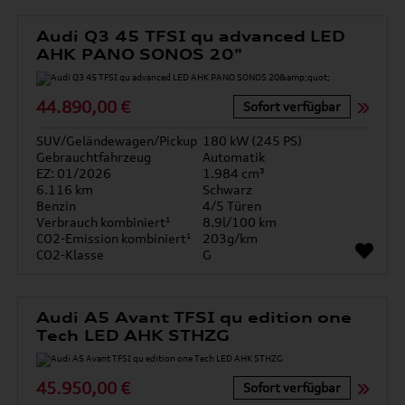
Audi Q3 45 TFSI qu advanced LED
AHK PANO SONOS 20"
44.890,00 €
Sofort verfügbar
SUV/Geländewagen/Pickup
180 kW (245 PS)
Gebrauchtfahrzeug
Automatik
EZ: 01/2026
1.984 cm³
6.116 km
Schwarz
Benzin
4/5 Türen
Verbrauch kombiniert¹
8.9l/100 km
CO2-Emission kombiniert¹
203g/km
CO2-Klasse
G
Audi A5 Avant TFSI qu edition one
Tech LED AHK STHZG
45.950,00 €
Sofort verfügbar