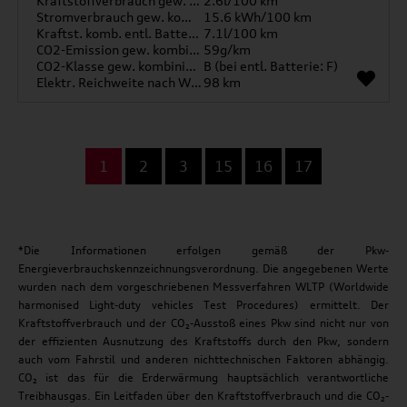
Kraftstoffverbrauch gew. kombiniert
2.6l/100 km
Stromverbrauch gew. kombiniert
15.6 kWh/100 km
Kraftst. komb. entl. Batterie
7.1l/100 km
CO2-Emission gew. kombiniert
59g/km
CO2-Klasse gew. kombiniert
B (bei entl. Batterie: F)
Elektr. Reichweite nach WLTP*
98 km
...
1
2
3
15
16
17
*Die Informationen erfolgen gemäß der Pkw-
Energieverbrauchskennzeichnungsverordnung. Die angegebenen Werte
wurden nach dem vorgeschriebenen Messverfahren WLTP (Worldwide
harmonised Light-duty vehicles Test Procedures) ermittelt. Der
Kraftstoffverbrauch und der CO₂-Ausstoß eines Pkw sind nicht nur von
der effizienten Ausnutzung des Kraftstoffs durch den Pkw, sondern
auch vom Fahrstil und anderen nichttechnischen Faktoren abhängig.
CO₂ ist das für die Erderwärmung hauptsächlich verantwortliche
Treibhausgas. Ein Leitfaden über den Kraftstoffverbrauch und die CO₂-