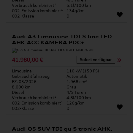
Verbrauch kombiniert¹
5.1l/100 km
CO2-Emission kombiniert¹
134g/km
CO2-Klasse
D
Audi A3 Limousine TDI S line LED
AHK ACC KAMERA PDC+
41.980,00 €
Sofort verfügbar
Limousine
110 kW (150 PS)
Gebrauchtfahrzeug
Automatik
EZ: 03/2026
1.968 cm³
8.000 km
Grau
Diesel
4/5 Türen
Verbrauch kombiniert¹
4.8l/100 km
CO2-Emission kombiniert¹
126g/km
CO2-Klasse
D
Audi Q5 SUV TDI qu S tronic AHK,