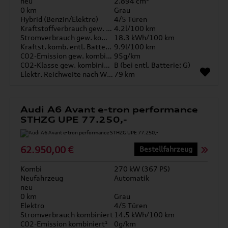
neu
2.894 cm³
0 km
Grau
Hybrid (Benzin/Elektro)
4/5 Türen
Kraftstoffverbrauch gew. kombiniert
4.2l/100 km
Stromverbrauch gew. kombiniert
18.3 kWh/100 km
Kraftst. komb. entl. Batterie
9.9l/100 km
CO2-Emission gew. kombiniert
95g/km
CO2-Klasse gew. kombiniert
B (bei entl. Batterie: G)
Elektr. Reichweite nach WLTP*
79 km
Audi A6 Avant e-tron performance
STHZG UPE 77.250,-
62.950,00 €
Bestellfahrzeug
Kombi
270 kW (367 PS)
Neufahrzeug
Automatik
neu
0 km
Grau
Elektro
4/5 Türen
Stromverbrauch kombiniert
14.5 kWh/100 km
CO2-Emission kombiniert¹
0g/km