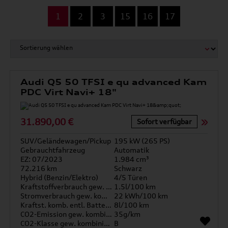
...
1
2
3
15
16
17
Audi Q5 50 TFSI e qu advanced Kam
PDC Virt Navi+ 18"
31.890,00 €
Sofort verfügbar
SUV/Geländewagen/Pickup
195 kW (265 PS)
Gebrauchtfahrzeug
Automatik
EZ: 07/2023
1.984 cm³
72.216 km
Schwarz
Hybrid (Benzin/Elektro)
4/5 Türen
Kraftstoffverbrauch gew. kombiniert
1.5l/100 km
Stromverbrauch gew. kombiniert
22 kWh/100 km
Kraftst. komb. entl. Batterie
8l/100 km
CO2-Emission gew. kombiniert
35g/km
CO2-Klasse gew. kombiniert
B