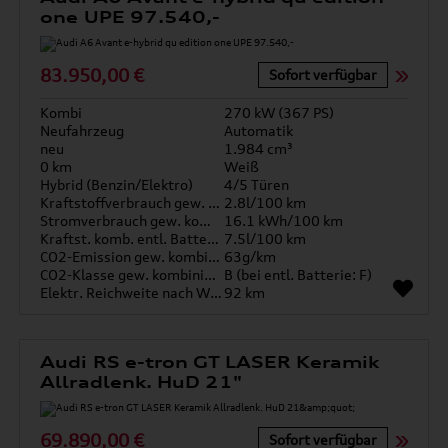
one UPE 97.540,-
83.950,00 €
Sofort verfügbar
Kombi
270 kW (367 PS)
Neufahrzeug
Automatik
neu
1.984 cm³
0 km
Weiß
Hybrid (Benzin/Elektro)
4/5 Türen
Kraftstoffverbrauch gew. kombiniert
2.8l/100 km
Stromverbrauch gew. kombiniert
16.1 kWh/100 km
Kraftst. komb. entl. Batterie
7.5l/100 km
CO2-Emission gew. kombiniert
63g/km
CO2-Klasse gew. kombiniert
B (bei entl. Batterie: F)
Elektr. Reichweite nach WLTP*
92 km
Audi RS e-tron GT LASER Keramik
Allradlenk. HuD 21"
69.890,00 €
Sofort verfügbar