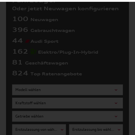
Fahrzeuge:
Oder jetzt Neuwagen konfigurieren
100
Neuwagen
396
Gebrauchtwagen
44
Audi Sport
162
Elektro/Plug-In-Hybrid
81
Geschäftswagen
824
Top Ratenangebote
Modell wählen
Kraftstoff wählen
Getriebe wählen
Erstzulassung von wählen
Erstzulassung bis wählen