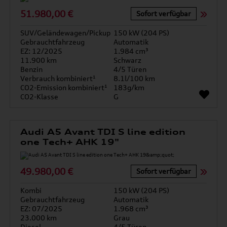
51.980,00 €
Sofort verfügbar
SUV/Geländewagen/Pickup
150 kW (204 PS)
Gebrauchtfahrzeug
Automatik
EZ: 12/2025
1.984 cm³
11.900 km
Schwarz
Benzin
4/5 Türen
Verbrauch kombiniert¹
8.1l/100 km
CO2-Emission kombiniert¹
183g/km
CO2-Klasse
G
Audi A5 Avant TDI S line edition
one Tech+ AHK 19"
49.980,00 €
Sofort verfügbar
Kombi
150 kW (204 PS)
Gebrauchtfahrzeug
Automatik
EZ: 07/2025
1.968 cm³
23.000 km
Grau
Diesel
4/5 Türen