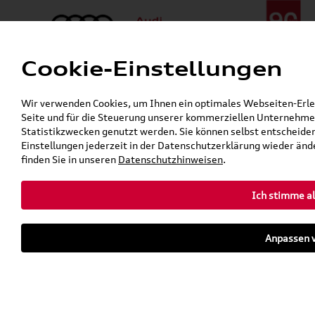
Cookie-Einstellungen
Menü
Telefon:
+49 (0)841 / 49 140
Wir verwenden Cookies, um Ihnen ein optimales Webseiten-Erlebn
24h-Pannenhilfe:
+49 (0)171 / 870 72 87
Seite und für die Steuerung unserer kommerziellen Unternehmen
Gerade geschlossen
Statistikzwecken genutzt werden. Sie können selbst entscheiden
Verkauf:
Mo. - Fr. 08:00 - 19:00 Uhr Sa. 09:00 - 13:00 Uhr
Einstellungen jederzeit in der Datenschutzerklärung wieder ände
Service:
Mo. - Fr. 06:00 - 20:00 Uhr Sa. 08:00 - 13:00 Uhr
finden Sie in unseren
Datenschutzhinweisen
.
Ich stimme al
Zurück zur Startseite
Parkhaus
Anpassen v
Sofort verfügbare