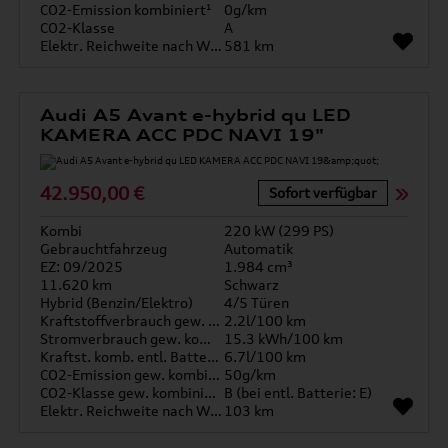
CO2-Emission kombiniert¹
0g/km
CO2-Klasse
A
Elektr. Reichweite nach WLTP*
581 km
Audi A5 Avant e-hybrid qu LED
KAMERA ACC PDC NAVI 19"
42.950,00 €
Sofort verfügbar
Kombi
220 kW (299 PS)
Gebrauchtfahrzeug
Automatik
EZ: 09/2025
1.984 cm³
11.620 km
Schwarz
Hybrid (Benzin/Elektro)
4/5 Türen
Kraftstoffverbrauch gew. kombiniert
2.2l/100 km
Stromverbrauch gew. kombiniert
15.3 kWh/100 km
Kraftst. komb. entl. Batterie
6.7l/100 km
CO2-Emission gew. kombiniert
50g/km
CO2-Klasse gew. kombiniert
B (bei entl. Batterie: E)
Elektr. Reichweite nach WLTP*
103 km