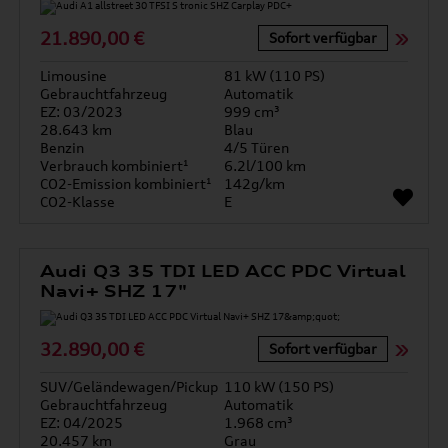
21.890,00 €
Sofort verfügbar
Limousine
81 kW (110 PS)
Gebrauchtfahrzeug
Automatik
EZ: 03/2023
999 cm³
28.643 km
Blau
Benzin
4/5 Türen
Verbrauch kombiniert¹
6.2l/100 km
CO2-Emission kombiniert¹
142g/km
CO2-Klasse
E
Audi Q3 35 TDI LED ACC PDC Virtual
Navi+ SHZ 17"
32.890,00 €
Sofort verfügbar
SUV/Geländewagen/Pickup
110 kW (150 PS)
Gebrauchtfahrzeug
Automatik
EZ: 04/2025
1.968 cm³
20.457 km
Grau