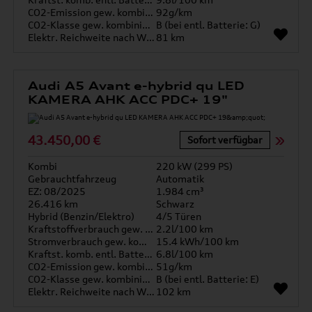
CO2-Emission gew. kombiniert
92g/km
CO2-Klasse gew. kombiniert
B (bei entl. Batterie: G)
Elektr. Reichweite nach WLTP*
81 km
Audi A5 Avant e-hybrid qu LED
KAMERA AHK ACC PDC+ 19"
43.450,00 €
Sofort verfügbar
Kombi
220 kW (299 PS)
Gebrauchtfahrzeug
Automatik
EZ: 08/2025
1.984 cm³
26.416 km
Schwarz
Hybrid (Benzin/Elektro)
4/5 Türen
Kraftstoffverbrauch gew. kombiniert
2.2l/100 km
Stromverbrauch gew. kombiniert
15.4 kWh/100 km
Kraftst. komb. entl. Batterie
6.8l/100 km
CO2-Emission gew. kombiniert
51g/km
CO2-Klasse gew. kombiniert
B (bei entl. Batterie: E)
Elektr. Reichweite nach WLTP*
102 km