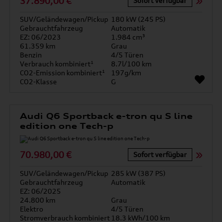
37.890,00 €
Sofort verfügbar
SUV/Geländewagen/Pickup
180 kW (245 PS)
Gebrauchtfahrzeug
Automatik
EZ: 06/2023
1.984 cm³
61.359 km
Grau
Benzin
4/5 Türen
Verbrauch kombiniert¹
8.7l/100 km
CO2-Emission kombiniert¹
197g/km
CO2-Klasse
G
Audi Q6 Sportback e-tron qu S line
edition one Tech-p
70.980,00 €
Sofort verfügbar
SUV/Geländewagen/Pickup
285 kW (387 PS)
Gebrauchtfahrzeug
Automatik
EZ: 06/2025
24.800 km
Grau
Elektro
4/5 Türen
Stromverbrauch kombiniert
18.3 kWh/100 km