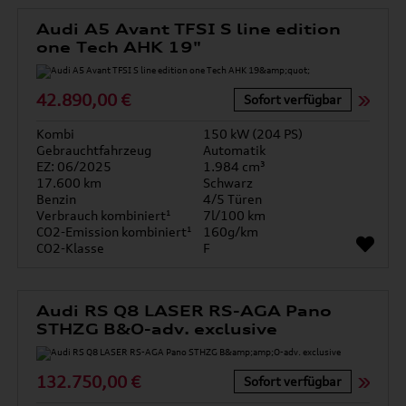
Audi A5 Avant TFSI S line edition
one Tech AHK 19"
42.890,00 €
Sofort verfügbar
Kombi
150 kW (204 PS)
Gebrauchtfahrzeug
Automatik
EZ: 06/2025
1.984 cm³
17.600 km
Schwarz
Benzin
4/5 Türen
Verbrauch kombiniert¹
7l/100 km
CO2-Emission kombiniert¹
160g/km
CO2-Klasse
F
Audi RS Q8 LASER RS-AGA Pano
STHZG B&O-adv. exclusive
132.750,00 €
Sofort verfügbar