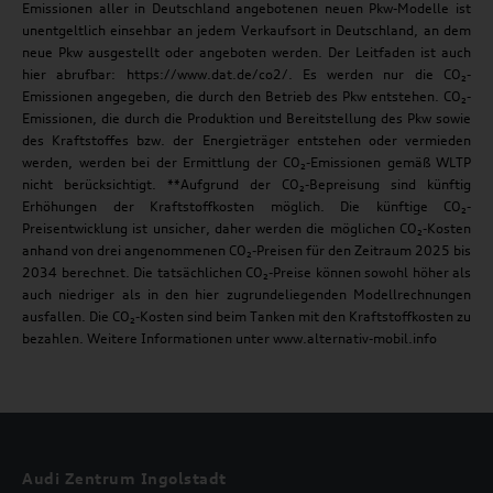
Emissionen aller in Deutschland angebotenen neuen Pkw-Modelle ist
unentgeltlich einsehbar an jedem Verkaufsort in Deutschland, an dem
neue Pkw ausgestellt oder angeboten werden. Der Leitfaden ist auch
hier abrufbar: https://www.dat.de/co2/. Es werden nur die CO₂-
Emissionen angegeben, die durch den Betrieb des Pkw entstehen. CO₂-
Emissionen, die durch die Produktion und Bereitstellung des Pkw sowie
des Kraftstoffes bzw. der Energieträger entstehen oder vermieden
werden, werden bei der Ermittlung der CO₂-Emissionen gemäß WLTP
nicht berücksichtigt. **Aufgrund der CO₂-Bepreisung sind künftig
Erhöhungen der Kraftstoffkosten möglich. Die künftige CO₂-
Preisentwicklung ist unsicher, daher werden die möglichen CO₂-Kosten
anhand von drei angenommenen CO₂-Preisen für den Zeitraum 2025 bis
2034 berechnet. Die tatsächlichen CO₂-Preise können sowohl höher als
auch niedriger als in den hier zugrundeliegenden Modellrechnungen
ausfallen. Die CO₂-Kosten sind beim Tanken mit den Kraftstoffkosten zu
bezahlen. Weitere Informationen unter www.alternativ-mobil.info
Audi Zentrum Ingolstadt