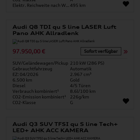
Elektr. Reichweite nach WLTP*
495 km
Audi Q8 TDI qu S line LASER Luft
Pano AHK Allradlenk
97.950,00 €
Sofort verfügbar
SUV/Geländewagen/Pickup
210 kW (286 PS)
Gebrauchtfahrzeug
Automatik
EZ: 04/2026
2.967 cm³
6.500 km
Gold
Diesel
4/5 Türen
Verbrauch kombiniert¹
8.6l/100 km
CO2-Emission kombiniert¹
226g/km
CO2-Klasse
G
Audi Q3 SUV TFSI qu S line Tech+
LED+ AHK ACC KAMERA