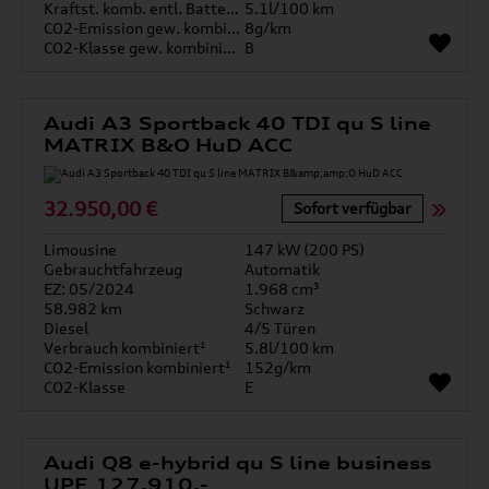
Kraftst. komb. entl. Batterie
5.1l/100 km
CO2-Emission gew. kombiniert
8g/km
CO2-Klasse gew. kombiniert
B
Audi A3 Sportback 40 TDI qu S line
MATRIX B&O HuD ACC
32.950,00 €
Sofort verfügbar
Limousine
147 kW (200 PS)
Gebrauchtfahrzeug
Automatik
EZ: 05/2024
1.968 cm³
58.982 km
Schwarz
Diesel
4/5 Türen
Verbrauch kombiniert¹
5.8l/100 km
CO2-Emission kombiniert¹
152g/km
CO2-Klasse
E
Audi Q8 e-hybrid qu S line business
UPE 127.910,-