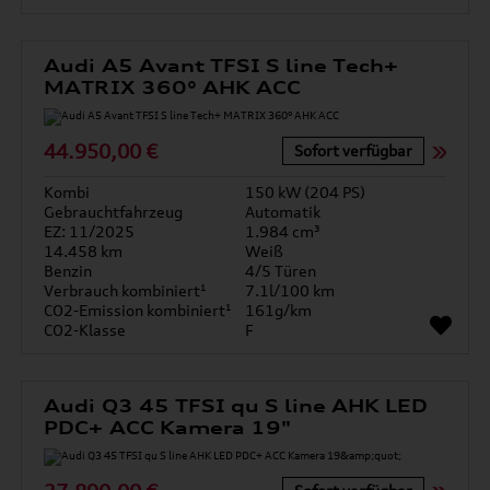
Audi A5 Avant TFSI S line Tech+
MATRIX 360° AHK ACC
44.950,00 €
Sofort verfügbar
Kombi
150 kW (204 PS)
Gebrauchtfahrzeug
Automatik
EZ: 11/2025
1.984 cm³
14.458 km
Weiß
Benzin
4/5 Türen
Verbrauch kombiniert¹
7.1l/100 km
CO2-Emission kombiniert¹
161g/km
CO2-Klasse
F
Audi Q3 45 TFSI qu S line AHK LED
PDC+ ACC Kamera 19"