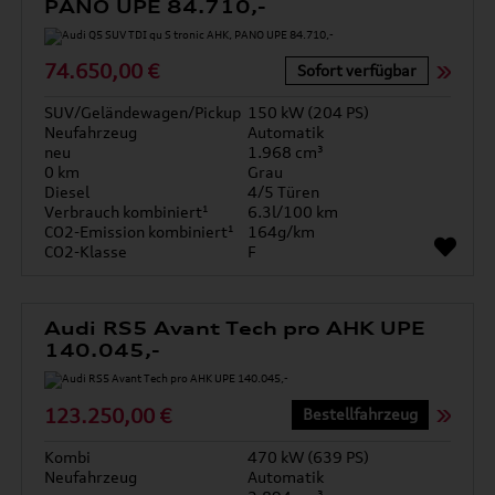
PANO UPE 84.710,-
74.650,00 €
Sofort verfügbar
SUV/Geländewagen/Pickup
150 kW (204 PS)
Neufahrzeug
Automatik
neu
1.968 cm³
0 km
Grau
Diesel
4/5 Türen
Verbrauch kombiniert¹
6.3l/100 km
CO2-Emission kombiniert¹
164g/km
CO2-Klasse
F
Audi RS5 Avant Tech pro AHK UPE
140.045,-
123.250,00 €
Bestellfahrzeug
Kombi
470 kW (639 PS)
Neufahrzeug
Automatik