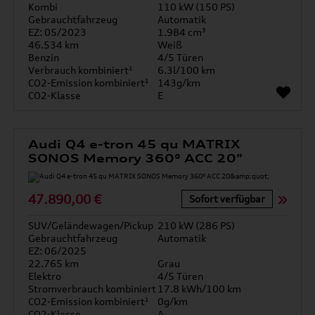
Kombi
110 kW (150 PS)
Gebrauchtfahrzeug
Automatik
EZ: 05/2023
1.984 cm³
46.534 km
Weiß
Benzin
4/5 Türen
Verbrauch kombiniert¹
6.3l/100 km
CO2-Emission kombiniert¹
143g/km
CO2-Klasse
E
Audi Q4 e-tron 45 qu MATRIX
SONOS Memory 360° ACC 20"
47.890,00 €
Sofort verfügbar
SUV/Geländewagen/Pickup
210 kW (286 PS)
Gebrauchtfahrzeug
Automatik
EZ: 06/2025
22.765 km
Grau
Elektro
4/5 Türen
Stromverbrauch kombiniert
17.8 kWh/100 km
CO2-Emission kombiniert¹
0g/km
CO2-Klasse
A