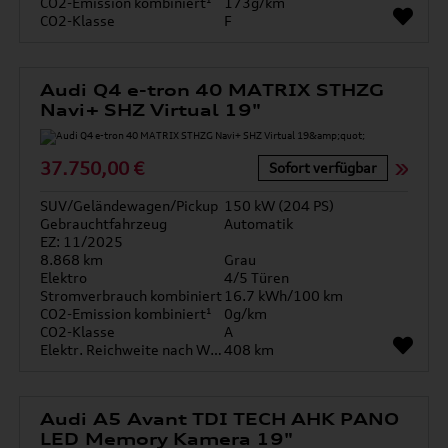
CO2-Emission kombiniert¹
173g/km
CO2-Klasse
F
Audi Q4 e-tron 40 MATRIX STHZG
Navi+ SHZ Virtual 19"
37.750,00 €
Sofort verfügbar
SUV/Geländewagen/Pickup
150 kW (204 PS)
Gebrauchtfahrzeug
Automatik
EZ: 11/2025
8.868 km
Grau
Elektro
4/5 Türen
Stromverbrauch kombiniert
16.7 kWh/100 km
CO2-Emission kombiniert¹
0g/km
CO2-Klasse
A
Elektr. Reichweite nach WLTP*
408 km
Audi A5 Avant TDI TECH AHK PANO
LED Memory Kamera 19"