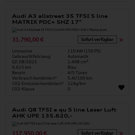
Audi A3 allstreet 35 TFSI S line
MATRIX PDC+ SHZ 17"
31.790,00 €
Sofort verfügbar
Limousine
110 kW (150 PS)
Gebrauchtfahrzeug
Automatik
EZ: 08/2025
1.498 cm³
9.615 km
Blau
Benzin
4/5 Türen
Verbrauch kombiniert¹
5.4l/100 km
CO2-Emission kombiniert¹
124g/km
CO2-Klasse
D
Audi Q8 TFSI e qu S line Laser Luft
AHK UPE 135.620,-
117.950,00 €
Sofort verfügbar