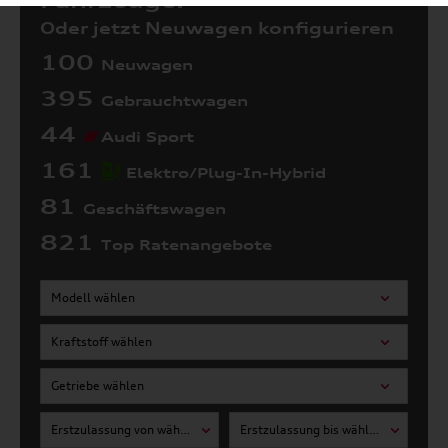
Fahrzeuge:
Oder jetzt Neuwagen konfigurieren
100
Neuwagen
395
Gebrauchtwagen
44
Audi Sport
161
Elektro/Plug-In-Hybrid
81
Geschäftswagen
821
Top Ratenangebote
Modell wählen
Kraftstoff wählen
Getriebe wählen
Erstzulassung von wählen
Erstzulassung bis wählen