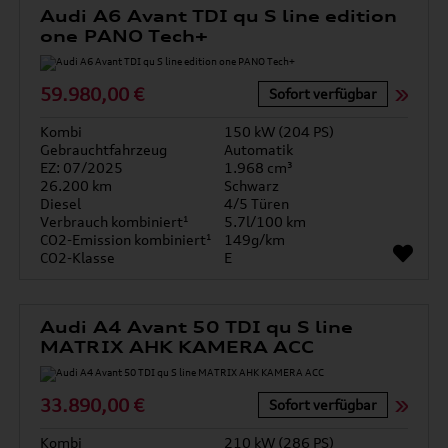
Audi A6 Avant TDI qu S line edition
one PANO Tech+
59.980,00 €
Sofort verfügbar
Kombi
150 kW (204 PS)
Gebrauchtfahrzeug
Automatik
EZ: 07/2025
1.968 cm³
26.200 km
Schwarz
Diesel
4/5 Türen
Verbrauch kombiniert¹
5.7l/100 km
CO2-Emission kombiniert¹
149g/km
CO2-Klasse
E
Audi A4 Avant 50 TDI qu S line
MATRIX AHK KAMERA ACC
33.890,00 €
Sofort verfügbar
Kombi
210 kW (286 PS)