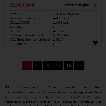
69.980,00 €
Sofort verfügbar
Kombi
150 kW (204 PS)
Gebrauchtfahrzeug
Automatik
EZ: 12/2025
1.968 cm³
17.100 km
Grau
Diesel
4/5 Türen
Verbrauch kombiniert¹
5.7l/100 km
CO2-Emission kombiniert¹
148g/km
CO2-Klasse
E
...
1
2
3
15
16
17
*Die Informationen erfolgen gemäß der Pkw-
Energieverbrauchskennzeichnungsverordnung. Die angegebenen Werte
wurden nach dem vorgeschriebenen Messverfahren WLTP (Worldwide
harmonised Light-duty vehicles Test Procedures) ermittelt. Der