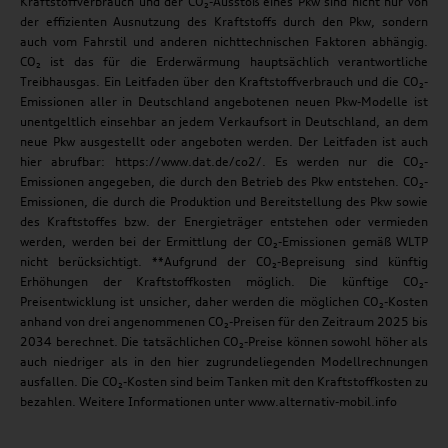
Kraftstoffverbrauch und der CO₂-Ausstoß eines Pkw sind nicht nur von
der effizienten Ausnutzung des Kraftstoffs durch den Pkw, sondern
auch vom Fahrstil und anderen nichttechnischen Faktoren abhängig.
CO₂ ist das für die Erderwärmung hauptsächlich verantwortliche
Treibhausgas. Ein Leitfaden über den Kraftstoffverbrauch und die CO₂-
Emissionen aller in Deutschland angebotenen neuen Pkw-Modelle ist
unentgeltlich einsehbar an jedem Verkaufsort in Deutschland, an dem
neue Pkw ausgestellt oder angeboten werden. Der Leitfaden ist auch
hier abrufbar: https://www.dat.de/co2/. Es werden nur die CO₂-
Emissionen angegeben, die durch den Betrieb des Pkw entstehen. CO₂-
Emissionen, die durch die Produktion und Bereitstellung des Pkw sowie
des Kraftstoffes bzw. der Energieträger entstehen oder vermieden
werden, werden bei der Ermittlung der CO₂-Emissionen gemäß WLTP
nicht berücksichtigt. **Aufgrund der CO₂-Bepreisung sind künftig
Erhöhungen der Kraftstoffkosten möglich. Die künftige CO₂-
Preisentwicklung ist unsicher, daher werden die möglichen CO₂-Kosten
anhand von drei angenommenen CO₂-Preisen für den Zeitraum 2025 bis
2034 berechnet. Die tatsächlichen CO₂-Preise können sowohl höher als
auch niedriger als in den hier zugrundeliegenden Modellrechnungen
ausfallen. Die CO₂-Kosten sind beim Tanken mit den Kraftstoffkosten zu
bezahlen. Weitere Informationen unter www.alternativ-mobil.info