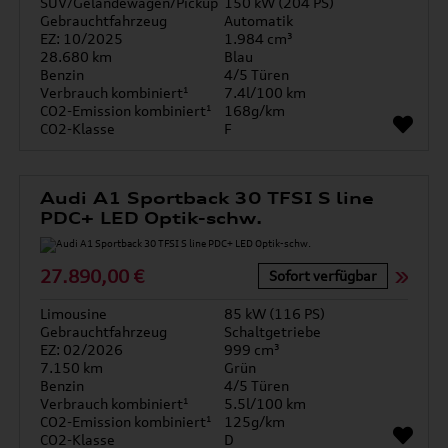
SUV/Geländewagen/Pickup
150 kW (204 PS)
Gebrauchtfahrzeug
Automatik
EZ: 10/2025
1.984 cm³
28.680 km
Blau
Benzin
4/5 Türen
Verbrauch kombiniert¹
7.4l/100 km
CO2-Emission kombiniert¹
168g/km
CO2-Klasse
F
Audi A1 Sportback 30 TFSI S line
PDC+ LED Optik-schw.
27.890,00 €
Sofort verfügbar
Limousine
85 kW (116 PS)
Gebrauchtfahrzeug
Schaltgetriebe
EZ: 02/2026
999 cm³
7.150 km
Grün
Benzin
4/5 Türen
Verbrauch kombiniert¹
5.5l/100 km
CO2-Emission kombiniert¹
125g/km
CO2-Klasse
D