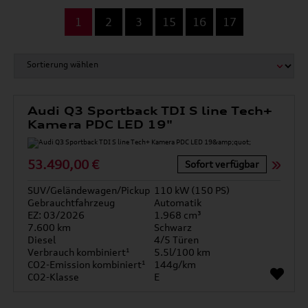
...
1
2
3
15
16
17
Audi Q3 Sportback TDI S line Tech+
Kamera PDC LED 19"
53.490,00 €
Sofort verfügbar
SUV/Geländewagen/Pickup
110 kW (150 PS)
Gebrauchtfahrzeug
Automatik
EZ: 03/2026
1.968 cm³
7.600 km
Schwarz
Diesel
4/5 Türen
Verbrauch kombiniert¹
5.5l/100 km
CO2-Emission kombiniert¹
144g/km
CO2-Klasse
E