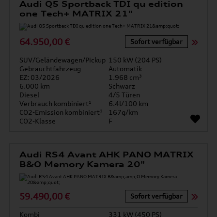
Audi Q5 Sportback TDI qu edition
one Tech+ MATRIX 21"
64.950,00 €
Sofort verfügbar
SUV/Geländewagen/Pickup
150 kW (204 PS)
Gebrauchtfahrzeug
Automatik
EZ: 03/2026
1.968 cm³
6.000 km
Schwarz
Diesel
4/5 Türen
Verbrauch kombiniert¹
6.4l/100 km
CO2-Emission kombiniert¹
167g/km
CO2-Klasse
F
Audi RS4 Avant AHK PANO MATRIX
B&O Memory Kamera 20"
59.490,00 €
Sofort verfügbar
Kombi
331 kW (450 PS)