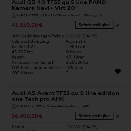
Audi Q5 40 TFSI qu S line PANO
Kamera Navi+ Virt 20"
41.950,00 €
Sofort verfügbar
SUV/Geländewagen/Pickup
150 kW (204 PS)
Gebrauchtfahrzeug
Automatik
EZ: 05/2024
1.984 cm³
43.707 km
Schwarz
Benzin
4/5 Türen
Verbrauch kombiniert¹
8.2l/100 km
CO2-Emission kombiniert¹
185g/km
CO2-Klasse
G
Audi A5 Avant TFSI qu S line edition
one Tech pro AHK
56.490,00 €
Sofort verfügbar
Kombi
150 kW (204 PS)