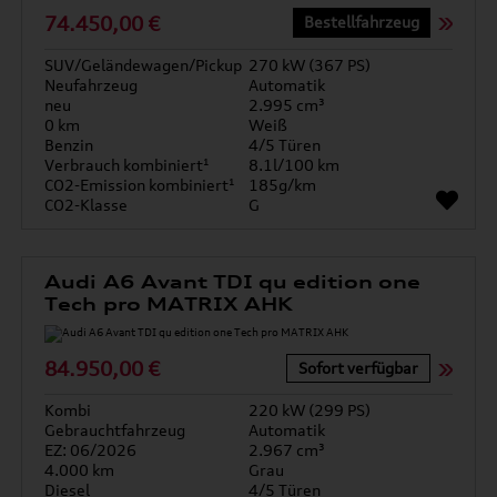
74.450,00 €
Bestellfahrzeug
SUV/Geländewagen/Pickup
270 kW (367 PS)
Neufahrzeug
Automatik
neu
2.995 cm³
0 km
Weiß
Benzin
4/5 Türen
Verbrauch kombiniert¹
8.1l/100 km
CO2-Emission kombiniert¹
185g/km
CO2-Klasse
G
Audi A6 Avant TDI qu edition one
Tech pro MATRIX AHK
84.950,00 €
Sofort verfügbar
Kombi
220 kW (299 PS)
Gebrauchtfahrzeug
Automatik
EZ: 06/2026
2.967 cm³
4.000 km
Grau
Diesel
4/5 Türen