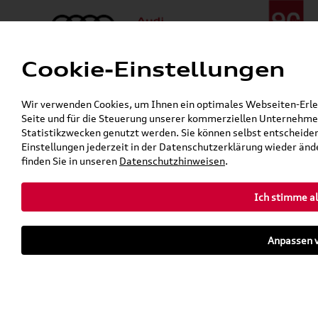
Cookie-Einstellungen
Menü
Telefon:
+49 (0)841 / 49 140
Wir verwenden Cookies, um Ihnen ein optimales Webseiten-Erlebn
24h-Pannenhilfe:
+49 (0)171 / 870 72 87
Seite und für die Steuerung unserer kommerziellen Unternehmen
Gerade geschlossen
Statistikzwecken genutzt werden. Sie können selbst entscheiden
Verkauf:
Mo. - Fr. 08:00 - 19:00 Uhr Sa. 09:00 - 13:00 Uhr
Einstellungen jederzeit in der Datenschutzerklärung wieder ände
Service:
Mo. - Fr. 06:00 - 20:00 Uhr Sa. 08:00 - 13:00 Uhr
finden Sie in unseren
Datenschutzhinweisen
.
Ich stimme al
Zurück zur Startseite
Parkhaus
Anpassen v
Sofort verfügbare