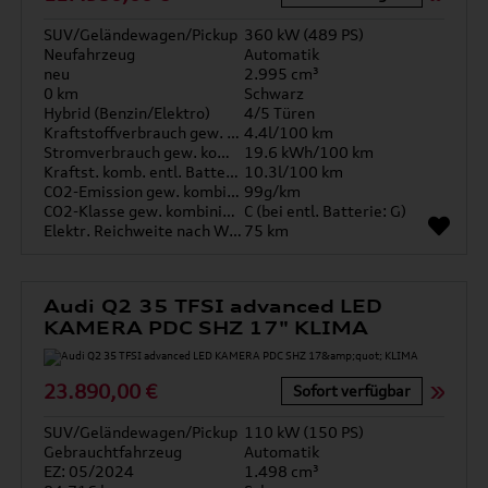
SUV/Geländewagen/Pickup
360 kW (489 PS)
Neufahrzeug
Automatik
neu
2.995 cm³
0 km
Schwarz
Hybrid (Benzin/Elektro)
4/5 Türen
Kraftstoffverbrauch gew. kombiniert
4.4l/100 km
Stromverbrauch gew. kombiniert
19.6 kWh/100 km
Kraftst. komb. entl. Batterie
10.3l/100 km
CO2-Emission gew. kombiniert
99g/km
CO2-Klasse gew. kombiniert
C (bei entl. Batterie: G)
Elektr. Reichweite nach WLTP*
75 km
Audi Q2 35 TFSI advanced LED
KAMERA PDC SHZ 17" KLIMA
23.890,00 €
Sofort verfügbar
SUV/Geländewagen/Pickup
110 kW (150 PS)
Gebrauchtfahrzeug
Automatik
EZ: 05/2024
1.498 cm³