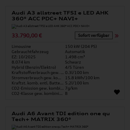
Audi A3 allstreet TFSI e LED AHK
360° ACC PDC+ NAVI+
33.790,00 €
Sofort verfügbar
Limousine
150 kW (204 PS)
Gebrauchtfahrzeug
Automatik
EZ: 10/2025
1.498 cm³
8.074 km
Schwarz
Hybrid (Benzin/Elektro)
4/5 Türen
Kraftstoffverbrauch gew. kombiniert
0.3l/100 km
Stromverbrauch gew. kombiniert
15.8 kWh/100 km
Kraftst. komb. entl. Batterie
5.2l/100 km
CO2-Emission gew. kombiniert
7g/km
CO2-Klasse gew. kombiniert
B
Audi A6 Avant TDI edition one qu
Tech+ MATRIX 360°