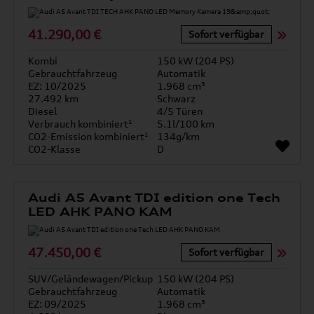
41.290,00 €
Sofort verfügbar
Kombi
150 kW (204 PS)
Gebrauchtfahrzeug
Automatik
EZ: 10/2025
1.968 cm³
27.492 km
Schwarz
Diesel
4/5 Türen
Verbrauch kombiniert¹
5.1l/100 km
CO2-Emission kombiniert¹
134g/km
CO2-Klasse
D
Audi A5 Avant TDI edition one Tech
LED AHK PANO KAM
47.450,00 €
Sofort verfügbar
SUV/Geländewagen/Pickup
150 kW (204 PS)
Gebrauchtfahrzeug
Automatik
EZ: 09/2025
1.968 cm³