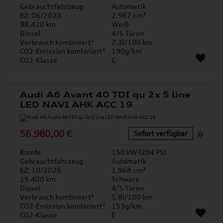
Gebrauchtfahrzeug
Automatik
EZ: 06/2023
2.967 cm³
98.420 km
Weiß
Diesel
4/5 Türen
Verbrauch kombiniert¹
7.3l/100 km
CO2-Emission kombiniert¹
190g/km
CO2-Klasse
G
Audi A6 Avant 40 TDI qu 2x S line
LED NAVI AHK ACC 19
56.980,00 €
Sofort verfügbar
Kombi
150 kW (204 PS)
Gebrauchtfahrzeug
Automatik
EZ: 10/2025
1.968 cm³
19.400 km
Schwarz
Diesel
4/5 Türen
Verbrauch kombiniert¹
5.8l/100 km
CO2-Emission kombiniert¹
153g/km
CO2-Klasse
E