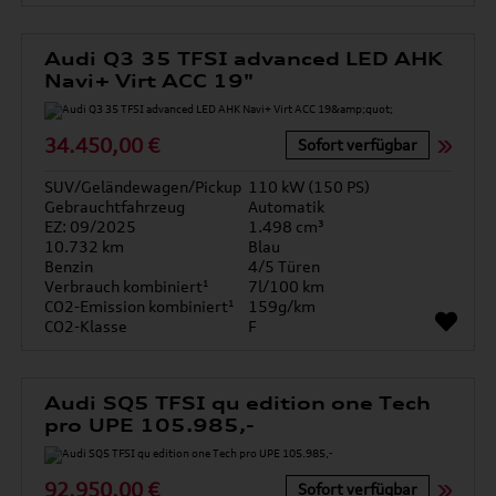
Audi Q3 35 TFSI advanced LED AHK
Navi+ Virt ACC 19"
34.450,00 €
Sofort verfügbar
SUV/Geländewagen/Pickup
110 kW (150 PS)
Gebrauchtfahrzeug
Automatik
EZ: 09/2025
1.498 cm³
10.732 km
Blau
Benzin
4/5 Türen
Verbrauch kombiniert¹
7l/100 km
CO2-Emission kombiniert¹
159g/km
CO2-Klasse
F
Audi SQ5 TFSI qu edition one Tech
pro UPE 105.985,-
92.950,00 €
Sofort verfügbar