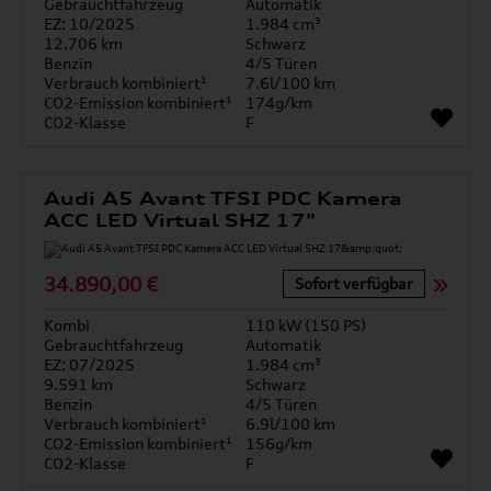
Gebrauchtfahrzeug
Automatik
EZ: 10/2025
1.984 cm³
12.706 km
Schwarz
Benzin
4/5 Türen
Verbrauch kombiniert¹
7.6l/100 km
CO2-Emission kombiniert¹
174g/km
CO2-Klasse
F
Audi A5 Avant TFSI PDC Kamera
ACC LED Virtual SHZ 17"
34.890,00 €
Sofort verfügbar
Kombi
110 kW (150 PS)
Gebrauchtfahrzeug
Automatik
EZ: 07/2025
1.984 cm³
9.591 km
Schwarz
Benzin
4/5 Türen
Verbrauch kombiniert¹
6.9l/100 km
CO2-Emission kombiniert¹
156g/km
CO2-Klasse
F