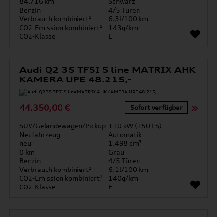
84.716 km
Schwarz
Benzin
4/5 Türen
Verbrauch kombiniert¹
6.3l/100 km
CO2-Emission kombiniert¹
143g/km
CO2-Klasse
E
Audi Q2 35 TFSI S line MATRIX AHK
KAMERA UPE 48.215,-
44.350,00 €
Sofort verfügbar
SUV/Geländewagen/Pickup
110 kW (150 PS)
Neufahrzeug
Automatik
neu
1.498 cm³
0 km
Grau
Benzin
4/5 Türen
Verbrauch kombiniert¹
6.1l/100 km
CO2-Emission kombiniert¹
140g/km
CO2-Klasse
E