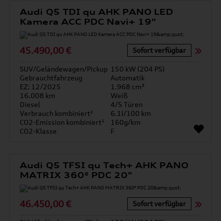
Audi Q5 TDI qu AHK PANO LED
Kamera ACC PDC Navi+ 19"
45.490,00 €
Sofort verfügbar
SUV/Geländewagen/Pickup
150 kW (204 PS)
Gebrauchtfahrzeug
Automatik
EZ: 12/2025
1.968 cm³
16.008 km
Weiß
Diesel
4/5 Türen
Verbrauch kombiniert¹
6.1l/100 km
CO2-Emission kombiniert¹
160g/km
CO2-Klasse
F
Audi Q5 TFSI qu Tech+ AHK PANO
MATRIX 360° PDC 20"
46.450,00 €
Sofort verfügbar