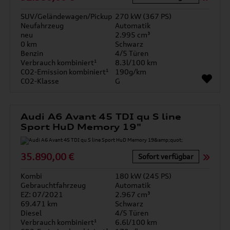
SUV/Geländewagen/Pickup
270 kW (367 PS)
Neufahrzeug
Automatik
neu
2.995 cm³
0 km
Schwarz
Benzin
4/5 Türen
Verbrauch kombiniert¹
8.3l/100 km
CO2-Emission kombiniert¹
190g/km
CO2-Klasse
G
Audi A6 Avant 45 TDI qu S line
Sport HuD Memory 19"
35.890,00 €
Sofort verfügbar
Kombi
180 kW (245 PS)
Gebrauchtfahrzeug
Automatik
EZ: 07/2021
2.967 cm³
69.471 km
Schwarz
Diesel
4/5 Türen
Verbrauch kombiniert¹
6.6l/100 km