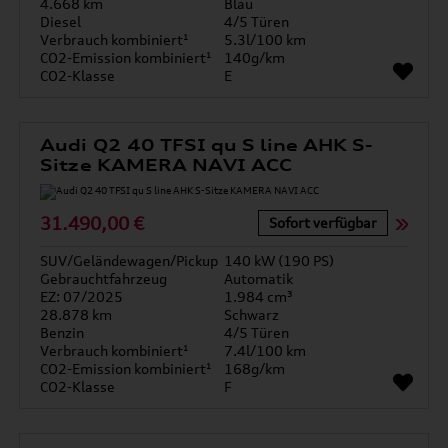
4.668 km
Blau
Diesel
4/5 Türen
Verbrauch kombiniert¹
5.3l/100 km
CO2-Emission kombiniert¹
140g/km
CO2-Klasse
E
Audi Q2 40 TFSI qu S line AHK S-
Sitze KAMERA NAVI ACC
31.490,00 €
Sofort verfügbar
SUV/Geländewagen/Pickup
140 kW (190 PS)
Gebrauchtfahrzeug
Automatik
EZ: 07/2025
1.984 cm³
28.878 km
Schwarz
Benzin
4/5 Türen
Verbrauch kombiniert¹
7.4l/100 km
CO2-Emission kombiniert¹
168g/km
CO2-Klasse
F