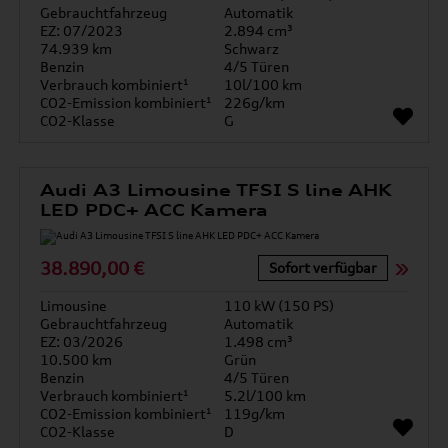
Gebrauchtfahrzeug
Automatik
EZ: 07/2023
2.894 cm³
74.939 km
Schwarz
Benzin
4/5 Türen
Verbrauch kombiniert¹
10l/100 km
CO2-Emission kombiniert¹
226g/km
CO2-Klasse
G
Audi A3 Limousine TFSI S line AHK
LED PDC+ ACC Kamera
38.890,00 €
Sofort verfügbar
Limousine
110 kW (150 PS)
Gebrauchtfahrzeug
Automatik
EZ: 03/2026
1.498 cm³
10.500 km
Grün
Benzin
4/5 Türen
Verbrauch kombiniert¹
5.2l/100 km
CO2-Emission kombiniert¹
119g/km
CO2-Klasse
D