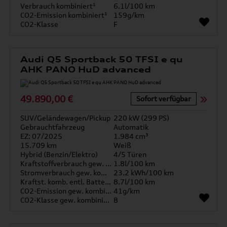
Verbrauch kombiniert¹
6.1l/100 km
CO2-Emission kombiniert¹
159g/km
CO2-Klasse
F
Audi Q5 Sportback 50 TFSI e qu
AHK PANO HuD advanced
49.890,00 €
Sofort verfügbar
SUV/Geländewagen/Pickup
220 kW (299 PS)
Gebrauchtfahrzeug
Automatik
EZ: 07/2025
1.984 cm³
15.709 km
Weiß
Hybrid (Benzin/Elektro)
4/5 Türen
Kraftstoffverbrauch gew. kombiniert
1.8l/100 km
Stromverbrauch gew. kombiniert
23.2 kWh/100 km
Kraftst. komb. entl. Batterie
8.7l/100 km
CO2-Emission gew. kombiniert
41g/km
CO2-Klasse gew. kombiniert
B