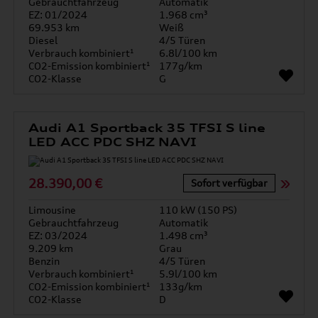
Gebrauchtfahrzeug
Automatik
EZ: 01/2024
1.968 cm³
69.953 km
Weiß
Diesel
4/5 Türen
Verbrauch kombiniert¹
6.8l/100 km
CO2-Emission kombiniert¹
177g/km
CO2-Klasse
G
Audi A1 Sportback 35 TFSI S line
LED ACC PDC SHZ NAVI
28.390,00 €
Sofort verfügbar
Limousine
110 kW (150 PS)
Gebrauchtfahrzeug
Automatik
EZ: 03/2024
1.498 cm³
9.209 km
Grau
Benzin
4/5 Türen
Verbrauch kombiniert¹
5.9l/100 km
CO2-Emission kombiniert¹
133g/km
CO2-Klasse
D