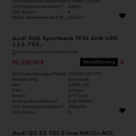
Stromverbrauch kombiniert
19 kWh/100 km
CO2-Emission kombiniert¹
0g/km
CO2-Klasse
A
Elektr. Reichweite nach WLTP*
559 km
Audi SQ5 Sportback TFSI AHK UPE
112.755,-
92.350,00 €
Bestellfahrzeug
SUV/Geländewagen/Pickup
270 kW (367 PS)
Neufahrzeug
Automatik
neu
2.995 cm³
0 km
Schwarz
Benzin
4/5 Türen
Verbrauch kombiniert¹
8.4l/100 km
CO2-Emission kombiniert¹
190g/km
CO2-Klasse
G
Audi Q3 35 TDI S line NAVI+ ACC