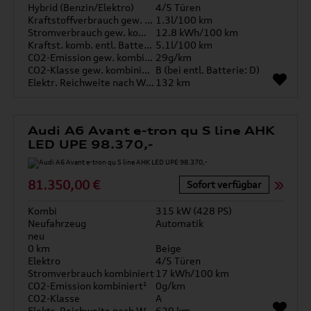
Hybrid (Benzin/Elektro)
4/5 Türen
Kraftstoffverbrauch gew. kombiniert
1.3l/100 km
Stromverbrauch gew. kombiniert
12.8 kWh/100 km
Kraftst. komb. entl. Batterie
5.1l/100 km
CO2-Emission gew. kombiniert
29g/km
CO2-Klasse gew. kombiniert
B (bei entl. Batterie: D)
Elektr. Reichweite nach WLTP*
132 km
Audi A6 Avant e-tron qu S line AHK
LED UPE 98.370,-
81.350,00 €
Sofort verfügbar
Kombi
315 kW (428 PS)
Neufahrzeug
Automatik
neu
0 km
Beige
Elektro
4/5 Türen
Stromverbrauch kombiniert
17 kWh/100 km
CO2-Emission kombiniert¹
0g/km
CO2-Klasse
A
Elektr. Reichweite nach WLTP*
629 km