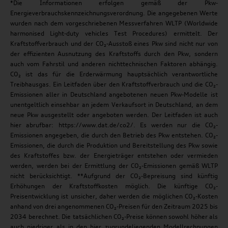
*Die Informationen erfolgen gemäß der Pkw-
Energieverbrauchskennzeichnungsverordnung. Die angegebenen Werte
wurden nach dem vorgeschriebenen Messverfahren WLTP (Worldwide
harmonised Light-duty vehicles Test Procedures) ermittelt. Der
Kraftstoffverbrauch und der CO₂-Ausstoß eines Pkw sind nicht nur von
der effizienten Ausnutzung des Kraftstoffs durch den Pkw, sondern
auch vom Fahrstil und anderen nichttechnischen Faktoren abhängig.
CO₂ ist das für die Erderwärmung hauptsächlich verantwortliche
Treibhausgas. Ein Leitfaden über den Kraftstoffverbrauch und die CO₂-
Emissionen aller in Deutschland angebotenen neuen Pkw-Modelle ist
unentgeltlich einsehbar an jedem Verkaufsort in Deutschland, an dem
neue Pkw ausgestellt oder angeboten werden. Der Leitfaden ist auch
hier abrufbar: https://www.dat.de/co2/. Es werden nur die CO₂-
Emissionen angegeben, die durch den Betrieb des Pkw entstehen. CO₂-
Emissionen, die durch die Produktion und Bereitstellung des Pkw sowie
des Kraftstoffes bzw. der Energieträger entstehen oder vermieden
werden, werden bei der Ermittlung der CO₂-Emissionen gemäß WLTP
nicht berücksichtigt. **Aufgrund der CO₂-Bepreisung sind künftig
Erhöhungen der Kraftstoffkosten möglich. Die künftige CO₂-
Preisentwicklung ist unsicher, daher werden die möglichen CO₂-Kosten
anhand von drei angenommenen CO₂-Preisen für den Zeitraum 2025 bis
2034 berechnet. Die tatsächlichen CO₂-Preise können sowohl höher als
auch niedriger als in den hier zugrundeliegenden Modellrechnungen