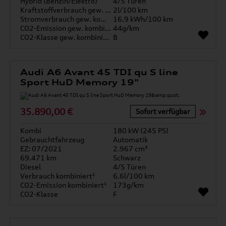
Hybrid (Benzin/Elektro)
4/5 Türen
Kraftstoffverbrauch gew. kombiniert
2l/100 km
Stromverbrauch gew. kombiniert
16.9 kWh/100 km
CO2-Emission gew. kombiniert
44g/km
CO2-Klasse gew. kombiniert
B
Audi A6 Avant 45 TDI qu S line
Sport HuD Memory 19"
35.890,00 €
Sofort verfügbar
Kombi
180 kW (245 PS)
Gebrauchtfahrzeug
Automatik
EZ: 07/2021
2.967 cm³
69.471 km
Schwarz
Diesel
4/5 Türen
Verbrauch kombiniert¹
6.6l/100 km
CO2-Emission kombiniert¹
173g/km
CO2-Klasse
F