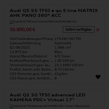
Audi Q5 55 TFSI e qu S line MATRIX
AHK PANO 360° ACC
50.890,00 €
Sofort verfügbar
SUV/Geländewagen/Pickup
270 kW (367 PS)
Gebrauchtfahrzeug
Automatik
EZ: 08/2025
1.984 cm³
12.875 km
Blau
Hybrid (Benzin/Elektro)
4/5 Türen
Kraftstoffverbrauch gew. kombiniert
1.8l/100 km
Stromverbrauch gew. kombiniert
23.1 kWh/100 km
Kraftst. komb. entl. Batterie
8.7l/100 km
CO2-Emission gew. kombiniert
41g/km
CO2-Klasse gew. kombiniert
B
Audi Q2 30 TFSI advanced LED
KAMERA PDC+ Virtual 17"