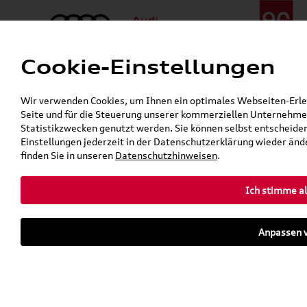
Cookie-Einstellungen
Menü
Telefon:
+49 (0)841 / 49 140
Wir verwenden Cookies, um Ihnen ein optimales Webseiten-Erlebn
24h-Pannenhilfe:
+49 (0)171 / 870 72 87
Seite und für die Steuerung unserer kommerziellen Unternehmen
Gerade geschlossen
Statistikzwecken genutzt werden. Sie können selbst entscheiden
Verkauf:
Mo. - Fr. 08:00 - 19:00 Uhr Sa. 09:00 - 13:00 Uhr
Einstellungen jederzeit in der Datenschutzerklärung wieder ände
Service:
Mo. - Fr. 06:00 - 20:00 Uhr Sa. 08:00 - 13:00 Uhr
finden Sie in unseren
Datenschutzhinweisen
.
Ich stimme al
Zurück zur Startseite
Parkhaus
Anpassen v
Sofort verfügbare