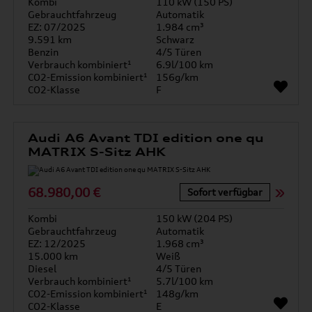
Kombi
110 kW (150 PS)
Gebrauchtfahrzeug
Automatik
EZ: 07/2025
1.984 cm³
9.591 km
Schwarz
Benzin
4/5 Türen
Verbrauch kombiniert¹
6.9l/100 km
CO2-Emission kombiniert¹
156g/km
CO2-Klasse
F
Audi A6 Avant TDI edition one qu
MATRIX S-Sitz AHK
68.980,00 €
Sofort verfügbar
Kombi
150 kW (204 PS)
Gebrauchtfahrzeug
Automatik
EZ: 12/2025
1.968 cm³
15.000 km
Weiß
Diesel
4/5 Türen
Verbrauch kombiniert¹
5.7l/100 km
CO2-Emission kombiniert¹
148g/km
CO2-Klasse
E