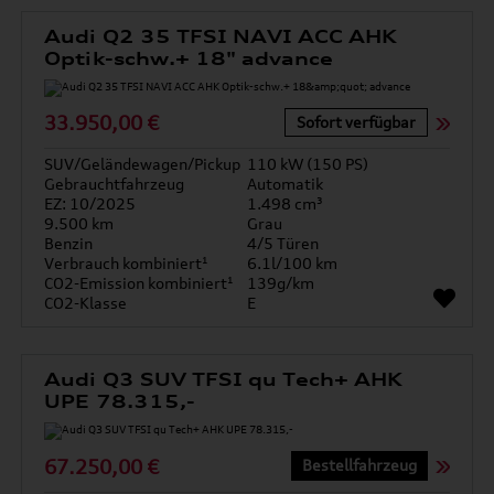
Audi Q2 35 TFSI NAVI ACC AHK
Optik-schw.+ 18" advance
33.950,00 €
Sofort verfügbar
SUV/Geländewagen/Pickup
110 kW (150 PS)
Gebrauchtfahrzeug
Automatik
EZ: 10/2025
1.498 cm³
9.500 km
Grau
Benzin
4/5 Türen
Verbrauch kombiniert¹
6.1l/100 km
CO2-Emission kombiniert¹
139g/km
CO2-Klasse
E
Audi Q3 SUV TFSI qu Tech+ AHK
UPE 78.315,-
67.250,00 €
Bestellfahrzeug