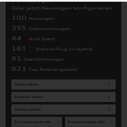
Fahrzeuge:
Oder jetzt Neuwagen konfigurieren
100
Neuwagen
395
Gebrauchtwagen
44
Audi Sport
161
Elektro/Plug-In-Hybrid
81
Geschäftswagen
821
Top Ratenangebote
Modell wählen
Kraftstoff wählen
Getriebe wählen
Erstzulassung von wählen
Erstzulassung bis wählen