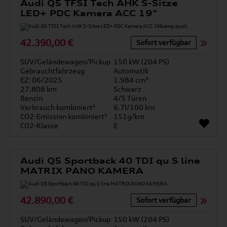
Audi Q5 TFSI Tech AHK S-Sitze
LED+ PDC Kamera ACC 19"
42.390,00 €
Sofort verfügbar
SUV/Geländewagen/Pickup
150 kW (204 PS)
Gebrauchtfahrzeug
Automatik
EZ: 06/2025
1.984 cm³
27.808 km
Schwarz
Benzin
4/5 Türen
Verbrauch kombiniert¹
6.7l/100 km
CO2-Emission kombiniert¹
151g/km
CO2-Klasse
E
Audi Q5 Sportback 40 TDI qu S line
MATRIX PANO KAMERA
42.890,00 €
Sofort verfügbar
SUV/Geländewagen/Pickup
150 kW (204 PS)