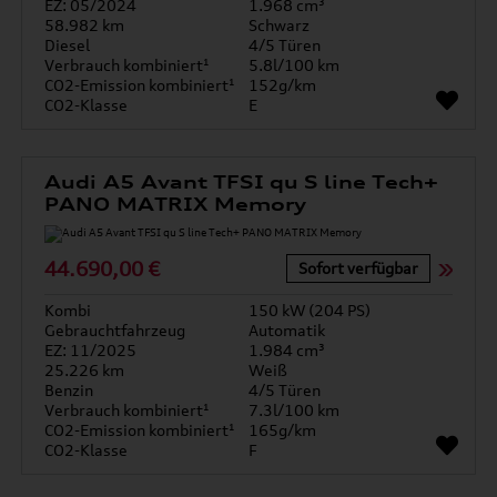
EZ: 05/2024
1.968 cm³
58.982 km
Schwarz
Diesel
4/5 Türen
Verbrauch kombiniert¹
5.8l/100 km
CO2-Emission kombiniert¹
152g/km
CO2-Klasse
E
Audi A5 Avant TFSI qu S line Tech+
PANO MATRIX Memory
44.690,00 €
Sofort verfügbar
Kombi
150 kW (204 PS)
Gebrauchtfahrzeug
Automatik
EZ: 11/2025
1.984 cm³
25.226 km
Weiß
Benzin
4/5 Türen
Verbrauch kombiniert¹
7.3l/100 km
CO2-Emission kombiniert¹
165g/km
CO2-Klasse
F