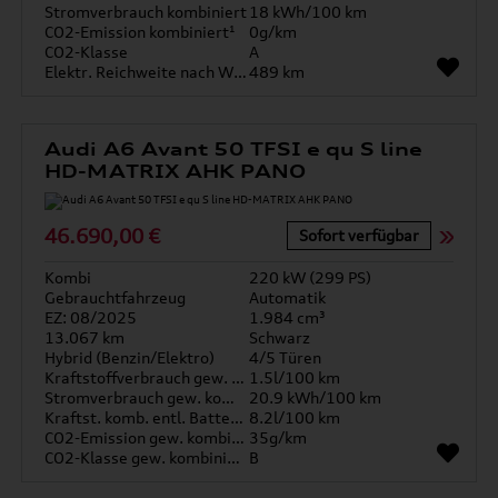
Stromverbrauch kombiniert
18 kWh/100 km
CO2-Emission kombiniert¹
0g/km
CO2-Klasse
A
Elektr. Reichweite nach WLTP*
489 km
Audi A6 Avant 50 TFSI e qu S line
HD-MATRIX AHK PANO
46.690,00 €
Sofort verfügbar
Kombi
220 kW (299 PS)
Gebrauchtfahrzeug
Automatik
EZ: 08/2025
1.984 cm³
13.067 km
Schwarz
Hybrid (Benzin/Elektro)
4/5 Türen
Kraftstoffverbrauch gew. kombiniert
1.5l/100 km
Stromverbrauch gew. kombiniert
20.9 kWh/100 km
Kraftst. komb. entl. Batterie
8.2l/100 km
CO2-Emission gew. kombiniert
35g/km
CO2-Klasse gew. kombiniert
B