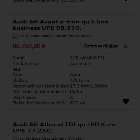
Audi A6 Avant e-tron qu S line
business UPE 98.330,-
80.750,00 €
Sofort verfügbar
Kombi
315 kW (428 PS)
Neufahrzeug
Automatik
neu
0 km
Grau
Elektro
4/5 Türen
Stromverbrauch kombiniert
17.3 kWh/100 km
CO2-Emission kombiniert¹
0g/km
CO2-Klasse
A
Elektr. Reichweite nach WLTP*
620 km
Audi A6 Allroad TDI qu LED Kam
UPE 77.250,-