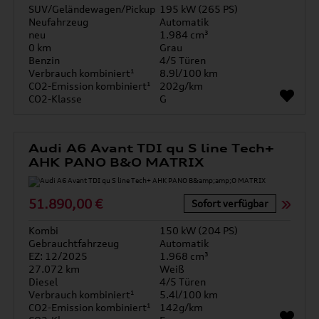
SUV/Geländewagen/Pickup
195 kW (265 PS)
Neufahrzeug
Automatik
neu
1.984 cm³
0 km
Grau
Benzin
4/5 Türen
Verbrauch kombiniert¹
8.9l/100 km
CO2-Emission kombiniert¹
202g/km
CO2-Klasse
G
Audi A6 Avant TDI qu S line Tech+
AHK PANO B&O MATRIX
51.890,00 €
Sofort verfügbar
Kombi
150 kW (204 PS)
Gebrauchtfahrzeug
Automatik
EZ: 12/2025
1.968 cm³
27.072 km
Weiß
Diesel
4/5 Türen
Verbrauch kombiniert¹
5.4l/100 km
CO2-Emission kombiniert¹
142g/km