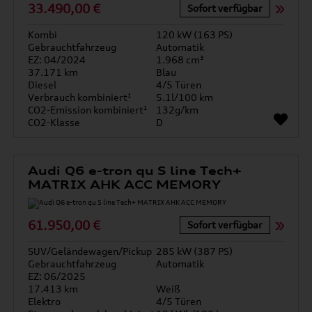
33.490,00 €
Sofort verfügbar
Kombi
120 kW (163 PS)
Gebrauchtfahrzeug
Automatik
EZ: 04/2024
1.968 cm³
37.171 km
Blau
Diesel
4/5 Türen
Verbrauch kombiniert¹
5.1l/100 km
CO2-Emission kombiniert¹
132g/km
CO2-Klasse
D
Audi Q6 e-tron qu S line Tech+
MATRIX AHK ACC MEMORY
61.950,00 €
Sofort verfügbar
SUV/Geländewagen/Pickup
285 kW (387 PS)
Gebrauchtfahrzeug
Automatik
EZ: 06/2025
17.413 km
Weiß
Elektro
4/5 Türen