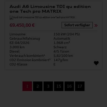
Audi A6 Limousine TDI qu edition
one Tech pro MATRIX
69.450,00 €
Sofort verfügbar
Limousine
150 kW (204 PS)
Gebrauchtfahrzeug
Automatik
EZ: 04/2026
1.968 cm³
3.000 km
Schwarz
Diesel
4/5 Türen
Verbrauch kombiniert¹
5.6l/100 km
CO2-Emission kombiniert¹
147g/km
CO2-Klasse
E
...
1
2
3
15
16
17