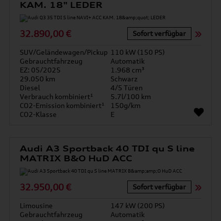
KAM. 18" LEDER
32.890,00 €
Sofort verfügbar
SUV/Geländewagen/Pickup
110 kW (150 PS)
Gebrauchtfahrzeug
Automatik
EZ: 05/2025
1.968 cm³
29.050 km
Schwarz
Diesel
4/5 Türen
Verbrauch kombiniert¹
5.7l/100 km
CO2-Emission kombiniert¹
150g/km
CO2-Klasse
E
Audi A3 Sportback 40 TDI qu S line
MATRIX B&O HuD ACC
32.950,00 €
Sofort verfügbar
Limousine
147 kW (200 PS)
Gebrauchtfahrzeug
Automatik