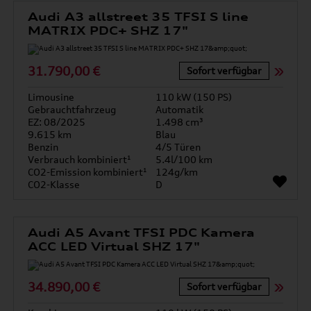
Audi A3 allstreet 35 TFSI S line
MATRIX PDC+ SHZ 17"
31.790,00 €
Sofort verfügbar
Limousine
110 kW (150 PS)
Gebrauchtfahrzeug
Automatik
EZ: 08/2025
1.498 cm³
9.615 km
Blau
Benzin
4/5 Türen
Verbrauch kombiniert¹
5.4l/100 km
CO2-Emission kombiniert¹
124g/km
CO2-Klasse
D
Audi A5 Avant TFSI PDC Kamera
ACC LED Virtual SHZ 17"
34.890,00 €
Sofort verfügbar