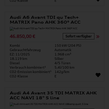
CO2-Klasse
E
Audi A6 Avant TDI qu Tech+
MATRIX Pano AHK 360° ACC
46.850,00 €
Sofort verfügbar
Kombi
150 kW (204 PS)
Gebrauchtfahrzeug
Automatik
EZ: 11/2025
1.968 cm³
18.119 km
Silber
Diesel
4/5 Türen
Verbrauch kombiniert¹
5.4l/100 km
CO2-Emission kombiniert¹
142g/km
CO2-Klasse
E
Audi A4 Avant 35 TDI MATRIX AHK
ACC NAVI 18" S line