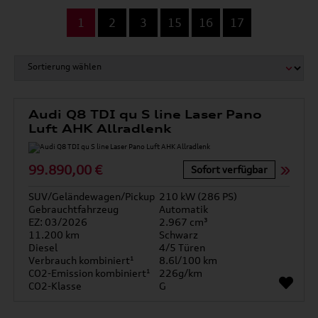
...
1
2
3
15
16
17
Audi Q8 TDI qu S line Laser Pano
Luft AHK Allradlenk
99.890,00 €
Sofort verfügbar
SUV/Geländewagen/Pickup
210 kW (286 PS)
Gebrauchtfahrzeug
Automatik
EZ: 03/2026
2.967 cm³
11.200 km
Schwarz
Diesel
4/5 Türen
Verbrauch kombiniert¹
8.6l/100 km
CO2-Emission kombiniert¹
226g/km
CO2-Klasse
G