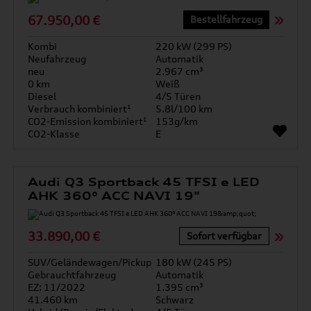
67.950,00 €
Bestellfahrzeug
Kombi
220 kW (299 PS)
Neufahrzeug
Automatik
neu
2.967 cm³
0 km
Weiß
Diesel
4/5 Türen
Verbrauch kombiniert¹
5.8l/100 km
CO2-Emission kombiniert¹
153g/km
CO2-Klasse
E
Audi Q3 Sportback 45 TFSI e LED
AHK 360° ACC NAVI 19"
33.890,00 €
Sofort verfügbar
SUV/Geländewagen/Pickup
180 kW (245 PS)
Gebrauchtfahrzeug
Automatik
EZ: 11/2022
1.395 cm³
41.460 km
Schwarz