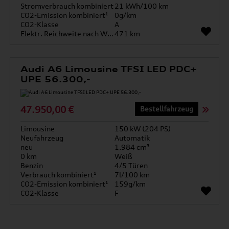
Stromverbrauch kombiniert
21 kWh/100 km
CO2-Emission kombiniert¹
0g/km
CO2-Klasse
A
Elektr. Reichweite nach WLTP*
471 km
Audi A6 Limousine TFSI LED PDC+
UPE 56.300,-
47.950,00 €
Bestellfahrzeug
Limousine
150 kW (204 PS)
Neufahrzeug
Automatik
neu
1.984 cm³
0 km
Weiß
Benzin
4/5 Türen
Verbrauch kombiniert¹
7l/100 km
CO2-Emission kombiniert¹
159g/km
CO2-Klasse
F