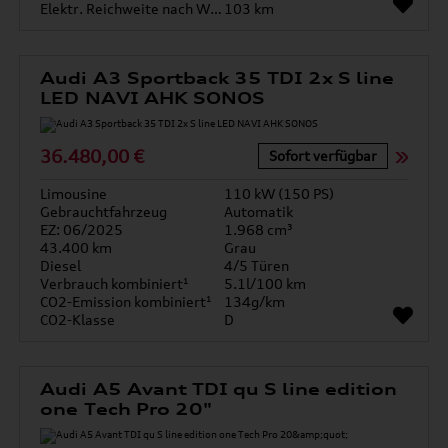
Elektr. Reichweite nach WLTP*
103 km
Audi A3 Sportback 35 TDI 2x S line
LED NAVI AHK SONOS
36.480,00 €
Sofort verfügbar
Limousine
110 kW (150 PS)
Gebrauchtfahrzeug
Automatik
EZ: 06/2025
1.968 cm³
43.400 km
Grau
Diesel
4/5 Türen
Verbrauch kombiniert¹
5.1l/100 km
CO2-Emission kombiniert¹
134g/km
CO2-Klasse
D
Audi A5 Avant TDI qu S line edition
one Tech Pro 20"