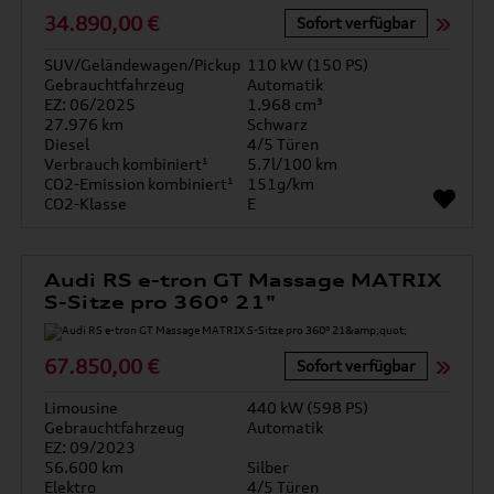
34.890,00 €
Sofort verfügbar
SUV/Geländewagen/Pickup
110 kW (150 PS)
Gebrauchtfahrzeug
Automatik
EZ: 06/2025
1.968 cm³
27.976 km
Schwarz
Diesel
4/5 Türen
Verbrauch kombiniert¹
5.7l/100 km
CO2-Emission kombiniert¹
151g/km
CO2-Klasse
E
Audi RS e-tron GT Massage MATRIX
S-Sitze pro 360° 21"
67.850,00 €
Sofort verfügbar
Limousine
440 kW (598 PS)
Gebrauchtfahrzeug
Automatik
EZ: 09/2023
56.600 km
Silber
Elektro
4/5 Türen