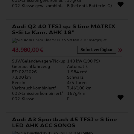
CO2-Emission gew. kombiniert
37g/km
CO2-Klasse gew. kombiniert
B (bei entl. Batterie: G)
Audi Q2 40 TFSI qu S line MATRIX
S-Sitz Kam. AHK 18"
43.980,00 €
Sofort verfügbar
SUV/Geländewagen/Pickup
140 kW (190 PS)
Gebrauchtfahrzeug
Automatik
EZ: 02/2026
1.984 cm³
7.800 km
Schwarz
Benzin
4/5 Türen
Verbrauch kombiniert¹
7.4l/100 km
CO2-Emission kombiniert¹
167g/km
CO2-Klasse
F
Audi A3 Sportback 45 TFSI e S line
LED AHK ACC SONOS