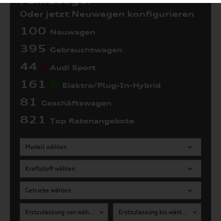
Fahrzeuge:
Oder jetzt Neuwagen konfigurieren
100
Neuwagen
395
Gebrauchtwagen
44
Audi Sport
161
Elektro/Plug-In-Hybrid
81
Geschäftswagen
821
Top Ratenangebote
Modell wählen
Kraftstoff wählen
Getriebe wählen
Erstzulassung von wählen
Erstzulassung bis wählen