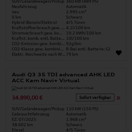
SUV/Geländewagen/Pickup
360 kW (489 PS)
Neufahrzeug
Automatik
neu
2.995 cm³
0 km
Schwarz
Hybrid (Benzin/Elektro)
4/5 Türen
Kraftstoffverbrauch gew. kombiniert
4.1l/100 km
Stromverbrauch gew. kombiniert
19.2 kWh/100 km
Kraftst. komb. entl. Batterie
10l/100 km
CO2-Emission gew. kombiniert
92g/km
CO2-Klasse gew. kombiniert
B (bei entl. Batterie: G)
Elektr. Reichweite nach WLTP*
79 km
Audi Q3 35 TDI advanced AHK LED
ACC Kam Navi+ Virtual
34.890,00 €
Sofort verfügbar
SUV/Geländewagen/Pickup
110 kW (150 PS)
Gebrauchtfahrzeug
Automatik
EZ: 07/2025
1.968 cm³
38.602 km
Schwarz
Diesel
4/5 Türen