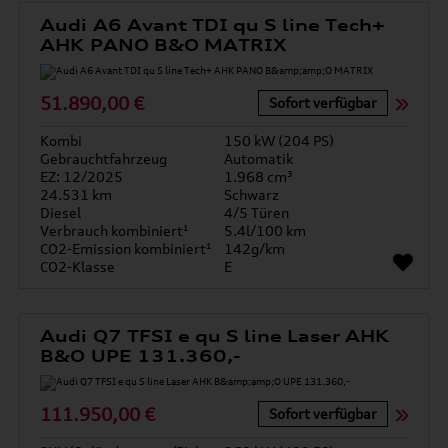
Audi A6 Avant TDI qu S line Tech+
AHK PANO B&O MATRIX
51.890,00 €
Sofort verfügbar
Kombi
150 kW (204 PS)
Gebrauchtfahrzeug
Automatik
EZ: 12/2025
1.968 cm³
24.531 km
Schwarz
Diesel
4/5 Türen
Verbrauch kombiniert¹
5.4l/100 km
CO2-Emission kombiniert¹
142g/km
CO2-Klasse
E
Audi Q7 TFSI e qu S line Laser AHK
B&O UPE 131.360,-
111.950,00 €
Sofort verfügbar