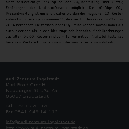
nicht berücksichtigt. **Aufgrund der CO₂-Bepreisung sind künftig
Erhöhungen der Kraftstoffkosten möglich. Die künftige CO₂-
Preisentwicklung ist unsicher, daher werden die möglichen CO₂-Kosten
anhand von drei angenommenen CO₂-Preisen für den Zeitraum 2025 bis
2034 berechnet. Die tatsächlichen CO₂-Preise können sowohl höher als
auch niedriger als in den hier zugrundeliegenden Modellrechnungen
ausfallen. Die CO₂-Kosten sind beim Tanken mit den Kraftstoffkosten zu
bezahlen. Weitere Informationen unter www.alternativ-mobil.info
Audi Zentrum Ingolstadt
Karl Brod GmbH
Neuburger Straße 75
85057 Ingolstadt
Tel.
0841 / 49 14-0
Fax
0841 / 49 14-112
info@audi-zentrum-ingolstadt.de
http://www.audi-zentrum-ingolstadt.de