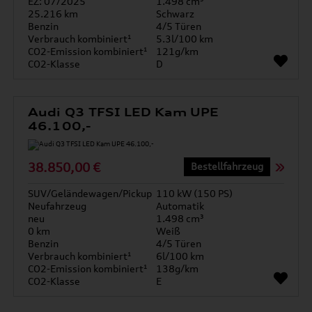
EZ: 07/2025
1.498 cm³
25.216 km
Schwarz
Benzin
4/5 Türen
Verbrauch kombiniert¹
5.3l/100 km
CO2-Emission kombiniert¹
121g/km
CO2-Klasse
D
Audi Q3 TFSI LED Kam UPE
46.100,-
38.850,00 €
Bestellfahrzeug
SUV/Geländewagen/Pickup
110 kW (150 PS)
Neufahrzeug
Automatik
neu
1.498 cm³
0 km
Weiß
Benzin
4/5 Türen
Verbrauch kombiniert¹
6l/100 km
CO2-Emission kombiniert¹
138g/km
CO2-Klasse
E