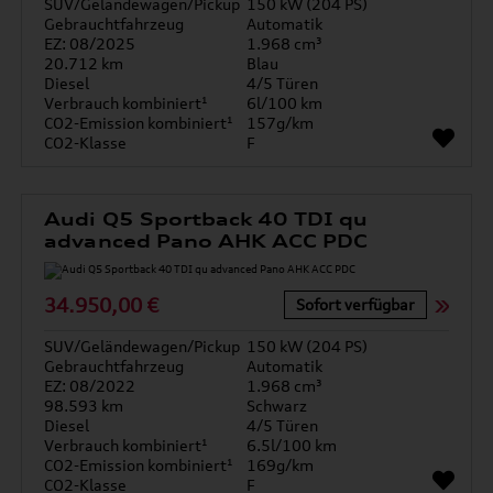
SUV/Geländewagen/Pickup
150 kW (204 PS)
Gebrauchtfahrzeug
Automatik
EZ: 08/2025
1.968 cm³
20.712 km
Blau
Diesel
4/5 Türen
Verbrauch kombiniert¹
6l/100 km
CO2-Emission kombiniert¹
157g/km
CO2-Klasse
F
Audi Q5 Sportback 40 TDI qu
advanced Pano AHK ACC PDC
34.950,00 €
Sofort verfügbar
SUV/Geländewagen/Pickup
150 kW (204 PS)
Gebrauchtfahrzeug
Automatik
EZ: 08/2022
1.968 cm³
98.593 km
Schwarz
Diesel
4/5 Türen
Verbrauch kombiniert¹
6.5l/100 km
CO2-Emission kombiniert¹
169g/km
CO2-Klasse
F