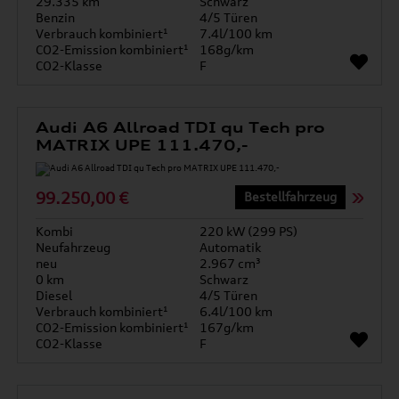
29.335 km
Schwarz
Benzin
4/5 Türen
Verbrauch kombiniert¹
7.4l/100 km
CO2-Emission kombiniert¹
168g/km
CO2-Klasse
F
Audi A6 Allroad TDI qu Tech pro
MATRIX UPE 111.470,-
99.250,00 €
Bestellfahrzeug
Kombi
220 kW (299 PS)
Neufahrzeug
Automatik
neu
2.967 cm³
0 km
Schwarz
Diesel
4/5 Türen
Verbrauch kombiniert¹
6.4l/100 km
CO2-Emission kombiniert¹
167g/km
CO2-Klasse
F