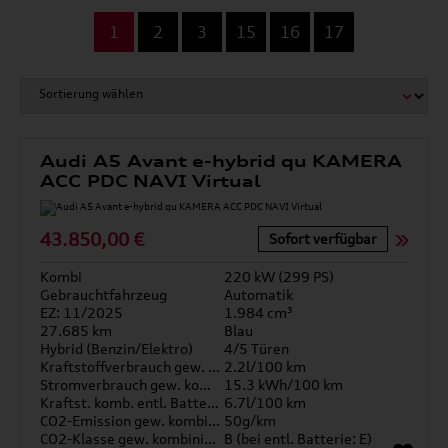
...
1
2
3
15
16
17
Audi A5 Avant e-hybrid qu KAMERA
ACC PDC NAVI Virtual
43.850,00 €
Sofort verfügbar
Kombi
220 kW (299 PS)
Gebrauchtfahrzeug
Automatik
EZ: 11/2025
1.984 cm³
27.685 km
Blau
Hybrid (Benzin/Elektro)
4/5 Türen
Kraftstoffverbrauch gew. kombiniert
2.2l/100 km
Stromverbrauch gew. kombiniert
15.3 kWh/100 km
Kraftst. komb. entl. Batterie
6.7l/100 km
CO2-Emission gew. kombiniert
50g/km
CO2-Klasse gew. kombiniert
B (bei entl. Batterie: E)