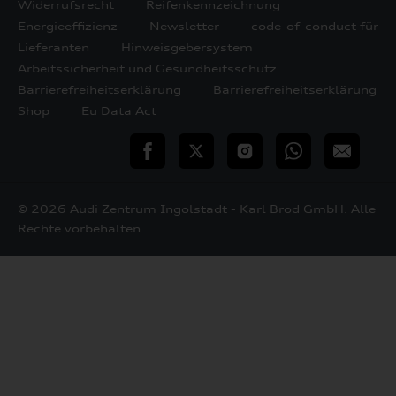
Widerrufsrecht
Reifenkennzeichnung
Energieeffizienz
Newsletter
code-of-conduct für
Lieferanten
Hinweisgebersystem
Arbeitssicherheit und Gesundheitsschutz
Barrierefreiheitserklärung
Barrierefreiheitserklärung
Shop
Eu Data Act
teilen
Twitter
Instagram
WhatsApp
E-
Mail
© 2026 Audi Zentrum Ingolstadt - Karl Brod GmbH. Alle
Rechte vorbehalten