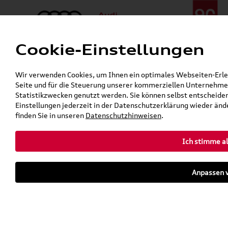
Cookie-Einstellungen
Menü
Telefon:
+49 (0)841 / 49 140
Wir verwenden Cookies, um Ihnen ein optimales Webseiten-Erlebn
24h-Pannenhilfe:
+49 (0)171 / 870 72 87
Seite und für die Steuerung unserer kommerziellen Unternehmen
Öffnet in 1 Stunden, 53 Minuten
Statistikzwecken genutzt werden. Sie können selbst entscheiden
Verkauf:
Mo. - Fr. 08:00 - 19:00 Uhr Sa. 09:00 - 13:00 Uhr
Einstellungen jederzeit in der Datenschutzerklärung wieder ände
Service:
Mo. - Fr. 06:00 - 20:00 Uhr Sa. 08:00 - 13:00 Uhr
finden Sie in unseren
Datenschutzhinweisen
.
Ich stimme al
Zurück zur Startseite
Parkhaus
Anpassen v
Sofort verfügbare