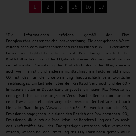
...
1
2
3
15
16
17
*Die Informationen erfolgen gemäß der Pkw-
Energieverbrauchskennzeichnungsverordnung. Die angegebenen Werte
wurden nach dem vorgeschriebenen Messverfahren WLTP (Worldwide
harmonised Light-duty vehicles Test Procedures) ermittelt. Der
Kraftstoffverbrauch und der CO₂-Ausstoß eines Pkw sind nicht nur von
der effizienten Ausnutzung des Kraftstoffs durch den Pkw, sondern
auch vom Fahrstil und anderen nichttechnischen Faktoren abhängig.
CO₂ ist das für die Erderwärmung hauptsächlich verantwortliche
Treibhausgas. Ein Leitfaden über den Kraftstoffverbrauch und die CO₂-
Emissionen aller in Deutschland angebotenen neuen Pkw-Modelle ist
unentgeltlich einsehbar an jedem Verkaufsort in Deutschland, an dem
neue Pkw ausgestellt oder angeboten werden. Der Leitfaden ist auch
hier abrufbar: https://www.dat.de/co2/. Es werden nur die CO₂-
Emissionen angegeben, die durch den Betrieb des Pkw entstehen. CO₂-
Emissionen, die durch die Produktion und Bereitstellung des Pkw sowie
des Kraftstoffes bzw. der Energieträger entstehen oder vermieden
werden, werden bei der Ermittlung der CO₂-Emissionen gemäß WLTP