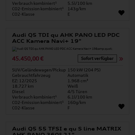
Verbrauch kombiniert¹
5.5l/100 km
CO2-Emission kombiniert¹
143g/km
CO2-Klasse
E
Audi Q5 TDI qu AHK PANO LED PDC
ACC Kamera Navi+ 19"
45.450,00 €
Sofort verfügbar
SUV/Geländewagen/Pickup
150 kW (204 PS)
Gebrauchtfahrzeug
Automatik
EZ: 12/2025
1.968 cm³
18.727 km
Weiß
Diesel
4/5 Türen
Verbrauch kombiniert¹
6.1l/100 km
CO2-Emission kombiniert¹
160g/km
CO2-Klasse
F
Audi Q5 55 TFSI e qu S line MATRIX
AHK PANO 360° 21"