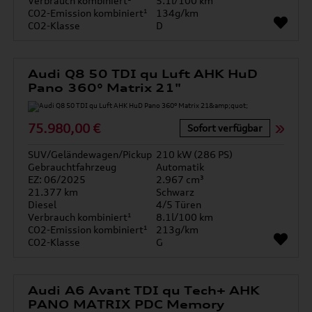
Verbrauch kombiniert¹
5.1l/100 km
CO2-Emission kombiniert¹
134g/km
CO2-Klasse
D
Audi Q8 50 TDI qu Luft AHK HuD
Pano 360° Matrix 21"
75.980,00 €
Sofort verfügbar
SUV/Geländewagen/Pickup
210 kW (286 PS)
Gebrauchtfahrzeug
Automatik
EZ: 06/2025
2.967 cm³
21.377 km
Schwarz
Diesel
4/5 Türen
Verbrauch kombiniert¹
8.1l/100 km
CO2-Emission kombiniert¹
213g/km
CO2-Klasse
G
Audi A6 Avant TDI qu Tech+ AHK
PANO MATRIX PDC Memory