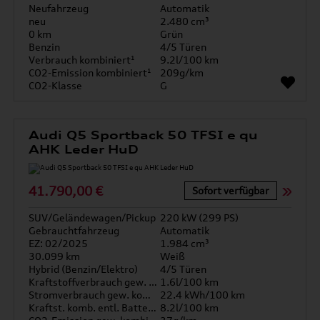
Neufahrzeug
Automatik
neu
2.480 cm³
0 km
Grün
Benzin
4/5 Türen
Verbrauch kombiniert¹
9.2l/100 km
CO2-Emission kombiniert¹
209g/km
CO2-Klasse
G
Audi Q5 Sportback 50 TFSI e qu
AHK Leder HuD
41.790,00 €
Sofort verfügbar
SUV/Geländewagen/Pickup
220 kW (299 PS)
Gebrauchtfahrzeug
Automatik
EZ: 02/2025
1.984 cm³
30.099 km
Weiß
Hybrid (Benzin/Elektro)
4/5 Türen
Kraftstoffverbrauch gew. kombiniert
1.6l/100 km
Stromverbrauch gew. kombiniert
22.4 kWh/100 km
Kraftst. komb. entl. Batterie
8.2l/100 km