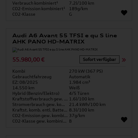
Verbrauch kombiniert¹
7.2l/100 km
CO2-Emission kombiniert¹
189g/km
CO2-Klasse
G
Audi A6 Avant 55 TFSI e qu S line
AHK PANO HD-MATRIX
55.980,00 €
Sofort verfügbar
Kombi
270 kW (367 PS)
Gebrauchtfahrzeug
Automatik
EZ: 08/2025
1.984 cm³
14.550 km
Weiß
Hybrid (Benzin/Elektro)
4/5 Türen
Kraftstoffverbrauch gew. kombiniert
1.6l/100 km
Stromverbrauch gew. kombiniert
21.4 kWh/100 km
Kraftst. komb. entl. Batterie
8.3l/100 km
CO2-Emission gew. kombiniert
37g/km
CO2-Klasse gew. kombiniert
B