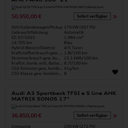
50.950,00 €
Sofort verfügbar
SUV/Geländewagen/Pickup
270 kW (367 PS)
Gebrauchtfahrzeug
Automatik
EZ: 07/2025
1.984 cm³
14.705 km
Blau
Hybrid (Benzin/Elektro)
4/5 Türen
Kraftstoffverbrauch gew. kombiniert
1.8l/100 km
Stromverbrauch gew. kombiniert
23.1 kWh/100 km
Kraftst. komb. entl. Batterie
8.7l/100 km
CO2-Emission gew. kombiniert
41g/km
CO2-Klasse gew. kombiniert
B
Audi A3 Sportback TFSI e S line AHK
MATRIX SONOS 17"
36.850,00 €
Sofort verfügbar
Limousine
200 kW (272 PS)