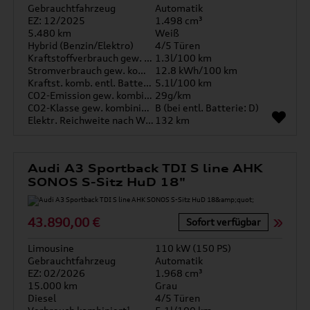
Gebrauchtfahrzeug
Automatik
EZ: 12/2025
1.498 cm³
5.480 km
Weiß
Hybrid (Benzin/Elektro)
4/5 Türen
Kraftstoffverbrauch gew. kombiniert
1.3l/100 km
Stromverbrauch gew. kombiniert
12.8 kWh/100 km
Kraftst. komb. entl. Batterie
5.1l/100 km
CO2-Emission gew. kombiniert
29g/km
CO2-Klasse gew. kombiniert
B (bei entl. Batterie: D)
Elektr. Reichweite nach WLTP*
132 km
Audi A3 Sportback TDI S line AHK
SONOS S-Sitz HuD 18"
43.890,00 €
Sofort verfügbar
Limousine
110 kW (150 PS)
Gebrauchtfahrzeug
Automatik
EZ: 02/2026
1.968 cm³
15.000 km
Grau
Diesel
4/5 Türen