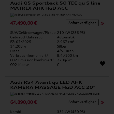
Audi Q5 Sportback 50 TDI qu S line
MATRIX AHK HuD ACC
47.490,00 €
Sofort verfügbar
SUV/Geländewagen/Pickup
210 kW (286 PS)
Gebrauchtfahrzeug
Automatik
EZ: 07/2025
2.967 cm³
34.208 km
Silber
Diesel
4/5 Türen
Verbrauch kombiniert¹
8.4l/100 km
CO2-Emission kombiniert¹
220g/km
CO2-Klasse
G
Audi RS4 Avant qu LED AHK
KAMERA MASSAGE HuD ACC 20"
64.890,00 €
Sofort verfügbar
Kombi
331 kW (450 PS)