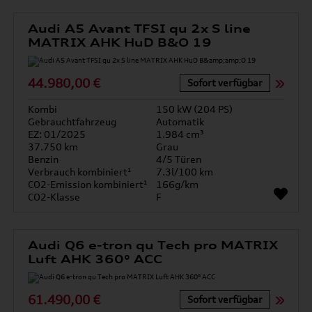
Audi A5 Avant TFSI qu 2x S line
MATRIX AHK HuD B&O 19
44.980,00 €
Sofort verfügbar
Kombi
150 kW (204 PS)
Gebrauchtfahrzeug
Automatik
EZ: 01/2025
1.984 cm³
37.750 km
Grau
Benzin
4/5 Türen
Verbrauch kombiniert¹
7.3l/100 km
CO2-Emission kombiniert¹
166g/km
CO2-Klasse
F
Audi Q6 e-tron qu Tech pro MATRIX
Luft AHK 360° ACC
61.490,00 €
Sofort verfügbar