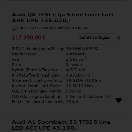
Audi Q8 TFSI e qu S line Laser Luft
AHK UPE 135.620,-
117.950,00 €
Sofort verfügbar
SUV/Geländewagen/Pickup
360 kW (489 PS)
Neufahrzeug
Automatik
neu
2.995 cm³
0 km
Schwarz
Hybrid (Benzin/Elektro)
4/5 Türen
Kraftstoffverbrauch gew. kombiniert
4.4l/100 km
Stromverbrauch gew. kombiniert
19.6 kWh/100 km
Kraftst. komb. entl. Batterie
10.3l/100 km
CO2-Emission gew. kombiniert
99g/km
CO2-Klasse gew. kombiniert
C (bei entl. Batterie: G)
Elektr. Reichweite nach WLTP*
75 km
Audi A1 Sportback 35 TFSI S line
LED ACC UPE 43.190,-