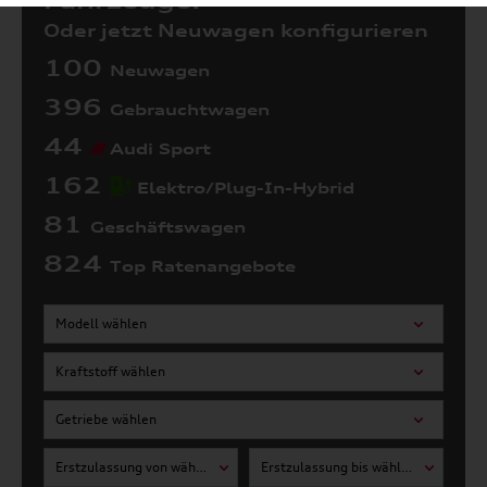
Fahrzeuge:
Oder jetzt Neuwagen konfigurieren
100
Neuwagen
396
Gebrauchtwagen
44
Audi Sport
162
Elektro/Plug-In-Hybrid
81
Geschäftswagen
824
Top Ratenangebote
Modell wählen
Kraftstoff wählen
Getriebe wählen
Erstzulassung von wählen
Erstzulassung bis wählen