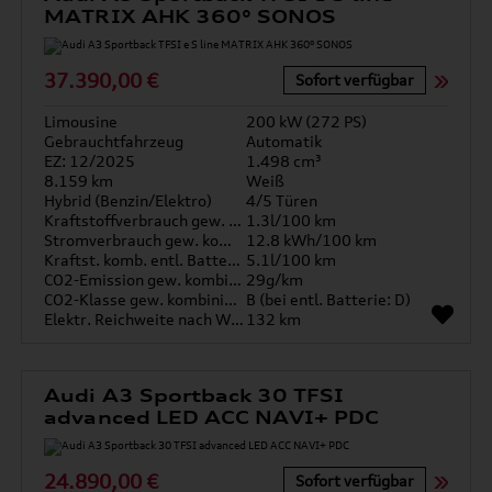
MATRIX AHK 360° SONOS
37.390,00 €
Sofort verfügbar
Limousine
200 kW (272 PS)
Gebrauchtfahrzeug
Automatik
EZ: 12/2025
1.498 cm³
8.159 km
Weiß
Hybrid (Benzin/Elektro)
4/5 Türen
Kraftstoffverbrauch gew. kombiniert
1.3l/100 km
Stromverbrauch gew. kombiniert
12.8 kWh/100 km
Kraftst. komb. entl. Batterie
5.1l/100 km
CO2-Emission gew. kombiniert
29g/km
CO2-Klasse gew. kombiniert
B (bei entl. Batterie: D)
Elektr. Reichweite nach WLTP*
132 km
Audi A3 Sportback 30 TFSI
advanced LED ACC NAVI+ PDC
24.890,00 €
Sofort verfügbar