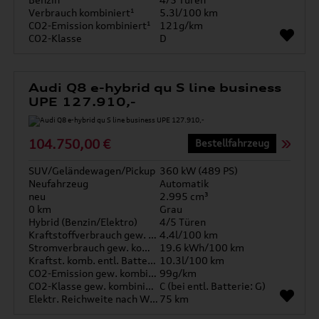
Verbrauch kombiniert¹
5.3l/100 km
CO2-Emission kombiniert¹
121g/km
CO2-Klasse
D
Audi Q8 e-hybrid qu S line business
UPE 127.910,-
104.750,00 €
Bestellfahrzeug
SUV/Geländewagen/Pickup
360 kW (489 PS)
Neufahrzeug
Automatik
neu
2.995 cm³
0 km
Grau
Hybrid (Benzin/Elektro)
4/5 Türen
Kraftstoffverbrauch gew. kombiniert
4.4l/100 km
Stromverbrauch gew. kombiniert
19.6 kWh/100 km
Kraftst. komb. entl. Batterie
10.3l/100 km
CO2-Emission gew. kombiniert
99g/km
CO2-Klasse gew. kombiniert
C (bei entl. Batterie: G)
Elektr. Reichweite nach WLTP*
75 km