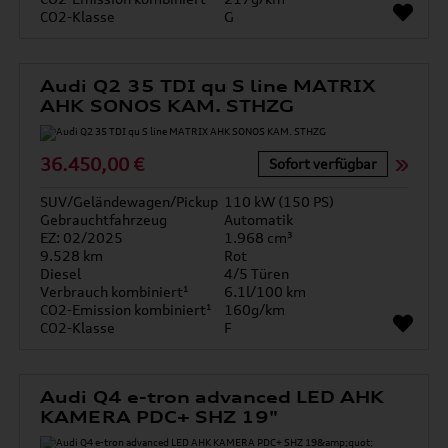
CO2-Klasse
G
Audi Q2 35 TDI qu S line MATRIX
AHK SONOS KAM. STHZG
36.450,00 €
Sofort verfügbar
SUV/Geländewagen/Pickup
110 kW (150 PS)
Gebrauchtfahrzeug
Automatik
EZ: 02/2025
1.968 cm³
9.528 km
Rot
Diesel
4/5 Türen
Verbrauch kombiniert¹
6.1l/100 km
CO2-Emission kombiniert¹
160g/km
CO2-Klasse
F
Audi Q4 e-tron advanced LED AHK
KAMERA PDC+ SHZ 19"