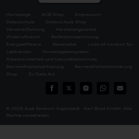
Homepage
AGB Shop
Impressum
Datenschutz
Datenschutz Shop
Versand/Zahlung
Herstellergarantie
Widerrufsrecht
Reifenkennzeichnung
Energieeffizienz
Newsletter
code-of-conduct für
Lieferanten
Hinweisgebersystem
Arbeitssicherheit und Gesundheitsschutz
Barrierefreiheitserklärung
Barrierefreiheitserklärung
Shop
Eu Data Act
teilen
Twitter
Instagram
WhatsApp
E-
Mail
© 2026 Audi Zentrum Ingolstadt - Karl Brod GmbH. Alle
Rechte vorbehalten