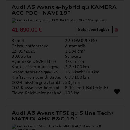
Audi A5 Avant e-hybrid qu KAMERA
ACC PDC+ NAVI 19"
41.890,00 €
Sofort verfügbar
Kombi
220 kW (299 PS)
Gebrauchtfahrzeug
Automatik
EZ: 09/2025
1.984 cm³
30.056 km
Schwarz
Hybrid (Benzin/Elektro)
4/5 Türen
Kraftstoffverbrauch gew. kombiniert
2.2l/100 km
Stromverbrauch gew. kombiniert
15.3 kWh/100 km
Kraftst. komb. entl. Batterie
6.7l/100 km
CO2-Emission gew. kombiniert
50g/km
CO2-Klasse gew. kombiniert
B (bei entl. Batterie: E)
Elektr. Reichweite nach WLTP*
103 km
Audi A6 Avant TFSI qu S line Tech+
MATRIX AHK B&O 19"