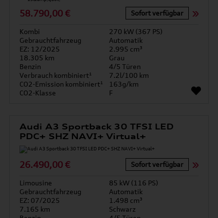
58.790,00 €
Sofort verfügbar
Kombi
270 kW (367 PS)
Gebrauchtfahrzeug
Automatik
EZ: 12/2025
2.995 cm³
18.305 km
Grau
Benzin
4/5 Türen
Verbrauch kombiniert¹
7.2l/100 km
CO2-Emission kombiniert¹
163g/km
CO2-Klasse
F
Audi A3 Sportback 30 TFSI LED
PDC+ SHZ NAVI+ Virtual+
26.490,00 €
Sofort verfügbar
Limousine
85 kW (116 PS)
Gebrauchtfahrzeug
Automatik
EZ: 07/2025
1.498 cm³
7.165 km
Schwarz
Benzin
4/5 Türen