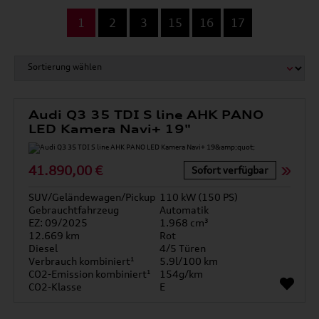
...
1
2
3
15
16
17
Audi Q3 35 TDI S line AHK PANO
LED Kamera Navi+ 19"
41.890,00 €
Sofort verfügbar
SUV/Geländewagen/Pickup
110 kW (150 PS)
Gebrauchtfahrzeug
Automatik
EZ: 09/2025
1.968 cm³
12.669 km
Rot
Diesel
4/5 Türen
Verbrauch kombiniert¹
5.9l/100 km
CO2-Emission kombiniert¹
154g/km
CO2-Klasse
E