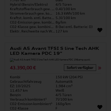
Hybrid (Benzin/Elektro)
4/5 Türen
Kraftstoffverbrauch gew. kombiniert
0.4l/100 km
Stromverbrauch gew. kombiniert
16.3 kWh/100 km
Kraftst. komb. entl. Batterie
5.3l/100 km
CO2-Emission gew. kombiniert
8g/km
CO2-Klasse gew. kombiniert
B (bei entl. Batterie: D)
Elektr. Reichweite nach WLTP*
127 km
Audi A5 Avant TFSI S line Tech AHK
LED Kamera PDC 19"
43.390,00 €
Sofort verfügbar
Kombi
150 kW (204 PS)
Gebrauchtfahrzeug
Automatik
EZ: 10/2025
1.984 cm³
11.457 km
Weiß
Benzin
4/5 Türen
Verbrauch kombiniert¹
7l/100 km
CO2-Emission kombiniert¹
160g/km
CO2-Klasse
F