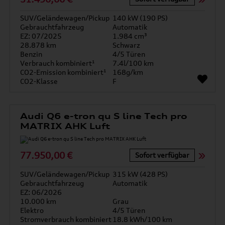
SUV/Geländewagen/Pickup
140 kW (190 PS)
Gebrauchtfahrzeug
Automatik
EZ: 07/2025
1.984 cm³
28.878 km
Schwarz
Benzin
4/5 Türen
Verbrauch kombiniert¹
7.4l/100 km
CO2-Emission kombiniert¹
168g/km
CO2-Klasse
F
Audi Q6 e-tron qu S line Tech pro
MATRIX AHK Luft
77.950,00 €
Sofort verfügbar
SUV/Geländewagen/Pickup
315 kW (428 PS)
Gebrauchtfahrzeug
Automatik
EZ: 06/2026
10.000 km
Grau
Elektro
4/5 Türen
Stromverbrauch kombiniert
18.8 kWh/100 km