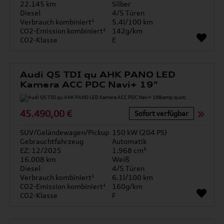
22.145 km
Silber
Diesel
4/5 Türen
Verbrauch kombiniert¹
5.4l/100 km
CO2-Emission kombiniert¹
142g/km
CO2-Klasse
E
Audi Q5 TDI qu AHK PANO LED
Kamera ACC PDC Navi+ 19"
45.490,00 €
Sofort verfügbar
SUV/Geländewagen/Pickup
150 kW (204 PS)
Gebrauchtfahrzeug
Automatik
EZ: 12/2025
1.968 cm³
16.008 km
Weiß
Diesel
4/5 Türen
Verbrauch kombiniert¹
6.1l/100 km
CO2-Emission kombiniert¹
160g/km
CO2-Klasse
F