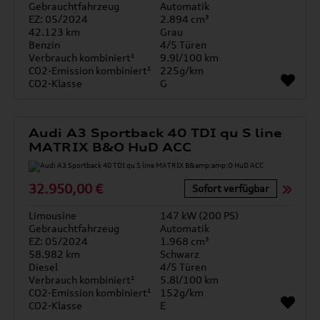
Gebrauchtfahrzeug
Automatik
EZ: 05/2024
2.894 cm³
42.123 km
Grau
Benzin
4/5 Türen
Verbrauch kombiniert¹
9.9l/100 km
CO2-Emission kombiniert¹
225g/km
CO2-Klasse
G
Audi A3 Sportback 40 TDI qu S line
MATRIX B&O HuD ACC
32.950,00 €
Sofort verfügbar
Limousine
147 kW (200 PS)
Gebrauchtfahrzeug
Automatik
EZ: 05/2024
1.968 cm³
58.982 km
Schwarz
Diesel
4/5 Türen
Verbrauch kombiniert¹
5.8l/100 km
CO2-Emission kombiniert¹
152g/km
CO2-Klasse
E