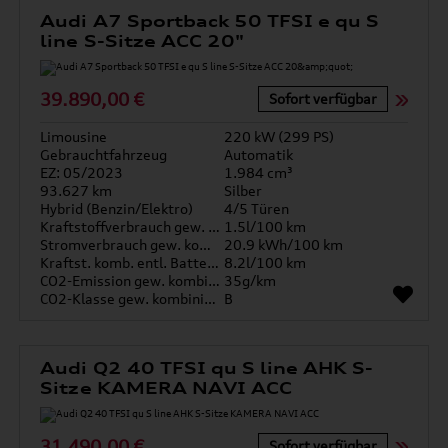
Audi A7 Sportback 50 TFSI e qu S
line S-Sitze ACC 20"
39.890,00 €
Sofort verfügbar
Limousine
220 kW (299 PS)
Gebrauchtfahrzeug
Automatik
EZ: 05/2023
1.984 cm³
93.627 km
Silber
Hybrid (Benzin/Elektro)
4/5 Türen
Kraftstoffverbrauch gew. kombiniert
1.5l/100 km
Stromverbrauch gew. kombiniert
20.9 kWh/100 km
Kraftst. komb. entl. Batterie
8.2l/100 km
CO2-Emission gew. kombiniert
35g/km
CO2-Klasse gew. kombiniert
B
Audi Q2 40 TFSI qu S line AHK S-
Sitze KAMERA NAVI ACC
31.490,00 €
Sofort verfügbar