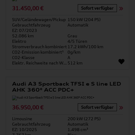
31.450,00 €
Sofort verfügbar
SUV/Geländewagen/Pickup
150 kW (204 PS)
Gebrauchtfahrzeug
Automatik
EZ: 07/2023
52.086 km
Grau
Elektro
4/5 Türen
Stromverbrauch kombiniert
17.2 kWh/100 km
CO2-Emission kombiniert¹
0g/km
CO2-Klasse
A
Elektr. Reichweite nach WLTP*
512 km
Audi A3 Sportback TFSI e S line LED
AHK 360° ACC PDC+
36.950,00 €
Sofort verfügbar
Limousine
200 kW (272 PS)
Gebrauchtfahrzeug
Automatik
EZ: 10/2025
1.498 cm³
7.767 km
Blau