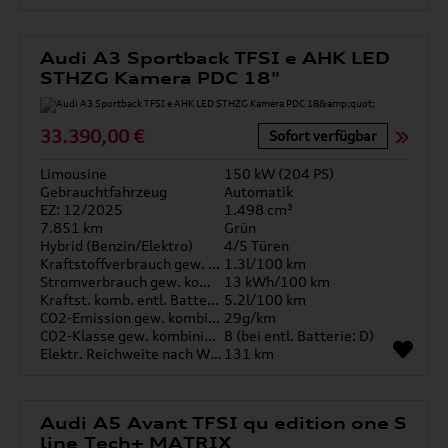
Audi A3 Sportback TFSI e AHK LED
STHZG Kamera PDC 18"
33.390,00 €
Sofort verfügbar
Limousine
150 kW (204 PS)
Gebrauchtfahrzeug
Automatik
EZ: 12/2025
1.498 cm³
7.851 km
Grün
Hybrid (Benzin/Elektro)
4/5 Türen
Kraftstoffverbrauch gew. kombiniert
1.3l/100 km
Stromverbrauch gew. kombiniert
13 kWh/100 km
Kraftst. komb. entl. Batterie
5.2l/100 km
CO2-Emission gew. kombiniert
29g/km
CO2-Klasse gew. kombiniert
B (bei entl. Batterie: D)
Elektr. Reichweite nach WLTP*
131 km
Audi A5 Avant TFSI qu edition one S
line Tech+ MATRIX