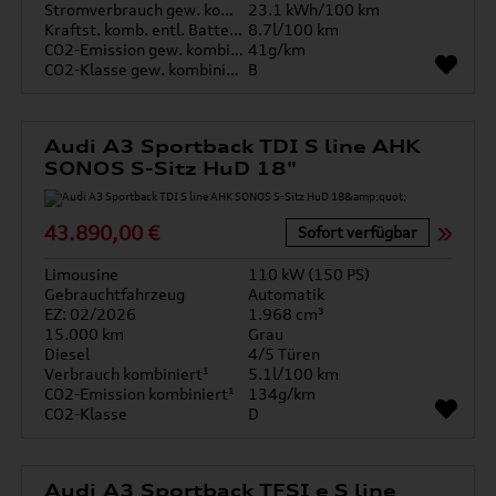
Stromverbrauch gew. kombiniert
23.1 kWh/100 km
Kraftst. komb. entl. Batterie
8.7l/100 km
CO2-Emission gew. kombiniert
41g/km
CO2-Klasse gew. kombiniert
B
Audi A3 Sportback TDI S line AHK
SONOS S-Sitz HuD 18"
43.890,00 €
Sofort verfügbar
Limousine
110 kW (150 PS)
Gebrauchtfahrzeug
Automatik
EZ: 02/2026
1.968 cm³
15.000 km
Grau
Diesel
4/5 Türen
Verbrauch kombiniert¹
5.1l/100 km
CO2-Emission kombiniert¹
134g/km
CO2-Klasse
D
Audi A3 Sportback TFSI e S line