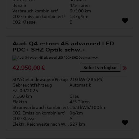
Benzin
4/5 Türen
Verbrauch kombiniert¹
6l/100 km
CO2-Emission kombiniert¹
137g/km
CO2-Klasse
E
Audi Q4 e-tron 45 advanced LED
PDC+ SHZ Optik-schw.+
42.950,00 €
Sofort verfügbar
SUV/Geländewagen/Pickup
210 kW (286 PS)
Gebrauchtfahrzeug
Automatik
EZ: 09/2025
7.160 km
Grau
Elektro
4/5 Türen
Stromverbrauch kombiniert
16.8 kWh/100 km
CO2-Emission kombiniert¹
0g/km
CO2-Klasse
A
Elektr. Reichweite nach WLTP*
527 km