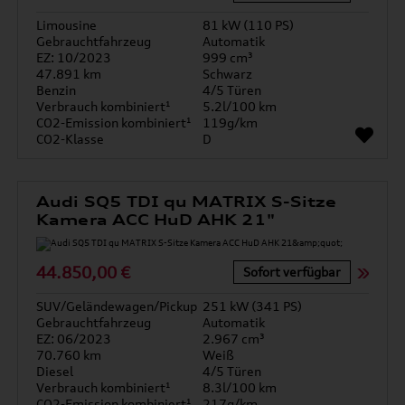
Limousine
81 kW (110 PS)
Gebrauchtfahrzeug
Automatik
EZ: 10/2023
999 cm³
47.891 km
Schwarz
Benzin
4/5 Türen
Verbrauch kombiniert¹
5.2l/100 km
CO2-Emission kombiniert¹
119g/km
CO2-Klasse
D
Audi SQ5 TDI qu MATRIX S-Sitze
Kamera ACC HuD AHK 21"
44.850,00 €
Sofort verfügbar
SUV/Geländewagen/Pickup
251 kW (341 PS)
Gebrauchtfahrzeug
Automatik
EZ: 06/2023
2.967 cm³
70.760 km
Weiß
Diesel
4/5 Türen
Verbrauch kombiniert¹
8.3l/100 km
CO2-Emission kombiniert¹
217g/km