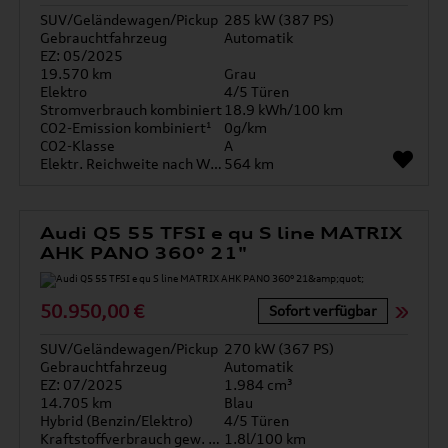
SUV/Geländewagen/Pickup
285 kW (387 PS)
Gebrauchtfahrzeug
Automatik
EZ: 05/2025
19.570 km
Grau
Elektro
4/5 Türen
Stromverbrauch kombiniert
18.9 kWh/100 km
CO2-Emission kombiniert¹
0g/km
CO2-Klasse
A
Elektr. Reichweite nach WLTP*
564 km
Audi Q5 55 TFSI e qu S line MATRIX
AHK PANO 360° 21"
50.950,00 €
Sofort verfügbar
SUV/Geländewagen/Pickup
270 kW (367 PS)
Gebrauchtfahrzeug
Automatik
EZ: 07/2025
1.984 cm³
14.705 km
Blau
Hybrid (Benzin/Elektro)
4/5 Türen
Kraftstoffverbrauch gew. kombiniert
1.8l/100 km