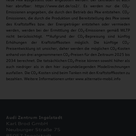
hier abrufbar: https://www.dat.de/co2/. Es werden nur die CO₂-
Emissionen angegeben, die durch den Betrieb des Pkw entstehen. CO₂-
Emissionen, die durch die Produktion und Bereitstellung des Pkw sowie
des Kraftstoffes bzw. der Energieträger entstehen oder vermieden
werden, werden bei der Ermittlung der CO₂-Emissionen gemäß WLTP
nicht berücksichtigt. **Aufgrund der CO₂-Bepreisung sind künftig
Erhöhungen der Kraftstoffkosten möglich. Die künftige CO₂-
Preisentwicklung ist unsicher, daher werden die möglichen CO₂-Kosten
anhand von drei angenommenen CO₂-Preisen für den Zeitraum 2025 bis
2034 berechnet. Die tatsächlichen CO₂-Preise können sowohl höher als
auch niedriger als in den hier zugrundeliegenden Modellrechnungen
ausfallen. Die CO₂-Kosten sind beim Tanken mit den Kraftstoffkosten zu
bezahlen. Weitere Informationen unter www.alternativ-mobil.info
Audi Zentrum Ingolstadt
Karl Brod GmbH
Neuburger Straße 75
85057 Ingolstadt