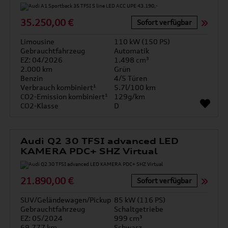
35.250,00 €
Sofort verfügbar
Limousine
110 kW (150 PS)
Gebrauchtfahrzeug
Automatik
EZ: 04/2026
1.498 cm³
2.000 km
Grün
Benzin
4/5 Türen
Verbrauch kombiniert¹
5.7l/100 km
CO2-Emission kombiniert¹
129g/km
CO2-Klasse
D
Audi Q2 30 TFSI advanced LED
KAMERA PDC+ SHZ Virtual
21.890,00 €
Sofort verfügbar
SUV/Geländewagen/Pickup
85 kW (116 PS)
Gebrauchtfahrzeug
Schaltgetriebe
EZ: 05/2024
999 cm³
69.777 km
Schwarz