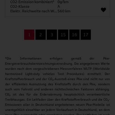
CO2-Emission kombiniert¹
0g/km
CO2-Klasse
A
Elektr. Reichweite nach WLTP*
560 km
...
1
2
3
15
16
17
*Die Informationen erfolgen gemäß der Pkw-
Energieverbrauchskennzeichnungsverordnung. Die angegebenen Werte
wurden nach dem vorgeschriebenen Messverfahren WLTP (Worldwide
harmonised Light-duty vehicles Test Procedures) ermittelt. Der
Kraftstoffverbrauch und der CO₂-Ausstoß eines Pkw sind nicht nur von
der effizienten Ausnutzung des Kraftstoffs durch den Pkw, sondern
auch vom Fahrstil und anderen nichttechnischen Faktoren abhängig.
CO₂ ist das für die Erderwärmung hauptsächlich verantwortliche
Treibhausgas. Ein Leitfaden über den Kraftstoffverbrauch und die CO₂-
Emissionen aller in Deutschland angebotenen neuen Pkw-Modelle ist
unentgeltlich einsehbar an jedem Verkaufsort in Deutschland, an dem
neue Pkw ausgestellt oder angeboten werden. Der Leitfaden ist auch