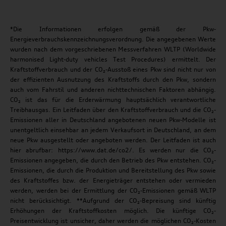
*Die Informationen erfolgen gemäß der Pkw-
Energieverbrauchskennzeichnungsverordnung. Die angegebenen Werte
wurden nach dem vorgeschriebenen Messverfahren WLTP (Worldwide
harmonised Light-duty vehicles Test Procedures) ermittelt. Der
Kraftstoffverbrauch und der CO₂-Ausstoß eines Pkw sind nicht nur von
der effizienten Ausnutzung des Kraftstoffs durch den Pkw, sondern
auch vom Fahrstil und anderen nichttechnischen Faktoren abhängig.
CO₂ ist das für die Erderwärmung hauptsächlich verantwortliche
Treibhausgas. Ein Leitfaden über den Kraftstoffverbrauch und die CO₂-
Emissionen aller in Deutschland angebotenen neuen Pkw-Modelle ist
unentgeltlich einsehbar an jedem Verkaufsort in Deutschland, an dem
neue Pkw ausgestellt oder angeboten werden. Der Leitfaden ist auch
hier abrufbar: https://www.dat.de/co2/. Es werden nur die CO₂-
Emissionen angegeben, die durch den Betrieb des Pkw entstehen. CO₂-
Emissionen, die durch die Produktion und Bereitstellung des Pkw sowie
des Kraftstoffes bzw. der Energieträger entstehen oder vermieden
werden, werden bei der Ermittlung der CO₂-Emissionen gemäß WLTP
nicht berücksichtigt. **Aufgrund der CO₂-Bepreisung sind künftig
Erhöhungen der Kraftstoffkosten möglich. Die künftige CO₂-
Preisentwicklung ist unsicher, daher werden die möglichen CO₂-Kosten