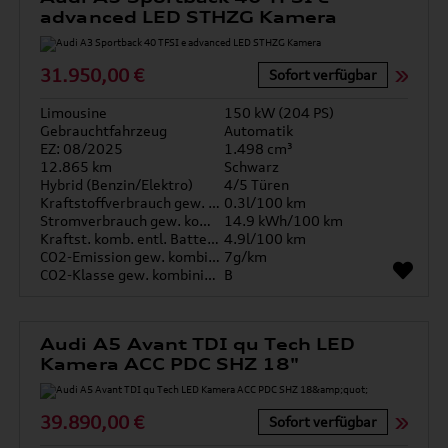
advanced LED STHZG Kamera
31.950,00 €
Sofort verfügbar
Limousine
150 kW (204 PS)
Gebrauchtfahrzeug
Automatik
EZ: 08/2025
1.498 cm³
12.865 km
Schwarz
Hybrid (Benzin/Elektro)
4/5 Türen
Kraftstoffverbrauch gew. kombiniert
0.3l/100 km
Stromverbrauch gew. kombiniert
14.9 kWh/100 km
Kraftst. komb. entl. Batterie
4.9l/100 km
CO2-Emission gew. kombiniert
7g/km
CO2-Klasse gew. kombiniert
B
Audi A5 Avant TDI qu Tech LED
Kamera ACC PDC SHZ 18"
39.890,00 €
Sofort verfügbar