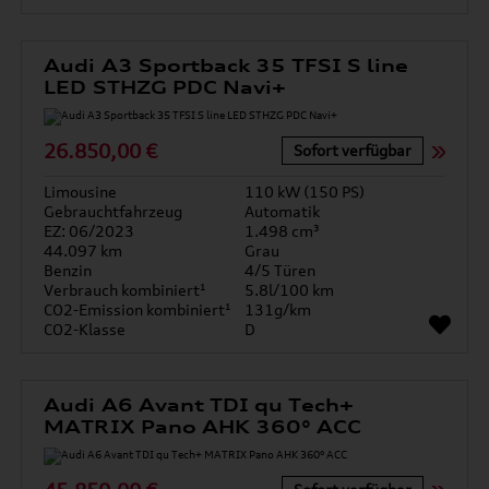
Audi A3 Sportback 35 TFSI S line
LED STHZG PDC Navi+
26.850,00 €
Sofort verfügbar
Limousine
110 kW (150 PS)
Gebrauchtfahrzeug
Automatik
EZ: 06/2023
1.498 cm³
44.097 km
Grau
Benzin
4/5 Türen
Verbrauch kombiniert¹
5.8l/100 km
CO2-Emission kombiniert¹
131g/km
CO2-Klasse
D
Audi A6 Avant TDI qu Tech+
MATRIX Pano AHK 360° ACC