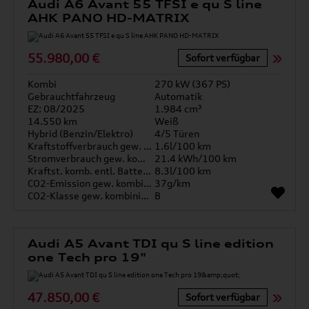
Audi A6 Avant 55 TFSI e qu S line
AHK PANO HD-MATRIX
55.980,00 €
Sofort verfügbar
Kombi
270 kW (367 PS)
Gebrauchtfahrzeug
Automatik
EZ: 08/2025
1.984 cm³
14.550 km
Weiß
Hybrid (Benzin/Elektro)
4/5 Türen
Kraftstoffverbrauch gew. kombiniert
1.6l/100 km
Stromverbrauch gew. kombiniert
21.4 kWh/100 km
Kraftst. komb. entl. Batterie
8.3l/100 km
CO2-Emission gew. kombiniert
37g/km
CO2-Klasse gew. kombiniert
B
Audi A5 Avant TDI qu S line edition
one Tech pro 19"
47.850,00 €
Sofort verfügbar