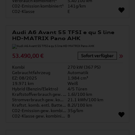
Verbrauch kombiniert¹
5.4l/100 km
CO2-Emission kombiniert¹
141g/km
CO2-Klasse
E
Audi A6 Avant 55 TFSI e qu S line
HD-MATRIX Pano AHK
53.490,00 €
Sofort verfügbar
Kombi
270 kW (367 PS)
Gebrauchtfahrzeug
Automatik
EZ: 08/2025
1.984 cm³
19.971 km
Weiß
Hybrid (Benzin/Elektro)
4/5 Türen
Kraftstoffverbrauch gew. kombiniert
1.6l/100 km
Stromverbrauch gew. kombiniert
21.1 kWh/100 km
Kraftst. komb. entl. Batterie
8.2l/100 km
CO2-Emission gew. kombiniert
35g/km
CO2-Klasse gew. kombiniert
B