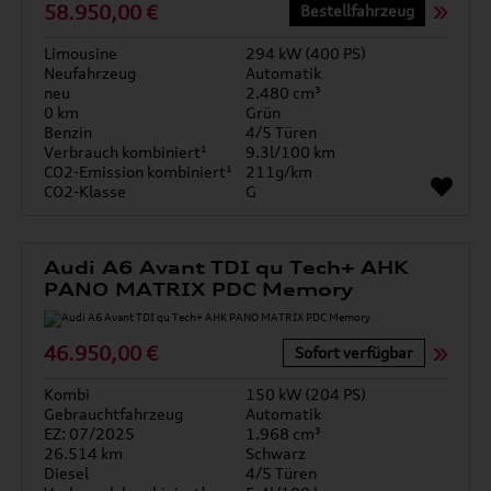
58.950,00 €
Bestellfahrzeug
Limousine
294 kW (400 PS)
Neufahrzeug
Automatik
neu
2.480 cm³
0 km
Grün
Benzin
4/5 Türen
Verbrauch kombiniert¹
9.3l/100 km
CO2-Emission kombiniert¹
211g/km
CO2-Klasse
G
Audi A6 Avant TDI qu Tech+ AHK
PANO MATRIX PDC Memory
46.950,00 €
Sofort verfügbar
Kombi
150 kW (204 PS)
Gebrauchtfahrzeug
Automatik
EZ: 07/2025
1.968 cm³
26.514 km
Schwarz
Diesel
4/5 Türen