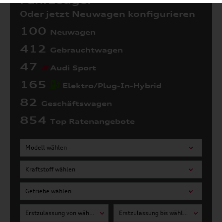
Fahrzeuge:
Oder jetzt Neuwagen konfigurieren
100
Neuwagen
412
Gebrauchtwagen
47
Audi Sport
165
Elektro/Plug-In-Hybrid
82
Geschäftswagen
854
Top Ratenangebote
Modell wählen
Kraftstoff wählen
Getriebe wählen
Erstzulassung von wählen
Erstzulassung bis wählen