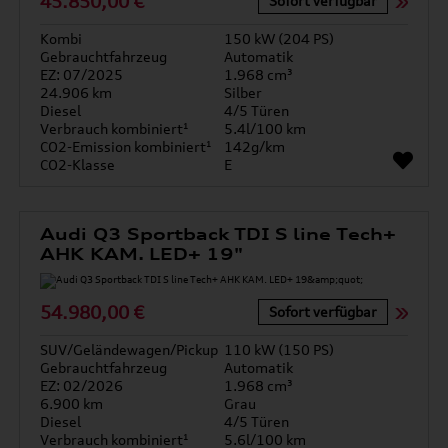
45.850,00 €
Sofort verfügbar
Kombi
150 kW (204 PS)
Gebrauchtfahrzeug
Automatik
EZ: 07/2025
1.968 cm³
24.906 km
Silber
Diesel
4/5 Türen
Verbrauch kombiniert¹
5.4l/100 km
CO2-Emission kombiniert¹
142g/km
CO2-Klasse
E
Audi Q3 Sportback TDI S line Tech+
AHK KAM. LED+ 19"
54.980,00 €
Sofort verfügbar
SUV/Geländewagen/Pickup
110 kW (150 PS)
Gebrauchtfahrzeug
Automatik
EZ: 02/2026
1.968 cm³
6.900 km
Grau
Diesel
4/5 Türen
Verbrauch kombiniert¹
5.6l/100 km