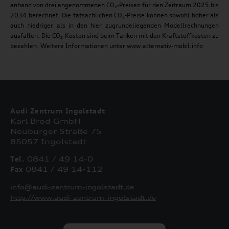
anhand von drei angenommenen CO₂-Preisen für den Zeitraum 2025 bis
2034 berechnet. Die tatsächlichen CO₂-Preise können sowohl höher als
auch niedriger als in den hier zugrundeliegenden Modellrechnungen
ausfallen. Die CO₂-Kosten sind beim Tanken mit den Kraftstoffkosten zu
bezahlen. Weitere Informationen unter www.alternativ-mobil.info
Audi Zentrum Ingolstadt
Karl Brod GmbH
Neuburger Straße 75
85057 Ingolstadt
Tel.
0841 / 49 14-0
Fax
0841 / 49 14-112
info@audi-zentrum-ingolstadt.de
http://www.audi-zentrum-ingolstadt.de