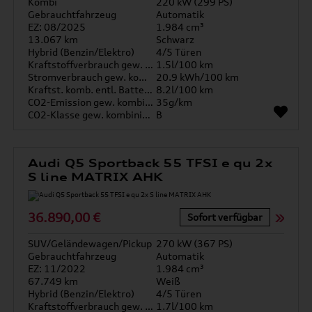
Kombi
220 kW (299 PS)
Gebrauchtfahrzeug
Automatik
EZ: 08/2025
1.984 cm³
13.067 km
Schwarz
Hybrid (Benzin/Elektro)
4/5 Türen
Kraftstoffverbrauch gew. kombiniert
1.5l/100 km
Stromverbrauch gew. kombiniert
20.9 kWh/100 km
Kraftst. komb. entl. Batterie
8.2l/100 km
CO2-Emission gew. kombiniert
35g/km
CO2-Klasse gew. kombiniert
B
Audi Q5 Sportback 55 TFSI e qu 2x
S line MATRIX AHK
36.890,00 €
Sofort verfügbar
SUV/Geländewagen/Pickup
270 kW (367 PS)
Gebrauchtfahrzeug
Automatik
EZ: 11/2022
1.984 cm³
67.749 km
Weiß
Hybrid (Benzin/Elektro)
4/5 Türen
Kraftstoffverbrauch gew. kombiniert
1.7l/100 km