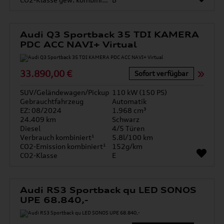
Audi Q3 Sportback 35 TDI KAMERA
PDC ACC NAVI+ Virtual
33.890,00 €
Sofort verfügbar
SUV/Geländewagen/Pickup
110 kW (150 PS)
Gebrauchtfahrzeug
Automatik
EZ: 08/2024
1.968 cm³
24.409 km
Schwarz
Diesel
4/5 Türen
Verbrauch kombiniert¹
5.8l/100 km
CO2-Emission kombiniert¹
152g/km
CO2-Klasse
E
Audi RS3 Sportback qu LED SONOS
UPE 68.840,-