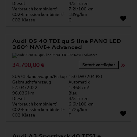
Diesel
4/5 Türen
Verbrauch kombiniert¹
7.2l/100 km
CO2-Emission kombiniert¹
189g/km
CO2-Klasse
G
Audi Q5 40 TDI qu S line PANO LED
360° NAVI+ Advanced
34.790,00 €
Sofort verfügbar
SUV/Geländewagen/Pickup
150 kW (204 PS)
Gebrauchtfahrzeug
Automatik
EZ: 04/2022
1.968 cm³
96.036 km
Blau
Diesel
4/5 Türen
Verbrauch kombiniert¹
6.6l/100 km
CO2-Emission kombiniert¹
172g/km
CO2-Klasse
F
Audi A3 Sportback 40 TFSI e