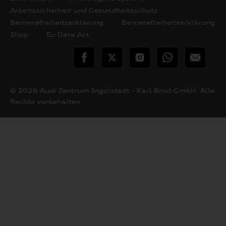
Arbeitssicherheit und Gesundheitsschutz
Barrierefreiheitserklärung
Barrierefreiheitserklärung
Shop
Eu Data Act
teilen
Twitter
Instagram
WhatsApp
E-
Mail
© 2026 Audi Zentrum Ingolstadt - Karl Brod GmbH. Alle
Rechte vorbehalten