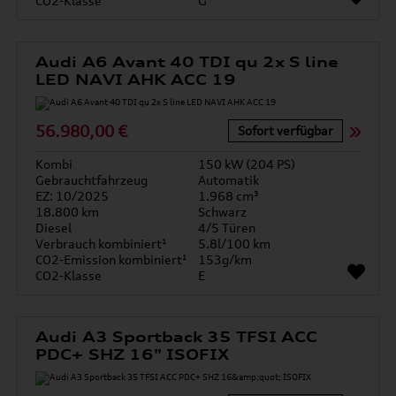
CO2-Klasse
G
Audi A6 Avant 40 TDI qu 2x S line
LED NAVI AHK ACC 19
56.980,00 €
Sofort verfügbar
Kombi
150 kW (204 PS)
Gebrauchtfahrzeug
Automatik
EZ: 10/2025
1.968 cm³
18.800 km
Schwarz
Diesel
4/5 Türen
Verbrauch kombiniert¹
5.8l/100 km
CO2-Emission kombiniert¹
153g/km
CO2-Klasse
E
Audi A3 Sportback 35 TFSI ACC
PDC+ SHZ 16" ISOFIX