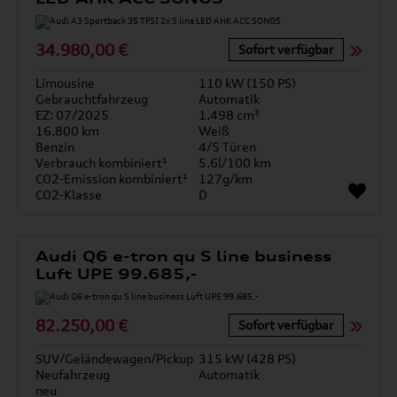
34.980,00 €
Sofort verfügbar
Limousine
110 kW (150 PS)
Gebrauchtfahrzeug
Automatik
EZ: 07/2025
1.498 cm³
16.800 km
Weiß
Benzin
4/5 Türen
Verbrauch kombiniert¹
5.6l/100 km
CO2-Emission kombiniert¹
127g/km
CO2-Klasse
D
Audi Q6 e-tron qu S line business
Luft UPE 99.685,-
82.250,00 €
Sofort verfügbar
SUV/Geländewagen/Pickup
315 kW (428 PS)
Neufahrzeug
Automatik
neu