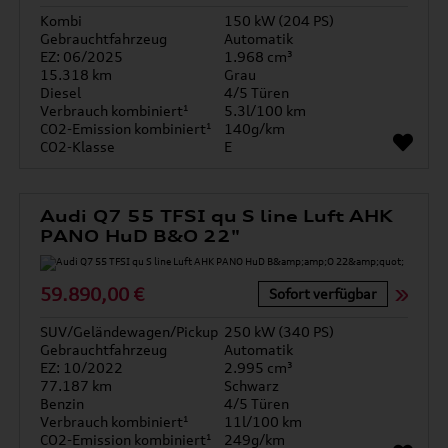
Kombi
150 kW (204 PS)
Gebrauchtfahrzeug
Automatik
EZ: 06/2025
1.968 cm³
15.318 km
Grau
Diesel
4/5 Türen
Verbrauch kombiniert¹
5.3l/100 km
CO2-Emission kombiniert¹
140g/km
CO2-Klasse
E
Audi Q7 55 TFSI qu S line Luft AHK
PANO HuD B&O 22"
59.890,00 €
Sofort verfügbar
SUV/Geländewagen/Pickup
250 kW (340 PS)
Gebrauchtfahrzeug
Automatik
EZ: 10/2022
2.995 cm³
77.187 km
Schwarz
Benzin
4/5 Türen
Verbrauch kombiniert¹
11l/100 km
CO2-Emission kombiniert¹
249g/km