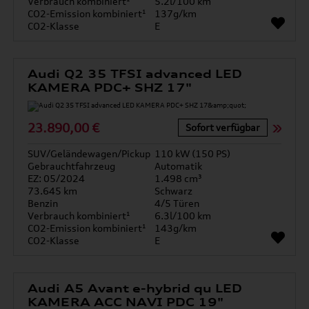
Verbrauch kombiniert¹
5.2l/100 km
CO2-Emission kombiniert¹
137g/km
CO2-Klasse
E
Audi Q2 35 TFSI advanced LED
KAMERA PDC+ SHZ 17"
23.890,00 €
Sofort verfügbar
SUV/Geländewagen/Pickup
110 kW (150 PS)
Gebrauchtfahrzeug
Automatik
EZ: 05/2024
1.498 cm³
73.645 km
Schwarz
Benzin
4/5 Türen
Verbrauch kombiniert¹
6.3l/100 km
CO2-Emission kombiniert¹
143g/km
CO2-Klasse
E
Audi A5 Avant e-hybrid qu LED
KAMERA ACC NAVI PDC 19"