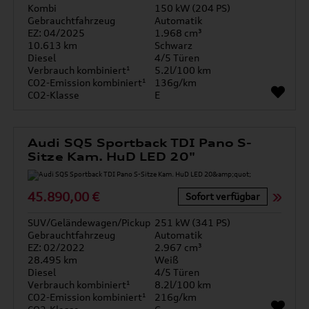
Kombi
150 kW (204 PS)
Gebrauchtfahrzeug
Automatik
EZ: 04/2025
1.968 cm³
10.613 km
Schwarz
Diesel
4/5 Türen
Verbrauch kombiniert¹
5.2l/100 km
CO2-Emission kombiniert¹
136g/km
CO2-Klasse
E
Audi SQ5 Sportback TDI Pano S-
Sitze Kam. HuD LED 20"
45.890,00 €
Sofort verfügbar
SUV/Geländewagen/Pickup
251 kW (341 PS)
Gebrauchtfahrzeug
Automatik
EZ: 02/2022
2.967 cm³
28.495 km
Weiß
Diesel
4/5 Türen
Verbrauch kombiniert¹
8.2l/100 km
CO2-Emission kombiniert¹
216g/km