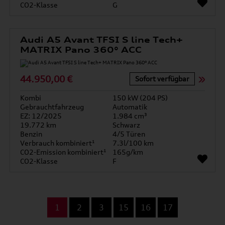
CO2-Klasse
G
Audi A5 Avant TFSI S line Tech+
MATRIX Pano 360° ACC
44.950,00 €
Sofort verfügbar
Kombi
150 kW (204 PS)
Gebrauchtfahrzeug
Automatik
EZ: 12/2025
1.984 cm³
19.772 km
Schwarz
Benzin
4/5 Türen
Verbrauch kombiniert¹
7.3l/100 km
CO2-Emission kombiniert¹
165g/km
CO2-Klasse
F
...
1
2
3
15
16
17