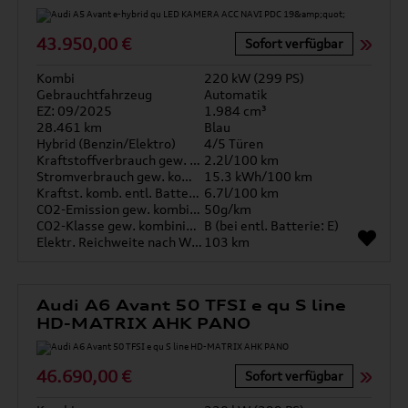
43.950,00 €
Sofort verfügbar
Kombi
220 kW (299 PS)
Gebrauchtfahrzeug
Automatik
EZ: 09/2025
1.984 cm³
28.461 km
Blau
Hybrid (Benzin/Elektro)
4/5 Türen
Kraftstoffverbrauch gew. kombiniert
2.2l/100 km
Stromverbrauch gew. kombiniert
15.3 kWh/100 km
Kraftst. komb. entl. Batterie
6.7l/100 km
CO2-Emission gew. kombiniert
50g/km
CO2-Klasse gew. kombiniert
B (bei entl. Batterie: E)
Elektr. Reichweite nach WLTP*
103 km
Audi A6 Avant 50 TFSI e qu S line
HD-MATRIX AHK PANO
46.690,00 €
Sofort verfügbar