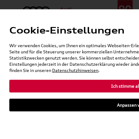
Cookie-Einstellungen
Menü
Telefon:
+49 (0)841 / 49 140
Wir verwenden Cookies, um Ihnen ein optimales Webseiten-Erlebn
24h-Pannenhilfe:
+49 (0)171 / 870 72 87
Seite und für die Steuerung unserer kommerziellen Unternehmen
Gerade geöffnet
Statistikzwecken genutzt werden. Sie können selbst entscheiden
Verkauf:
Mo. - Fr. 08:00 - 19:00 Uhr Sa. 09:00 - 13:00 Uhr
Einstellungen jederzeit in der Datenschutzerklärung wieder ände
Service:
Mo. - Fr. 06:00 - 20:00 Uhr Sa. 08:00 - 13:00 Uhr
finden Sie in unseren
Datenschutzhinweisen
.
Ich stimme al
Zurück zur Startseite
Parkhaus
Anpassen v
Sofort verfügbare