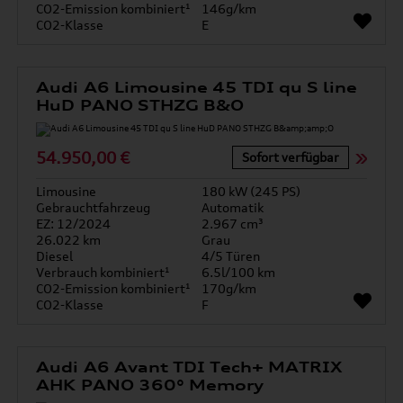
CO2-Emission kombiniert¹
146g/km
CO2-Klasse
E
Audi A6 Limousine 45 TDI qu S line
HuD PANO STHZG B&O
54.950,00 €
Sofort verfügbar
Limousine
180 kW (245 PS)
Gebrauchtfahrzeug
Automatik
EZ: 12/2024
2.967 cm³
26.022 km
Grau
Diesel
4/5 Türen
Verbrauch kombiniert¹
6.5l/100 km
CO2-Emission kombiniert¹
170g/km
CO2-Klasse
F
Audi A6 Avant TDI Tech+ MATRIX
AHK PANO 360° Memory