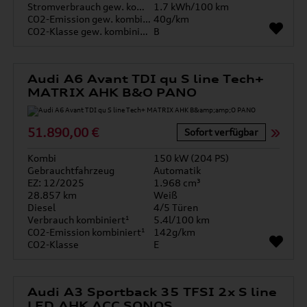
Stromverbrauch gew. kombiniert
1.7 kWh/100 km
CO2-Emission gew. kombiniert
40g/km
CO2-Klasse gew. kombiniert
B
Audi A6 Avant TDI qu S line Tech+
MATRIX AHK B&O PANO
51.890,00 €
Sofort verfügbar
Kombi
150 kW (204 PS)
Gebrauchtfahrzeug
Automatik
EZ: 12/2025
1.968 cm³
28.857 km
Weiß
Diesel
4/5 Türen
Verbrauch kombiniert¹
5.4l/100 km
CO2-Emission kombiniert¹
142g/km
CO2-Klasse
E
Audi A3 Sportback 35 TFSI 2x S line
LED AHK ACC SONOS