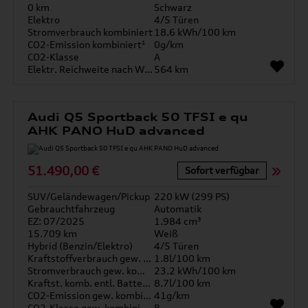
0 km
Schwarz
Elektro
4/5 Türen
Stromverbrauch kombiniert
18.6 kWh/100 km
CO2-Emission kombiniert¹
0g/km
CO2-Klasse
A
Elektr. Reichweite nach WLTP*
564 km
Audi Q5 Sportback 50 TFSI e qu
AHK PANO HuD advanced
51.490,00 €
Sofort verfügbar
SUV/Geländewagen/Pickup
220 kW (299 PS)
Gebrauchtfahrzeug
Automatik
EZ: 07/2025
1.984 cm³
15.709 km
Weiß
Hybrid (Benzin/Elektro)
4/5 Türen
Kraftstoffverbrauch gew. kombiniert
1.8l/100 km
Stromverbrauch gew. kombiniert
23.2 kWh/100 km
Kraftst. komb. entl. Batterie
8.7l/100 km
CO2-Emission gew. kombiniert
41g/km
CO2-Klasse gew. kombiniert
B