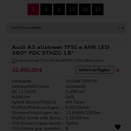
...
1
2
3
15
16
17
Audi A3 allstreet TFSI e AHK LED
360° PDC STHZG 18"
32.490,00 €
Sofort verfügbar
Limousine
150 kW (204 PS)
Gebrauchtfahrzeug
Automatik
EZ: 11/2025
1.498 cm³
8.046 km
Gelb
Hybrid (Benzin/Elektro)
4/5 Türen
Kraftstoffverbrauch gew. kombiniert
0.3l/100 km
Stromverbrauch gew. kombiniert
15.8 kWh/100 km
Kraftst. komb. entl. Batterie
5.2l/100 km
CO2-Emission gew. kombiniert
7g/km
CO2-Klasse gew. kombiniert
B