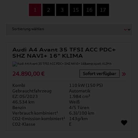
...
1
2
3
15
16
17
Audi A4 Avant 35 TFSI ACC PDC+
SHZ NAVI+ 16" KLIMA
24.890,00 €
Sofort verfügbar
Kombi
110 kW (150 PS)
Gebrauchtfahrzeug
Automatik
EZ: 05/2023
1.984 cm³
46.534 km
Weiß
Benzin
4/5 Türen
Verbrauch kombiniert¹
6.3l/100 km
CO2-Emission kombiniert¹
143g/km
CO2-Klasse
E