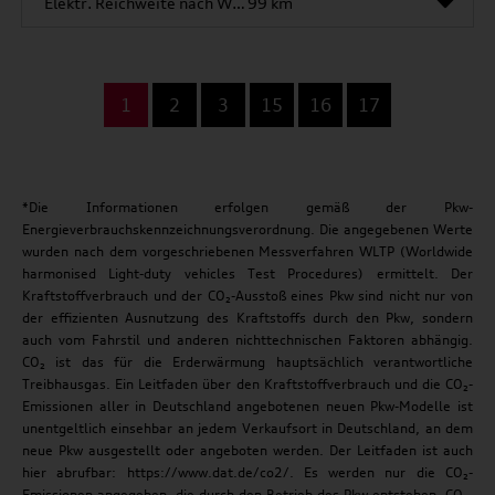
Elektr. Reichweite nach WLTP*
99 km
...
1
2
3
15
16
17
*Die Informationen erfolgen gemäß der Pkw-
Energieverbrauchskennzeichnungsverordnung. Die angegebenen Werte
wurden nach dem vorgeschriebenen Messverfahren WLTP (Worldwide
harmonised Light-duty vehicles Test Procedures) ermittelt. Der
Kraftstoffverbrauch und der CO₂-Ausstoß eines Pkw sind nicht nur von
der effizienten Ausnutzung des Kraftstoffs durch den Pkw, sondern
auch vom Fahrstil und anderen nichttechnischen Faktoren abhängig.
CO₂ ist das für die Erderwärmung hauptsächlich verantwortliche
Treibhausgas. Ein Leitfaden über den Kraftstoffverbrauch und die CO₂-
Emissionen aller in Deutschland angebotenen neuen Pkw-Modelle ist
unentgeltlich einsehbar an jedem Verkaufsort in Deutschland, an dem
neue Pkw ausgestellt oder angeboten werden. Der Leitfaden ist auch
hier abrufbar: https://www.dat.de/co2/. Es werden nur die CO₂-
Emissionen angegeben, die durch den Betrieb des Pkw entstehen. CO₂-