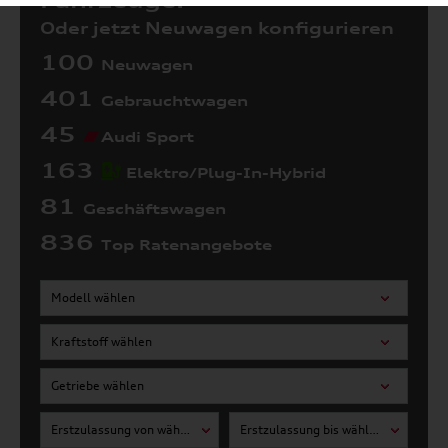
Fahrzeuge:
Oder jetzt Neuwagen konfigurieren
100
Neuwagen
401
Gebrauchtwagen
45
Audi Sport
163
Elektro/Plug-In-Hybrid
81
Geschäftswagen
836
Top Ratenangebote
Modell wählen
Kraftstoff wählen
Getriebe wählen
Erstzulassung von wählen
Erstzulassung bis wählen