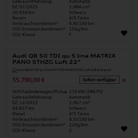
Gebrauchtfahrzeug
Automatik
EZ: 07/2025
1.984 cm³
10.934 km
Schwarz
Benzin
4/5 Türen
Verbrauch kombiniert¹
6.9l/100 km
CO2-Emission kombiniert¹
156g/km
CO2-Klasse
F
Audi Q8 50 TDI qu S line MATRIX
PANO STHZG Luft 22"
55.790,00 €
Sofort verfügbar
SUV/Geländewagen/Pickup
210 kW (286 PS)
Gebrauchtfahrzeug
Automatik
EZ: 12/2022
2.967 cm³
64.837 km
Schwarz
Diesel
4/5 Türen
Verbrauch kombiniert¹
8.5l/100 km
CO2-Emission kombiniert¹
224g/km
CO2-Klasse
G