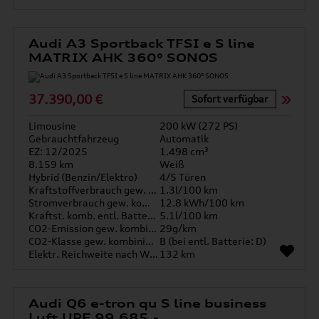
Audi A3 Sportback TFSI e S line
MATRIX AHK 360° SONOS
37.390,00 €
Sofort verfügbar
Limousine
200 kW (272 PS)
Gebrauchtfahrzeug
Automatik
EZ: 12/2025
1.498 cm³
8.159 km
Weiß
Hybrid (Benzin/Elektro)
4/5 Türen
Kraftstoffverbrauch gew. kombiniert
1.3l/100 km
Stromverbrauch gew. kombiniert
12.8 kWh/100 km
Kraftst. komb. entl. Batterie
5.1l/100 km
CO2-Emission gew. kombiniert
29g/km
CO2-Klasse gew. kombiniert
B (bei entl. Batterie: D)
Elektr. Reichweite nach WLTP*
132 km
Audi Q6 e-tron qu S line business
Luft UPE 99.685,-