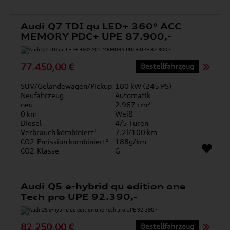
Audi Q7 TDI qu LED+ 360° ACC
MEMORY PDC+ UPE 87.900,-
77.450,00 €
Bestellfahrzeug
SUV/Geländewagen/Pickup
180 kW (245 PS)
Neufahrzeug
Automatik
neu
2.967 cm³
0 km
Weiß
Diesel
4/5 Türen
Verbrauch kombiniert¹
7.2l/100 km
CO2-Emission kombiniert¹
188g/km
CO2-Klasse
G
Audi Q5 e-hybrid qu edition one
Tech pro UPE 92.390,-
82.250,00 €
Bestellfahrzeug