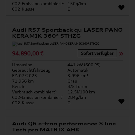
CO2-Emission kombiniert¹
150g/km
CO2-Klasse
E
Audi RS7 Sportback qu LASER PANO
KERAMIK 360° STHZG
94.890,00 €
Sofort verfügbar
Limousine
441 kW (600 PS)
Gebrauchtfahrzeug
Automatik
EZ: 07/2023
3.996 cm³
71.956 km
Grau
Benzin
4/5 Türen
Verbrauch kombiniert¹
12.5l/100 km
CO2-Emission kombiniert¹
284g/km
CO2-Klasse
G
Audi Q6 e-tron performance S line
Tech pro MATRIX AHK