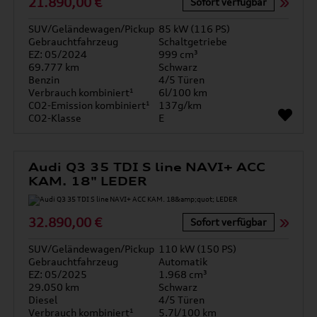
21.890,00 €
Sofort verfügbar
SUV/Geländewagen/Pickup
85 kW (116 PS)
Gebrauchtfahrzeug
Schaltgetriebe
EZ: 05/2024
999 cm³
69.777 km
Schwarz
Benzin
4/5 Türen
Verbrauch kombiniert¹
6l/100 km
CO2-Emission kombiniert¹
137g/km
CO2-Klasse
E
Audi Q3 35 TDI S line NAVI+ ACC
KAM. 18" LEDER
32.890,00 €
Sofort verfügbar
SUV/Geländewagen/Pickup
110 kW (150 PS)
Gebrauchtfahrzeug
Automatik
EZ: 05/2025
1.968 cm³
29.050 km
Schwarz
Diesel
4/5 Türen
Verbrauch kombiniert¹
5.7l/100 km