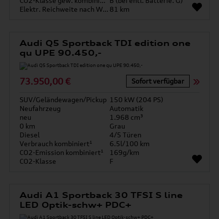
CO2-Klasse gew. kombiniert
B (bei entl. Batterie: G)
Elektr. Reichweite nach WLTP*
81 km
Audi Q5 Sportback TDI edition one
qu UPE 90.450,-
73.950,00 €
Sofort verfügbar
SUV/Geländewagen/Pickup
150 kW (204 PS)
Neufahrzeug
Automatik
neu
1.968 cm³
0 km
Grau
Diesel
4/5 Türen
Verbrauch kombiniert¹
6.5l/100 km
CO2-Emission kombiniert¹
169g/km
CO2-Klasse
F
Audi A1 Sportback 30 TFSI S line
LED Optik-schw+ PDC+