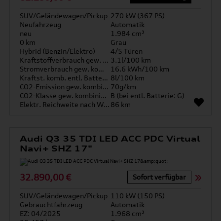
SUV/Geländewagen/Pickup
270 kW (367 PS)
Neufahrzeug
Automatik
neu
1.984 cm³
0 km
Grau
Hybrid (Benzin/Elektro)
4/5 Türen
Kraftstoffverbrauch gew. kombiniert
3.1l/100 km
Stromverbrauch gew. kombiniert
16.6 kWh/100 km
Kraftst. komb. entl. Batterie
8l/100 km
CO2-Emission gew. kombiniert
70g/km
CO2-Klasse gew. kombiniert
B (bei entl. Batterie: G)
Elektr. Reichweite nach WLTP*
86 km
Audi Q3 35 TDI LED ACC PDC Virtual
Navi+ SHZ 17"
32.890,00 €
Sofort verfügbar
SUV/Geländewagen/Pickup
110 kW (150 PS)
Gebrauchtfahrzeug
Automatik
EZ: 04/2025
1.968 cm³