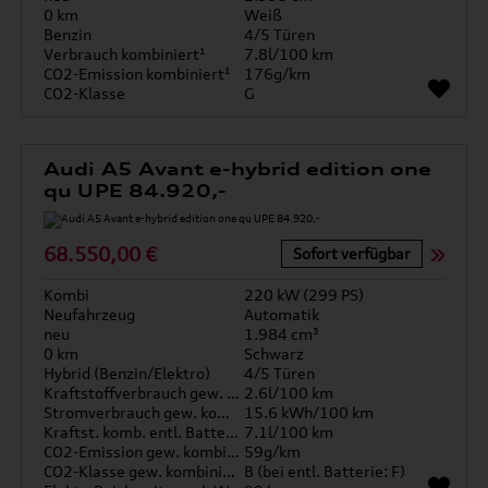
0 km
Weiß
Benzin
4/5 Türen
Verbrauch kombiniert¹
7.8l/100 km
CO2-Emission kombiniert¹
176g/km
CO2-Klasse
G
Audi A5 Avant e-hybrid edition one
qu UPE 84.920,-
68.550,00 €
Sofort verfügbar
Kombi
220 kW (299 PS)
Neufahrzeug
Automatik
neu
1.984 cm³
0 km
Schwarz
Hybrid (Benzin/Elektro)
4/5 Türen
Kraftstoffverbrauch gew. kombiniert
2.6l/100 km
Stromverbrauch gew. kombiniert
15.6 kWh/100 km
Kraftst. komb. entl. Batterie
7.1l/100 km
CO2-Emission gew. kombiniert
59g/km
CO2-Klasse gew. kombiniert
B (bei entl. Batterie: F)