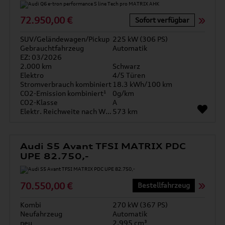
72.950,00 €
Sofort verfügbar
SUV/Geländewagen/Pickup
225 kW (306 PS)
Gebrauchtfahrzeug
Automatik
EZ: 03/2026
2.000 km
Schwarz
Elektro
4/5 Türen
Stromverbrauch kombiniert
18.3 kWh/100 km
CO2-Emission kombiniert¹
0g/km
CO2-Klasse
A
Elektr. Reichweite nach WLTP*
573 km
Audi S5 Avant TFSI MATRIX PDC
UPE 82.750,-
70.550,00 €
Bestellfahrzeug
Kombi
270 kW (367 PS)
Neufahrzeug
Automatik
neu
2.995 cm³