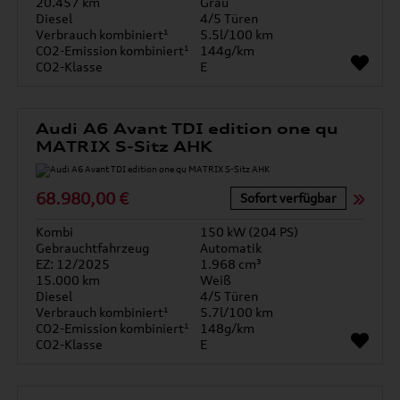
20.457 km
Grau
Diesel
4/5 Türen
Verbrauch kombiniert¹
5.5l/100 km
CO2-Emission kombiniert¹
144g/km
CO2-Klasse
E
Audi A6 Avant TDI edition one qu
MATRIX S-Sitz AHK
68.980,00 €
Sofort verfügbar
Kombi
150 kW (204 PS)
Gebrauchtfahrzeug
Automatik
EZ: 12/2025
1.968 cm³
15.000 km
Weiß
Diesel
4/5 Türen
Verbrauch kombiniert¹
5.7l/100 km
CO2-Emission kombiniert¹
148g/km
CO2-Klasse
E