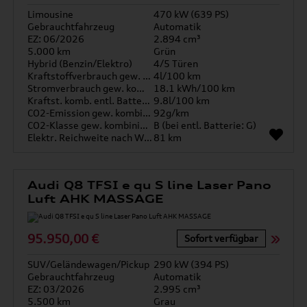
Limousine
470 kW (639 PS)
Gebrauchtfahrzeug
Automatik
EZ: 06/2026
2.894 cm³
5.000 km
Grün
Hybrid (Benzin/Elektro)
4/5 Türen
Kraftstoffverbrauch gew. kombiniert
4l/100 km
Stromverbrauch gew. kombiniert
18.1 kWh/100 km
Kraftst. komb. entl. Batterie
9.8l/100 km
CO2-Emission gew. kombiniert
92g/km
CO2-Klasse gew. kombiniert
B (bei entl. Batterie: G)
Elektr. Reichweite nach WLTP*
81 km
Audi Q8 TFSI e qu S line Laser Pano
Luft AHK MASSAGE
95.950,00 €
Sofort verfügbar
SUV/Geländewagen/Pickup
290 kW (394 PS)
Gebrauchtfahrzeug
Automatik
EZ: 03/2026
2.995 cm³
5.500 km
Grau