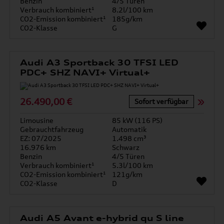
Benzin
4/5 Türen
Verbrauch kombiniert¹
8.2l/100 km
CO2-Emission kombiniert¹
185g/km
CO2-Klasse
G
Audi A3 Sportback 30 TFSI LED
PDC+ SHZ NAVI+ Virtual+
26.490,00 €
Sofort verfügbar
Limousine
85 kW (116 PS)
Gebrauchtfahrzeug
Automatik
EZ: 07/2025
1.498 cm³
16.976 km
Schwarz
Benzin
4/5 Türen
Verbrauch kombiniert¹
5.3l/100 km
CO2-Emission kombiniert¹
121g/km
CO2-Klasse
D
Audi A5 Avant e-hybrid qu S line