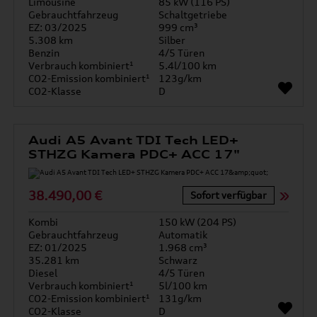
Limousine
85 kW (116 PS)
Gebrauchtfahrzeug
Schaltgetriebe
EZ: 03/2025
999 cm³
5.308 km
Silber
Benzin
4/5 Türen
Verbrauch kombiniert¹
5.4l/100 km
CO2-Emission kombiniert¹
123g/km
CO2-Klasse
D
Audi A5 Avant TDI Tech LED+
STHZG Kamera PDC+ ACC 17"
38.490,00 €
Sofort verfügbar
Kombi
150 kW (204 PS)
Gebrauchtfahrzeug
Automatik
EZ: 01/2025
1.968 cm³
35.281 km
Schwarz
Diesel
4/5 Türen
Verbrauch kombiniert¹
5l/100 km
CO2-Emission kombiniert¹
131g/km
CO2-Klasse
D