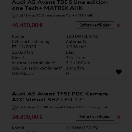
Audi A5 Avant TDI S line edition
one Tech+ MATRIX AHK
46.450,00 €
Sofort verfügbar
Kombi
150 kW (204 PS)
Gebrauchtfahrzeug
Automatik
EZ: 12/2025
1.968 cm³
26.020 km
Blau
Diesel
4/5 Türen
Verbrauch kombiniert¹
5.1l/100 km
CO2-Emission kombiniert¹
134g/km
CO2-Klasse
D
Audi A5 Avant TFSI PDC Kamera
ACC Virtual SHZ LED 17"
34.890,00 €
Sofort verfügbar
Kombi
110 kW (150 PS)