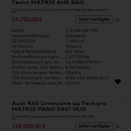
Tech+ MATRIX AHK B&O
53.750,00 €
Sofort verfügbar
Kombi
270 kW (367 PS)
Gebrauchtfahrzeug
Automatik
EZ: 09/2025
1.984 cm³
26.942 km
Schwarz
Hybrid (Benzin/Elektro)
4/5 Türen
Kraftstoffverbrauch gew. kombiniert
2.6l/100 km
Stromverbrauch gew. kombiniert
15.4 kWh/100 km
Kraftst. komb. entl. Batterie
6.9l/100 km
CO2-Emission gew. kombiniert
59g/km
CO2-Klasse gew. kombiniert
B (bei entl. Batterie: F)
Elektr. Reichweite nach WLTP*
101 km
Audi RS5 Limousine qu Tech pro
MATRIX PANO 360° HUD
124.950,00 €
Sofort verfügbar