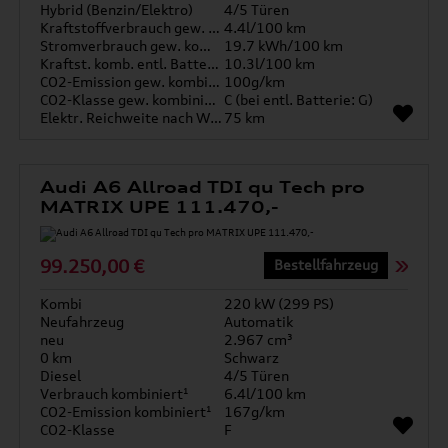
Hybrid (Benzin/Elektro)
4/5 Türen
Kraftstoffverbrauch gew. kombiniert
4.4l/100 km
Stromverbrauch gew. kombiniert
19.7 kWh/100 km
Kraftst. komb. entl. Batterie
10.3l/100 km
CO2-Emission gew. kombiniert
100g/km
CO2-Klasse gew. kombiniert
C (bei entl. Batterie: G)
Elektr. Reichweite nach WLTP*
75 km
Audi A6 Allroad TDI qu Tech pro
MATRIX UPE 111.470,-
99.250,00 €
Bestellfahrzeug
Kombi
220 kW (299 PS)
Neufahrzeug
Automatik
neu
2.967 cm³
0 km
Schwarz
Diesel
4/5 Türen
Verbrauch kombiniert¹
6.4l/100 km
CO2-Emission kombiniert¹
167g/km
CO2-Klasse
F