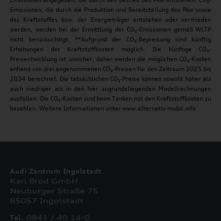
Emissionen, die durch die Produktion und Bereitstellung des Pkw sowie
des Kraftstoffes bzw. der Energieträger entstehen oder vermieden
werden, werden bei der Ermittlung der CO₂-Emissionen gemäß WLTP
nicht berücksichtigt. **Aufgrund der CO₂-Bepreisung sind künftig
Erhöhungen der Kraftstoffkosten möglich. Die künftige CO₂-
Preisentwicklung ist unsicher, daher werden die möglichen CO₂-Kosten
anhand von drei angenommenen CO₂-Preisen für den Zeitraum 2025 bis
2034 berechnet. Die tatsächlichen CO₂-Preise können sowohl höher als
auch niedriger als in den hier zugrundeliegenden Modellrechnungen
ausfallen. Die CO₂-Kosten sind beim Tanken mit den Kraftstoffkosten zu
bezahlen. Weitere Informationen unter www.alternativ-mobil.info
Audi Zentrum Ingolstadt
Karl Brod GmbH
Neuburger Straße 75
85057 Ingolstadt
Tel.
0841 / 49 14-0