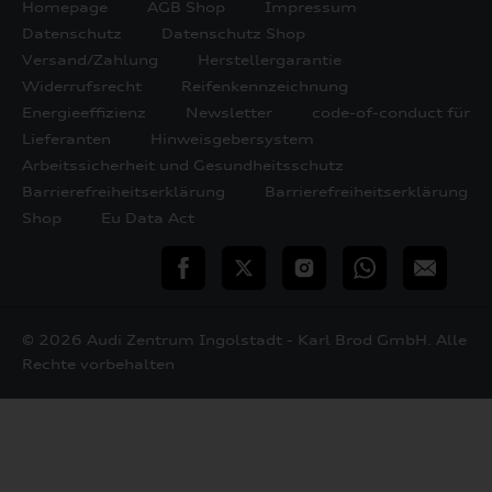
Homepage
AGB Shop
Impressum
Datenschutz
Datenschutz Shop
Versand/Zahlung
Herstellergarantie
Widerrufsrecht
Reifenkennzeichnung
Energieeffizienz
Newsletter
code-of-conduct für
Lieferanten
Hinweisgebersystem
Arbeitssicherheit und Gesundheitsschutz
Barrierefreiheitserklärung
Barrierefreiheitserklärung
Shop
Eu Data Act
teilen
Twitter
Instagram
WhatsApp
E-
Mail
© 2026 Audi Zentrum Ingolstadt - Karl Brod GmbH. Alle
Rechte vorbehalten