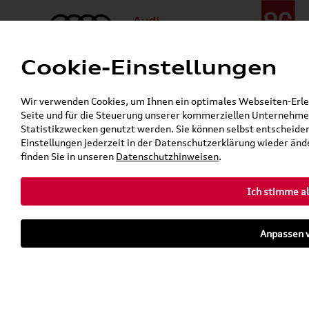
Cookie-Einstellungen
Menü
Telefon:
+49 (0)841 / 49 140
Wir verwenden Cookies, um Ihnen ein optimales Webseiten-Erlebn
24h-Pannenhilfe:
+49 (0)171 / 870 72 87
Seite und für die Steuerung unserer kommerziellen Unternehmen
Gerade geöffnet
Statistikzwecken genutzt werden. Sie können selbst entscheiden
Verkauf:
Mo. - Fr. 08:00 - 19:00 Uhr Sa. 09:00 - 13:00 Uhr
Einstellungen jederzeit in der Datenschutzerklärung wieder ände
Service:
Mo. - Fr. 06:00 - 20:00 Uhr Sa. 08:00 - 13:00 Uhr
finden Sie in unseren
Datenschutzhinweisen
.
Ich stimme al
Zurück zur Startseite
Parkhaus
Anpassen v
Sofort verfügbare