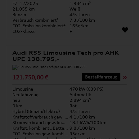
EZ: 12/2025
1.984 cm³
21.055 km
Weiß
Benzin
4/5 Türen
Verbrauch kombiniert¹
7.3l/100 km
CO2-Emission kombiniert¹
165g/km
CO2-Klasse
F
Audi RS5 Limousine Tech pro AHK
UPE 138.795,-
121.750,00 €
Bestellfahrzeug
Limousine
470 kW (639 PS)
Neufahrzeug
Automatik
neu
2.894 cm³
0 km
Rot
Hybrid (Benzin/Elektro)
4/5 Türen
Kraftstoffverbrauch gew. kombiniert
4.1l/100 km
Stromverbrauch gew. kombiniert
18.1 kWh/100 km
Kraftst. komb. entl. Batterie
9.8l/100 km
CO2-Emission gew. kombiniert
93g/km