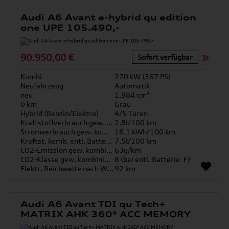
Audi A6 Avant e-hybrid qu edition
one UPE 105.490,-
90.950,00 €
Sofort verfügbar
Kombi
270 kW (367 PS)
Neufahrzeug
Automatik
neu
1.984 cm³
0 km
Grau
Hybrid (Benzin/Elektro)
4/5 Türen
Kraftstoffverbrauch gew. kombiniert
2.8l/100 km
Stromverbrauch gew. kombiniert
16.1 kWh/100 km
Kraftst. komb. entl. Batterie
7.5l/100 km
CO2-Emission gew. kombiniert
63g/km
CO2-Klasse gew. kombiniert
B (bei entl. Batterie: F)
Elektr. Reichweite nach WLTP*
92 km
Audi A6 Avant TDI qu Tech+
MATRIX AHK 360° ACC MEMORY