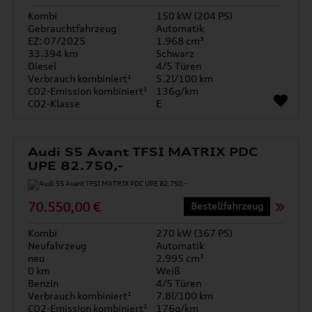
Kombi
150 kW (204 PS)
Gebrauchtfahrzeug
Automatik
EZ: 07/2025
1.968 cm³
33.394 km
Schwarz
Diesel
4/5 Türen
Verbrauch kombiniert¹
5.2l/100 km
CO2-Emission kombiniert¹
136g/km
CO2-Klasse
E
Audi S5 Avant TFSI MATRIX PDC
UPE 82.750,-
70.550,00 €
Bestellfahrzeug
Kombi
270 kW (367 PS)
Neufahrzeug
Automatik
neu
2.995 cm³
0 km
Weiß
Benzin
4/5 Türen
Verbrauch kombiniert¹
7.8l/100 km
CO2-Emission kombiniert¹
176g/km