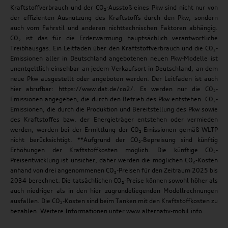
Kraftstoffverbrauch und der CO₂-Ausstoß eines Pkw sind nicht nur von
der effizienten Ausnutzung des Kraftstoffs durch den Pkw, sondern
auch vom Fahrstil und anderen nichttechnischen Faktoren abhängig.
CO₂ ist das für die Erderwärmung hauptsächlich verantwortliche
Treibhausgas. Ein Leitfaden über den Kraftstoffverbrauch und die CO₂-
Emissionen aller in Deutschland angebotenen neuen Pkw-Modelle ist
unentgeltlich einsehbar an jedem Verkaufsort in Deutschland, an dem
neue Pkw ausgestellt oder angeboten werden. Der Leitfaden ist auch
hier abrufbar: https://www.dat.de/co2/. Es werden nur die CO₂-
Emissionen angegeben, die durch den Betrieb des Pkw entstehen. CO₂-
Emissionen, die durch die Produktion und Bereitstellung des Pkw sowie
des Kraftstoffes bzw. der Energieträger entstehen oder vermieden
werden, werden bei der Ermittlung der CO₂-Emissionen gemäß WLTP
nicht berücksichtigt. **Aufgrund der CO₂-Bepreisung sind künftig
Erhöhungen der Kraftstoffkosten möglich. Die künftige CO₂-
Preisentwicklung ist unsicher, daher werden die möglichen CO₂-Kosten
anhand von drei angenommenen CO₂-Preisen für den Zeitraum 2025 bis
2034 berechnet. Die tatsächlichen CO₂-Preise können sowohl höher als
auch niedriger als in den hier zugrundeliegenden Modellrechnungen
ausfallen. Die CO₂-Kosten sind beim Tanken mit den Kraftstoffkosten zu
bezahlen. Weitere Informationen unter www.alternativ-mobil.info