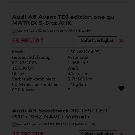
Audi A6 Avant TDI edition one qu
MATRIX S-Sitz AHK
68.980,00 €
Sofort verfügbar
Kombi
150 kW (204 PS)
Gebrauchtfahrzeug
Automatik
EZ: 12/2025
1.968 cm³
15.000 km
Weiß
Diesel
4/5 Türen
Verbrauch kombiniert¹
5.7l/100 km
CO2-Emission kombiniert¹
148g/km
CO2-Klasse
E
Audi A3 Sportback 30 TFSI LED
PDC+ SHZ NAVI+ Virtual+
27.790,00 €
Sofort verfügbar