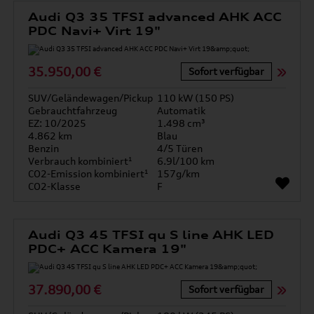
Audi Q3 35 TFSI advanced AHK ACC
PDC Navi+ Virt 19"
35.950,00 €
Sofort verfügbar
SUV/Geländewagen/Pickup
110 kW (150 PS)
Gebrauchtfahrzeug
Automatik
EZ: 10/2025
1.498 cm³
4.862 km
Blau
Benzin
4/5 Türen
Verbrauch kombiniert¹
6.9l/100 km
CO2-Emission kombiniert¹
157g/km
CO2-Klasse
F
Audi Q3 45 TFSI qu S line AHK LED
PDC+ ACC Kamera 19"
37.890,00 €
Sofort verfügbar