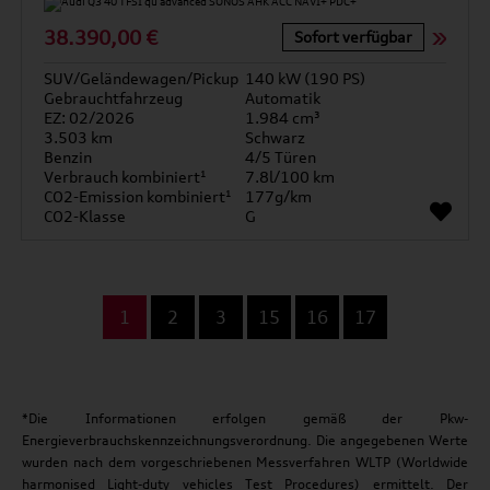
38.390,00 €
Sofort verfügbar
SUV/Geländewagen/Pickup
140 kW (190 PS)
Gebrauchtfahrzeug
Automatik
EZ: 02/2026
1.984 cm³
3.503 km
Schwarz
Benzin
4/5 Türen
Verbrauch kombiniert¹
7.8l/100 km
CO2-Emission kombiniert¹
177g/km
CO2-Klasse
G
...
1
2
3
15
16
17
*Die Informationen erfolgen gemäß der Pkw-
Energieverbrauchskennzeichnungsverordnung. Die angegebenen Werte
wurden nach dem vorgeschriebenen Messverfahren WLTP (Worldwide
harmonised Light-duty vehicles Test Procedures) ermittelt. Der