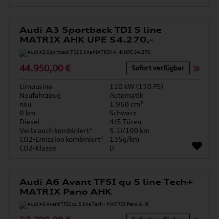
Audi A3 Sportback TDI S line
MATRIX AHK UPE 54.270,-
44.950,00 €
Sofort verfügbar
Limousine
110 kW (150 PS)
Neufahrzeug
Automatik
neu
1.968 cm³
0 km
Schwarz
Diesel
4/5 Türen
Verbrauch kombiniert¹
5.1l/100 km
CO2-Emission kombiniert¹
135g/km
CO2-Klasse
D
Audi A6 Avant TFSI qu S line Tech+
MATRIX Pano AHK