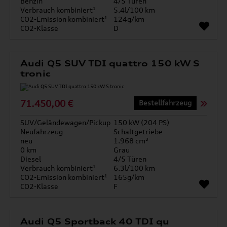
Benzin
4/5 Türen
Verbrauch kombiniert¹
5.4l/100 km
CO2-Emission kombiniert¹
124g/km
CO2-Klasse
D
Audi Q5 SUV TDI quattro 150 kW S
tronic
71.450,00 €
Bestellfahrzeug
SUV/Geländewagen/Pickup
150 kW (204 PS)
Neufahrzeug
Schaltgetriebe
neu
1.968 cm³
0 km
Grau
Diesel
4/5 Türen
Verbrauch kombiniert¹
6.3l/100 km
CO2-Emission kombiniert¹
165g/km
CO2-Klasse
F
Audi Q5 Sportback 40 TDI qu