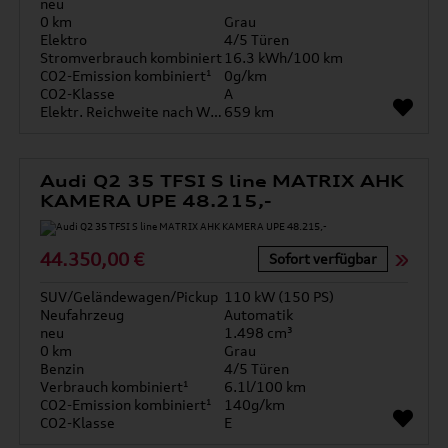
neu
0 km
Grau
Elektro
4/5 Türen
Stromverbrauch kombiniert
16.3 kWh/100 km
CO2-Emission kombiniert¹
0g/km
CO2-Klasse
A
Elektr. Reichweite nach WLTP*
659 km
Audi Q2 35 TFSI S line MATRIX AHK
KAMERA UPE 48.215,-
44.350,00 €
Sofort verfügbar
SUV/Geländewagen/Pickup
110 kW (150 PS)
Neufahrzeug
Automatik
neu
1.498 cm³
0 km
Grau
Benzin
4/5 Türen
Verbrauch kombiniert¹
6.1l/100 km
CO2-Emission kombiniert¹
140g/km
CO2-Klasse
E