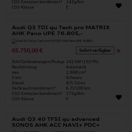
CO2-Emission kombiniert¹
142g/km
CO2-Klasse
E
Audi Q3 TDI qu Tech pro MATRIX
AHK Pano UPE 76.805,-
65.750,00 €
Sofort verfügbar
SUV/Geländewagen/Pickup
142 kW (193 PS)
Neufahrzeug
Automatik
neu
1.968 cm³
0 km
Schwarz
Diesel
4/5 Türen
Verbrauch kombiniert¹
6.7l/100 km
CO2-Emission kombiniert¹
175g/km
CO2-Klasse
F
Audi Q3 40 TFSI qu advanced
SONOS AHK ACC NAVI+ PDC+