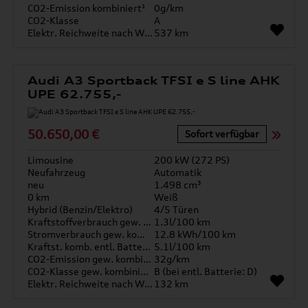
CO2-Emission kombiniert¹
0g/km
CO2-Klasse
A
Elektr. Reichweite nach WLTP*
537 km
Audi A3 Sportback TFSI e S line AHK
UPE 62.755,-
50.650,00 €
Sofort verfügbar
Limousine
200 kW (272 PS)
Neufahrzeug
Automatik
neu
1.498 cm³
0 km
Weiß
Hybrid (Benzin/Elektro)
4/5 Türen
Kraftstoffverbrauch gew. kombiniert
1.3l/100 km
Stromverbrauch gew. kombiniert
12.8 kWh/100 km
Kraftst. komb. entl. Batterie
5.1l/100 km
CO2-Emission gew. kombiniert
32g/km
CO2-Klasse gew. kombiniert
B (bei entl. Batterie: D)
Elektr. Reichweite nach WLTP*
132 km