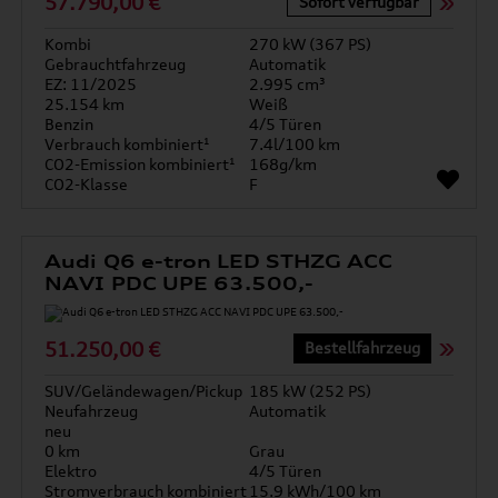
57.790,00 €
Sofort verfügbar
Kombi
270 kW (367 PS)
Gebrauchtfahrzeug
Automatik
EZ: 11/2025
2.995 cm³
25.154 km
Weiß
Benzin
4/5 Türen
Verbrauch kombiniert¹
7.4l/100 km
CO2-Emission kombiniert¹
168g/km
CO2-Klasse
F
Audi Q6 e-tron LED STHZG ACC
NAVI PDC UPE 63.500,-
51.250,00 €
Bestellfahrzeug
SUV/Geländewagen/Pickup
185 kW (252 PS)
Neufahrzeug
Automatik
neu
0 km
Grau
Elektro
4/5 Türen
Stromverbrauch kombiniert
15.9 kWh/100 km