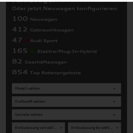
Fahrzeuge:
Oder jetzt Neuwagen konfigurieren
100
Neuwagen
412
Gebrauchtwagen
47
Audi Sport
165
Elektro/Plug-In-Hybrid
82
Geschäftswagen
854
Top Ratenangebote
Modell wählen
Kraftstoff wählen
Getriebe wählen
Erstzulassung von wählen
Erstzulassung bis wählen