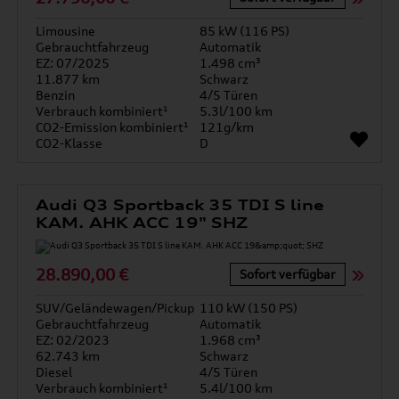
Limousine
85 kW (116 PS)
Gebrauchtfahrzeug
Automatik
EZ: 07/2025
1.498 cm³
11.877 km
Schwarz
Benzin
4/5 Türen
Verbrauch kombiniert¹
5.3l/100 km
CO2-Emission kombiniert¹
121g/km
CO2-Klasse
D
Audi Q3 Sportback 35 TDI S line
KAM. AHK ACC 19" SHZ
28.890,00 €
Sofort verfügbar
SUV/Geländewagen/Pickup
110 kW (150 PS)
Gebrauchtfahrzeug
Automatik
EZ: 02/2023
1.968 cm³
62.743 km
Schwarz
Diesel
4/5 Türen
Verbrauch kombiniert¹
5.4l/100 km