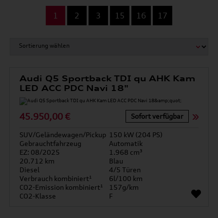
...
1
2
3
15
16
17
Audi Q5 Sportback TDI qu AHK Kam
LED ACC PDC Navi 18"
45.950,00 €
Sofort verfügbar
SUV/Geländewagen/Pickup
150 kW (204 PS)
Gebrauchtfahrzeug
Automatik
EZ: 08/2025
1.968 cm³
20.712 km
Blau
Diesel
4/5 Türen
Verbrauch kombiniert¹
6l/100 km
CO2-Emission kombiniert¹
157g/km
CO2-Klasse
F