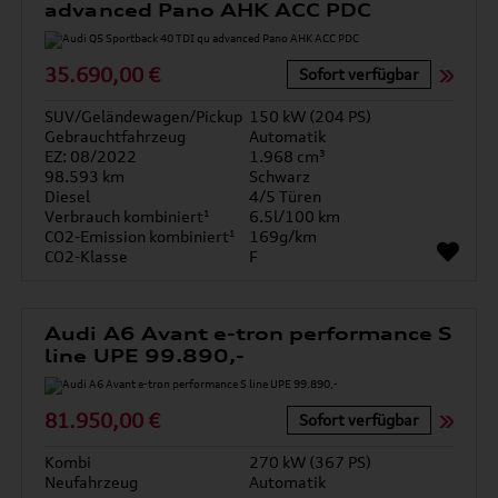
advanced Pano AHK ACC PDC
35.690,00 €
Sofort verfügbar
SUV/Geländewagen/Pickup
150 kW (204 PS)
Gebrauchtfahrzeug
Automatik
EZ: 08/2022
1.968 cm³
98.593 km
Schwarz
Diesel
4/5 Türen
Verbrauch kombiniert¹
6.5l/100 km
CO2-Emission kombiniert¹
169g/km
CO2-Klasse
F
Audi A6 Avant e-tron performance S
line UPE 99.890,-
81.950,00 €
Sofort verfügbar
Kombi
270 kW (367 PS)
Neufahrzeug
Automatik