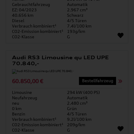
Gebrauchtfahrzeug
Automatik
EZ: 04/2023
2.967 cm³
40.656 km
Schwarz
Diesel
4/5 Türen
Verbrauch kombiniert¹
7.4l/100 km
CO2-Emission kombiniert¹
193g/km
CO2-Klasse
G
Audi RS3 Limousine qu LED UPE
70.840,-
60.850,00 €
Bestellfahrzeug
Limousine
294 kW (400 PS)
Neufahrzeug
Automatik
neu
2.480 cm³
0 km
Grün
Benzin
4/5 Türen
Verbrauch kombiniert¹
9.2l/100 km
CO2-Emission kombiniert¹
209g/km
CO2-Klasse
G