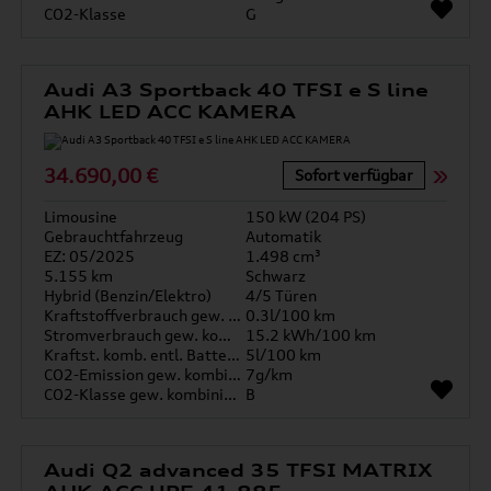
CO2-Klasse
G
Audi A3 Sportback 40 TFSI e S line
AHK LED ACC KAMERA
34.690,00 €
Sofort verfügbar
Limousine
150 kW (204 PS)
Gebrauchtfahrzeug
Automatik
EZ: 05/2025
1.498 cm³
5.155 km
Schwarz
Hybrid (Benzin/Elektro)
4/5 Türen
Kraftstoffverbrauch gew. kombiniert
0.3l/100 km
Stromverbrauch gew. kombiniert
15.2 kWh/100 km
Kraftst. komb. entl. Batterie
5l/100 km
CO2-Emission gew. kombiniert
7g/km
CO2-Klasse gew. kombiniert
B
Audi Q2 advanced 35 TFSI MATRIX