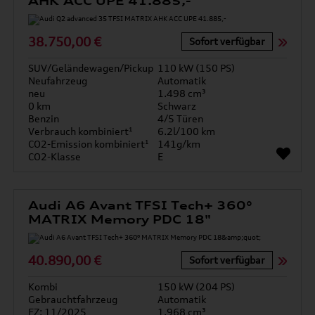
AHK ACC UPE 41.885,-
38.750,00 €
Sofort verfügbar
SUV/Geländewagen/Pickup
110 kW (150 PS)
Neufahrzeug
Automatik
neu
1.498 cm³
0 km
Schwarz
Benzin
4/5 Türen
Verbrauch kombiniert¹
6.2l/100 km
CO2-Emission kombiniert¹
141g/km
CO2-Klasse
E
Audi A6 Avant TFSI Tech+ 360°
MATRIX Memory PDC 18"
40.890,00 €
Sofort verfügbar
Kombi
150 kW (204 PS)
Gebrauchtfahrzeug
Automatik
EZ: 11/2025
1.968 cm³