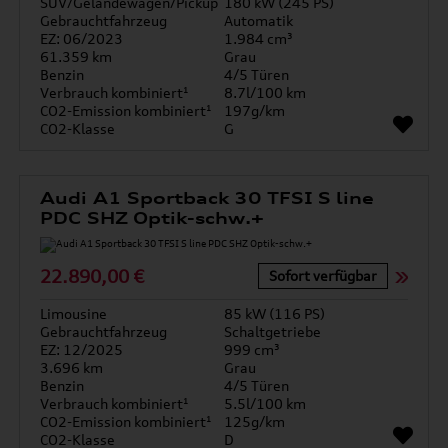
SUV/Geländewagen/Pickup
180 kW (245 PS)
Gebrauchtfahrzeug
Automatik
EZ: 06/2023
1.984 cm³
61.359 km
Grau
Benzin
4/5 Türen
Verbrauch kombiniert¹
8.7l/100 km
CO2-Emission kombiniert¹
197g/km
CO2-Klasse
G
Audi A1 Sportback 30 TFSI S line
PDC SHZ Optik-schw.+
22.890,00 €
Sofort verfügbar
Limousine
85 kW (116 PS)
Gebrauchtfahrzeug
Schaltgetriebe
EZ: 12/2025
999 cm³
3.696 km
Grau
Benzin
4/5 Türen
Verbrauch kombiniert¹
5.5l/100 km
CO2-Emission kombiniert¹
125g/km
CO2-Klasse
D