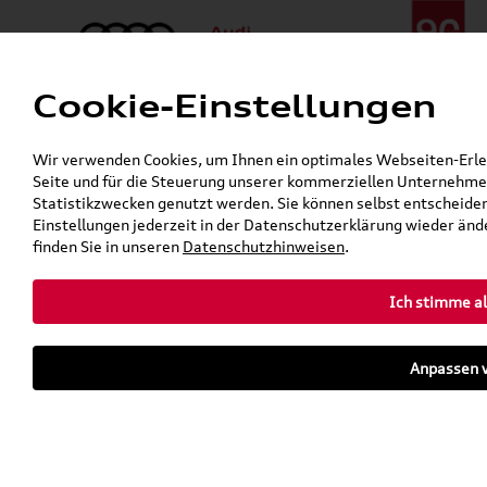
Cookie-Einstellungen
Menü
Telefon:
+49 (0)841 / 49 140
Wir verwenden Cookies, um Ihnen ein optimales Webseiten-Erlebn
24h-Pannenhilfe:
+49 (0)171 / 870 72 87
Seite und für die Steuerung unserer kommerziellen Unternehmen
Gerade geöffnet
Statistikzwecken genutzt werden. Sie können selbst entscheiden
Verkauf:
Mo. - Fr. 08:00 - 19:00 Uhr Sa. 09:00 - 13:00 Uhr
Einstellungen jederzeit in der Datenschutzerklärung wieder ände
Service:
Mo. - Fr. 06:00 - 20:00 Uhr Sa. 08:00 - 13:00 Uhr
finden Sie in unseren
Datenschutzhinweisen
.
Ich stimme al
Zurück zur Startseite
Parkhaus
Anpassen v
Sofort verfügbare