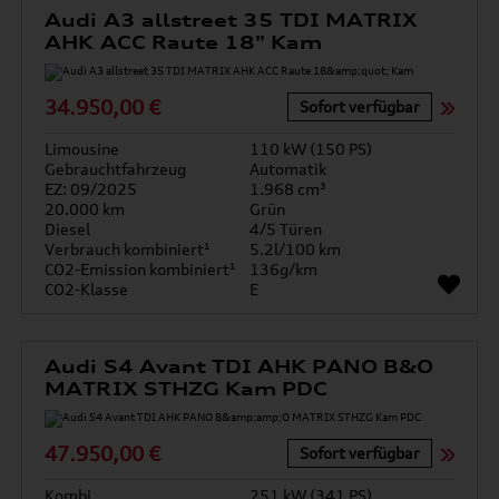
Audi A3 allstreet 35 TDI MATRIX
AHK ACC Raute 18" Kam
34.950,00 €
Sofort verfügbar
Limousine
110 kW (150 PS)
Gebrauchtfahrzeug
Automatik
EZ: 09/2025
1.968 cm³
20.000 km
Grün
Diesel
4/5 Türen
Verbrauch kombiniert¹
5.2l/100 km
CO2-Emission kombiniert¹
136g/km
CO2-Klasse
E
Audi S4 Avant TDI AHK PANO B&O
MATRIX STHZG Kam PDC
47.950,00 €
Sofort verfügbar
Kombi
251 kW (341 PS)