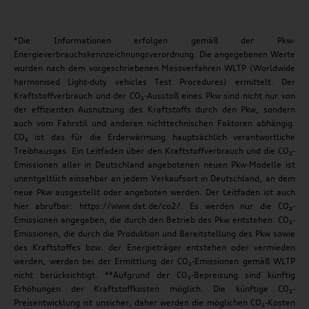
*Die Informationen erfolgen gemäß der Pkw-
Energieverbrauchskennzeichnungsverordnung. Die angegebenen Werte
wurden nach dem vorgeschriebenen Messverfahren WLTP (Worldwide
harmonised Light-duty vehicles Test Procedures) ermittelt. Der
Kraftstoffverbrauch und der CO₂-Ausstoß eines Pkw sind nicht nur von
der effizienten Ausnutzung des Kraftstoffs durch den Pkw, sondern
auch vom Fahrstil und anderen nichttechnischen Faktoren abhängig.
CO₂ ist das für die Erderwärmung hauptsächlich verantwortliche
Treibhausgas. Ein Leitfaden über den Kraftstoffverbrauch und die CO₂-
Emissionen aller in Deutschland angebotenen neuen Pkw-Modelle ist
unentgeltlich einsehbar an jedem Verkaufsort in Deutschland, an dem
neue Pkw ausgestellt oder angeboten werden. Der Leitfaden ist auch
hier abrufbar: https://www.dat.de/co2/. Es werden nur die CO₂-
Emissionen angegeben, die durch den Betrieb des Pkw entstehen. CO₂-
Emissionen, die durch die Produktion und Bereitstellung des Pkw sowie
des Kraftstoffes bzw. der Energieträger entstehen oder vermieden
werden, werden bei der Ermittlung der CO₂-Emissionen gemäß WLTP
nicht berücksichtigt. **Aufgrund der CO₂-Bepreisung sind künftig
Erhöhungen der Kraftstoffkosten möglich. Die künftige CO₂-
Preisentwicklung ist unsicher, daher werden die möglichen CO₂-Kosten