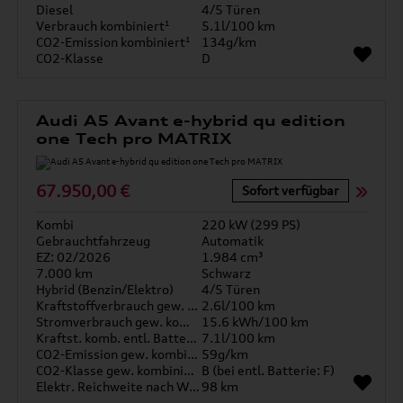
Diesel
4/5 Türen
Verbrauch kombiniert¹
5.1l/100 km
CO2-Emission kombiniert¹
134g/km
CO2-Klasse
D
Audi A5 Avant e-hybrid qu edition
one Tech pro MATRIX
67.950,00 €
Sofort verfügbar
Kombi
220 kW (299 PS)
Gebrauchtfahrzeug
Automatik
EZ: 02/2026
1.984 cm³
7.000 km
Schwarz
Hybrid (Benzin/Elektro)
4/5 Türen
Kraftstoffverbrauch gew. kombiniert
2.6l/100 km
Stromverbrauch gew. kombiniert
15.6 kWh/100 km
Kraftst. komb. entl. Batterie
7.1l/100 km
CO2-Emission gew. kombiniert
59g/km
CO2-Klasse gew. kombiniert
B (bei entl. Batterie: F)
Elektr. Reichweite nach WLTP*
98 km