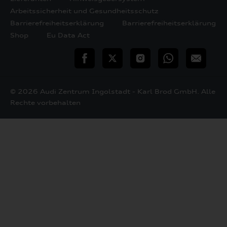
Arbeitssicherheit und Gesundheitsschutz
Barrierefreiheitserklärung
Barrierefreiheitserklärung
Shop
Eu Data Act
teilen
Twitter
Instagram
WhatsApp
E-
Mail
© 2026 Audi Zentrum Ingolstadt - Karl Brod GmbH. Alle
Rechte vorbehalten