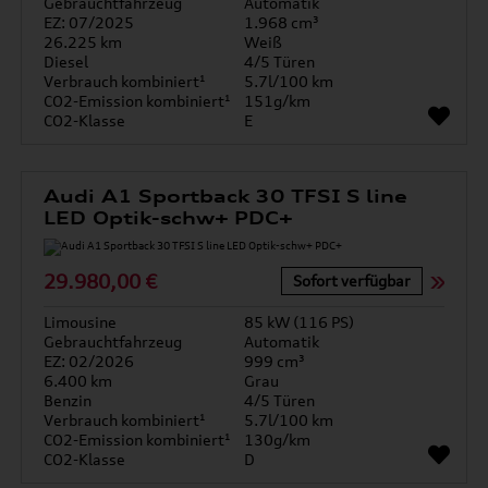
Gebrauchtfahrzeug
Automatik
EZ: 07/2025
1.968 cm³
26.225 km
Weiß
Diesel
4/5 Türen
Verbrauch kombiniert¹
5.7l/100 km
CO2-Emission kombiniert¹
151g/km
CO2-Klasse
E
Audi A1 Sportback 30 TFSI S line
LED Optik-schw+ PDC+
29.980,00 €
Sofort verfügbar
Limousine
85 kW (116 PS)
Gebrauchtfahrzeug
Automatik
EZ: 02/2026
999 cm³
6.400 km
Grau
Benzin
4/5 Türen
Verbrauch kombiniert¹
5.7l/100 km
CO2-Emission kombiniert¹
130g/km
CO2-Klasse
D