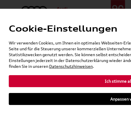
Cookie-Einstellungen
Menü
Telefon:
+49 (0)841 / 49 140
Wir verwenden Cookies, um Ihnen ein optimales Webseiten-Erlebn
24h-Pannenhilfe:
+49 (0)171 / 870 72 87
Seite und für die Steuerung unserer kommerziellen Unternehmen
Gerade geöffnet
Statistikzwecken genutzt werden. Sie können selbst entscheiden
Verkauf:
Mo. - Fr. 08:00 - 19:00 Uhr Sa. 09:00 - 13:00 Uhr
Einstellungen jederzeit in der Datenschutzerklärung wieder ände
Service:
Mo. - Fr. 06:00 - 20:00 Uhr Sa. 08:00 - 13:00 Uhr
finden Sie in unseren
Datenschutzhinweisen
.
Ich stimme al
Zurück zur Startseite
Parkhaus
Anpassen v
Sofort verfügbare