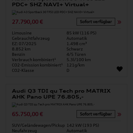
PDC+ SHZ NAVI+ Virtual+
27.790,00 €
Sofort verfügbar
Limousine
85 kW (116 PS)
Gebrauchtfahrzeug
Automatik
EZ: 07/2025
1.498 cm³
8.852 km
Schwarz
Benzin
4/5 Türen
Verbrauch kombiniert¹
5.3l/100 km
CO2-Emission kombiniert¹
121g/km
CO2-Klasse
D
Audi Q3 TDI qu Tech pro MATRIX
AHK Pano UPE 76.805,-
65.750,00 €
Sofort verfügbar
SUV/Geländewagen/Pickup
142 kW (193 PS)
Neufahrzeug
Automatik