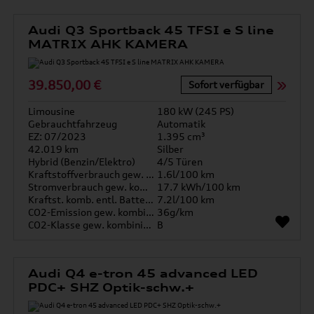
Audi Q3 Sportback 45 TFSI e S line
MATRIX AHK KAMERA
39.850,00 €
Sofort verfügbar
Limousine
180 kW (245 PS)
Gebrauchtfahrzeug
Automatik
EZ: 07/2023
1.395 cm³
42.019 km
Silber
Hybrid (Benzin/Elektro)
4/5 Türen
Kraftstoffverbrauch gew. kombiniert
1.6l/100 km
Stromverbrauch gew. kombiniert
17.7 kWh/100 km
Kraftst. komb. entl. Batterie
7.2l/100 km
CO2-Emission gew. kombiniert
36g/km
CO2-Klasse gew. kombiniert
B
Audi Q4 e-tron 45 advanced LED
PDC+ SHZ Optik-schw.+