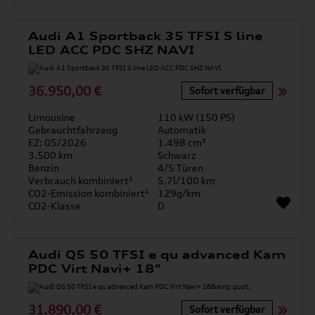
Audi A1 Sportback 35 TFSI S line
LED ACC PDC SHZ NAVI
36.950,00 €
Sofort verfügbar
Limousine
110 kW (150 PS)
Gebrauchtfahrzeug
Automatik
EZ: 05/2026
1.498 cm³
3.500 km
Schwarz
Benzin
4/5 Türen
Verbrauch kombiniert¹
5.7l/100 km
CO2-Emission kombiniert¹
129g/km
CO2-Klasse
D
Audi Q5 50 TFSI e qu advanced Kam
PDC Virt Navi+ 18"
31.890,00 €
Sofort verfügbar