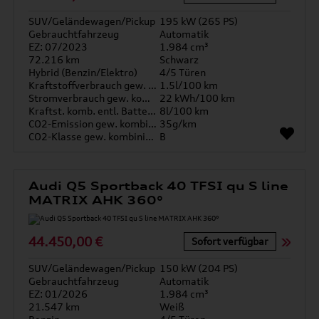
SUV/Geländewagen/Pickup
195 kW (265 PS)
Gebrauchtfahrzeug
Automatik
EZ: 07/2023
1.984 cm³
72.216 km
Schwarz
Hybrid (Benzin/Elektro)
4/5 Türen
Kraftstoffverbrauch gew. kombiniert
1.5l/100 km
Stromverbrauch gew. kombiniert
22 kWh/100 km
Kraftst. komb. entl. Batterie
8l/100 km
CO2-Emission gew. kombiniert
35g/km
CO2-Klasse gew. kombiniert
B
Audi Q5 Sportback 40 TFSI qu S line
MATRIX AHK 360°
44.450,00 €
Sofort verfügbar
SUV/Geländewagen/Pickup
150 kW (204 PS)
Gebrauchtfahrzeug
Automatik
EZ: 01/2026
1.984 cm³
21.547 km
Weiß