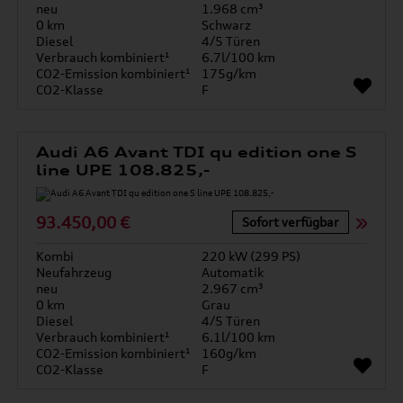
neu
1.968 cm³
0 km
Schwarz
Diesel
4/5 Türen
Verbrauch kombiniert¹
6.7l/100 km
CO2-Emission kombiniert¹
175g/km
CO2-Klasse
F
Audi A6 Avant TDI qu edition one S
line UPE 108.825,-
93.450,00 €
Sofort verfügbar
Kombi
220 kW (299 PS)
Neufahrzeug
Automatik
neu
2.967 cm³
0 km
Grau
Diesel
4/5 Türen
Verbrauch kombiniert¹
6.1l/100 km
CO2-Emission kombiniert¹
160g/km
CO2-Klasse
F