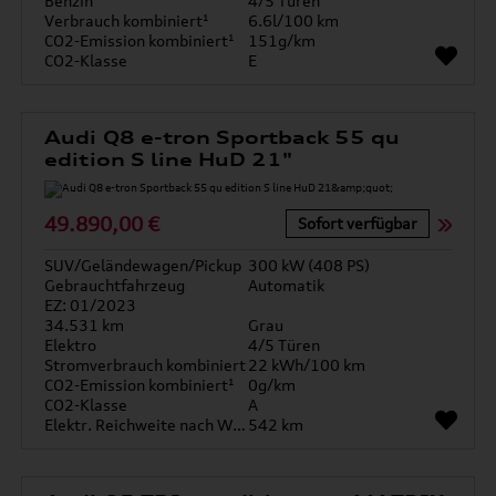
Benzin
4/5 Türen
Verbrauch kombiniert¹
6.6l/100 km
CO2-Emission kombiniert¹
151g/km
CO2-Klasse
E
Audi Q8 e-tron Sportback 55 qu
edition S line HuD 21"
49.890,00 €
Sofort verfügbar
SUV/Geländewagen/Pickup
300 kW (408 PS)
Gebrauchtfahrzeug
Automatik
EZ: 01/2023
34.531 km
Grau
Elektro
4/5 Türen
Stromverbrauch kombiniert
22 kWh/100 km
CO2-Emission kombiniert¹
0g/km
CO2-Klasse
A
Elektr. Reichweite nach WLTP*
542 km