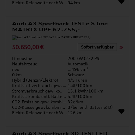
Elektr. Reichweite nach WLTP*
94 km
Audi A3 Sportback TFSI e S line
MATRIX UPE 62.755,-
50.650,00 €
Sofort verfügbar
Limousine
200 kW (272 PS)
Neufahrzeug
Automatik
neu
1.498 cm³
0 km
Schwarz
Hybrid (Benzin/Elektro)
4/5 Türen
Kraftstoffverbrauch gew. kombiniert
1.4l/100 km
Stromverbrauch gew. kombiniert
13.1 kWh/100 km
Kraftst. komb. entl. Batterie
5.4l/100 km
CO2-Emission gew. kombiniert
32g/km
CO2-Klasse gew. kombiniert
B (bei entl. Batterie: D)
Elektr. Reichweite nach WLTP*
126 km
Audi A3 Sportback 30 TFSI LED