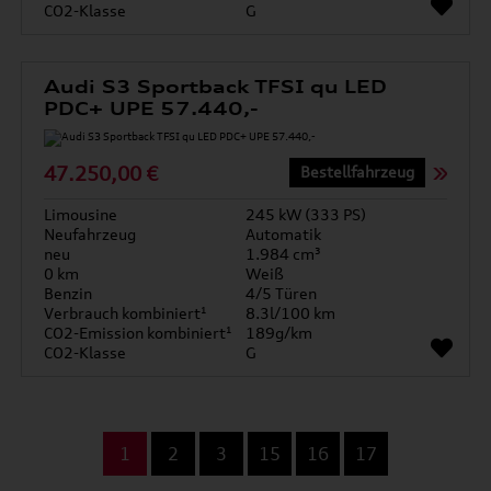
CO2-Klasse
G
Audi S3 Sportback TFSI qu LED
PDC+ UPE 57.440,-
47.250,00 €
Bestellfahrzeug
Limousine
245 kW (333 PS)
Neufahrzeug
Automatik
neu
1.984 cm³
0 km
Weiß
Benzin
4/5 Türen
Verbrauch kombiniert¹
8.3l/100 km
CO2-Emission kombiniert¹
189g/km
CO2-Klasse
G
...
1
2
3
15
16
17