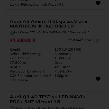
Elektr. Reichweite nach WLTP*
574 km
Audi A5 Avant TFSI qu 2x S line
MATRIX AHK HuD B&O 19
44.980,00 €
Sofort verfügbar
Kombi
150 kW (204 PS)
Gebrauchtfahrzeug
Automatik
EZ: 01/2025
1.984 cm³
37.500 km
Grau
Benzin
4/5 Türen
Verbrauch kombiniert¹
7.3l/100 km
CO2-Emission kombiniert¹
166g/km
CO2-Klasse
F
Audi Q3 40 TFSI qu LED NAVI+
PDC+ SHZ Virtual 18"