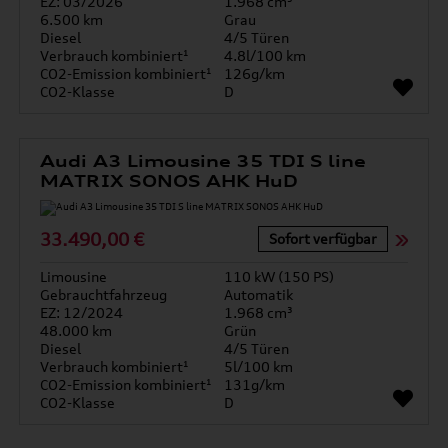
EZ: 03/2026
1.968 cm³
6.500 km
Grau
Diesel
4/5 Türen
Verbrauch kombiniert¹
4.8l/100 km
CO2-Emission kombiniert¹
126g/km
CO2-Klasse
D
Audi A3 Limousine 35 TDI S line
MATRIX SONOS AHK HuD
33.490,00 €
Sofort verfügbar
Limousine
110 kW (150 PS)
Gebrauchtfahrzeug
Automatik
EZ: 12/2024
1.968 cm³
48.000 km
Grün
Diesel
4/5 Türen
Verbrauch kombiniert¹
5l/100 km
CO2-Emission kombiniert¹
131g/km
CO2-Klasse
D