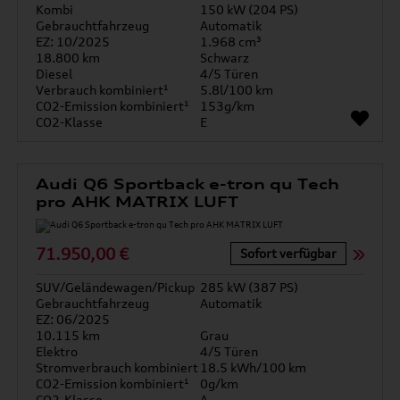
Kombi
150 kW (204 PS)
Gebrauchtfahrzeug
Automatik
EZ: 10/2025
1.968 cm³
18.800 km
Schwarz
Diesel
4/5 Türen
Verbrauch kombiniert¹
5.8l/100 km
CO2-Emission kombiniert¹
153g/km
CO2-Klasse
E
Audi Q6 Sportback e-tron qu Tech
pro AHK MATRIX LUFT
71.950,00 €
Sofort verfügbar
SUV/Geländewagen/Pickup
285 kW (387 PS)
Gebrauchtfahrzeug
Automatik
EZ: 06/2025
10.115 km
Grau
Elektro
4/5 Türen
Stromverbrauch kombiniert
18.5 kWh/100 km
CO2-Emission kombiniert¹
0g/km
CO2-Klasse
A