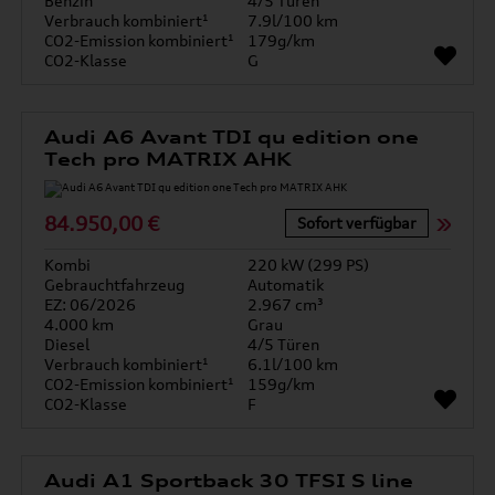
Benzin
4/5 Türen
Verbrauch kombiniert¹
7.9l/100 km
CO2-Emission kombiniert¹
179g/km
CO2-Klasse
G
Audi A6 Avant TDI qu edition one
Tech pro MATRIX AHK
84.950,00 €
Sofort verfügbar
Kombi
220 kW (299 PS)
Gebrauchtfahrzeug
Automatik
EZ: 06/2026
2.967 cm³
4.000 km
Grau
Diesel
4/5 Türen
Verbrauch kombiniert¹
6.1l/100 km
CO2-Emission kombiniert¹
159g/km
CO2-Klasse
F
Audi A1 Sportback 30 TFSI S line