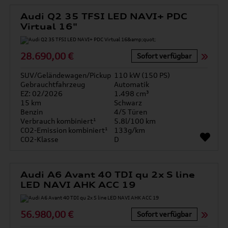
Audi Q2 35 TFSI LED NAVI+ PDC
Virtual 16"
28.690,00 €
Sofort verfügbar
SUV/Geländewagen/Pickup
110 kW (150 PS)
Gebrauchtfahrzeug
Automatik
EZ: 02/2026
1.498 cm³
15 km
Schwarz
Benzin
4/5 Türen
Verbrauch kombiniert¹
5.8l/100 km
CO2-Emission kombiniert¹
133g/km
CO2-Klasse
D
Audi A6 Avant 40 TDI qu 2x S line
LED NAVI AHK ACC 19
56.980,00 €
Sofort verfügbar