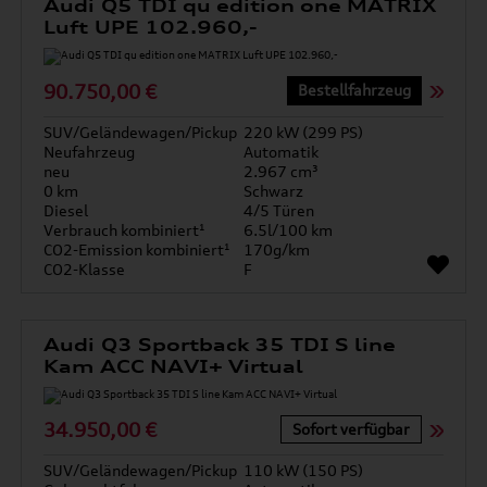
Audi Q5 TDI qu edition one MATRIX
Luft UPE 102.960,-
90.750,00 €
Bestellfahrzeug
SUV/Geländewagen/Pickup
220 kW (299 PS)
Neufahrzeug
Automatik
neu
2.967 cm³
0 km
Schwarz
Diesel
4/5 Türen
Verbrauch kombiniert¹
6.5l/100 km
CO2-Emission kombiniert¹
170g/km
CO2-Klasse
F
Audi Q3 Sportback 35 TDI S line
Kam ACC NAVI+ Virtual
34.950,00 €
Sofort verfügbar
SUV/Geländewagen/Pickup
110 kW (150 PS)