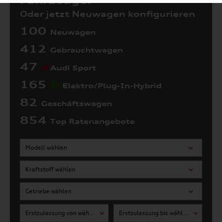
Fahrzeuge:
Oder jetzt Neuwagen konfigurieren
100
Neuwagen
412
Gebrauchtwagen
47
Audi Sport
165
Elektro/Plug-In-Hybrid
82
Geschäftswagen
854
Top Ratenangebote
Modell wählen
Kraftstoff wählen
Getriebe wählen
Erstzulassung von wählen
Erstzulassung bis wählen