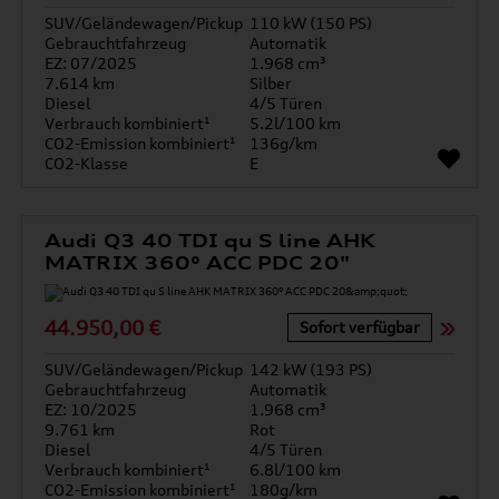
SUV/Geländewagen/Pickup
110 kW (150 PS)
Gebrauchtfahrzeug
Automatik
EZ: 07/2025
1.968 cm³
7.614 km
Silber
Diesel
4/5 Türen
Verbrauch kombiniert¹
5.2l/100 km
CO2-Emission kombiniert¹
136g/km
CO2-Klasse
E
Audi Q3 40 TDI qu S line AHK
MATRIX 360° ACC PDC 20"
44.950,00 €
Sofort verfügbar
SUV/Geländewagen/Pickup
142 kW (193 PS)
Gebrauchtfahrzeug
Automatik
EZ: 10/2025
1.968 cm³
9.761 km
Rot
Diesel
4/5 Türen
Verbrauch kombiniert¹
6.8l/100 km
CO2-Emission kombiniert¹
180g/km