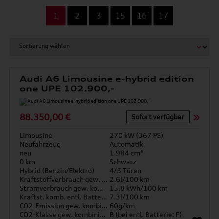
...
1
2
3
15
16
17
Audi A6 Limousine e-hybrid edition
one UPE 102.900,-
88.350,00 €
Sofort verfügbar
Limousine
270 kW (367 PS)
Neufahrzeug
Automatik
neu
1.984 cm³
0 km
Schwarz
Hybrid (Benzin/Elektro)
4/5 Türen
Kraftstoffverbrauch gew. kombiniert
2.6l/100 km
Stromverbrauch gew. kombiniert
15.8 kWh/100 km
Kraftst. komb. entl. Batterie
7.3l/100 km
CO2-Emission gew. kombiniert
60g/km
CO2-Klasse gew. kombiniert
B (bei entl. Batterie: F)