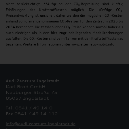
nicht berücksichtigt. **Aufgrund der CO₂-Bepreisung sind künftig
Erhöhungen der Kraftstoffkosten möglich. Die künftige CO₂-
Preisentwicklung ist unsicher, daher werden die möglichen CO₂-Kosten
anhand von drei angenommenen CO₂-Preisen für den Zeitraum 2025 bis
2034 berechnet. Die tatsächlichen CO₂-Preise können sowohl höher als
auch niedriger als in den hier zugrundeliegenden Modellrechnungen
ausfallen. Die CO₂-Kosten sind beim Tanken mit den Kraftstoffkosten zu
bezahlen. Weitere Informationen unter www.alternativ-mobil.info
Audi Zentrum Ingolstadt
Karl Brod GmbH
Neuburger Straße 75
85057 Ingolstadt
Tel.
0841 / 49 14-0
Fax
0841 / 49 14-112
info@audi-zentrum-ingolstadt.de