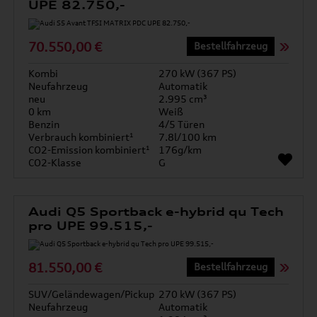
UPE 82.750,-
70.550,00 €
Bestellfahrzeug
Kombi
270 kW (367 PS)
Neufahrzeug
Automatik
neu
2.995 cm³
0 km
Weiß
Benzin
4/5 Türen
Verbrauch kombiniert¹
7.8l/100 km
CO2-Emission kombiniert¹
176g/km
CO2-Klasse
G
Audi Q5 Sportback e-hybrid qu Tech
pro UPE 99.515,-
81.550,00 €
Bestellfahrzeug
SUV/Geländewagen/Pickup
270 kW (367 PS)
Neufahrzeug
Automatik