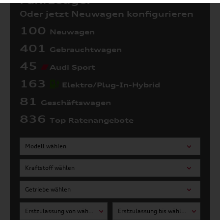
Fahrzeuge:
Oder jetzt Neuwagen konfigurieren
100
Neuwagen
401
Gebrauchtwagen
45
Audi Sport
163
Elektro/Plug-In-Hybrid
81
Geschäftswagen
836
Top Ratenangebote
Modell wählen
Kraftstoff wählen
Getriebe wählen
Erstzulassung von wählen
Erstzulassung bis wählen