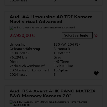
CO2-Klasse
D
Audi A4 Limousine 40 TDI Kamera
Navi virtual Advanced
22.950,00 €
Sofort verfügbar
Limousine
150 kW (204 PS)
Gebrauchtfahrzeug
Automatik
EZ: 06/2022
1.968 cm³
76.294 km
Grau
Diesel
4/5 Türen
Verbrauch kombiniert¹
5.2l/100 km
CO2-Emission kombiniert¹
137g/km
CO2-Klasse
E
Audi RS4 Avant AHK PANO MATRIX
B&O Memory Kamera 20"