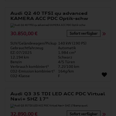
Audi Q2 40 TFSI qu advanced
KAMERA ACC PDC Optik-schw
30.850,00 €
Sofort verfügbar
SUV/Geländewagen/Pickup
140 kW (190 PS)
Gebrauchtfahrzeug
Automatik
EZ: 07/2025
1.984 cm³
12.194 km
Schwarz
Benzin
4/5 Türen
Verbrauch kombiniert¹
7.2l/100 km
CO2-Emission kombiniert¹
164g/km
CO2-Klasse
F
Audi Q3 35 TDI LED ACC PDC Virtual
Navi+ SHZ 17"
32.890,00 €
Sofort verfügbar