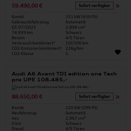
59.490,00 €
Sofort verfügbar
Kombi
331 kW (450 PS)
Gebrauchtfahrzeug
Automatik
EZ: 07/2023
2.894 cm³
74.939 km
Schwarz
Benzin
4/5 Türen
Verbrauch kombiniert¹
10l/100 km
CO2-Emission kombiniert¹
226g/km
CO2-Klasse
G
Audi A6 Avant TDI edition one Tech
pro UPE 108.485,-
88.650,00 €
Sofort verfügbar
Kombi
220 kW (299 PS)
Neufahrzeug
Automatik
neu
2.967 cm³
0 km
Schwarz
Diesel
4/5 Türen