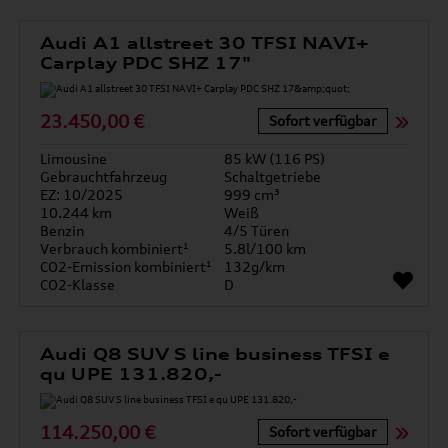
Audi A1 allstreet 30 TFSI NAVI+
Carplay PDC SHZ 17"
23.450,00 €
Sofort verfügbar
Limousine
85 kW (116 PS)
Gebrauchtfahrzeug
Schaltgetriebe
EZ: 10/2025
999 cm³
10.244 km
Weiß
Benzin
4/5 Türen
Verbrauch kombiniert¹
5.8l/100 km
CO2-Emission kombiniert¹
132g/km
CO2-Klasse
D
Audi Q8 SUV S line business TFSI e
qu UPE 131.820,-
114.250,00 €
Sofort verfügbar