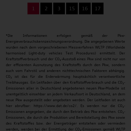
...
1
2
3
15
16
17
*Die Informationen erfolgen gemäß der Pkw-
Energieverbrauchskennzeichnungsverordnung. Die angegebenen Werte
wurden nach dem vorgeschriebenen Messverfahren WLTP (Worldwide
harmonised Light-duty vehicles Test Procedures) ermittelt. Der
Kraftstoffverbrauch und der CO₂-Ausstoß eines Pkw sind nicht nur von
der effizienten Ausnutzung des Kraftstoffs durch den Pkw, sondern
auch vom Fahrstil und anderen nichttechnischen Faktoren abhängig.
CO₂ ist das für die Erderwärmung hauptsächlich verantwortliche
Treibhausgas. Ein Leitfaden über den Kraftstoffverbrauch und die CO₂-
Emissionen aller in Deutschland angebotenen neuen Pkw-Modelle ist
unentgeltlich einsehbar an jedem Verkaufsort in Deutschland, an dem
neue Pkw ausgestellt oder angeboten werden. Der Leitfaden ist auch
hier abrufbar: https://www.dat.de/co2/. Es werden nur die CO₂-
Emissionen angegeben, die durch den Betrieb des Pkw entstehen. CO₂-
Emissionen, die durch die Produktion und Bereitstellung des Pkw sowie
des Kraftstoffes bzw. der Energieträger entstehen oder vermieden
werden, werden bei der Ermittlung der CO₂-Emissionen gemäß WLTP