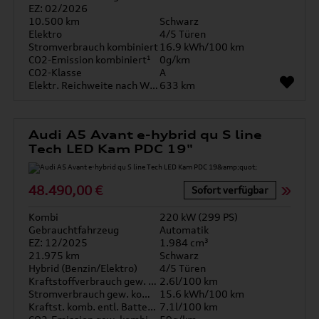
EZ: 02/2026
10.500 km
Schwarz
Elektro
4/5 Türen
Stromverbrauch kombiniert
16.9 kWh/100 km
CO2-Emission kombiniert¹
0g/km
CO2-Klasse
A
Elektr. Reichweite nach WLTP*
633 km
Audi A5 Avant e-hybrid qu S line
Tech LED Kam PDC 19"
48.490,00 €
Sofort verfügbar
Kombi
220 kW (299 PS)
Gebrauchtfahrzeug
Automatik
EZ: 12/2025
1.984 cm³
21.975 km
Schwarz
Hybrid (Benzin/Elektro)
4/5 Türen
Kraftstoffverbrauch gew. kombiniert
2.6l/100 km
Stromverbrauch gew. kombiniert
15.6 kWh/100 km
Kraftst. komb. entl. Batterie
7.1l/100 km