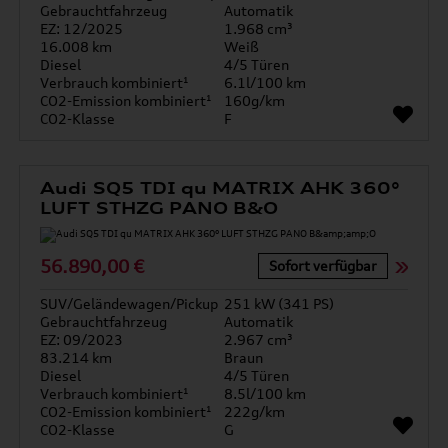
Gebrauchtfahrzeug
Automatik
EZ: 12/2025
1.968 cm³
16.008 km
Weiß
Diesel
4/5 Türen
Verbrauch kombiniert¹
6.1l/100 km
CO2-Emission kombiniert¹
160g/km
CO2-Klasse
F
Audi SQ5 TDI qu MATRIX AHK 360°
LUFT STHZG PANO B&O
56.890,00 €
Sofort verfügbar
SUV/Geländewagen/Pickup
251 kW (341 PS)
Gebrauchtfahrzeug
Automatik
EZ: 09/2023
2.967 cm³
83.214 km
Braun
Diesel
4/5 Türen
Verbrauch kombiniert¹
8.5l/100 km
CO2-Emission kombiniert¹
222g/km
CO2-Klasse
G