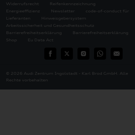
Widerrufsrecht
Reifenkennzeichnung
Energieeffizienz
Newsletter
code-of-conduct für
Lieferanten
Hinweisgebersystem
Arbeitssicherheit und Gesundheitsschutz
Barrierefreiheitserklärung
Barrierefreiheitserklärung
Shop
Eu Data Act
teilen
Twitter
Instagram
WhatsApp
E-
Mail
© 2026 Audi Zentrum Ingolstadt - Karl Brod GmbH. Alle
Rechte vorbehalten