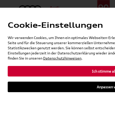
Cookie-Einstellungen
Menü
Telefon:
+49 (0)841 / 49 140
Wir verwenden Cookies, um Ihnen ein optimales Webseiten-Erlebn
24h-Pannenhilfe:
+49 (0)171 / 870 72 87
Seite und für die Steuerung unserer kommerziellen Unternehmen
Öffnet in 7 Stunden, 2 Minuten
Statistikzwecken genutzt werden. Sie können selbst entscheiden
Verkauf:
Mo. - Fr. 08:00 - 19:00 Uhr Sa. 09:00 - 13:00 Uhr
Einstellungen jederzeit in der Datenschutzerklärung wieder ände
Service:
Mo. - Fr. 06:00 - 20:00 Uhr Sa. 08:00 - 13:00 Uhr
finden Sie in unseren
Datenschutzhinweisen
.
Ich stimme al
Zurück zur Startseite
Parkhaus
Anpassen v
Sofort verfügbare