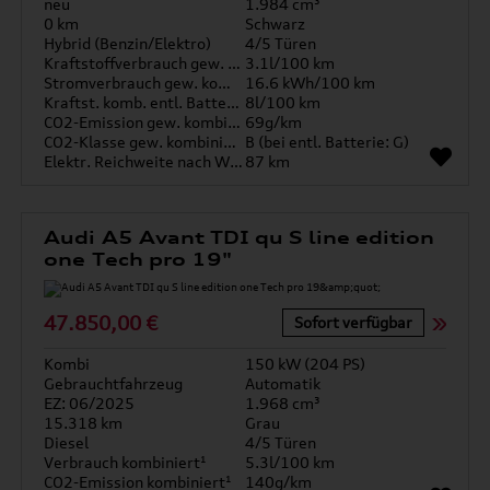
neu
1.984 cm³
0 km
Schwarz
Hybrid (Benzin/Elektro)
4/5 Türen
Kraftstoffverbrauch gew. kombiniert
3.1l/100 km
Stromverbrauch gew. kombiniert
16.6 kWh/100 km
Kraftst. komb. entl. Batterie
8l/100 km
CO2-Emission gew. kombiniert
69g/km
CO2-Klasse gew. kombiniert
B (bei entl. Batterie: G)
Elektr. Reichweite nach WLTP*
87 km
Audi A5 Avant TDI qu S line edition
one Tech pro 19"
47.850,00 €
Sofort verfügbar
Kombi
150 kW (204 PS)
Gebrauchtfahrzeug
Automatik
EZ: 06/2025
1.968 cm³
15.318 km
Grau
Diesel
4/5 Türen
Verbrauch kombiniert¹
5.3l/100 km
CO2-Emission kombiniert¹
140g/km