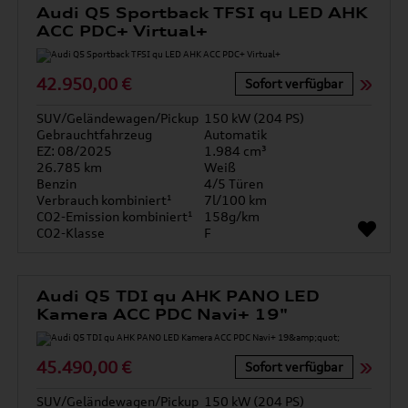
Audi Q5 Sportback TFSI qu LED AHK
ACC PDC+ Virtual+
42.950,00 €
Sofort verfügbar
SUV/Geländewagen/Pickup
150 kW (204 PS)
Gebrauchtfahrzeug
Automatik
EZ: 08/2025
1.984 cm³
26.785 km
Weiß
Benzin
4/5 Türen
Verbrauch kombiniert¹
7l/100 km
CO2-Emission kombiniert¹
158g/km
CO2-Klasse
F
Audi Q5 TDI qu AHK PANO LED
Kamera ACC PDC Navi+ 19"
45.490,00 €
Sofort verfügbar
SUV/Geländewagen/Pickup
150 kW (204 PS)