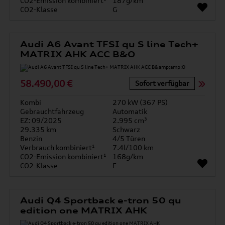
CO2-Emission kombiniert¹
187g/km
CO2-Klasse
G
Audi A6 Avant TFSI qu S line Tech+
MATRIX AHK ACC B&O
58.490,00 €
Sofort verfügbar
Kombi
270 kW (367 PS)
Gebrauchtfahrzeug
Automatik
EZ: 09/2025
2.995 cm³
29.335 km
Schwarz
Benzin
4/5 Türen
Verbrauch kombiniert¹
7.4l/100 km
CO2-Emission kombiniert¹
168g/km
CO2-Klasse
F
Audi Q4 Sportback e-tron 50 qu
edition one MATRIX AHK