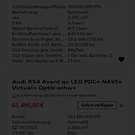
SUV/Geländewagen/Pickup
360 kW (489 PS)
Neufahrzeug
Automatik
neu
2.995 cm³
0 km
Schwarz
Hybrid (Benzin/Elektro)
4/5 Türen
Kraftstoffverbrauch gew. kombiniert
4.4l/100 km
Stromverbrauch gew. kombiniert
19.6 kWh/100 km
Kraftst. komb. entl. Batterie
10.3l/100 km
CO2-Emission gew. kombiniert
99g/km
CO2-Klasse gew. kombiniert
C (bei entl. Batterie: G)
Elektr. Reichweite nach WLTP*
75 km
Audi RS4 Avant qu LED PDC+ NAVI+
Virtual+ Optik-schw+
61.490,00 €
Sofort verfügbar
Kombi
331 kW (450 PS)
Gebrauchtfahrzeug
Automatik
EZ: 06/2023
2.894 cm³
23.987 km
Blau