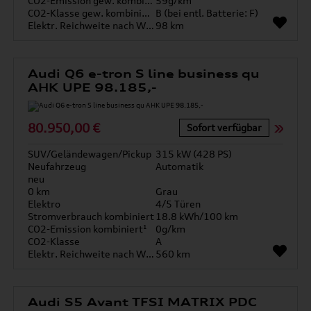
CO2-Emission gew. kombiniert
59g/km
CO2-Klasse gew. kombiniert
B (bei entl. Batterie: F)
Elektr. Reichweite nach WLTP*
98 km
Audi Q6 e-tron S line business qu
AHK UPE 98.185,-
80.950,00 €
Sofort verfügbar
SUV/Geländewagen/Pickup
315 kW (428 PS)
Neufahrzeug
Automatik
neu
0 km
Grau
Elektro
4/5 Türen
Stromverbrauch kombiniert
18.8 kWh/100 km
CO2-Emission kombiniert¹
0g/km
CO2-Klasse
A
Elektr. Reichweite nach WLTP*
560 km
Audi S5 Avant TFSI MATRIX PDC