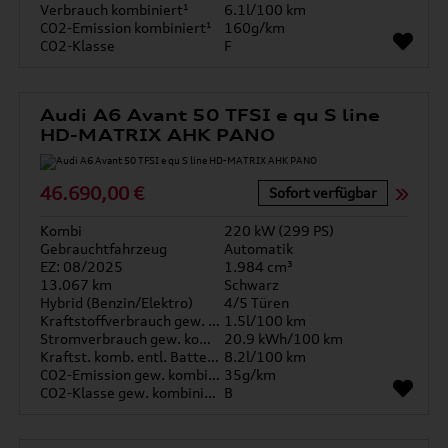
Verbrauch kombiniert¹
6.1l/100 km
CO2-Emission kombiniert¹
160g/km
CO2-Klasse
F
Audi A6 Avant 50 TFSI e qu S line
HD-MATRIX AHK PANO
46.690,00 €
Sofort verfügbar
Kombi
220 kW (299 PS)
Gebrauchtfahrzeug
Automatik
EZ: 08/2025
1.984 cm³
13.067 km
Schwarz
Hybrid (Benzin/Elektro)
4/5 Türen
Kraftstoffverbrauch gew. kombiniert
1.5l/100 km
Stromverbrauch gew. kombiniert
20.9 kWh/100 km
Kraftst. komb. entl. Batterie
8.2l/100 km
CO2-Emission gew. kombiniert
35g/km
CO2-Klasse gew. kombiniert
B