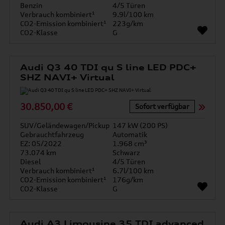
Benzin
4/5 Türen
Verbrauch kombiniert¹
9.9l/100 km
CO2-Emission kombiniert¹
223g/km
CO2-Klasse
G
Audi Q3 40 TDI qu S line LED PDC+
SHZ NAVI+ Virtual
30.850,00 €
Sofort verfügbar
SUV/Geländewagen/Pickup
147 kW (200 PS)
Gebrauchtfahrzeug
Automatik
EZ: 05/2022
1.968 cm³
73.074 km
Schwarz
Diesel
4/5 Türen
Verbrauch kombiniert¹
6.7l/100 km
CO2-Emission kombiniert¹
176g/km
CO2-Klasse
G
Audi A3 Limousine 35 TDI advanced