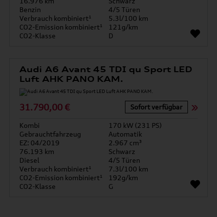
16.976 km
Schwarz
Benzin
4/5 Türen
Verbrauch kombiniert¹
5.3l/100 km
CO2-Emission kombiniert¹
121g/km
CO2-Klasse
D
Audi A6 Avant 45 TDI qu Sport LED
Luft AHK PANO KAM.
31.790,00 €
Sofort verfügbar
Kombi
170 kW (231 PS)
Gebrauchtfahrzeug
Automatik
EZ: 04/2019
2.967 cm³
76.193 km
Schwarz
Diesel
4/5 Türen
Verbrauch kombiniert¹
7.3l/100 km
CO2-Emission kombiniert¹
192g/km
CO2-Klasse
G