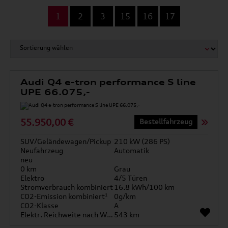
...
1
2
3
15
16
17
Audi Q4 e-tron performance S line
UPE 66.075,-
55.950,00 €
Bestellfahrzeug
SUV/Geländewagen/Pickup
210 kW (286 PS)
Neufahrzeug
Automatik
neu
0 km
Grau
Elektro
4/5 Türen
Stromverbrauch kombiniert
16.8 kWh/100 km
CO2-Emission kombiniert¹
0g/km
CO2-Klasse
A
Elektr. Reichweite nach WLTP*
543 km