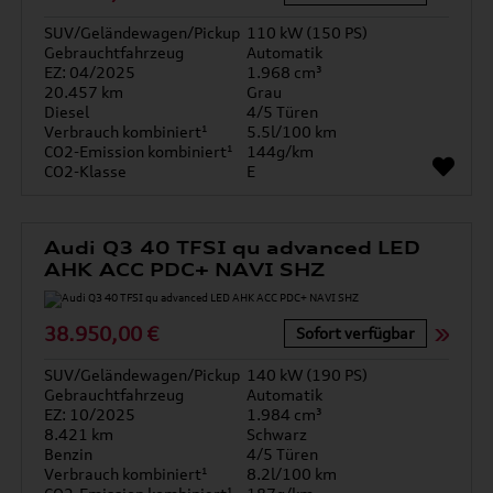
SUV/Geländewagen/Pickup
110 kW (150 PS)
Gebrauchtfahrzeug
Automatik
EZ: 04/2025
1.968 cm³
20.457 km
Grau
Diesel
4/5 Türen
Verbrauch kombiniert¹
5.5l/100 km
CO2-Emission kombiniert¹
144g/km
CO2-Klasse
E
Audi Q3 40 TFSI qu advanced LED
AHK ACC PDC+ NAVI SHZ
38.950,00 €
Sofort verfügbar
SUV/Geländewagen/Pickup
140 kW (190 PS)
Gebrauchtfahrzeug
Automatik
EZ: 10/2025
1.984 cm³
8.421 km
Schwarz
Benzin
4/5 Türen
Verbrauch kombiniert¹
8.2l/100 km