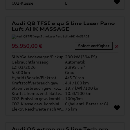
CO2-Klasse
E
Audi Q8 TFSI e qu S line Laser Pano
Luft AHK MASSAGE
95.950,00 €
Sofort verfügbar
SUV/Geländewagen/Pickup
290 kW (394 PS)
Gebrauchtfahrzeug
Automatik
EZ: 03/2026
2.995 cm³
5.500 km
Grau
Hybrid (Benzin/Elektro)
4/5 Türen
Kraftstoffverbrauch gew. kombiniert
4.4l/100 km
Stromverbrauch gew. kombiniert
19.7 kWh/100 km
Kraftst. komb. entl. Batterie
10.3l/100 km
CO2-Emission gew. kombiniert
100g/km
CO2-Klasse gew. kombiniert
C (bei entl. Batterie: G)
Elektr. Reichweite nach WLTP*
75 km
Audi Q6 e-tron qu S line Tech pro