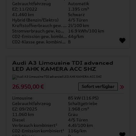
Gebrauchtfahrzeug
Automatik
EZ: 11/2022
1.395 cm³
41.460 km
Schwarz
Hybrid (Benzin/Elektro)
4/5 Türen
Kraftstoffverbrauch gew. kombiniert
2l/100 km
Stromverbrauch gew. kombiniert
16.9 kWh/100 km
CO2-Emission gew. kombiniert
44g/km
CO2-Klasse gew. kombiniert
B
Audi A3 Limousine TDI advanced
LED AHK KAMERA ACC SHZ
26.950,00 €
Sofort verfügbar
Limousine
85 kW (116 PS)
Gebrauchtfahrzeug
Schaltgetriebe
EZ: 09/2025
1.968 cm³
11.060 km
Grau
Diesel
4/5 Türen
Verbrauch kombiniert¹
4.4l/100 km
CO2-Emission kombiniert¹
116g/km