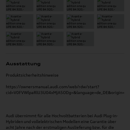
Ausstattung
Produktsicherheitshinweise
https://ownersmanual.audi.com/web/rdw/start?
cid=V0FVWlpaRlU3U04xMjA5ODg=&language=de_DE&origin=GP
Audi übernimmt für alle Hochvoltbatterien bei Audi Plug-in-
Hybriden und vollelektrischen Modellen eine Garantie über
acht Jahre nach der erstmaligen Auslieferung bzw. für die