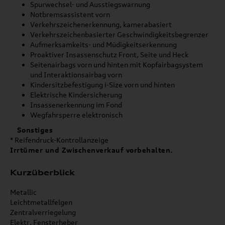
Spurwechsel- und Ausstiegswarnung
Notbremsassistent vorn
Verkehrszeichenerkennung, kamerabasiert
Verkehrszeichenbasierter Geschwindigkeitsbegrenzer
Aufmerksamkeits- und Müdigkeitserkennung
Proaktiver Insassenschutz Front, Seite und Heck
Seitenairbags vorn und hinten mit Kopfairbagsystem
und Interaktionsairbag vorn
Kindersitzbefestigung i-Size vorn und hinten
Elektrische Kindersicherung
Insassenerkennung im Fond
Wegfahrsperre elektronisch
Sonstiges
* Reifendruck-Kontrollanzeige
Irrtümer und Zwischenverkauf vorbehalten.
Kurzüberblick
Metallic
Leichtmetallfelgen
Zentralverriegelung
Elektr. Fensterheber