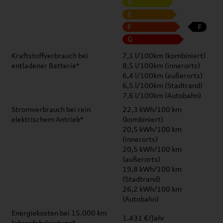
D
E
F
F
G
Kraftstoffverbrauch bei
7,1 l/100km (kombiniert)
entladener Batterie*
8,5 l/100km (innerorts)
6,4 l/100km (außerorts)
6,5 l/100km (Stadtrand)
7,6 l/100km (Autobahn)
Stromverbrauch bei rein
22,3 kWh/100 km
elektrischem Antrieb*
(kombiniert)
20,5 kWh/100 km
(innerorts)
20,5 kWh/100 km
(außerorts)
19,8 kWh/100 km
(Stadtrand)
26,2 kWh/100 km
(Autobahn)
Energiekosten bei 15.000 km
1.431 €/Jahr
Jahresfahrleistung*