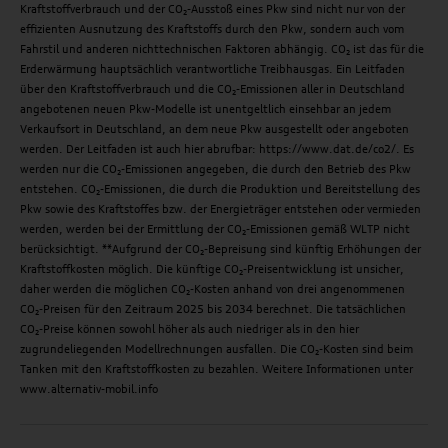
Kraftstoffverbrauch und der CO₂-Ausstoß eines Pkw sind nicht nur von der
effizienten Ausnutzung des Kraftstoffs durch den Pkw, sondern auch vom
Fahrstil und anderen nichttechnischen Faktoren abhängig. CO₂ ist das für die
Erderwärmung hauptsächlich verantwortliche Treibhausgas. Ein Leitfaden
über den Kraftstoffverbrauch und die CO₂-Emissionen aller in Deutschland
angebotenen neuen Pkw-Modelle ist unentgeltlich einsehbar an jedem
Verkaufsort in Deutschland, an dem neue Pkw ausgestellt oder angeboten
werden. Der Leitfaden ist auch hier abrufbar: https://www.dat.de/co2/. Es
werden nur die CO₂-Emissionen angegeben, die durch den Betrieb des Pkw
entstehen. CO₂-Emissionen, die durch die Produktion und Bereitstellung des
Pkw sowie des Kraftstoffes bzw. der Energieträger entstehen oder vermieden
werden, werden bei der Ermittlung der CO₂-Emissionen gemäß WLTP nicht
berücksichtigt. **Aufgrund der CO₂-Bepreisung sind künftig Erhöhungen der
Kraftstoffkosten möglich. Die künftige CO₂-Preisentwicklung ist unsicher,
daher werden die möglichen CO₂-Kosten anhand von drei angenommenen
CO₂-Preisen für den Zeitraum 2025 bis 2034 berechnet. Die tatsächlichen
CO₂-Preise können sowohl höher als auch niedriger als in den hier
zugrundeliegenden Modellrechnungen ausfallen. Die CO₂-Kosten sind beim
Tanken mit den Kraftstoffkosten zu bezahlen. Weitere Informationen unter
www.alternativ-mobil.info