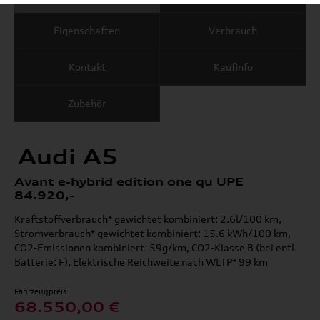
Eigenschaften
Verbrauch
Kontakt
Kaufinfo
Zubehör
Audi A5
Avant e-hybrid edition one qu UPE
84.920,-
Kraftstoffverbrauch* gewichtet kombiniert: 2.6l/100 km,
Stromverbrauch* gewichtet kombiniert: 15.6 kWh/100 km,
CO2-Emissionen kombiniert: 59g/km, CO2-Klasse B (bei entl.
Batterie: F), Elektrische Reichweite nach WLTP* 99 km
Fahrzeugpreis
68.550,00 €