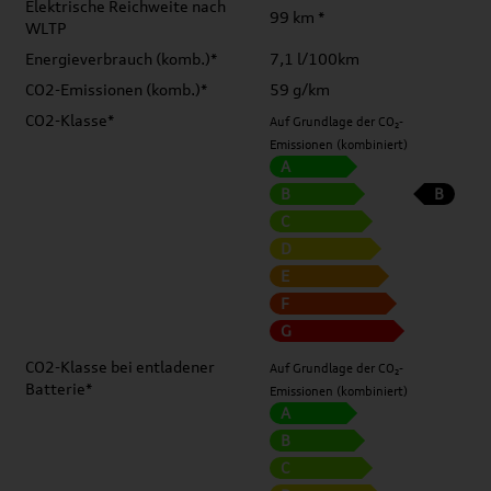
Elektrische Reichweite nach
99 km *
WLTP
Energieverbrauch (komb.)*
7,1 l/100km
CO2-Emissionen (komb.)*
59 g/km
CO2-Klasse*
Auf Grundlage der CO₂-
Emissionen (kombiniert)
A
B
B
C
D
E
F
G
CO2-Klasse bei entladener
Auf Grundlage der CO₂-
Batterie*
Emissionen (kombiniert)
A
B
C