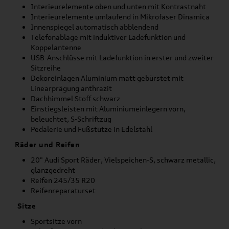
Interieurelemente oben und unten mit Kontrastnaht
Interieurelemente umlaufend in Mikrofaser Dinamica
Innenspiegel automatisch abblendend
Telefonablage mit induktiver Ladefunktion und
Koppelantenne
USB-Anschlüsse mit Ladefunktion in erster und zweiter
Sitzreihe
Dekoreinlagen Aluminium matt gebürstet mit
Linearprägung anthrazit
Dachhimmel Stoff schwarz
Einstiegsleisten mit Aluminiumeinlegern vorn,
beleuchtet, S-Schriftzug
Pedalerie und Fußstütze in Edelstahl
Räder und Reifen
20" Audi Sport Räder, Vielspeichen-S, schwarz metallic,
glanzgedreht
Reifen 245/35 R20
Reifenreparaturset
Sitze
Sportsitze vorn