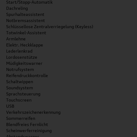
Start/Stopp-Automatik
Dachreling
Spurhalteassistent
Notbremsassistent
Schlüssellose Zentralverriegelung (Keyless)
Totwinkel-Assistent
Armlehne
Elektr. Heckklappe
Lederlenkrad
Lordosenstütze
Müdigkeitswarner
Notrufsystem
Reifendruckkontrolle
Schaltwippen
Soundsystem
Sprachsteuerung
Touchscreen
USB
Verkehrszeichenerkennung
Sommerreifen
Blendfreies Fernlicht
Scheinwerferreinigung
Abstandswarner