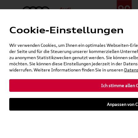
Cookie-Einstellungen
Menü
Telefon:
+49 (0)841 / 49 140
Wir verwenden Cookies, um Ihnen ein optimales Webseiten-Erlebn
24h-Pannenhilfe:
+49 (0)171 / 870 72 87
der Seite und für die Steuerung unserer kommerziellen Unterneh
Gerade geöffnet
zu anonymen Statistikzwecken genutzt werden. Sie können selbs
Verkauf:
Mo. - Fr. 08:00 - 19:00 Uhr Sa. 09:00 - 13:00 Uhr
möchten. Sie können diese Einstellungen jederzeit in der Datens
Service:
Mo. - Fr. 06:00 - 20:00 Uhr Sa. 08:00 - 13:00 Uhr
widerrufen. Weitere Informationen finden Sie in unseren
Datens
Ich stimme allen 
teilen
twittern
WhatsApp
E-Mail
Anpassen von C
Fahrzeug
Parkhaus
parken
Übersicht
Ausstattung