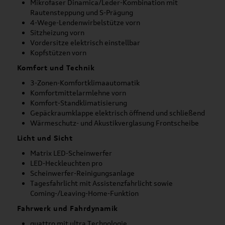
Mikrofaser Dinamica/Leder-Kombination mit
Rautensteppung und S-Prägung
4-Wege-Lendenwirbelstütze vorn
Sitzheizung vorn
Vordersitze elektrisch einstellbar
Kopfstützen vorn
Komfort und Technik
3-Zonen-Komfortklimaautomatik
Komfortmittelarmlehne vorn
Komfort-Standklimatisierung
Gepäckraumklappe elektrisch öffnend und schließend
Wärmeschutz- und Akustikverglasung Frontscheibe
Licht und Sicht
Matrix LED-Scheinwerfer
LED-Heckleuchten pro
Scheinwerfer-Reinigungsanlage
Tagesfahrlicht mit Assistenzfahrlicht sowie
Coming-/Leaving-Home-Funktion
Fahrwerk und Fahrdynamik
quattro mit ultra Technologie