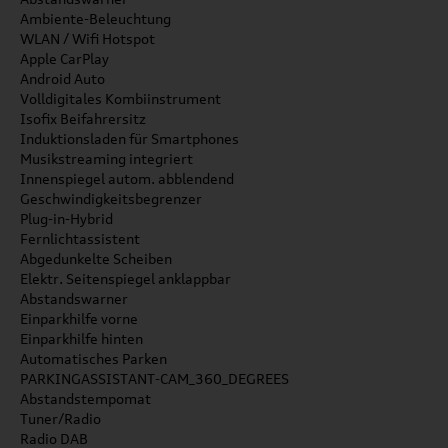
Ambiente-Beleuchtung
WLAN / Wifi Hotspot
Apple CarPlay
Android Auto
Volldigitales Kombiinstrument
Isofix Beifahrersitz
Induktionsladen für Smartphones
Musikstreaming integriert
Innenspiegel autom. abblendend
Geschwindigkeitsbegrenzer
Plug-in-Hybrid
Fernlichtassistent
Abgedunkelte Scheiben
Elektr. Seitenspiegel anklappbar
Abstandswarner
Einparkhilfe vorne
Einparkhilfe hinten
Automatisches Parken
PARKINGASSISTANT-CAM_360_DEGREES
Abstandstempomat
Tuner/Radio
Radio DAB