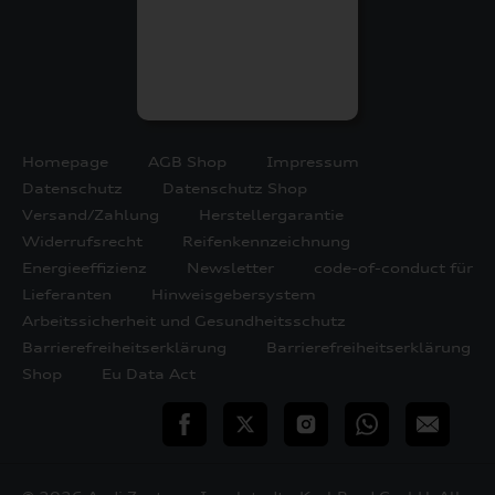
Homepage
AGB Shop
Impressum
Datenschutz
Datenschutz Shop
Versand/Zahlung
Herstellergarantie
Widerrufsrecht
Reifenkennzeichnung
Energieeffizienz
Newsletter
code-of-conduct für
Lieferanten
Hinweisgebersystem
Arbeitssicherheit und Gesundheitsschutz
Barrierefreiheitserklärung
Barrierefreiheitserklärung
Shop
Eu Data Act
teilen
Twitter
Instagram
WhatsApp
E-
Mail