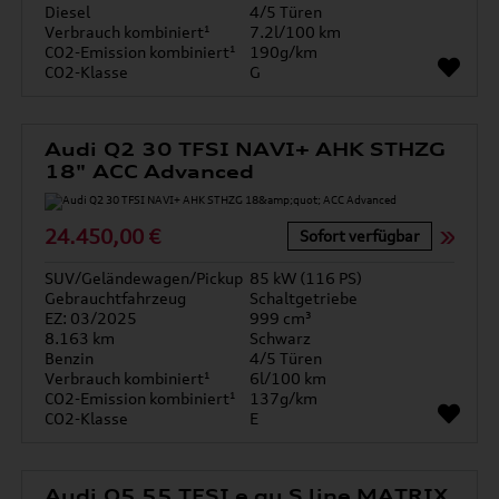
Diesel
4/5 Türen
Verbrauch kombiniert¹
7.2l/100 km
CO2-Emission kombiniert¹
190g/km
CO2-Klasse
G
Audi Q2 30 TFSI NAVI+ AHK STHZG
18" ACC Advanced
24.450,00 €
Sofort verfügbar
SUV/Geländewagen/Pickup
85 kW (116 PS)
Gebrauchtfahrzeug
Schaltgetriebe
EZ: 03/2025
999 cm³
8.163 km
Schwarz
Benzin
4/5 Türen
Verbrauch kombiniert¹
6l/100 km
CO2-Emission kombiniert¹
137g/km
CO2-Klasse
E
Audi Q5 55 TFSI e qu S line MATRIX