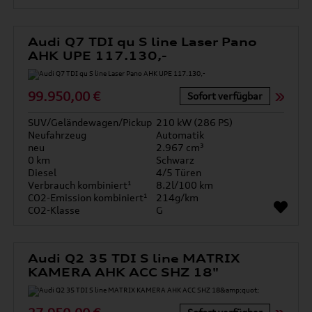
Audi Q7 TDI qu S line Laser Pano
AHK UPE 117.130,-
99.950,00 €
Sofort verfügbar
SUV/Geländewagen/Pickup
210 kW (286 PS)
Neufahrzeug
Automatik
neu
2.967 cm³
0 km
Schwarz
Diesel
4/5 Türen
Verbrauch kombiniert¹
8.2l/100 km
CO2-Emission kombiniert¹
214g/km
CO2-Klasse
G
Audi Q2 35 TDI S line MATRIX
KAMERA AHK ACC SHZ 18"