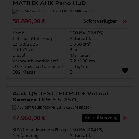
MATRIX AHK Pano HuD
50.890,00 €
Sofort verfügbar
Kombi
150 kW (204 PS)
Gebrauchtfahrzeug
Automatik
EZ: 08/2025
1.968 cm³
10.171 km
Blau
Diesel
4/5 Türen
Verbrauch kombiniert¹
5.2l/100 km
CO2-Emission kombiniert¹
136g/km
CO2-Klasse
E
Audi Q5 TFSI LED PDC+ Virtual
Kamera UPE 55.250,-
47.950,00 €
Bestellfahrzeug
SUV/Geländewagen/Pickup
150 kW (204 PS)
Neufahrzeug
Automatik