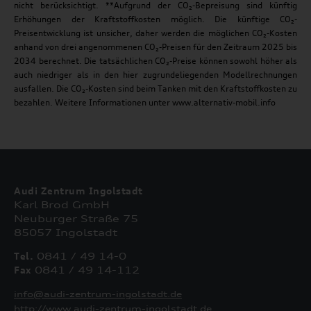
nicht berücksichtigt. **Aufgrund der CO₂-Bepreisung sind künftig
Erhöhungen der Kraftstoffkosten möglich. Die künftige CO₂-
Preisentwicklung ist unsicher, daher werden die möglichen CO₂-Kosten
anhand von drei angenommenen CO₂-Preisen für den Zeitraum 2025 bis
2034 berechnet. Die tatsächlichen CO₂-Preise können sowohl höher als
auch niedriger als in den hier zugrundeliegenden Modellrechnungen
ausfallen. Die CO₂-Kosten sind beim Tanken mit den Kraftstoffkosten zu
bezahlen. Weitere Informationen unter www.alternativ-mobil.info
Audi Zentrum Ingolstadt
Karl Brod GmbH
Neuburger Straße 75
85057 Ingolstadt
Tel.
0841 / 49 14-0
Fax
0841 / 49 14-112
info@audi-zentrum-ingolstadt.de
http://www.audi-zentrum-ingolstadt.de