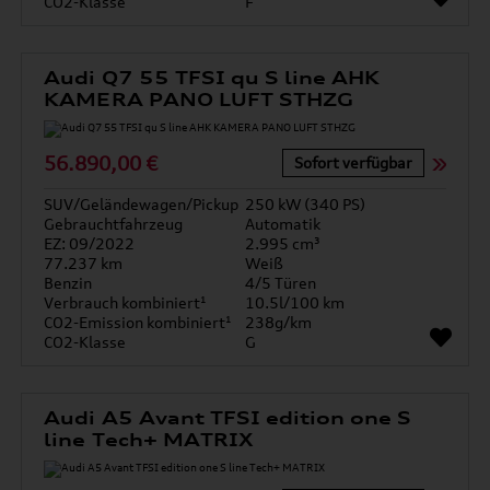
CO2-Klasse
F
Audi Q7 55 TFSI qu S line AHK
KAMERA PANO LUFT STHZG
56.890,00 €
Sofort verfügbar
SUV/Geländewagen/Pickup
250 kW (340 PS)
Gebrauchtfahrzeug
Automatik
EZ: 09/2022
2.995 cm³
77.237 km
Weiß
Benzin
4/5 Türen
Verbrauch kombiniert¹
10.5l/100 km
CO2-Emission kombiniert¹
238g/km
CO2-Klasse
G
Audi A5 Avant TFSI edition one S
line Tech+ MATRIX