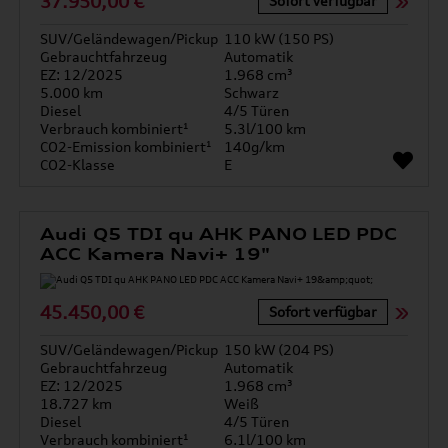
37.950,00 €
Sofort verfügbar
SUV/Geländewagen/Pickup
110 kW (150 PS)
Gebrauchtfahrzeug
Automatik
EZ: 12/2025
1.968 cm³
5.000 km
Schwarz
Diesel
4/5 Türen
Verbrauch kombiniert¹
5.3l/100 km
CO2-Emission kombiniert¹
140g/km
CO2-Klasse
E
Audi Q5 TDI qu AHK PANO LED PDC
ACC Kamera Navi+ 19"
45.450,00 €
Sofort verfügbar
SUV/Geländewagen/Pickup
150 kW (204 PS)
Gebrauchtfahrzeug
Automatik
EZ: 12/2025
1.968 cm³
18.727 km
Weiß
Diesel
4/5 Türen
Verbrauch kombiniert¹
6.1l/100 km