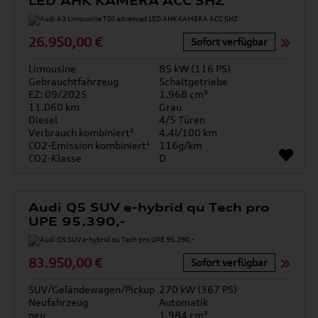
LED AHK KAMERA ACC SHZ
26.950,00 €
Sofort verfügbar
Limousine
85 kW (116 PS)
Gebrauchtfahrzeug
Schaltgetriebe
EZ: 09/2025
1.968 cm³
11.060 km
Grau
Diesel
4/5 Türen
Verbrauch kombiniert¹
4.4l/100 km
CO2-Emission kombiniert¹
116g/km
CO2-Klasse
D
Audi Q5 SUV e-hybrid qu Tech pro
UPE 95.390,-
83.950,00 €
Sofort verfügbar
SUV/Geländewagen/Pickup
270 kW (367 PS)
Neufahrzeug
Automatik
neu
1.984 cm³