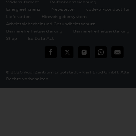
Widerrufsrecht
Reifenkennzeichnung
Energieeffizienz
Newsletter
code-of-conduct für
Lieferanten
Hinweisgebersystem
Arbeitssicherheit und Gesundheitsschutz
Barrierefreiheitserklärung
Barrierefreiheitserklärung
Shop
Eu Data Act
teilen
Twitter
Instagram
WhatsApp
E-
Mail
© 2026 Audi Zentrum Ingolstadt - Karl Brod GmbH. Alle
Rechte vorbehalten