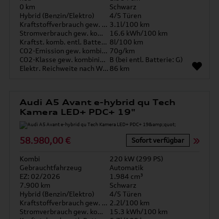
0 km
Schwarz
Hybrid (Benzin/Elektro)
4/5 Türen
Kraftstoffverbrauch gew. kombiniert
3.1l/100 km
Stromverbrauch gew. kombiniert
16.6 kWh/100 km
Kraftst. komb. entl. Batterie
8l/100 km
CO2-Emission gew. kombiniert
70g/km
CO2-Klasse gew. kombiniert
B (bei entl. Batterie: G)
Elektr. Reichweite nach WLTP*
86 km
Audi A5 Avant e-hybrid qu Tech
Kamera LED+ PDC+ 19"
58.980,00 €
Sofort verfügbar
Kombi
220 kW (299 PS)
Gebrauchtfahrzeug
Automatik
EZ: 02/2026
1.984 cm³
7.900 km
Schwarz
Hybrid (Benzin/Elektro)
4/5 Türen
Kraftstoffverbrauch gew. kombiniert
2.2l/100 km
Stromverbrauch gew. kombiniert
15.3 kWh/100 km