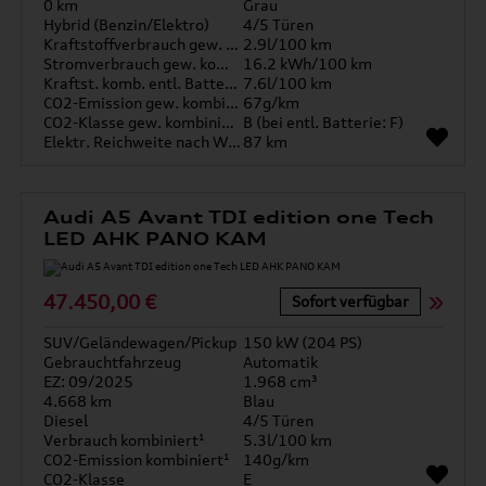
0 km
Grau
Hybrid (Benzin/Elektro)
4/5 Türen
Kraftstoffverbrauch gew. kombiniert
2.9l/100 km
Stromverbrauch gew. kombiniert
16.2 kWh/100 km
Kraftst. komb. entl. Batterie
7.6l/100 km
CO2-Emission gew. kombiniert
67g/km
CO2-Klasse gew. kombiniert
B (bei entl. Batterie: F)
Elektr. Reichweite nach WLTP*
87 km
Audi A5 Avant TDI edition one Tech
LED AHK PANO KAM
47.450,00 €
Sofort verfügbar
SUV/Geländewagen/Pickup
150 kW (204 PS)
Gebrauchtfahrzeug
Automatik
EZ: 09/2025
1.968 cm³
4.668 km
Blau
Diesel
4/5 Türen
Verbrauch kombiniert¹
5.3l/100 km
CO2-Emission kombiniert¹
140g/km
CO2-Klasse
E