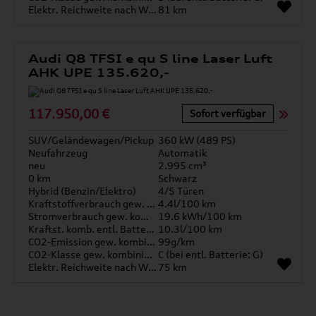
Elektr. Reichweite nach WLTP*
81 km
Audi Q8 TFSI e qu S line Laser Luft
AHK UPE 135.620,-
117.950,00 €
Sofort verfügbar
SUV/Geländewagen/Pickup
360 kW (489 PS)
Neufahrzeug
Automatik
neu
2.995 cm³
0 km
Schwarz
Hybrid (Benzin/Elektro)
4/5 Türen
Kraftstoffverbrauch gew. kombiniert
4.4l/100 km
Stromverbrauch gew. kombiniert
19.6 kWh/100 km
Kraftst. komb. entl. Batterie
10.3l/100 km
CO2-Emission gew. kombiniert
99g/km
CO2-Klasse gew. kombiniert
C (bei entl. Batterie: G)
Elektr. Reichweite nach WLTP*
75 km