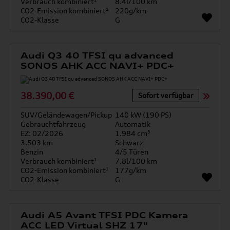
Verbrauch kombiniert¹
8.4l/100 km
CO2-Emission kombiniert¹
220g/km
CO2-Klasse
G
Audi Q3 40 TFSI qu advanced
SONOS AHK ACC NAVI+ PDC+
38.390,00 €
Sofort verfügbar
SUV/Geländewagen/Pickup
140 kW (190 PS)
Gebrauchtfahrzeug
Automatik
EZ: 02/2026
1.984 cm³
3.503 km
Schwarz
Benzin
4/5 Türen
Verbrauch kombiniert¹
7.8l/100 km
CO2-Emission kombiniert¹
177g/km
CO2-Klasse
G
Audi A5 Avant TFSI PDC Kamera
ACC LED Virtual SHZ 17"