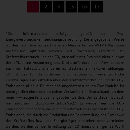
...
1
2
3
15
16
17
*Die Informationen erfolgen gemäß der Pkw-
Energieverbrauchskennzeichnungsverordnung. Die angegebenen Werte
wurden nach dem vorgeschriebenen Messverfahren WLTP (Worldwide
harmonised Light-duty vehicles Test Procedures) ermittelt. Der
Kraftstoffverbrauch und der CO₂-Ausstoß eines Pkw sind nicht nur von
der effizienten Ausnutzung des Kraftstoffs durch den Pkw, sondern
auch vom Fahrstil und anderen nichttechnischen Faktoren abhängig.
CO₂ ist das für die Erderwärmung hauptsächlich verantwortliche
Treibhausgas. Ein Leitfaden über den Kraftstoffverbrauch und die CO₂-
Emissionen aller in Deutschland angebotenen neuen Pkw-Modelle ist
unentgeltlich einsehbar an jedem Verkaufsort in Deutschland, an dem
neue Pkw ausgestellt oder angeboten werden. Der Leitfaden ist auch
hier abrufbar: https://www.dat.de/co2/. Es werden nur die CO₂-
Emissionen angegeben, die durch den Betrieb des Pkw entstehen. CO₂-
Emissionen, die durch die Produktion und Bereitstellung des Pkw sowie
des Kraftstoffes bzw. der Energieträger entstehen oder vermieden
werden, werden bei der Ermittlung der CO₂-Emissionen gemäß WLTP