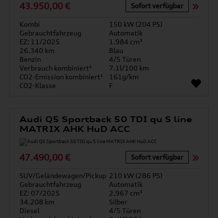
43.950,00 €
Sofort verfügbar
Kombi
150 kW (204 PS)
Gebrauchtfahrzeug
Automatik
EZ: 11/2025
1.984 cm³
26.340 km
Blau
Benzin
4/5 Türen
Verbrauch kombiniert¹
7.1l/100 km
CO2-Emission kombiniert¹
161g/km
CO2-Klasse
F
Audi Q5 Sportback 50 TDI qu S line
MATRIX AHK HuD ACC
47.490,00 €
Sofort verfügbar
SUV/Geländewagen/Pickup
210 kW (286 PS)
Gebrauchtfahrzeug
Automatik
EZ: 07/2025
2.967 cm³
34.208 km
Silber
Diesel
4/5 Türen