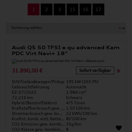
...
1
2
3
15
16
17
Audi Q5 50 TFSI e qu advanced Kam
PDC Virt Navi+ 18"
31.890,00 €
Sofort verfügbar
SUV/Geländewagen/Pickup
195 kW (265 PS)
Gebrauchtfahrzeug
Automatik
EZ: 07/2023
1.984 cm³
72.216 km
Schwarz
Hybrid (Benzin/Elektro)
4/5 Türen
Kraftstoffverbrauch gew. kombiniert
1.5l/100 km
Stromverbrauch gew. kombiniert
22 kWh/100 km
Kraftst. komb. entl. Batterie
8l/100 km
CO2-Emission gew. kombiniert
35g/km
CO2-Klasse gew. kombiniert
B