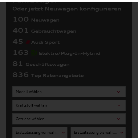
Fahrzeuge:
Oder jetzt Neuwagen konfigurieren
100
Neuwagen
401
Gebrauchtwagen
45
Audi Sport
163
Elektro/Plug-In-Hybrid
81
Geschäftswagen
836
Top Ratenangebote
Modell wählen
Kraftstoff wählen
Getriebe wählen
Erstzulassung von wählen
Erstzulassung bis wählen