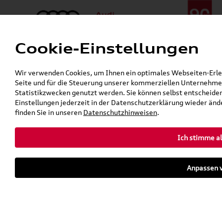
Cookie-Einstellungen
Menü
Telefon:
+49 (0)841 / 49 140
Wir verwenden Cookies, um Ihnen ein optimales Webseiten-Erlebn
24h-Pannenhilfe:
+49 (0)171 / 870 72 87
Seite und für die Steuerung unserer kommerziellen Unternehmen
Gerade geöffnet
Statistikzwecken genutzt werden. Sie können selbst entscheiden
Verkauf:
Mo. - Fr. 08:00 - 19:00 Uhr Sa. 09:00 - 13:00 Uhr
Einstellungen jederzeit in der Datenschutzerklärung wieder ände
Service:
Mo. - Fr. 06:00 - 20:00 Uhr Sa. 08:00 - 13:00 Uhr
finden Sie in unseren
Datenschutzhinweisen
.
Ich stimme al
Zurück zur Startseite
Parkhaus
Anpassen v
Sofort verfügbare