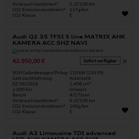
Verbrauch kombiniert¹
5.2l/100 km
CO2-Emission kombiniert¹
137g/km
CO2-Klasse
E
Audi Q2 35 TFSI S line MATRIX AHK
KAMERA ACC SHZ NAVI
42.950,00 €
Sofort verfügbar
SUV/Geländewagen/Pickup
110 kW (150 PS)
Gebrauchtfahrzeug
Automatik
EZ: 06/2026
1.498 cm³
2.000 km
Schwarz
Benzin
4/5 Türen
Verbrauch kombiniert¹
6.1l/100 km
CO2-Emission kombiniert¹
140g/km
CO2-Klasse
E
Audi A3 Limousine TDI advanced