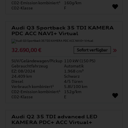
CO2-Emission kombiniert¹
160g/km
CO2-Klasse
F
Audi Q3 Sportback 35 TDI KAMERA
PDC ACC NAVI+ Virtual
32.690,00 €
Sofort verfügbar
SUV/Geländewagen/Pickup
110 kW (150 PS)
Gebrauchtfahrzeug
Automatik
EZ: 08/2024
1.968 cm³
24.409 km
Schwarz
Diesel
4/5 Türen
Verbrauch kombiniert¹
5.8l/100 km
CO2-Emission kombiniert¹
152g/km
CO2-Klasse
E
Audi Q2 35 TDI advanced LED
KAMERA PDC+ ACC Virtual+