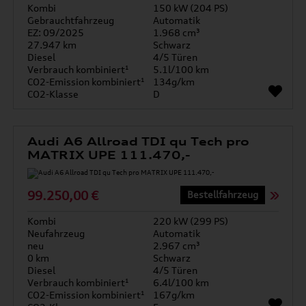
Kombi
150 kW (204 PS)
Gebrauchtfahrzeug
Automatik
EZ: 09/2025
1.968 cm³
27.947 km
Schwarz
Diesel
4/5 Türen
Verbrauch kombiniert¹
5.1l/100 km
CO2-Emission kombiniert¹
134g/km
CO2-Klasse
D
Audi A6 Allroad TDI qu Tech pro
MATRIX UPE 111.470,-
99.250,00 €
Bestellfahrzeug
Kombi
220 kW (299 PS)
Neufahrzeug
Automatik
neu
2.967 cm³
0 km
Schwarz
Diesel
4/5 Türen
Verbrauch kombiniert¹
6.4l/100 km
CO2-Emission kombiniert¹
167g/km