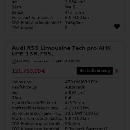
neu
1.984 cm³
0 km
Weiß
Benzin
4/5 Türen
Verbrauch kombiniert¹
6.5l/100 km
CO2-Emission kombiniert¹
148g/km
CO2-Klasse
E
Audi RS5 Limousine Tech pro AHK
UPE 138.795,-
121.750,00 €
Bestellfahrzeug
Limousine
470 kW (639 PS)
Neufahrzeug
Automatik
neu
2.894 cm³
0 km
Rot
Hybrid (Benzin/Elektro)
4/5 Türen
Kraftstoffverbrauch gew. kombiniert
4.1l/100 km
Stromverbrauch gew. kombiniert
18.1 kWh/100 km
Kraftst. komb. entl. Batterie
9.8l/100 km
CO2-Emission gew. kombiniert
93g/km
CO2-Klasse gew. kombiniert
B (bei entl. Batterie: G)