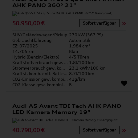
AHK PANO 360° 21"
50.950,00 €
Sofort verfügbar
SUV/Geländewagen/Pickup
270 kW (367 PS)
Gebrauchtfahrzeug
Automatik
EZ: 07/2025
1.984 cm³
14.705 km
Blau
Hybrid (Benzin/Elektro)
4/5 Türen
Kraftstoffverbrauch gew. kombiniert
1.8l/100 km
Stromverbrauch gew. kombiniert
23.1 kWh/100 km
Kraftst. komb. entl. Batterie
8.7l/100 km
CO2-Emission gew. kombiniert
41g/km
CO2-Klasse gew. kombiniert
B
Audi A5 Avant TDI Tech AHK PANO
LED Kamera Memory 19"
40.790,00 €
Sofort verfügbar