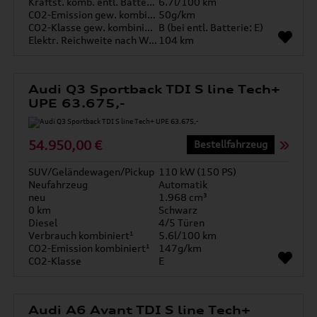
Kraftst. komb. entl. Batterie
6.7l/100 km
CO2-Emission gew. kombiniert
50g/km
CO2-Klasse gew. kombiniert
B (bei entl. Batterie: E)
Elektr. Reichweite nach WLTP*
104 km
Audi Q3 Sportback TDI S line Tech+
UPE 63.675,-
54.950,00 €
Bestellfahrzeug
SUV/Geländewagen/Pickup
110 kW (150 PS)
Neufahrzeug
Automatik
neu
1.968 cm³
0 km
Schwarz
Diesel
4/5 Türen
Verbrauch kombiniert¹
5.6l/100 km
CO2-Emission kombiniert¹
147g/km
CO2-Klasse
E
Audi A6 Avant TDI S line Tech+