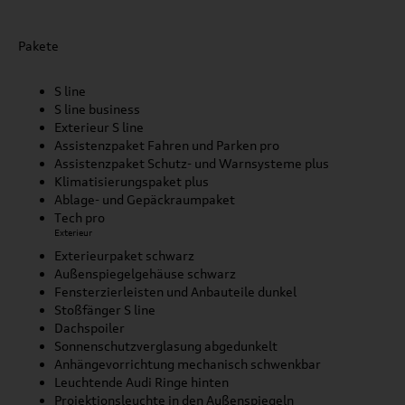
Pakete
S line
S line business
Exterieur S line
Assistenzpaket Fahren und Parken pro
Assistenzpaket Schutz- und Warnsysteme plus
Klimatisierungspaket plus
Ablage- und Gepäckraumpaket
Tech pro
Exterieur
Exterieurpaket schwarz
Außenspiegelgehäuse schwarz
Fensterzierleisten und Anbauteile dunkel
Stoßfänger S line
Dachspoiler
Sonnenschutzverglasung abgedunkelt
Anhängevorrichtung mechanisch schwenkbar
Leuchtende Audi Ringe hinten
Projektionsleuchte in den Außenspiegeln