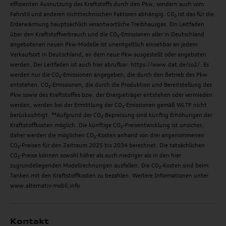
effizienten Ausnutzung des Kraftstoffs durch den Pkw, sondern auch vom
Fahrstil und anderen nichttechnischen Faktoren abhängig. CO₂ ist das für die
Erderwärmung hauptsächlich verantwortliche Treibhausgas. Ein Leitfaden
über den Kraftstoffverbrauch und die CO₂-Emissionen aller in Deutschland
angebotenen neuen Pkw-Modelle ist unentgeltlich einsehbar an jedem
Verkaufsort in Deutschland, an dem neue Pkw ausgestellt oder angeboten
werden. Der Leitfaden ist auch hier abrufbar: https://www.dat.de/co2/. Es
werden nur die CO₂-Emissionen angegeben, die durch den Betrieb des Pkw
entstehen. CO₂-Emissionen, die durch die Produktion und Bereitstellung des
Pkw sowie des Kraftstoffes bzw. der Energieträger entstehen oder vermieden
werden, werden bei der Ermittlung der CO₂-Emissionen gemäß WLTP nicht
berücksichtigt. **Aufgrund der CO₂-Bepreisung sind künftig Erhöhungen der
Kraftstoffkosten möglich. Die künftige CO₂-Preisentwicklung ist unsicher,
daher werden die möglichen CO₂-Kosten anhand von drei angenommenen
CO₂-Preisen für den Zeitraum 2025 bis 2034 berechnet. Die tatsächlichen
CO₂-Preise können sowohl höher als auch niedriger als in den hier
zugrundeliegenden Modellrechnungen ausfallen. Die CO₂-Kosten sind beim
Tanken mit den Kraftstoffkosten zu bezahlen. Weitere Informationen unter
www.alternativ-mobil.info
Kontakt