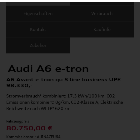
Eigenschaften
Verbrauch
Kontakt
Kaufinfo
Zubehör
Audi A6 e-tron
A6 Avant e-tron qu S line business UPE
98.330,-
Stromverbrauch* kombiniert: 17.3 kWh/100 km, CO2-
Emissionen kombiniert: 0g/km, CO2-Klasse A, Elektrische
Reichweite nach WLTP* 620 km
Fahrzeugpreis
80.750,00 €
Kommissionsnr.: AUINACPU64