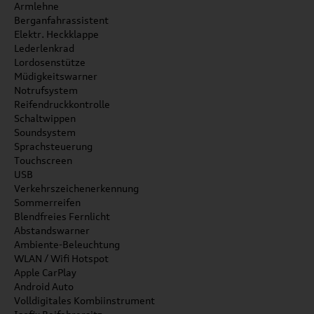
Armlehne
Berganfahrassistent
Elektr. Heckklappe
Lederlenkrad
Lordosenstütze
Müdigkeitswarner
Notrufsystem
Reifendruckkontrolle
Schaltwippen
Soundsystem
Sprachsteuerung
Touchscreen
USB
Verkehrszeichenerkennung
Sommerreifen
Blendfreies Fernlicht
Abstandswarner
Ambiente-Beleuchtung
WLAN / Wifi Hotspot
Apple CarPlay
Android Auto
Volldigitales Kombiinstrument