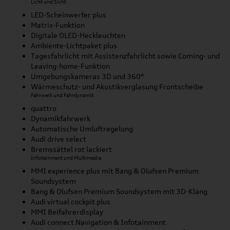
Licht und Sicht
LED-Scheinwerfer plus
Matrix-Funktion
Digitale OLED-Heckleuchten
Ambiente-Lichtpaket plus
Tagesfahrlicht mit Assistenzfahrlicht sowie Coming- und
Leaving-home-Funktion
Umgebungskameras 3D und 360°
Wärmeschutz- und Akustikverglasung Frontscheibe
Fahrwerk und Fahrdynamik
quattro
Dynamikfahrwerk
Automatische Umluftregelung
Audi drive select
Bremssättel rot lackiert
Infotainment und Multimedia
MMI experience plus mit Bang & Olufsen Premium
Soundsystem
Bang & Olufsen Premium Soundsystem mit 3D-Klang
Audi virtual cockpit plus
MMI Beifahrerdisplay
Audi connect Navigation & Infotainment