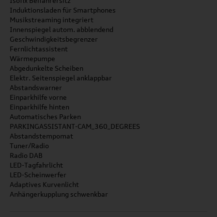
Isofix Beifahrersitz
Induktionsladen für Smartphones
Musikstreaming integriert
Innenspiegel autom. abblendend
Geschwindigkeitsbegrenzer
Fernlichtassistent
Wärmepumpe
Abgedunkelte Scheiben
Elektr. Seitenspiegel anklappbar
Abstandswarner
Einparkhilfe vorne
Einparkhilfe hinten
Automatisches Parken
PARKINGASSISTANT-CAM_360_DEGREES
Abstandstempomat
Tuner/Radio
Radio DAB
LED-Tagfahrlicht
LED-Scheinwerfer
Adaptives Kurvenlicht
Anhängerkupplung schwenkbar