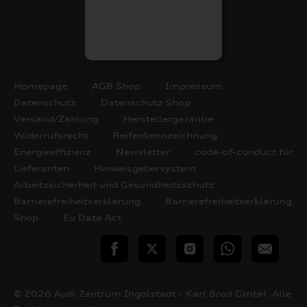
Homepage
AGB Shop
Impressum
Datenschutz
Datenschutz Shop
Versand/Zahlung
Herstellergarantie
Widerrufsrecht
Reifenkennzeichnung
Energieeffizienz
Newsletter
code-of-conduct für
Lieferanten
Hinweisgebersystem
Arbeitssicherheit und Gesundheitsschutz
Barrierefreiheitserklärung
Barrierefreiheitserklärung
Shop
Eu Data Act
teilen
Twitter
Instagram
WhatsApp
E-
Mail
© 2026 Audi Zentrum Ingolstadt - Karl Brod GmbH. Alle