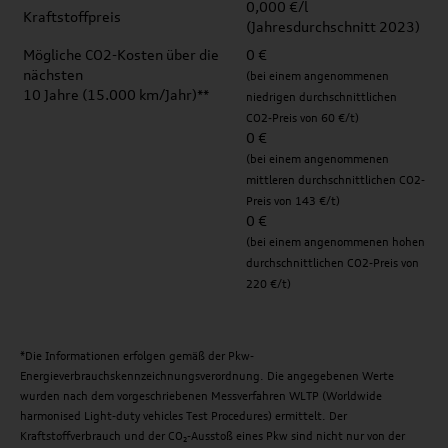
0,000 €/l
Kraftstoffpreis
(Jahresdurchschnitt 2023)
Mögliche CO2-Kosten über die
0 €
nächsten
(bei einem angenommenen
10 Jahre (15.000 km/Jahr)**
niedrigen durchschnittlichen
CO2-Preis von 60 €/t)
0 €
(bei einem angenommenen
mittleren durchschnittlichen CO2-
Preis von 143 €/t)
0 €
(bei einem angenommenen hohen
durchschnittlichen CO2-Preis von
220 €/t)
*Die Informationen erfolgen gemäß der Pkw-
Energieverbrauchskennzeichnungsverordnung. Die angegebenen Werte
wurden nach dem vorgeschriebenen Messverfahren WLTP (Worldwide
harmonised Light-duty vehicles Test Procedures) ermittelt. Der
Kraftstoffverbrauch und der CO₂-Ausstoß eines Pkw sind nicht nur von der