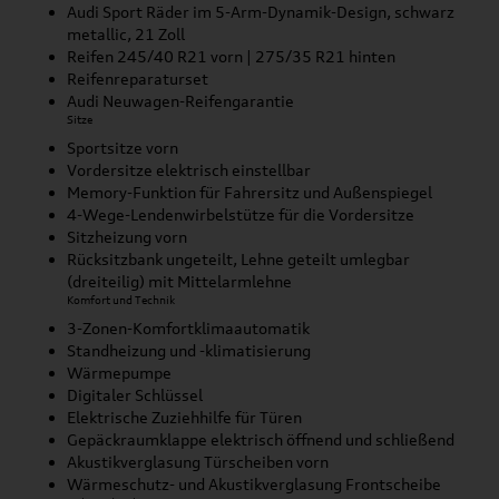
Audi Sport Räder im 5-Arm-Dynamik-Design, schwarz
metallic, 21 Zoll
Reifen 245/40 R21 vorn | 275/35 R21 hinten
Reifenreparaturset
Audi Neuwagen-Reifengarantie
Sitze
Sportsitze vorn
Vordersitze elektrisch einstellbar
Memory-Funktion für Fahrersitz und Außenspiegel
4-Wege-Lendenwirbelstütze für die Vordersitze
Sitzheizung vorn
Rücksitzbank ungeteilt, Lehne geteilt umlegbar
(dreiteilig) mit Mittelarmlehne
Komfort und Technik
3-Zonen-Komfortklimaautomatik
Standheizung und -klimatisierung
Wärmepumpe
Digitaler Schlüssel
Elektrische Zuziehhilfe für Türen
Gepäckraumklappe elektrisch öffnend und schließend
Akustikverglasung Türscheiben vorn
Wärmeschutz- und Akustikverglasung Frontscheibe