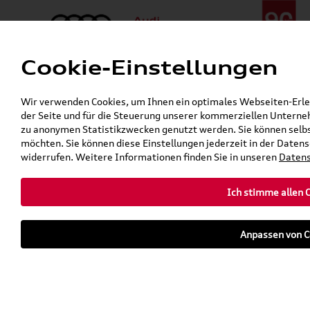
Cookie-Einstellungen
Menü
Telefon:
+49 (0)841 / 49 140
Wir verwenden Cookies, um Ihnen ein optimales Webseiten-Erlebn
24h-Pannenhilfe:
+49 (0)171 / 870 72 87
der Seite und für die Steuerung unserer kommerziellen Unterneh
Gerade geschlossen
zu anonymen Statistikzwecken genutzt werden. Sie können selbs
Verkauf:
Mo. - Fr. 08:00 - 19:00 Uhr Sa. 09:00 - 13:00 Uhr
möchten. Sie können diese Einstellungen jederzeit in der Datens
Service:
Mo. - Fr. 06:00 - 20:00 Uhr Sa. 08:00 - 13:00 Uhr
widerrufen. Weitere Informationen finden Sie in unseren
Datens
Ich stimme allen 
teilen
twittern
WhatsApp
E-Mail
Anpassen von C
Fahrzeug
Parkhaus
parken
Übersicht
Ausstattung