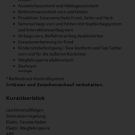
Ausweichassistent und Abbiegeassistent
Notbremsassistent vorn und hinten
Proaktiver Insassenschutz Front, Seite und Heck
Seitenairbags vorn und hinten mit Kopfairbagsystem
und Interaktionsairbag vorn
Airbags vorn, Beifahrerairbag deaktivierbar
Insassenerkennung im Fond
Kindersitzbefestigung i-Size-konform und Top Tether
vorn und für die äußeren Rücksitze
Wegfahrsperre elektronisch
Dashcam
Sonstiges
* Reifendruck-Kontrollsystem
Irrtümer und Zwischenverkauf vorbehalten.
Kurzüberblick
Leichtmetallfelgen
Zentralverriegelung
Elektr. Fensterheber
Elektr. Wegfahrsperre
ABS