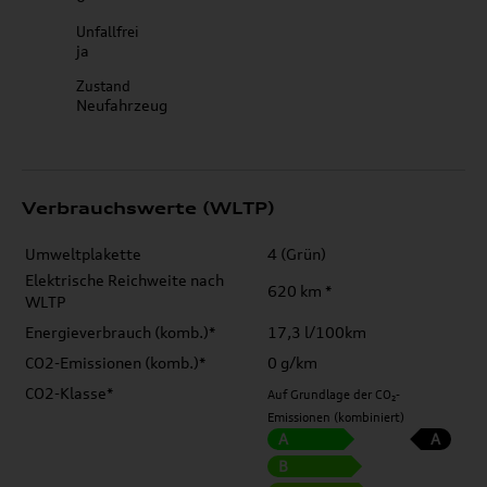
Unfallfrei
ja
Zustand
Neufahrzeug
Verbrauchswerte (WLTP)
Umweltplakette
4 (Grün)
Elektrische Reichweite nach
620 km *
WLTP
Energieverbrauch (komb.)*
17,3 l/100km
CO2-Emissionen (komb.)*
0 g/km
CO2-Klasse*
Auf Grundlage der CO₂-
Emissionen (kombiniert)
A
A
B