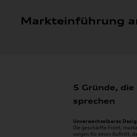
hrung am 04.
5 Gründe, die
sprechen
Unverwechselbares Desi
Die geschärfte Front, mark
sorgen für einen Auftritt, d