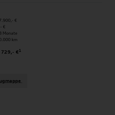
900,- €
 €
Monate
000 km
1
729,- €
zeugmappe