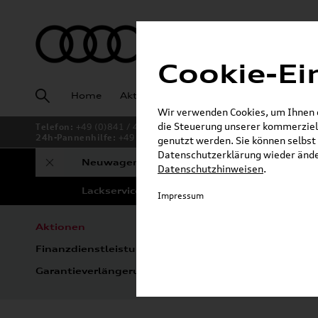
Cookie-Ei
Home
Aktuelles
Fahrzeugankauf
Angeb
Wir verwenden Cookies, um Ihnen ei
die Steuerung unserer kommerziell
Telefon:
+49 (0)841 / 49 140
24h-Pannenhilfe:
+49 (0)171 / 870 72 87
genutzt werden. Sie können selbst 
Datenschutzerklärung wieder änder
Neuwagen
Gebrauchtwagen
To
Datenschutzhinweisen
.
Lackservice Ingolstadt
Impressum
Aktionen
Fahrzeugbörse
Aud
Finanzdienstleistungen
Konfigurator
Ve
Garantieverlängerung
Kontakt &
Anfrageformulare