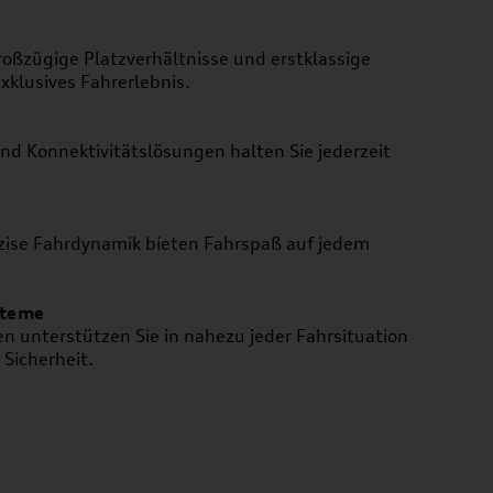
roßzügige Platzverhältnisse und erstklassige
xklusives Fahrerlebnis.
d Konnektivitätslösungen halten Sie jederzeit
äzise Fahrdynamik bieten Fahrspaß auf jedem
steme
en unterstützen Sie in nahezu jeder Fahrsituation
Sicherheit.