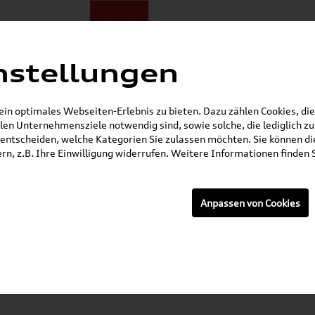
nstellungen
ote
E-Mobilität
Darum zu uns
NORA®
Mietwagen
n optimales Webseiten-Erlebnis zu bieten. Dazu zählen Cookies, die 
en Unternehmensziele notwendig sind, sowie solche, die lediglich 
Gerade geöffnet
entscheiden, welche Kategorien Sie zulassen möchten. Sie können die
n, z.B. Ihre Einwilligung widerrufen. Weitere Informationen finden S
p Leasing und Finanzierungsangebote
Service
Anpassen von Cookies
i Sport
rsicherung