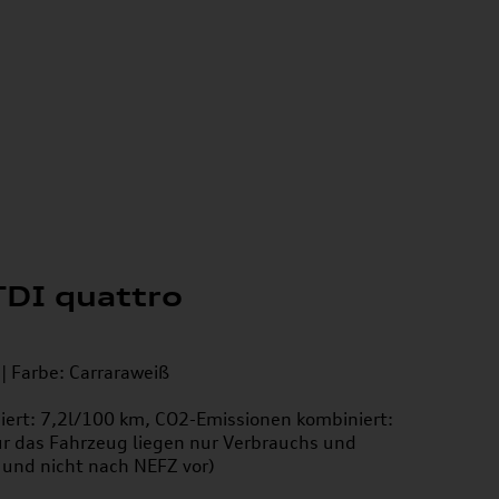
TDI quattro
 | Farbe: Carraraweiß
iert: 7,2l/100 km, CO2-Emissionen kombiniert:
ür das Fahrzeug liegen nur Verbrauchs und
und nicht nach NEFZ vor)