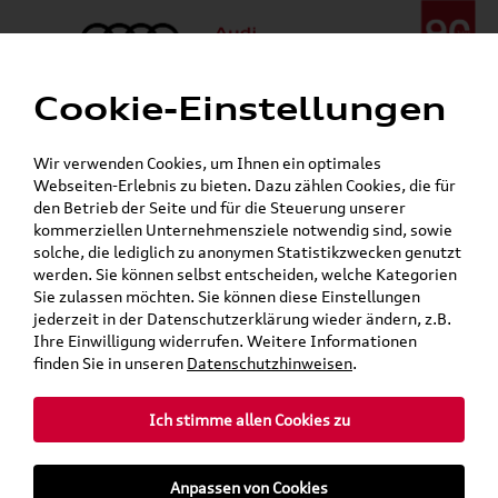
Cookie-Einstellungen
Menü
Telefon:
+49 (0)841 / 49 140
Wir verwenden Cookies, um Ihnen ein optimales
24h-Pannenhilfe:
+49 (0)171 / 870 72 87
Webseiten-Erlebnis zu bieten. Dazu zählen Cookies, die für
Gerade geöffnet
den Betrieb der Seite und für die Steuerung unserer
Verkauf:
Mo. - Fr. 08:00 - 19:00 Uhr Sa. 09:00 - 13:00 Uhr
kommerziellen Unternehmensziele notwendig sind, sowie
Service:
Mo. - Fr. 06:00 - 20:00 Uhr Sa. 08:00 - 13:00 Uhr
solche, die lediglich zu anonymen Statistikzwecken genutzt
werden. Sie können selbst entscheiden, welche Kategorien
Sie zulassen möchten. Sie können diese Einstellungen
jederzeit in der Datenschutzerklärung wieder ändern, z.B.
Ihre Einwilligung widerrufen. Weitere Informationen
finden Sie in unseren
Datenschutzhinweisen
.
Ich stimme allen Cookies zu
Anpassen von Cookies