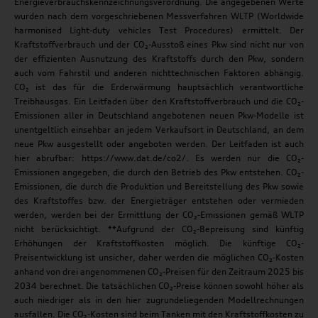
Energieverbrauchskennzeichnungsverordnung. Die angegebenen Werte
wurden nach dem vorgeschriebenen Messverfahren WLTP (Worldwide
harmonised Light-duty vehicles Test Procedures) ermittelt. Der
Kraftstoffverbrauch und der CO₂-Ausstoß eines Pkw sind nicht nur von
der effizienten Ausnutzung des Kraftstoffs durch den Pkw, sondern
auch vom Fahrstil und anderen nichttechnischen Faktoren abhängig.
CO₂ ist das für die Erderwärmung hauptsächlich verantwortliche
Treibhausgas. Ein Leitfaden über den Kraftstoffverbrauch und die CO₂-
Emissionen aller in Deutschland angebotenen neuen Pkw-Modelle ist
unentgeltlich einsehbar an jedem Verkaufsort in Deutschland, an dem
neue Pkw ausgestellt oder angeboten werden. Der Leitfaden ist auch
hier abrufbar: https://www.dat.de/co2/. Es werden nur die CO₂-
Emissionen angegeben, die durch den Betrieb des Pkw entstehen. CO₂-
Emissionen, die durch die Produktion und Bereitstellung des Pkw sowie
des Kraftstoffes bzw. der Energieträger entstehen oder vermieden
werden, werden bei der Ermittlung der CO₂-Emissionen gemäß WLTP
nicht berücksichtigt. **Aufgrund der CO₂-Bepreisung sind künftig
Erhöhungen der Kraftstoffkosten möglich. Die künftige CO₂-
Preisentwicklung ist unsicher, daher werden die möglichen CO₂-Kosten
anhand von drei angenommenen CO₂-Preisen für den Zeitraum 2025 bis
2034 berechnet. Die tatsächlichen CO₂-Preise können sowohl höher als
auch niedriger als in den hier zugrundeliegenden Modellrechnungen
ausfallen. Die CO₂-Kosten sind beim Tanken mit den Kraftstoffkosten zu