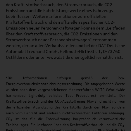
den Kraft- stoffverbrauch, den Stromverbrauch, die CO2-
Emissionen und die Fahrleistungswerte eines Fahrzeugs
beeinflussen. Weitere Informationen zum offiziellen
Kraftstoffverbrauch und den offiziellen spezifischen CO2-
Emissionen neuer Personenkraftwagen können dem „Leitfaden
über den Kraftstoffverbrauch, die CO2-Emissionen und den
Stromverbrauch neuer Personenkraftwagen“ entnommen
werden, der an allen Verkaufsstellen und bei der DAT Deutsche
Automobil Treuhand GmbH, Hellmuth-Hirth-Str. 1, D-73760
Ostfildern oder unter www.dat.de unentgeltlich erhältlich ist.
*Die Informationen erfolgen gemäß der Pkw-
Energieverbrauchskennzeichnungsverordnung. Die angegebenen Werte
wurden nach dem vorgeschriebenen Messverfahren WLTP (Worldwide
harmonised Light-duty vehicles Test Procedures) ermittelt. Der
Kraftstoffverbrauch und der CO₂-Ausstoß eines Pkw sind nicht nur von
der effizienten Ausnutzung des Kraftstoffs durch den Pkw, sondern
auch vom Fahrstil und anderen nichttechnischen Faktoren abhängig.
CO₂ ist das für die Erderwärmung hauptsächlich verantwortliche
Treibhausgas. Ein Leitfaden über den Kraftstoffverbrauch und die CO₂-
Emissionen aller in Deutschland angebotenen neuen Pkw-Modelle ist