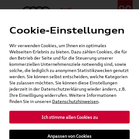
Cookie-Einstellungen
Menü
Telefon:
+49 (0)841 / 49 140
Wir verwenden Cookies, um Ihnen ein optimales
24h-Pannenhilfe:
+49 (0)171 / 870 72 87
Webseiten-Erlebnis zu bieten. Dazu zählen Cookies, die für
Öffnet in 4 Stunden, 29 Minuten
den Betrieb der Seite und für die Steuerung unserer
Verkauf:
Mo. - Fr. 08:00 - 19:00 Uhr Sa. 09:00 - 13:00 Uhr
kommerziellen Unternehmensziele notwendig sind, sowie
Service:
Mo. - Fr. 06:00 - 20:00 Uhr Sa. 08:00 - 13:00 Uhr
solche, die lediglich zu anonymen Statistikzwecken genutzt
werden. Sie können selbst entscheiden, welche Kategorien
Sie zulassen möchten. Sie können diese Einstellungen
jederzeit in der Datenschutzerklärung wieder ändern, z.B.
Ihre Einwilligung widerrufen. Weitere Informationen
finden Sie in unseren
Datenschutzhinweisen
.
Ich stimme allen Cookies zu
Anpassen von Cookies