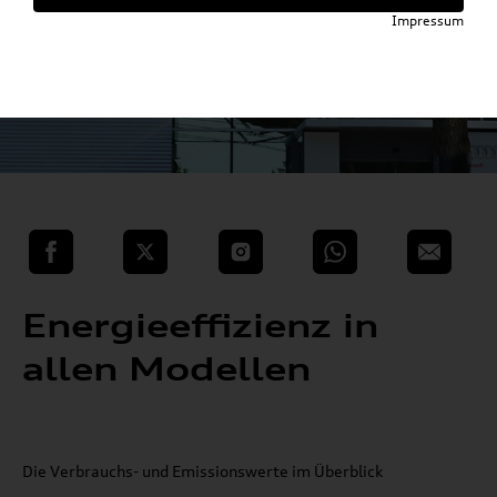
Impressum
teilen
Twitter
Instagram
WhatsApp
E-Mail
Energieeffizienz in
allen Modellen
Die Verbrauchs- und Emissionswerte im Überblick