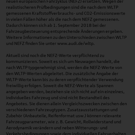
neuen europäischen Fahrzyklus (NEFZ) ersetzen. Wegen der
realistischeren Prüfbedingungen sind die nach dem WLTP
gemessenen Kraftstoffverbrauchs- und CO2-Emissionswerte
in vielen Fällen höher als die nach dem NEFZ gemessenen.
Dadurch können sich ab 1. September 2018 bei der
Fahrzeugbesteuerung entsprechende Änderungen ergeben.
Weitere Informationen zu den Unterschieden zwischen WLTP
und NEFZ finden Sie unter www.audi.de/wltp.
Aktuell sind noch die NEFZ-Werte verpflichtend zu
kommunizieren. Soweit es sich um Neuwagen handelt, die
nach WLTP typgenehmigt sind, werden die NEFZ-Werte von
den WLTP-Werten abgeleitet. Die zusätzliche Angabe der
WLTP-Werte kann bis zu deren verpflichtender Verwendung
freiwillig erfolgen. Soweit die NEFZ-Werte als Spannen
angegeben werden, beziehen sie sich nicht auf ein einzelnes,
individuelles Fahrzeug und sind nicht Bestandteil des
Angebotes. Sie dienen allein Vergleichszwecken zwischen den
verschiedenen Fahrzeugtypen. Zusatzausstattungen und
Zubehör (Anbauteile, Reifenformat usw.) können relevante
Fahrzeugparameter, wie z. B. Gewicht, Rollwiderstand und
Aerodynamik verändern und neben Witterungs- und
Verkehrsbedingungen sowie dem individuellen Fahrverhalten