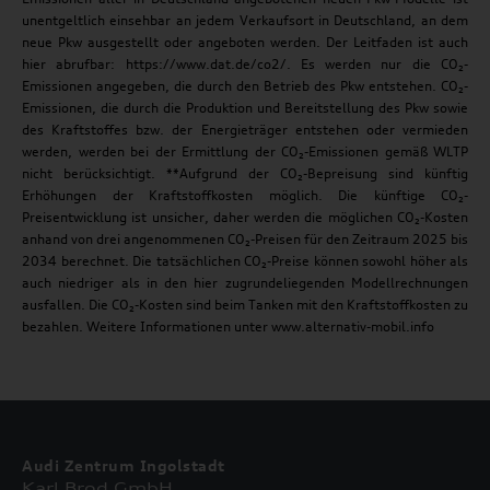
unentgeltlich einsehbar an jedem Verkaufsort in Deutschland, an dem
neue Pkw ausgestellt oder angeboten werden. Der Leitfaden ist auch
hier abrufbar: https://www.dat.de/co2/. Es werden nur die CO₂-
Emissionen angegeben, die durch den Betrieb des Pkw entstehen. CO₂-
Emissionen, die durch die Produktion und Bereitstellung des Pkw sowie
des Kraftstoffes bzw. der Energieträger entstehen oder vermieden
werden, werden bei der Ermittlung der CO₂-Emissionen gemäß WLTP
nicht berücksichtigt. **Aufgrund der CO₂-Bepreisung sind künftig
Erhöhungen der Kraftstoffkosten möglich. Die künftige CO₂-
Preisentwicklung ist unsicher, daher werden die möglichen CO₂-Kosten
anhand von drei angenommenen CO₂-Preisen für den Zeitraum 2025 bis
2034 berechnet. Die tatsächlichen CO₂-Preise können sowohl höher als
auch niedriger als in den hier zugrundeliegenden Modellrechnungen
ausfallen. Die CO₂-Kosten sind beim Tanken mit den Kraftstoffkosten zu
bezahlen. Weitere Informationen unter www.alternativ-mobil.info
Audi Zentrum Ingolstadt
Karl Brod GmbH