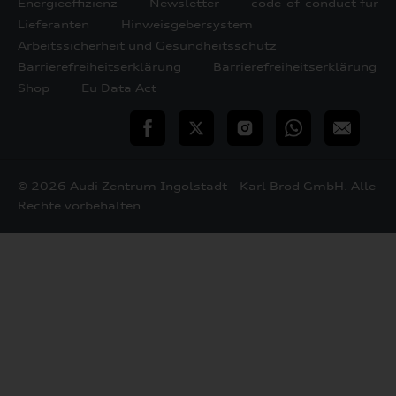
Energieeffizienz
Newsletter
code-of-conduct für
Lieferanten
Hinweisgebersystem
Arbeitssicherheit und Gesundheitsschutz
Barrierefreiheitserklärung
Barrierefreiheitserklärung
Shop
Eu Data Act
teilen
Twitter
Instagram
WhatsApp
E-
Mail
© 2026 Audi Zentrum Ingolstadt - Karl Brod GmbH. Alle
Rechte vorbehalten