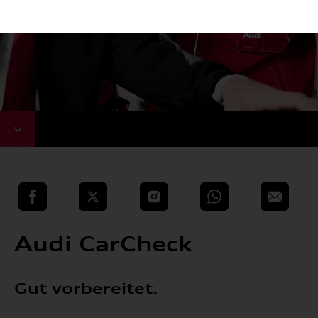
teilen
Twitter
Instagram
WhatsApp
E-Mail
Audi CarCheck
Gut vorbereitet.