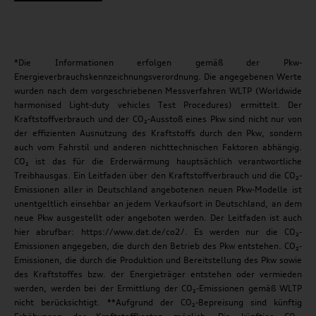
*Die Informationen erfolgen gemäß der Pkw-
Energieverbrauchskennzeichnungsverordnung. Die angegebenen Werte
wurden nach dem vorgeschriebenen Messverfahren WLTP (Worldwide
harmonised Light-duty vehicles Test Procedures) ermittelt. Der
Kraftstoffverbrauch und der CO₂-Ausstoß eines Pkw sind nicht nur von
der effizienten Ausnutzung des Kraftstoffs durch den Pkw, sondern
auch vom Fahrstil und anderen nichttechnischen Faktoren abhängig.
CO₂ ist das für die Erderwärmung hauptsächlich verantwortliche
Treibhausgas. Ein Leitfaden über den Kraftstoffverbrauch und die CO₂-
Emissionen aller in Deutschland angebotenen neuen Pkw-Modelle ist
unentgeltlich einsehbar an jedem Verkaufsort in Deutschland, an dem
neue Pkw ausgestellt oder angeboten werden. Der Leitfaden ist auch
hier abrufbar: https://www.dat.de/co2/. Es werden nur die CO₂-
Emissionen angegeben, die durch den Betrieb des Pkw entstehen. CO₂-
Emissionen, die durch die Produktion und Bereitstellung des Pkw sowie
des Kraftstoffes bzw. der Energieträger entstehen oder vermieden
werden, werden bei der Ermittlung der CO₂-Emissionen gemäß WLTP
nicht berücksichtigt. **Aufgrund der CO₂-Bepreisung sind künftig