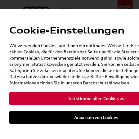
Cookie-Einstellungen
Menü
Telefon:
+49 (0)841 / 49 140
Wir verwenden Cookies, um Ihnen ein optimales Webseiten-Erleb
24h-Pannenhilfe:
+49 (0)171 / 870 72 87
zählen Cookies, die für den Betrieb der Seite und für die Steuer
Gerade geöffnet
kommerziellen Unternehmensziele notwendig sind, sowie solche, 
Verkauf:
Mo. - Fr. 08:00 - 19:00 Uhr Sa. 09:00 - 13:00 Uhr
anonymen Statistikzwecken genutzt werden. Sie können selbst 
Service:
Mo. - Fr. 06:00 - 20:00 Uhr Sa. 08:00 - 13:00 Uhr
Kategorien Sie zulassen möchten. Sie können diese Einstellungen
Datenschutzerklärung wieder ändern, z.B. Ihre Einwilligung wid
Informationen finden Sie in unseren
Datenschutzhinweisen
.
Ich stimme allen Cookies zu
Anpassen von Cookies