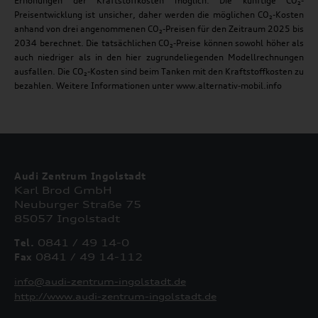
Erhöhungen der Kraftstoffkosten möglich. Die künftige CO₂-
Preisentwicklung ist unsicher, daher werden die möglichen CO₂-Kosten
anhand von drei angenommenen CO₂-Preisen für den Zeitraum 2025 bis
2034 berechnet. Die tatsächlichen CO₂-Preise können sowohl höher als
auch niedriger als in den hier zugrundeliegenden Modellrechnungen
ausfallen. Die CO₂-Kosten sind beim Tanken mit den Kraftstoffkosten zu
bezahlen. Weitere Informationen unter www.alternativ-mobil.info
Audi Zentrum Ingolstadt
Karl Brod GmbH
Neuburger Straße 75
85057 Ingolstadt
Tel.
0841 / 49 14-0
Fax
0841 / 49 14-112
info@audi-zentrum-ingolstadt.de
http://www.audi-zentrum-ingolstadt.de