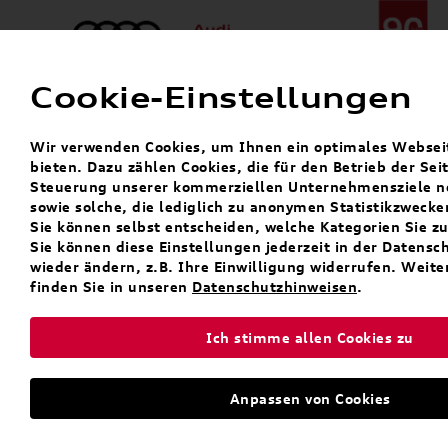
Cookie-Einstellungen
Menü
Telefon:
+49 (0)841 / 49 140
Wir verwenden Cookies, um Ihnen ein optimales Webseit
24h-Pannenhilfe:
+49 (0)171 / 870 72 87
bieten. Dazu zählen Cookies, die für den Betrieb der Sei
Öffnet in 4 Stunden, 0 Minuten
Steuerung unserer kommerziellen Unternehmensziele n
Verkauf:
Mo. - Fr. 08:00 - 19:00 Uhr Sa. 09:00 - 13:00 Uhr
sowie solche, die lediglich zu anonymen Statistikzweck
Service:
Mo. - Fr. 06:00 - 20:00 Uhr Sa. 08:00 - 13:00 Uhr
Sie können selbst entscheiden, welche Kategorien Sie z
Sie können diese Einstellungen jederzeit in der Datensc
wieder ändern, z.B. Ihre Einwilligung widerrufen. Weit
finden Sie in unseren
Datenschutzhinweisen
.
Ich stimme allen Cookies zu
Anpassen von Cookies