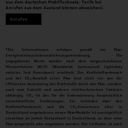
aus dem deutschen Mobilfunknetz. Tarife bei
Anrufen aus dem Ausland können abweichen).
Anrufen
*Die Informationen erfolgen gemäß der Pkw-
Energieverbrauchskennzeichnungsverordnung. Die
angegebenen Werte wurden nach dem vorgeschriebenen
Messverfahren WLTP (Worldwide harmonised Light-duty
vehicles Test Procedures) ermittelt. Der Kraftstoffverbrauch
und der CO₂-Ausstoß eines Pkw sind nicht nur von der
effizienten Ausnutzung des Kraftstoffs durch den Pkw, sondern
auch vom Fahrstil und anderen nichttechnischen Faktoren
abhängig. CO₂ ist das für die Erderwärmung hauptsächlich
verantwortliche Treibhausgas. Ein Leitfaden über den
Kraftstoffverbrauch und die CO₂-Emissionen aller in
Deutschland angebotenen neuen Pkw-Modelle ist unentgeltlich
einsehbar an jedem Verkaufsort in Deutschland, an dem neue
Pkw ausgestellt oder angeboten werden. Der Leitfaden ist auch