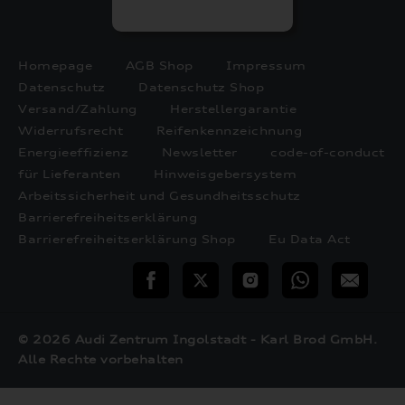
Homepage
AGB Shop
Impressum
Datenschutz
Datenschutz Shop
Versand/Zahlung
Herstellergarantie
Widerrufsrecht
Reifenkennzeichnung
Energieeffizienz
Newsletter
code-of-conduct
für Lieferanten
Hinweisgebersystem
Arbeitssicherheit und Gesundheitsschutz
Barrierefreiheitserklärung
Barrierefreiheitserklärung Shop
Eu Data Act
teilen
Twitter
Instagram
WhatsApp
E-
Mail
© 2026 Audi Zentrum Ingolstadt - Karl Brod GmbH.
Alle Rechte vorbehalten