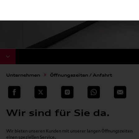
Unternehmen
Öffnungszeiten / Anfahrt
teilen
Twitter
Instagram
WhatsApp
E-Mail
Wir sind für Sie da.
Wir bieten unseren Kunden mit unserer langen Öffnungszeiten
einen speziellen Service.