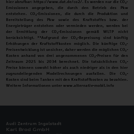
hier abrufbar: https://www.dat.de/co2/. Es werden nur die CO₂-
Emissionen angegeben, die durch den Betrieb des Pkw
entstehen. CO₂-Emissionen, die durch die Produktion und
Bereitstellung des Pkw sowie des Kraftstoffes bzw. der
Energieträger entstehen oder vermieden werden, werden bei
der Ermittlung der CO₂-Emissionen gemäß WLTP nicht
berücksichtigt. **Aufgrund der CO₂-Bepreisung sind künftig
Erhöhungen der Kraftstoffkosten möglich. Die künftige CO₂-
Preisentwicklung ist unsicher, daher werden die möglichen CO₂-
Kosten anhand von drei angenommenen CO₂-Preisen für den
Zeitraum 2025 bis 2034 berechnet. Die tatsächlichen CO₂-
Preise können sowohl höher als auch niedriger als in den hier
zugrundeliegenden Modellrechnungen ausfallen. Die CO₂-
Kosten sind beim Tanken mit den Kraftstoffkosten zu bezahlen.
Weitere Informationen unter www.alternativ-mobil.info
Audi Zentrum Ingolstadt
Karl Brod GmbH