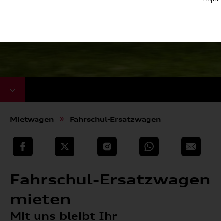
Mietwagen
Fahrschul-Ersatzwagen
teilen
Twitter
Instagram
WhatsApp
E-Mail
Fahrschul-Ersatzwagen
mieten
Mit uns bleibt Ihr