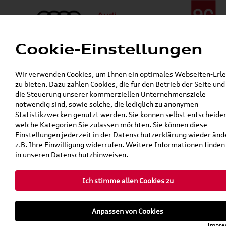
Cookie-Einstellungen
Menü
Telefon:
+49 (0)841 / 49 140
Wir verwenden Cookies, um Ihnen ein optimales Webseiten-Erle
24h-Pannenhilfe:
+49 (0)171 / 870 72 87
zu bieten. Dazu zählen Cookies, die für den Betrieb der Seite und
Gerade geschlossen
die Steuerung unserer kommerziellen Unternehmensziele
Verkauf:
Mo. - Fr. 08:00 - 19:00 Uhr Sa. 09:00 - 13:00 Uhr
notwendig sind, sowie solche, die lediglich zu anonymen
Service:
Mo. - Fr. 06:00 - 20:00 Uhr Sa. 08:00 - 13:00 Uhr
Statistikzwecken genutzt werden. Sie können selbst entscheide
welche Kategorien Sie zulassen möchten. Sie können diese
Einstellungen jederzeit in der Datenschutzerklärung wieder änd
z.B. Ihre Einwilligung widerrufen. Weitere Informationen finden
in unseren
Datenschutzhinweisen
.
Ich stimme allen Cookies zu
Anpassen von Cookies
Impre