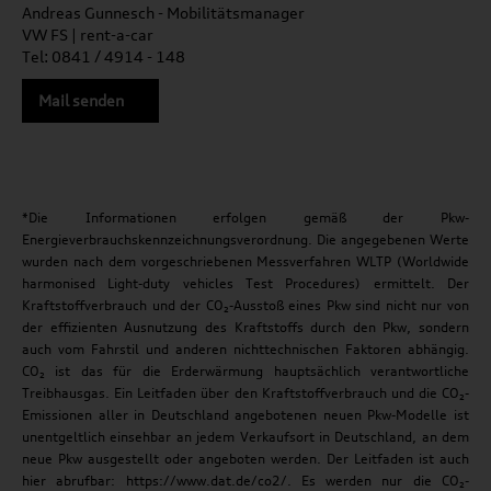
Andreas Gunnesch - Mobilitätsmanager
VW FS | rent-a-car
Tel: 0841 / 4914 - 148
Mail senden
*Die Informationen erfolgen gemäß der Pkw-
Energieverbrauchskennzeichnungsverordnung. Die angegebenen Werte
wurden nach dem vorgeschriebenen Messverfahren WLTP (Worldwide
harmonised Light-duty vehicles Test Procedures) ermittelt. Der
Kraftstoffverbrauch und der CO₂-Ausstoß eines Pkw sind nicht nur von
der effizienten Ausnutzung des Kraftstoffs durch den Pkw, sondern
auch vom Fahrstil und anderen nichttechnischen Faktoren abhängig.
CO₂ ist das für die Erderwärmung hauptsächlich verantwortliche
Treibhausgas. Ein Leitfaden über den Kraftstoffverbrauch und die CO₂-
Emissionen aller in Deutschland angebotenen neuen Pkw-Modelle ist
unentgeltlich einsehbar an jedem Verkaufsort in Deutschland, an dem
neue Pkw ausgestellt oder angeboten werden. Der Leitfaden ist auch
hier abrufbar: https://www.dat.de/co2/. Es werden nur die CO₂-