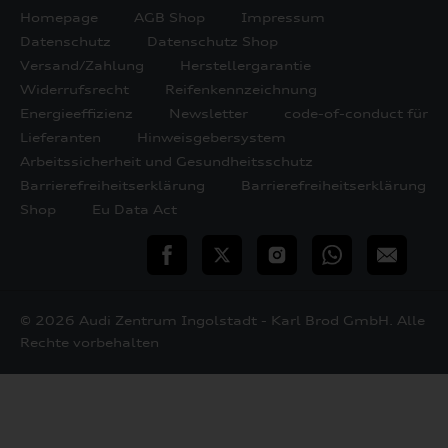
Homepage
AGB Shop
Impressum
Datenschutz
Datenschutz Shop
Versand/Zahlung
Herstellergarantie
Widerrufsrecht
Reifenkennzeichnung
Energieeffizienz
Newsletter
code-of-conduct für
Lieferanten
Hinweisgebersystem
Arbeitssicherheit und Gesundheitsschutz
Barrierefreiheitserklärung
Barrierefreiheitserklärung
Shop
Eu Data Act
teilen
Twitter
Instagram
WhatsApp
E-
Mail
© 2026 Audi Zentrum Ingolstadt - Karl Brod GmbH. Alle
Rechte vorbehalten