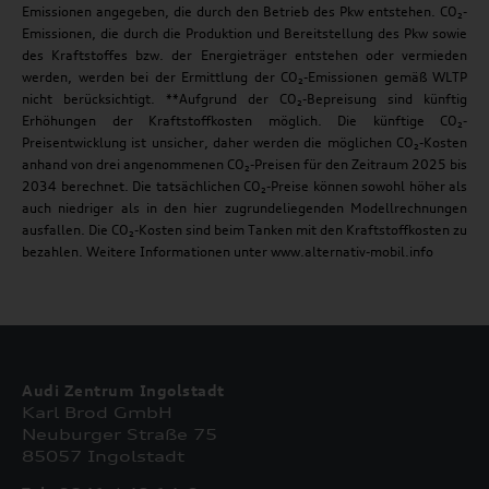
Emissionen angegeben, die durch den Betrieb des Pkw entstehen. CO₂-
Emissionen, die durch die Produktion und Bereitstellung des Pkw sowie
des Kraftstoffes bzw. der Energieträger entstehen oder vermieden
werden, werden bei der Ermittlung der CO₂-Emissionen gemäß WLTP
nicht berücksichtigt. **Aufgrund der CO₂-Bepreisung sind künftig
Erhöhungen der Kraftstoffkosten möglich. Die künftige CO₂-
Preisentwicklung ist unsicher, daher werden die möglichen CO₂-Kosten
anhand von drei angenommenen CO₂-Preisen für den Zeitraum 2025 bis
2034 berechnet. Die tatsächlichen CO₂-Preise können sowohl höher als
auch niedriger als in den hier zugrundeliegenden Modellrechnungen
ausfallen. Die CO₂-Kosten sind beim Tanken mit den Kraftstoffkosten zu
bezahlen. Weitere Informationen unter www.alternativ-mobil.info
Audi Zentrum Ingolstadt
Karl Brod GmbH
Neuburger Straße 75
85057 Ingolstadt