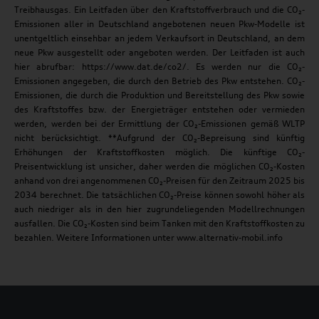
Treibhausgas. Ein Leitfaden über den Kraftstoffverbrauch und die CO₂-
Emissionen aller in Deutschland angebotenen neuen Pkw-Modelle ist
unentgeltlich einsehbar an jedem Verkaufsort in Deutschland, an dem
neue Pkw ausgestellt oder angeboten werden. Der Leitfaden ist auch
hier abrufbar: https://www.dat.de/co2/. Es werden nur die CO₂-
Emissionen angegeben, die durch den Betrieb des Pkw entstehen. CO₂-
Emissionen, die durch die Produktion und Bereitstellung des Pkw sowie
des Kraftstoffes bzw. der Energieträger entstehen oder vermieden
werden, werden bei der Ermittlung der CO₂-Emissionen gemäß WLTP
nicht berücksichtigt. **Aufgrund der CO₂-Bepreisung sind künftig
Erhöhungen der Kraftstoffkosten möglich. Die künftige CO₂-
Preisentwicklung ist unsicher, daher werden die möglichen CO₂-Kosten
anhand von drei angenommenen CO₂-Preisen für den Zeitraum 2025 bis
2034 berechnet. Die tatsächlichen CO₂-Preise können sowohl höher als
auch niedriger als in den hier zugrundeliegenden Modellrechnungen
ausfallen. Die CO₂-Kosten sind beim Tanken mit den Kraftstoffkosten zu
bezahlen. Weitere Informationen unter www.alternativ-mobil.info