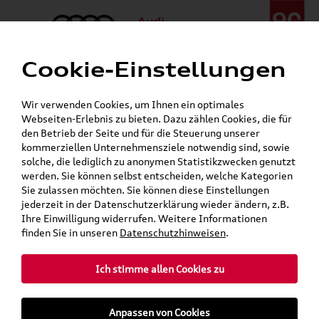
Cookie-Einstellungen
Menü
Telefon:
+49 (0)841 / 49 140
Wir verwenden Cookies, um Ihnen ein optimales
24h-Pannenhilfe:
+49 (0)171 / 870 72 87
Webseiten-Erlebnis zu bieten. Dazu zählen Cookies, die für
Öffnet in 3 Stunden, 56 Minuten
den Betrieb der Seite und für die Steuerung unserer
Verkauf:
Mo. - Fr. 08:00 - 19:00 Uhr Sa. 09:00 - 13:00 Uhr
kommerziellen Unternehmensziele notwendig sind, sowie
Service:
Mo. - Fr. 06:00 - 20:00 Uhr Sa. 08:00 - 13:00 Uhr
solche, die lediglich zu anonymen Statistikzwecken genutzt
werden. Sie können selbst entscheiden, welche Kategorien
Sie zulassen möchten. Sie können diese Einstellungen
jederzeit in der Datenschutzerklärung wieder ändern, z.B.
Ihre Einwilligung widerrufen. Weitere Informationen
finden Sie in unseren
Datenschutzhinweisen
.
Ich stimme allen Cookies zu
Anpassen von Cookies