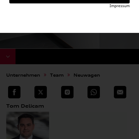
Impressum
Unternehmen
Team
Neuwagen
teilen
Twitter
Instagram
WhatsApp
E-Mail
Tom Delicam