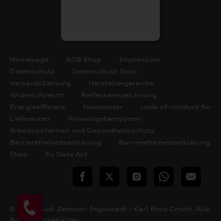
Homepage
AGB Shop
Impressum
Datenschutz
Datenschutz Shop
Versand/Zahlung
Herstellergarantie
Widerrufsrecht
Reifenkennzeichnung
Energieeffizienz
Newsletter
code-of-conduct für
Lieferanten
Hinweisgebersystem
Arbeitssicherheit und Gesundheitsschutz
Barrierefreiheitserklärung
Barrierefreiheitserklärung
Shop
Eu Data Act
teilen
Twitter
Instagram
WhatsApp
E-
Mail
© 2026 Audi Zentrum Ingolstadt - Karl Brod GmbH. Alle
Rechte vorbehalten