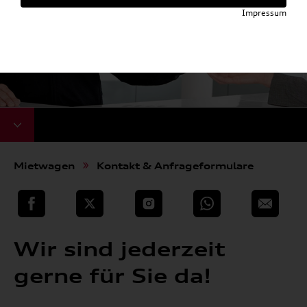
Impressum
Mietwagen
Kontakt & Anfrageformulare
teilen
Twitter
Instagram
WhatsApp
E-Mail
Wir sind jederzeit
gerne für Sie da!