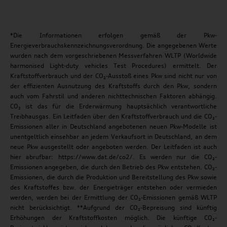
*Die Informationen erfolgen gemäß der Pkw-
Energieverbrauchskennzeichnungsverordnung. Die angegebenen Werte
wurden nach dem vorgeschriebenen Messverfahren WLTP (Worldwide
harmonised Light-duty vehicles Test Procedures) ermittelt. Der
Kraftstoffverbrauch und der CO₂-Ausstoß eines Pkw sind nicht nur von
der effizienten Ausnutzung des Kraftstoffs durch den Pkw, sondern
auch vom Fahrstil und anderen nichttechnischen Faktoren abhängig.
CO₂ ist das für die Erderwärmung hauptsächlich verantwortliche
Treibhausgas. Ein Leitfaden über den Kraftstoffverbrauch und die CO₂-
Emissionen aller in Deutschland angebotenen neuen Pkw-Modelle ist
unentgeltlich einsehbar an jedem Verkaufsort in Deutschland, an dem
neue Pkw ausgestellt oder angeboten werden. Der Leitfaden ist auch
hier abrufbar: https://www.dat.de/co2/. Es werden nur die CO₂-
Emissionen angegeben, die durch den Betrieb des Pkw entstehen. CO₂-
Emissionen, die durch die Produktion und Bereitstellung des Pkw sowie
des Kraftstoffes bzw. der Energieträger entstehen oder vermieden
werden, werden bei der Ermittlung der CO₂-Emissionen gemäß WLTP
nicht berücksichtigt. **Aufgrund der CO₂-Bepreisung sind künftig
Erhöhungen der Kraftstoffkosten möglich. Die künftige CO₂-