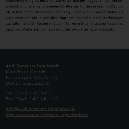
Preisentwicklung ist unsicher, daher werden die möglichen CO₂-Kosten
anhand von drei angenommenen CO₂-Preisen für den Zeitraum 2025 bis
2034 berechnet. Die tatsächlichen CO₂-Preise können sowohl höher als
auch niedriger als in den hier zugrundeliegenden Modellrechnungen
ausfallen. Die CO₂-Kosten sind beim Tanken mit den Kraftstoffkosten zu
bezahlen. Weitere Informationen unter www.alternativ-mobil.info
Audi Zentrum Ingolstadt
Karl Brod GmbH
Neuburger Straße 75
85057 Ingolstadt
Tel.
0841 / 49 14-0
Fax
0841 / 49 14-112
info@audi-zentrum-ingolstadt.de
http://www.audi-zentrum-ingolstadt.de