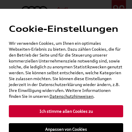
Cookie-Einstellungen
Menü
Telefon:
+49 (0)841 / 49 140
Wir verwenden Cookies, um Ihnen ein optimales
24h-Pannenhilfe:
+49 (0)171 / 870 72 87
Webseiten-Erlebnis zu bieten. Dazu zählen Cookies, die für
Gerade geschlossen
den Betrieb der Seite und für die Steuerung unserer
Verkauf:
Mo. - Fr. 08:00 - 19:00 Uhr Sa. 09:00 - 13:00 Uhr
kommerziellen Unternehmensziele notwendig sind, sowie
Service:
Mo. - Fr. 06:00 - 20:00 Uhr Sa. 08:00 - 13:00 Uhr
solche, die lediglich zu anonymen Statistikzwecken genutzt
werden. Sie können selbst entscheiden, welche Kategorien
Sie zulassen möchten. Sie können diese Einstellungen
jederzeit in der Datenschutzerklärung wieder ändern, z.B.
Ihre Einwilligung widerrufen. Weitere Informationen
finden Sie in unseren
Datenschutzhinweisen
.
Ich stimme allen Cookies zu
Anpassen von Cookies