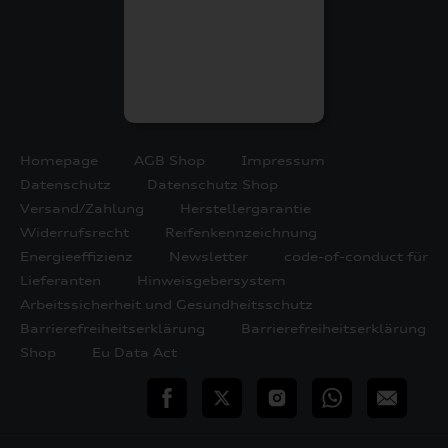
Homepage
AGB Shop
Impressum
Datenschutz
Datenschutz Shop
Versand/Zahlung
Herstellergarantie
Widerrufsrecht
Reifenkennzeichnung
Energieeffizienz
Newsletter
code-of-conduct für
Lieferanten
Hinweisgebersystem
Arbeitssicherheit und Gesundheitsschutz
Barrierefreiheitserklärung
Barrierefreiheitserklärung
Shop
Eu Data Act
teilen
Twitter
Instagram
WhatsApp
E-
Mail