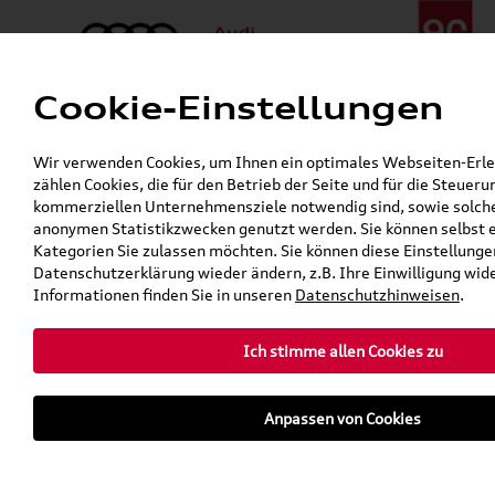
Cookie-Einstellungen
Menü
Telefon:
+49 (0)841 / 49 140
Wir verwenden Cookies, um Ihnen ein optimales Webseiten-Erleb
24h-Pannenhilfe:
+49 (0)171 / 870 72 87
zählen Cookies, die für den Betrieb der Seite und für die Steuer
Gerade geöffnet
kommerziellen Unternehmensziele notwendig sind, sowie solche, 
Verkauf:
Mo. - Fr. 08:00 - 19:00 Uhr Sa. 09:00 - 13:00 Uhr
anonymen Statistikzwecken genutzt werden. Sie können selbst 
Service:
Mo. - Fr. 06:00 - 20:00 Uhr Sa. 08:00 - 13:00 Uhr
Kategorien Sie zulassen möchten. Sie können diese Einstellungen
Datenschutzerklärung wieder ändern, z.B. Ihre Einwilligung wid
Informationen finden Sie in unseren
Datenschutzhinweisen
.
Unternehmen
Team
Service
Ich stimme allen Cookies zu
teilen
Twitter
Instagram
WhatsApp
E-Mail
Anpassen von Cookies
Jürgen Hörmann