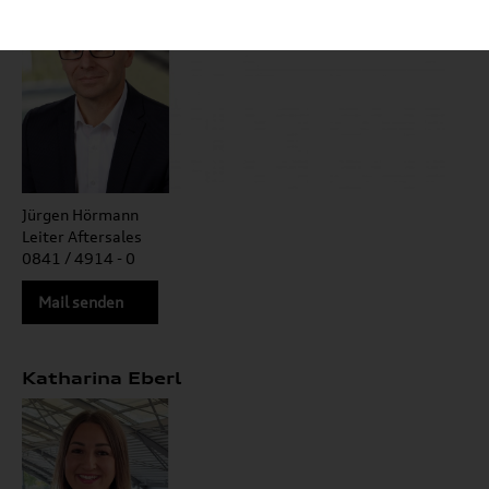
Jürgen Hörmann
Leiter Aftersales
0841 / 4914 - 0
Mail senden
Katharina Eberl