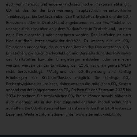
auch vom Fahrstil und anderen nichttechnischen Faktoren abhängig.
CO₂ ist das für die Erderwärmung hauptsächlich verantwortliche
Treibhausgas. Ein Leitfaden über den Kraftstoffverbrauch und die CO₂-
Emissionen aller in Deutschland angebotenen neuen Pkw-Modelle ist
unentgeltlich einsehbar an jedem Verkaufsort in Deutschland, an dem
neue Pkw ausgestellt oder angeboten werden. Der Leitfaden ist auch
hier abrufbar: https://www.dat.de/co2/. Es werden nur die CO₂-
Emissionen angegeben, die durch den Betrieb des Pkw entstehen. CO₂-
Emissionen, die durch die Produktion und Bereitstellung des Pkw sowie
des Kraftstoffes bzw. der Energieträger entstehen oder vermieden
werden, werden bei der Ermittlung der CO₂-Emissionen gemäß WLTP
nicht berücksichtigt. **Aufgrund der CO₂-Bepreisung sind künftig
Erhöhungen der Kraftstoffkosten möglich. Die künftige CO₂-
Preisentwicklung ist unsicher, daher werden die möglichen CO₂-Kosten
anhand von drei angenommenen CO₂-Preisen für den Zeitraum 2025 bis
2034 berechnet. Die tatsächlichen CO₂-Preise können sowohl höher als
auch niedriger als in den hier zugrundeliegenden Modellrechnungen
ausfallen. Die CO₂-Kosten sind beim Tanken mit den Kraftstoffkosten zu
bezahlen. Weitere Informationen unter www.alternativ-mobil.info