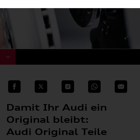
teilen
Twitter
Instagram
WhatsApp
E-Mail
Damit Ihr Audi ein
Original bleibt:
Audi Original Teile