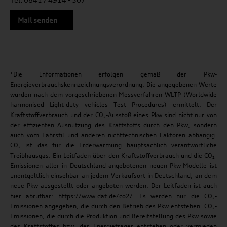
Mail senden
*Die Informationen erfolgen gemäß der Pkw-
Energieverbrauchskennzeichnungsverordnung. Die angegebenen Werte
wurden nach dem vorgeschriebenen Messverfahren WLTP (Worldwide
harmonised Light-duty vehicles Test Procedures) ermittelt. Der
Kraftstoffverbrauch und der CO₂-Ausstoß eines Pkw sind nicht nur von
der effizienten Ausnutzung des Kraftstoffs durch den Pkw, sondern
auch vom Fahrstil und anderen nichttechnischen Faktoren abhängig.
CO₂ ist das für die Erderwärmung hauptsächlich verantwortliche
Treibhausgas. Ein Leitfaden über den Kraftstoffverbrauch und die CO₂-
Emissionen aller in Deutschland angebotenen neuen Pkw-Modelle ist
unentgeltlich einsehbar an jedem Verkaufsort in Deutschland, an dem
neue Pkw ausgestellt oder angeboten werden. Der Leitfaden ist auch
hier abrufbar: https://www.dat.de/co2/. Es werden nur die CO₂-
Emissionen angegeben, die durch den Betrieb des Pkw entstehen. CO₂-
Emissionen, die durch die Produktion und Bereitstellung des Pkw sowie
des Kraftstoffes bzw. der Energieträger entstehen oder vermieden