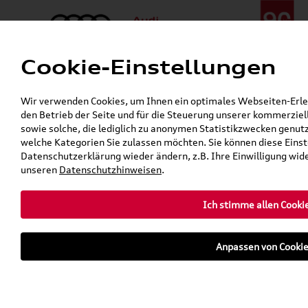
Cookie-Einstellungen
Menü
Telefon:
+49 (0)841 / 49 140
Wir verwenden Cookies, um Ihnen ein optimales Webseiten-Erlebn
24h-Pannenhilfe:
+49 (0)171 / 870 72 87
den Betrieb der Seite und für die Steuerung unserer kommerzie
Gerade geöffnet
sowie solche, die lediglich zu anonymen Statistikzwecken genut
Verkauf:
Mo. - Fr. 08:00 - 19:00 Uhr Sa. 09:00 - 13:00 Uhr
welche Kategorien Sie zulassen möchten. Sie können diese Einste
Service:
Mo. - Fr. 06:00 - 20:00 Uhr Sa. 08:00 - 13:00 Uhr
Datenschutzerklärung wieder ändern, z.B. Ihre Einwilligung wid
unseren
Datenschutzhinweisen
.
Kostenloser Versand für Original
Ich stimme allen Cooki
Teile
Anpassen von Cooki