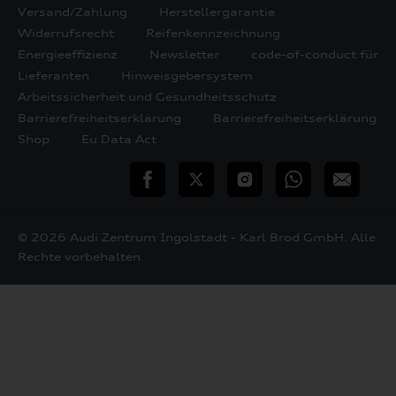
Versand/Zahlung
Herstellergarantie
Widerrufsrecht
Reifenkennzeichnung
Energieeffizienz
Newsletter
code-of-conduct für
Lieferanten
Hinweisgebersystem
Arbeitssicherheit und Gesundheitsschutz
Barrierefreiheitserklärung
Barrierefreiheitserklärung
Shop
Eu Data Act
teilen
Twitter
Instagram
WhatsApp
E-
Mail
© 2026 Audi Zentrum Ingolstadt - Karl Brod GmbH. Alle
Rechte vorbehalten