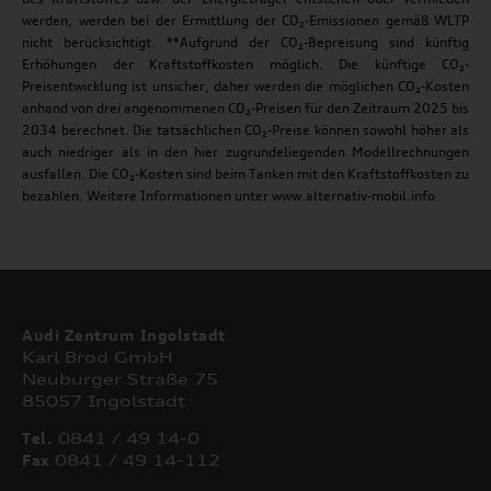
werden, werden bei der Ermittlung der CO₂-Emissionen gemäß WLTP
nicht berücksichtigt. **Aufgrund der CO₂-Bepreisung sind künftig
Erhöhungen der Kraftstoffkosten möglich. Die künftige CO₂-
Preisentwicklung ist unsicher, daher werden die möglichen CO₂-Kosten
anhand von drei angenommenen CO₂-Preisen für den Zeitraum 2025 bis
2034 berechnet. Die tatsächlichen CO₂-Preise können sowohl höher als
auch niedriger als in den hier zugrundeliegenden Modellrechnungen
ausfallen. Die CO₂-Kosten sind beim Tanken mit den Kraftstoffkosten zu
bezahlen. Weitere Informationen unter www.alternativ-mobil.info
Audi Zentrum Ingolstadt
Karl Brod GmbH
Neuburger Straße 75
85057 Ingolstadt
Tel.
0841 / 49 14-0
Fax
0841 / 49 14-112