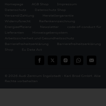
Homepage
AGB Shop
Impressum
Datenschutz
Datenschutz Shop
Versand/Zahlung
Herstellergarantie
Widerrufsrecht
Reifenkennzeichnung
Energieeffizienz
Newsletter
code-of-conduct für
Lieferanten
Hinweisgebersystem
Arbeitssicherheit und Gesundheitsschutz
Barrierefreiheitserklärung
Barrierefreiheitserklärung
Shop
Eu Data Act
teilen
Twitter
Instagram
WhatsApp
E-
Mail
© 2026 Audi Zentrum Ingolstadt - Karl Brod GmbH. Alle
Rechte vorbehalten