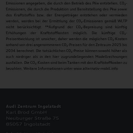
Emissionen angegeben, die durch den Betrieb des Pkw entstehen. CO₂-
Emissionen, die durch die Produktion und Bereitstellung des Pkw sowie
des Kraftstoffes bzw. der Energieträger entstehen oder vermieden
werden, werden bei der Ermittlung der CO₂-Emissionen gemäß WLTP
nicht berücksichtigt. **Aufgrund der CO₂-Bepreisung sind künftig
Erhöhungen der Kraftstoffkosten möglich. Die künftige CO₂-
Preisentwicklung ist unsicher, daher werden die möglichen CO₂-Kosten
anhand von drei angenommenen CO₂-Preisen für den Zeitraum 2025 bis
2034 berechnet. Die tatsächlichen CO₂-Preise können sowohl höher als
auch niedriger als in den hier zugrundeliegenden Modellrechnungen
ausfallen. Die CO₂-Kosten sind beim Tanken mit den Kraftstoffkosten zu
bezahlen. Weitere Informationen unter www.alternativ-mobil.info
Audi Zentrum Ingolstadt
Karl Brod GmbH
Neuburger Straße 75
85057 Ingolstadt