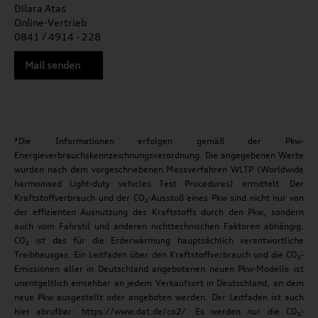
Dilara Atas
Online-Vertrieb
0841 / 4914 - 228
Mail senden
*Die Informationen erfolgen gemäß der Pkw-
Energieverbrauchskennzeichnungsverordnung. Die angegebenen Werte
wurden nach dem vorgeschriebenen Messverfahren WLTP (Worldwide
harmonised Light-duty vehicles Test Procedures) ermittelt. Der
Kraftstoffverbrauch und der CO₂-Ausstoß eines Pkw sind nicht nur von
der effizienten Ausnutzung des Kraftstoffs durch den Pkw, sondern
auch vom Fahrstil und anderen nichttechnischen Faktoren abhängig.
CO₂ ist das für die Erderwärmung hauptsächlich verantwortliche
Treibhausgas. Ein Leitfaden über den Kraftstoffverbrauch und die CO₂-
Emissionen aller in Deutschland angebotenen neuen Pkw-Modelle ist
unentgeltlich einsehbar an jedem Verkaufsort in Deutschland, an dem
neue Pkw ausgestellt oder angeboten werden. Der Leitfaden ist auch
hier abrufbar: https://www.dat.de/co2/. Es werden nur die CO₂-