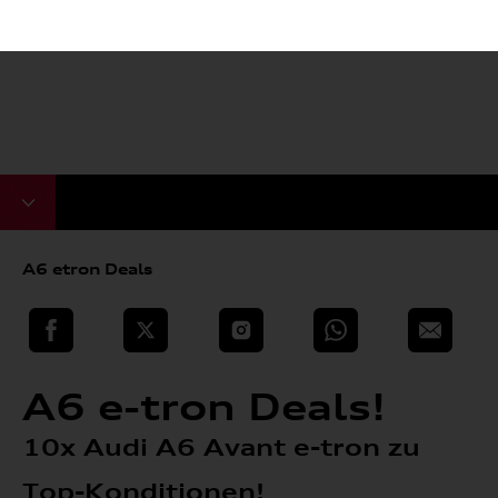
A6 etron Deals
teilen
Twitter
Instagram
WhatsApp
E-Mail
A6 e-tron Deals!
10x Audi A6 Avant e-tron zu
Top-Konditionen!