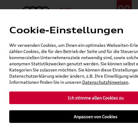
Cookie-Einstellungen
Menü
Telefon:
+49 (0)841 / 49 140
Wir verwenden Cookies, um Ihnen ein optimales Webseiten-Erleb
24h-Pannenhilfe:
+49 (0)171 / 870 72 87
zählen Cookies, die für den Betrieb der Seite und für die Steuer
Gerade geschlossen
kommerziellen Unternehmensziele notwendig sind, sowie solche, 
Verkauf:
Mo. - Fr. 08:00 - 19:00 Uhr Sa. 09:00 - 13:00 Uhr
anonymen Statistikzwecken genutzt werden. Sie können selbst 
Service:
Mo. - Fr. 06:00 - 20:00 Uhr Sa. 08:00 - 13:00 Uhr
Kategorien Sie zulassen möchten. Sie können diese Einstellungen
Datenschutzerklärung wieder ändern, z.B. Ihre Einwilligung wid
Informationen finden Sie in unseren
Datenschutzhinweisen
.
Ich stimme allen Cookies zu
Anpassen von Cookies