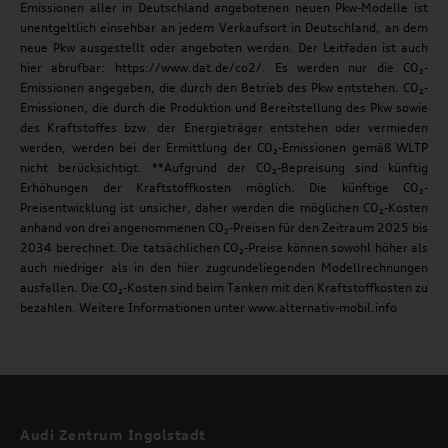
Emissionen aller in Deutschland angebotenen neuen Pkw-Modelle ist
unentgeltlich einsehbar an jedem Verkaufsort in Deutschland, an dem
neue Pkw ausgestellt oder angeboten werden. Der Leitfaden ist auch
hier abrufbar: https://www.dat.de/co2/. Es werden nur die CO₂-
Emissionen angegeben, die durch den Betrieb des Pkw entstehen. CO₂-
Emissionen, die durch die Produktion und Bereitstellung des Pkw sowie
des Kraftstoffes bzw. der Energieträger entstehen oder vermieden
werden, werden bei der Ermittlung der CO₂-Emissionen gemäß WLTP
nicht berücksichtigt. **Aufgrund der CO₂-Bepreisung sind künftig
Erhöhungen der Kraftstoffkosten möglich. Die künftige CO₂-
Preisentwicklung ist unsicher, daher werden die möglichen CO₂-Kosten
anhand von drei angenommenen CO₂-Preisen für den Zeitraum 2025 bis
2034 berechnet. Die tatsächlichen CO₂-Preise können sowohl höher als
auch niedriger als in den hier zugrundeliegenden Modellrechnungen
ausfallen. Die CO₂-Kosten sind beim Tanken mit den Kraftstoffkosten zu
bezahlen. Weitere Informationen unter www.alternativ-mobil.info
Audi Zentrum Ingolstadt