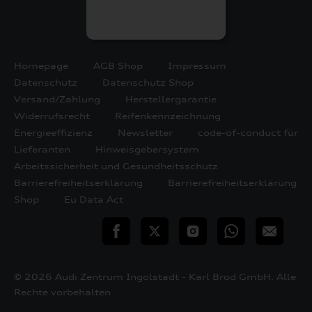
Homepage
AGB Shop
Impressum
Datenschutz
Datenschutz Shop
Versand/Zahlung
Herstellergarantie
Widerrufsrecht
Reifenkennzeichnung
Energieeffizienz
Newsletter
code-of-conduct für
Lieferanten
Hinweisgebersystem
Arbeitssicherheit und Gesundheitsschutz
Barrierefreiheitserklärung
Barrierefreiheitserklärung
Shop
Eu Data Act
teilen
Twitter
Instagram
WhatsApp
E-
Mail
© 2026 Audi Zentrum Ingolstadt - Karl Brod GmbH. Alle
Rechte vorbehalten