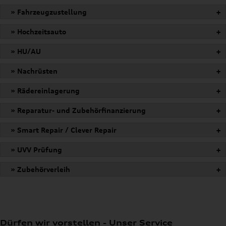
» Fahrzeugzustellung
+
» Hochzeitsauto
+
» HU/AU
+
» Nachrüsten
+
» Rädereinlagerung
+
» Reparatur- und Zubehörfinanzierung
+
» Smart Repair / Clever Repair
+
» UVV Prüfung
+
» Zubehörverleih
+
Dürfen wir vorstellen - Unser Service