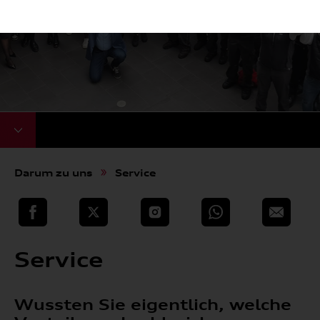
Darum zu uns
Service
teilen
Twitter
Instagram
WhatsApp
E-Mail
Service
Wussten Sie eigentlich, welche