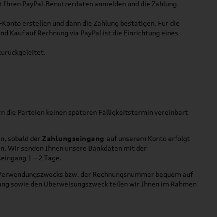
mit Ihren PayPal-Benutzerdaten anmelden und die Zahlung
-Konto erstellen und dann die Zahlung bestätigen. Für die
und Kauf auf Rechnung via PayPal ist die Einrichtung eines
urückgeleitet.
rn die Parteien keinen späteren Fälligkeitstermin vereinbart
n, sobald der
Zahlungseingang
auf unserem Konto erfolgt
en. Wir senden Ihnen unsere Bankdaten mit der
seingang 1 – 2 Tage.
s Verwendungszwecks bzw. der Rechnungsnummer bequem auf
dung sowie den Überweisungszweck teilen wir Ihnen im Rahmen