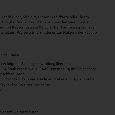
elbst darüber, ob sie mit Ihrer Kreditkarte oder Ihrem
ton „Kaufen“ angeklickt haben, werden Sie zu PayPal
ung
mit
Paypal
beträgt 99 Euro. Der Kaufbetrag darf aber
ng
nutzen. Weitere Informationen zur Nutzung der Paypal-
en bei Ihnen.
t erfolgt die Zahlungsabwicklung über den
., 22-24 Boulevard Royal, L-2449 Luxembourg (im Folgenden:
insehbar unter
t-full
oder - falls der Kunde nicht über ein PayPal-Konto
 PayPal-Konto, einsehbar unter
ll
.
Website weitergeleitet.