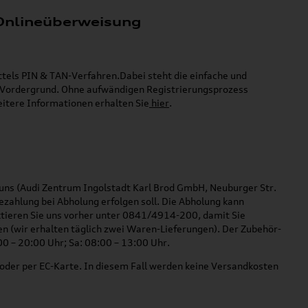
 Onlineüberweisung
ttels PIN & TAN-Verfahren.
Dabei steht die einfache und
 Vordergrund. Ohne aufwändigen Registrierungsprozess
itere Informationen erhalten Sie
hier
.
i uns (Audi Zentrum Ingolstadt Karl Brod GmbH, Neuburger Str.
zahlung bei Abholung erfolgen soll. Die Abholung kann
aktieren Sie uns vorher unter 0841/4914-200, damit Sie
en (wir erhalten täglich zwei Waren-Lieferungen). Der Zubehör-
00 – 20:00 Uhr; Sa: 08:00 – 13:00 Uhr.
ar oder per EC-Karte. In diesem Fall werden keine Versandkosten