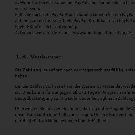
3. Wenn Sie bereits Kunde bei PayPal sind, können Sie sich 
veranlassen.
Falls Sie noch kein PayPal-Konto haben, können Sie ein PayPal
Zahlungsarten Lastschrift via PayPal, Kreditkarte via PayPal 
PayPal-Kontos nicht notwendig.
4. Danach werden Sie zu uns (www.audi-ingolstadt-shop.de) z
1.3. Vorkasse
Die
Zahlung
ist
sofort
nach Vertragsabschluss
fällig
, sofe
haben.
Bei der Zahlart Vorkasse kann die Ware erst versendet werde
ist. Dies kann erfahrungsgemäß 1- 3 Tage in Anspruch nehm
Bestellbestätigung zu. Die Lieferdauer beträgt nach Zahlung
Überweisen Sie uns den Rechnungsbetrag unter Angabe de
unser Bankkonto innerhalb von 7 Tagen. Unsere Bankverbin
der Bestellabwicklung gesondert per E-Mail mit.