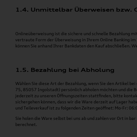
1.4. Unmittelbar Überweisen bzw.
Onlineüberweisung ist die sichere und schnelle Bezahlung mi
vertraute Form der Überweisung in Ihrem Online Banking im
können Sie anhand Ihrer Bankdaten den Kauf abschließen. We
1.5. Bezahlung bei Abholung
Wählen Sie diese Art der Bezahlung, wenn Sie den Artikel be
75, 85057 Ingolstadt) persönlich abholen möchten und die Be
jederzeit zu unseren Öffnungszeiten stattfinden, bitte kont
sichergehen können, dass wir die Ware derzeit auf Lager hab
und Teileverkauf ist zu folgenden Zeiten geöffnet: Mo-Fr: 06:
Sie holen die Ware selbst bei uns ab und zahlen vor Ort in b
berechnet.