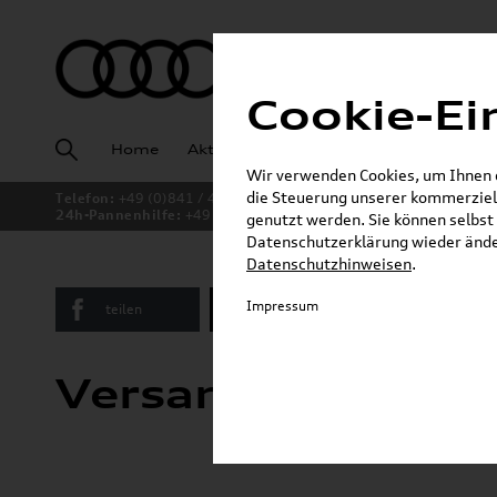
Cookie-Ei
Home
Aktuelles
Fahrzeugankauf
Angeb
Wir verwenden Cookies, um Ihnen ei
die Steuerung unserer kommerziell
Telefon:
+49 (0)841 / 49 140
24h-Pannenhilfe:
+49 (0)171 / 870 72 87
genutzt werden. Sie können selbst 
Datenschutzerklärung wieder änder
Datenschutzhinweisen
.
Impressum
teilen
Twitter
Instagram
Versand- und Za