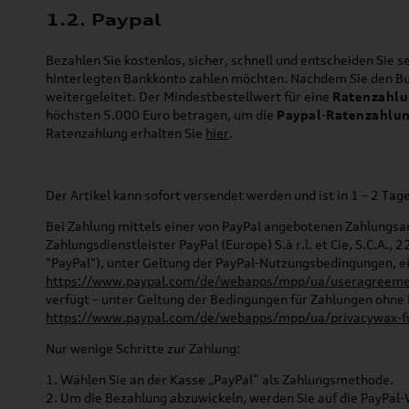
1.2. Paypal
Bezahlen Sie kostenlos, sicher, schnell und entscheiden Sie s
hinterlegten Bankkonto zahlen möchten. Nachdem Sie den But
weitergeleitet.
Der Mindestbestellwert für eine
Ratenzahl
höchsten 5.000 Euro betragen, um die
Paypal
-
Ratenzahlu
Ratenzahlung erhalten Sie
hier
.
Der Artikel kann sofort versendet werden und ist in 1 – 2 Tag
Bei Zahlung mittels einer von PayPal angebotenen Zahlungsar
Zahlungsdienstleister PayPal (Europe) S.à r.l. et Cie, S.C.A
"PayPal"), unter Geltung der PayPal-Nutzungsbedingungen, e
https://www.paypal.com/de/webapps/mpp/ua/useragreemen
verfügt – unter Geltung der Bedingungen für Zahlungen ohne
https://www.paypal.com/de/webapps/mpp/ua/privacywax-fu
Nur wenige Schritte zur Zahlung:
1. Wählen Sie an der Kasse „PayPal“ als Zahlungsmethode.
2. Um die Bezahlung abzuwickeln, werden Sie auf die PayPal-