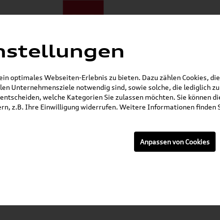
nstellungen
ote
E-Mobilität
Darum zu uns
NORA®
Mietwagen
n optimales Webseiten-Erlebnis zu bieten. Dazu zählen Cookies, die 
en Unternehmensziele notwendig sind, sowie solche, die lediglich 
Öffnet in 3 Stunden, 31 Minuten
entscheiden, welche Kategorien Sie zulassen möchten. Sie können die
n, z.B. Ihre Einwilligung widerrufen. Weitere Informationen finden S
E-Mail
Anpassen von Cookies
hlungsinformatione