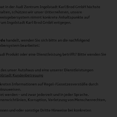
hat in der Audi Zentrum Ingolstadt Karl Brod GmbH höchste
rhalten, schützen wir unser Unternehmen, unsere
nweisgebersystem nimmt konkrete Anhaltspunkte auf
trum Ingolstadt Karl Brod GmbH entgegen.
rde
handelt, wenden Sie sich bitte an die nachfolgend
ebersystem bearbeitet:
Audi Produkt oder eine Dienstleistung betrifft?
Bitte wenden Sie
 das unser Autohaus und eine unserer Dienstleistungen
olstadt Kundenbetreuung
onkreten Informationen auf Regel-/Gesetzesverstöße durch
hinzuweisen.
t werden – und zwar jederzeit und in jeder Sprache.
mensrichtlinien, Korruption, Verletzung von Menschenrechten,
nen und oder sonstige Dritte Hinweise bei konkreten