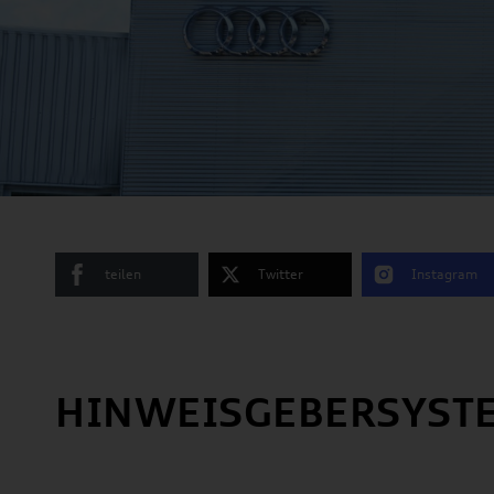
teilen
Twitter
Instagram
HINWEISGEBERSYST