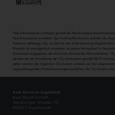
*Die Informationen erfolgen gemäß der Pkw-Energieverbrauchskenn
Test Procedures) ermittelt. Der Kraftstoffverbrauch und der CO₂-Auss
Faktoren abhängig. CO₂ ist das für die Erderwärmung hauptsächlich
Modelle ist unentgeltlich einsehbar an jedem Verkaufsort in Deutsc
Emissionen angegeben, die durch den Betrieb des Pkw entstehen. CO₂
werden bei der Ermittlung der CO₂-Emissionen gemäß WLTP nicht berü
daher werden die möglichen CO₂-Kosten anhand von drei angenommene
zugrundeliegenden Modellrechnungen ausfallen. Die CO₂-Kosten sind 
Audi Zentrum Ingolstadt
Karl Brod GmbH
Neuburger Straße 75
85057 Ingolstadt