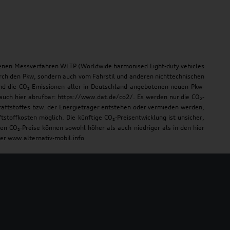
nen Messverfahren WLTP (Worldwide harmonised Light-duty vehicles
durch den Pkw, sondern auch vom Fahrstil und anderen nichttechnischen
und die CO₂-Emissionen aller in Deutschland angebotenen neuen Pkw-
auch hier abrufbar: https://www.dat.de/co2/. Es werden nur die CO₂-
raftstoffes bzw. der Energieträger entstehen oder vermieden werden,
toffkosten möglich. Die künftige CO₂-Preisentwicklung ist unsicher,
 CO₂-Preise können sowohl höher als auch niedriger als in den hier
er www.alternativ-mobil.info