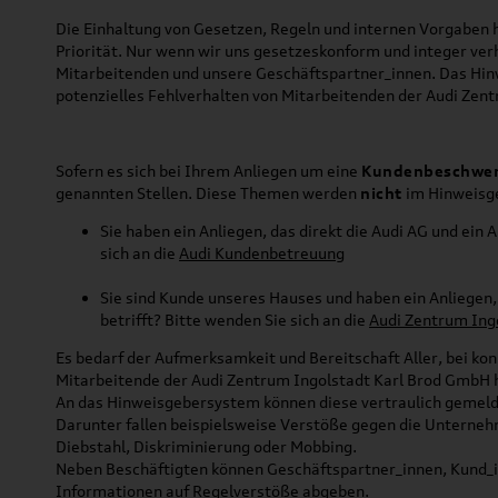
Die Einhaltung von Gesetzen, Regeln und internen Vorgaben 
Priorität. Nur wenn wir uns gesetzeskonform und integer ve
Mitarbeitenden und unsere Geschäftspartner_innen. Das Hi
potenzielles Fehlverhalten von Mitarbeitenden der Audi Zen
Sofern es sich bei Ihrem Anliegen um eine
Kundenbeschwe
genannten Stellen. Diese Themen werden
nicht
im Hinweisg
Sie haben ein Anliegen, das direkt die Audi AG und ein 
sich an die
Audi Kundenbetreuung
Sie sind Kunde unseres Hauses und haben ein Anliegen,
betrifft?
Bitte wenden Sie sich an die
Audi Zentrum Ing
Es bedarf der Aufmerksamkeit und Bereitschaft Aller, bei k
Mitarbeitende der Audi Zentrum Ingolstadt Karl Brod GmbH 
An das Hinweisgebersystem können diese vertraulich gemelde
Darunter fallen beispielsweise Verstöße gegen die Unterneh
Diebstahl, Diskriminierung oder Mobbing.
Neben Beschäftigten können Geschäftspartner_innen, Kund_in
Informationen auf Regelverstöße abgeben.