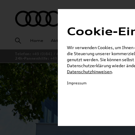
Cookie-Ei
Home
Aktuelles
Fahrzeugankauf
Angeb
Wir verwenden Cookies, um Ihnen ei
die Steuerung unserer kommerziell
Telefon:
+49 (0)841 / 49 140
24h-Pannenhilfe:
+49 (0)171 / 870 72 87
genutzt werden. Sie können selbst 
Datenschutzerklärung wieder änder
Datenschutzhinweisen
.
Impressum