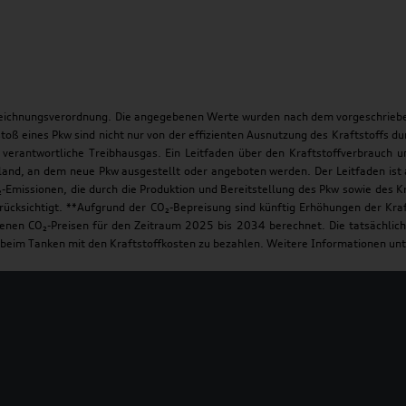
zeichnungsverordnung. Die angegebenen Werte wurden nach dem vorgeschriebe
toß eines Pkw sind nicht nur von der effizienten Ausnutzung des Kraftstoffs 
 verantwortliche Treibhausgas. Ein Leitfaden über den Kraftstoffverbrauch 
hland, an dem neue Pkw ausgestellt oder angeboten werden. Der Leitfaden ist 
-Emissionen, die durch die Produktion und Bereitstellung des Pkw sowie des K
cksichtigt. **Aufgrund der CO₂-Bepreisung sind künftig Erhöhungen der Krafts
n CO₂-Preisen für den Zeitraum 2025 bis 2034 berechnet. Die tatsächlichen
beim Tanken mit den Kraftstoffkosten zu bezahlen. Weitere Informationen unt