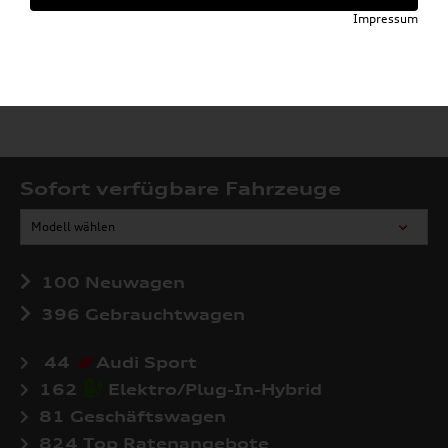
Impressum
Sofort verfügbare Fahrzeuge
Modell wählen
100
Neuwagen
396
Gebrauchtwagen
44
Audi Sport
162
Elektro/Plug-In-Hybrid
81
Geschäftswagen
824
Top Ratenangebote