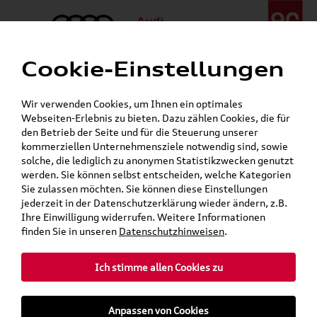
Cookie-Einstellungen
Menü
Telefon:
+49 (0)841 / 49 140
Wir verwenden Cookies, um Ihnen ein optimales
24h-Pannenhilfe:
+49 (0)171 / 870 72 87
Webseiten-Erlebnis zu bieten. Dazu zählen Cookies, die für
Gerade geschlossen
den Betrieb der Seite und für die Steuerung unserer
Verkauf:
Mo. - Fr. 08:00 - 19:00 Uhr Sa. 09:00 - 13:00 Uhr
kommerziellen Unternehmensziele notwendig sind, sowie
Service:
Mo. - Fr. 06:00 - 20:00 Uhr Sa. 08:00 - 13:00 Uhr
solche, die lediglich zu anonymen Statistikzwecken genutzt
werden. Sie können selbst entscheiden, welche Kategorien
Sie zulassen möchten. Sie können diese Einstellungen
Der neue Audi Q9 SUV
Audi Gebrauchtwagen
Der neue Audi Q7 SUV
Je älter Ihr Audi, desto
ACHTUNG: WARNHINWEIS
Keine News mehr
Grundträger zum Schnäppchenpreis
jederzeit in der Datenschutzerklärung wieder ändern, z.B.
Leasing
höher Ihr Rabatt!
verpassen!
Ihre Einwilligung widerrufen. Weitere Informationen
Ab sofort bestellbar
Ab sofort bestellbar
Mehr erfahren
finden Sie in unseren
Datenschutzhinweisen
.
Mehr dazu
Zur Aktion!
Jetzt zum kostenlosen Newsletter
Ich stimme allen Cookies zu
anmelden!
Anpassen von Cookies