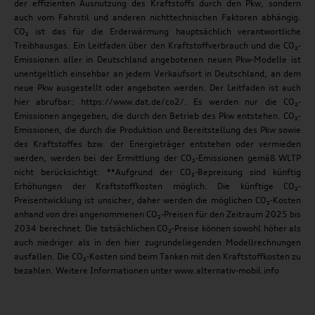
der effizienten Ausnutzung des Kraftstoffs durch den Pkw, sondern
auch vom Fahrstil und anderen nichttechnischen Faktoren abhängig.
CO₂ ist das für die Erderwärmung hauptsächlich verantwortliche
Treibhausgas. Ein Leitfaden über den Kraftstoffverbrauch und die CO₂-
Emissionen aller in Deutschland angebotenen neuen Pkw-Modelle ist
unentgeltlich einsehbar an jedem Verkaufsort in Deutschland, an dem
neue Pkw ausgestellt oder angeboten werden. Der Leitfaden ist auch
hier abrufbar: https://www.dat.de/co2/. Es werden nur die CO₂-
Emissionen angegeben, die durch den Betrieb des Pkw entstehen. CO₂-
Emissionen, die durch die Produktion und Bereitstellung des Pkw sowie
des Kraftstoffes bzw. der Energieträger entstehen oder vermieden
werden, werden bei der Ermittlung der CO₂-Emissionen gemäß WLTP
nicht berücksichtigt. **Aufgrund der CO₂-Bepreisung sind künftig
Erhöhungen der Kraftstoffkosten möglich. Die künftige CO₂-
Preisentwicklung ist unsicher, daher werden die möglichen CO₂-Kosten
anhand von drei angenommenen CO₂-Preisen für den Zeitraum 2025 bis
2034 berechnet. Die tatsächlichen CO₂-Preise können sowohl höher als
auch niedriger als in den hier zugrundeliegenden Modellrechnungen
ausfallen. Die CO₂-Kosten sind beim Tanken mit den Kraftstoffkosten zu
bezahlen. Weitere Informationen unter www.alternativ-mobil.info