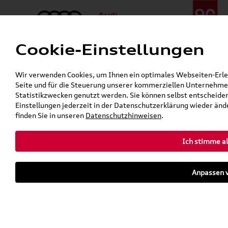
Cookie-Einstellungen
Menü
Telefon:
+49 (0)841 / 49 140
Wir verwenden Cookies, um Ihnen ein optimales Webseiten-Erlebn
24h-Pannenhilfe:
+49 (0)171 / 870 72 87
Seite und für die Steuerung unserer kommerziellen Unternehmen
Gerade geschlossen
Statistikzwecken genutzt werden. Sie können selbst entscheiden
Verkauf:
Mo. - Fr. 08:00 - 19:00 Uhr Sa. 09:00 - 13:00 Uhr
Einstellungen jederzeit in der Datenschutzerklärung wieder ände
Service:
Mo. - Fr. 06:00 - 20:00 Uhr Sa. 08:00 - 13:00 Uhr
finden Sie in unseren
Datenschutzhinweisen
.
Ich stimme al
Zurück zur Startseite
Parkhaus
Anpassen v
Sofort verfügbare