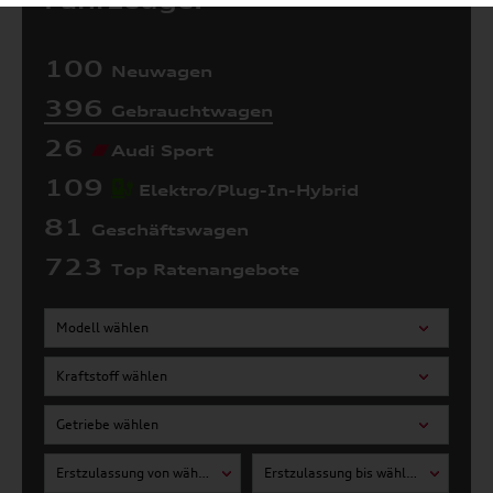
Fahrzeuge:
100
Neuwagen
396
Gebrauchtwagen
26
Audi Sport
109
Elektro/Plug-In-Hybrid
81
Geschäftswagen
723
Top Ratenangebote
Modell wählen
Kraftstoff wählen
Getriebe wählen
Erstzulassung von wählen
Erstzulassung bis wählen