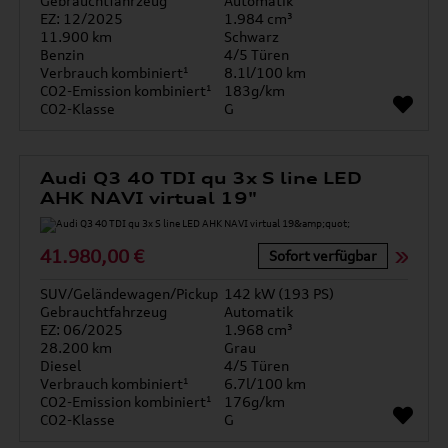
Gebrauchtfahrzeug
Automatik
EZ: 12/2025
1.984 cm³
11.900 km
Schwarz
Benzin
4/5 Türen
Verbrauch kombiniert¹
8.1l/100 km
CO2-Emission kombiniert¹
183g/km
CO2-Klasse
G
Audi Q3 40 TDI qu 3x S line LED
AHK NAVI virtual 19"
41.980,00 €
Sofort verfügbar
SUV/Geländewagen/Pickup
142 kW (193 PS)
Gebrauchtfahrzeug
Automatik
EZ: 06/2025
1.968 cm³
28.200 km
Grau
Diesel
4/5 Türen
Verbrauch kombiniert¹
6.7l/100 km
CO2-Emission kombiniert¹
176g/km
CO2-Klasse
G