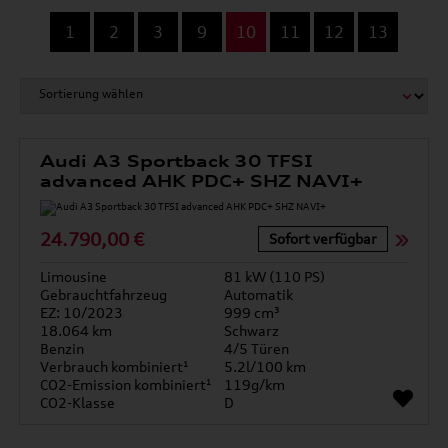
...
1
2
3
9
10
11
12
13
Audi A3 Sportback 30 TFSI
advanced AHK PDC+ SHZ NAVI+
24.790,00 €
Sofort verfügbar
Limousine
81 kW (110 PS)
Gebrauchtfahrzeug
Automatik
EZ: 10/2023
999 cm³
18.064 km
Schwarz
Benzin
4/5 Türen
Verbrauch kombiniert¹
5.2l/100 km
CO2-Emission kombiniert¹
119g/km
CO2-Klasse
D