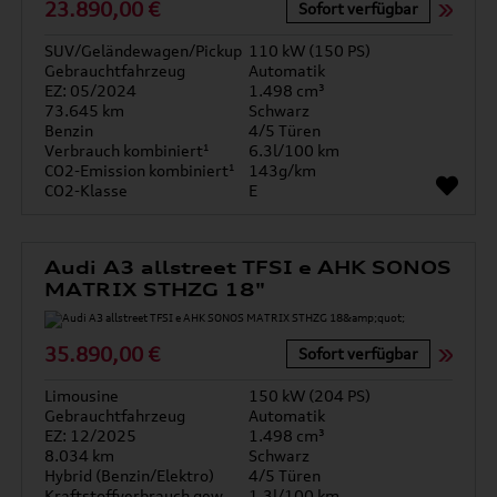
23.890,00 €
Sofort verfügbar
SUV/Geländewagen/Pickup
110 kW (150 PS)
Gebrauchtfahrzeug
Automatik
EZ: 05/2024
1.498 cm³
73.645 km
Schwarz
Benzin
4/5 Türen
Verbrauch kombiniert¹
6.3l/100 km
CO2-Emission kombiniert¹
143g/km
CO2-Klasse
E
Audi A3 allstreet TFSI e AHK SONOS
MATRIX STHZG 18"
35.890,00 €
Sofort verfügbar
Limousine
150 kW (204 PS)
Gebrauchtfahrzeug
Automatik
EZ: 12/2025
1.498 cm³
8.034 km
Schwarz
Hybrid (Benzin/Elektro)
4/5 Türen
Kraftstoffverbrauch gew. kombiniert
1.3l/100 km