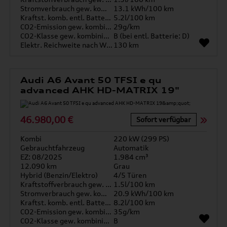
Stromverbrauch gew. kombiniert
13.1 kWh/100 km
Kraftst. komb. entl. Batterie
5.2l/100 km
CO2-Emission gew. kombiniert
29g/km
CO2-Klasse gew. kombiniert
B (bei entl. Batterie: D)
Elektr. Reichweite nach WLTP*
130 km
Audi A6 Avant 50 TFSI e qu
advanced AHK HD-MATRIX 19"
46.980,00 €
Sofort verfügbar
Kombi
220 kW (299 PS)
Gebrauchtfahrzeug
Automatik
EZ: 08/2025
1.984 cm³
12.090 km
Grau
Hybrid (Benzin/Elektro)
4/5 Türen
Kraftstoffverbrauch gew. kombiniert
1.5l/100 km
Stromverbrauch gew. kombiniert
20.9 kWh/100 km
Kraftst. komb. entl. Batterie
8.2l/100 km
CO2-Emission gew. kombiniert
35g/km
CO2-Klasse gew. kombiniert
B