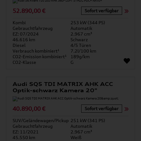
52.890,00 €
Sofort verfügbar
Kombi
253 kW (344 PS)
Gebrauchtfahrzeug
Automatik
EZ: 07/2024
2.967 cm³
46.616 km
Schwarz
Diesel
4/5 Türen
Verbrauch kombiniert¹
7.2l/100 km
CO2-Emission kombiniert¹
189g/km
CO2-Klasse
G
Audi SQ5 TDI MATRIX AHK ACC
Optik-schwarz Kamera 20"
40.890,00 €
Sofort verfügbar
SUV/Geländewagen/Pickup
251 kW (341 PS)
Gebrauchtfahrzeug
Automatik
EZ: 11/2021
2.967 cm³
45.550 km
Weiß