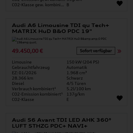
CO2-Klasse gew. kombiniert
B
Audi A6 Limousine TDI qu Tech+
MATRIX HuD B&O PDC 19"
49.450,00 €
Sofort verfügbar
Limousine
150 kW (204 PS)
Gebrauchtfahrzeug
Automatik
EZ: 01/2026
1.968 cm³
28.366 km
Schwarz
Diesel
4/5 Türen
Verbrauch kombiniert¹
5.2l/100 km
CO2-Emission kombiniert¹
137g/km
CO2-Klasse
E
Audi S6 Avant TDI LED AHK 360°
LUFT STHZG PDC+ NAVI+