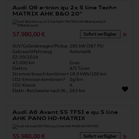
Audi Q6 e-tron qu 2x S line Tech+
MATRIX AHK B&O 20"
57.980,00 €
Sofort verfügbar
SUV/Geländewagen/Pickup
285 kW (387 PS)
Gebrauchtfahrzeug
Automatik
EZ: 09/2024
43.000 km
Grau
Elektro
4/5 Türen
Stromverbrauch kombiniert
18.9 kWh/100 km
CO2-Emission kombiniert¹
0g/km
CO2-Klasse
A
Elektr. Reichweite nach WLTP*
563 km
Audi A6 Avant 55 TFSI e qu S line
AHK PANO HD-MATRIX
55.980,00 €
Sofort verfügbar