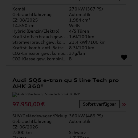
Kombi
270 kW (367 PS)
Gebrauchtfahrzeug
Automatik
EZ: 08/2025
1.984 cm³
14.550 km
Weiß
Hybrid (Benzin/Elektro)
4/5 Türen
Kraftstoffverbrauch gew. kombiniert
1.6l/100 km
Stromverbrauch gew. kombiniert
21.4 kWh/100 km
Kraftst. komb. entl. Batterie
8.3l/100 km
CO2-Emission gew. kombiniert
37g/km
CO2-Klasse gew. kombiniert
B
Audi SQ6 e-tron qu S line Tech pro
AHK 360°
97.950,00 €
Sofort verfügbar
SUV/Geländewagen/Pickup
360 kW (489 PS)
Gebrauchtfahrzeug
Automatik
EZ: 06/2026
2.000 km
Schwarz
Elektro
4/5 Türen