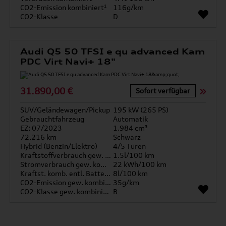
CO2-Emission kombiniert¹
116g/km
CO2-Klasse
D
Audi Q5 50 TFSI e qu advanced Kam
PDC Virt Navi+ 18"
31.890,00 €
Sofort verfügbar
SUV/Geländewagen/Pickup
195 kW (265 PS)
Gebrauchtfahrzeug
Automatik
EZ: 07/2023
1.984 cm³
72.216 km
Schwarz
Hybrid (Benzin/Elektro)
4/5 Türen
Kraftstoffverbrauch gew. kombiniert
1.5l/100 km
Stromverbrauch gew. kombiniert
22 kWh/100 km
Kraftst. komb. entl. Batterie
8l/100 km
CO2-Emission gew. kombiniert
35g/km
CO2-Klasse gew. kombiniert
B