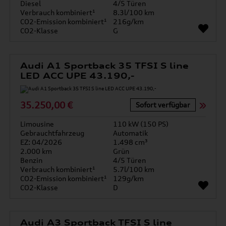
Diesel
4/5 Türen
Verbrauch kombiniert¹
8.3l/100 km
CO2-Emission kombiniert¹
216g/km
CO2-Klasse
G
Audi A1 Sportback 35 TFSI S line
LED ACC UPE 43.190,-
35.250,00 €
Sofort verfügbar
Limousine
110 kW (150 PS)
Gebrauchtfahrzeug
Automatik
EZ: 04/2026
1.498 cm³
2.000 km
Grün
Benzin
4/5 Türen
Verbrauch kombiniert¹
5.7l/100 km
CO2-Emission kombiniert¹
129g/km
CO2-Klasse
D
Audi A3 Sportback TFSI S line