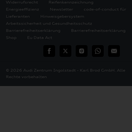
Widerrufsrecht
Reifenkennzeichnung
Energieeffizienz
Newsletter
code-of-conduct für
Lieferanten
Hinweisgebersystem
Arbeitssicherheit und Gesundheitsschutz
Barrierefreiheitserklärung
Barrierefreiheitserklärung
Shop
Eu Data Act
teilen
Twitter
Instagram
WhatsApp
E-
Mail
© 2026 Audi Zentrum Ingolstadt - Karl Brod GmbH. Alle
Rechte vorbehalten