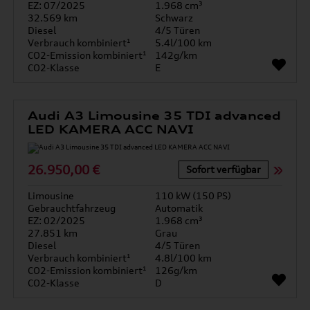
EZ: 07/2025
1.968 cm³
32.569 km
Schwarz
Diesel
4/5 Türen
Verbrauch kombiniert¹
5.4l/100 km
CO2-Emission kombiniert¹
142g/km
CO2-Klasse
E
Audi A3 Limousine 35 TDI advanced
LED KAMERA ACC NAVI
26.950,00 €
Sofort verfügbar
Limousine
110 kW (150 PS)
Gebrauchtfahrzeug
Automatik
EZ: 02/2025
1.968 cm³
27.851 km
Grau
Diesel
4/5 Türen
Verbrauch kombiniert¹
4.8l/100 km
CO2-Emission kombiniert¹
126g/km
CO2-Klasse
D