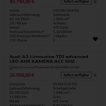
40.790,00 €
Sofort verfügbar
Kombi
150 kW (204 PS)
Gebrauchtfahrzeug
Automatik
EZ: 10/2025
1.968 cm³
29.749 km
Schwarz
Diesel
4/5 Türen
Verbrauch kombiniert¹
5.1l/100 km
CO2-Emission kombiniert¹
134g/km
CO2-Klasse
D
Audi A3 Limousine TDI advanced
LED AHK KAMERA ACC SHZ
26.950,00 €
Sofort verfügbar
Limousine
85 kW (116 PS)
Gebrauchtfahrzeug
Schaltgetriebe
EZ: 09/2025
1.968 cm³
11.060 km
Grau
Diesel
4/5 Türen
Verbrauch kombiniert¹
4.4l/100 km