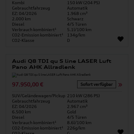
Kombi
150 kW (204 PS)
Gebrauchtfahrzeug
Automatik
EZ: 04/2026
1.968 cm³
2.000 km
Schwarz
Diesel
4/5 Türen
Verbrauch kombiniert¹
5.1l/100 km
CO2-Emission kombiniert¹
134g/km
CO2-Klasse
D
Audi Q8 TDI qu S line LASER Luft
Pano AHK Allradlenk
97.950,00 €
Sofort verfügbar
SUV/Geländewagen/Pickup
210 kW (286 PS)
Gebrauchtfahrzeug
Automatik
EZ: 04/2026
2.967 cm³
6.500 km
Gold
Diesel
4/5 Türen
Verbrauch kombiniert¹
8.6l/100 km
CO2-Emission kombiniert¹
226g/km
CO2-Klasse
G