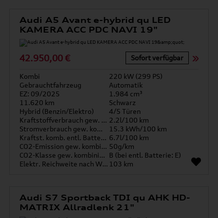
Audi A5 Avant e-hybrid qu LED
KAMERA ACC PDC NAVI 19"
42.950,00 €
Sofort verfügbar
Kombi
220 kW (299 PS)
Gebrauchtfahrzeug
Automatik
EZ: 09/2025
1.984 cm³
11.620 km
Schwarz
Hybrid (Benzin/Elektro)
4/5 Türen
Kraftstoffverbrauch gew. kombiniert
2.2l/100 km
Stromverbrauch gew. kombiniert
15.3 kWh/100 km
Kraftst. komb. entl. Batterie
6.7l/100 km
CO2-Emission gew. kombiniert
50g/km
CO2-Klasse gew. kombiniert
B (bei entl. Batterie: E)
Elektr. Reichweite nach WLTP*
103 km
Audi S7 Sportback TDI qu AHK HD-
MATRIX Allradlenk 21"