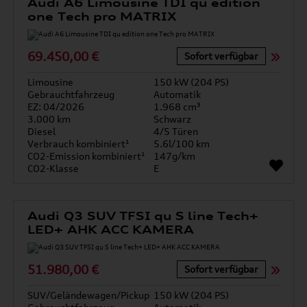
Audi A6 Limousine TDI qu edition
one Tech pro MATRIX
69.450,00 €
Sofort verfügbar
Limousine
150 kW (204 PS)
Gebrauchtfahrzeug
Automatik
EZ: 04/2026
1.968 cm³
3.000 km
Schwarz
Diesel
4/5 Türen
Verbrauch kombiniert¹
5.6l/100 km
CO2-Emission kombiniert¹
147g/km
CO2-Klasse
E
Audi Q3 SUV TFSI qu S line Tech+
LED+ AHK ACC KAMERA
51.980,00 €
Sofort verfügbar
SUV/Geländewagen/Pickup
150 kW (204 PS)