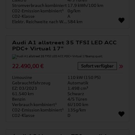
Stromverbrauch kombiniert
17.9 kWh/100 km
CO2-Emission kombiniert¹
0g/km
CO2-Klasse
A
Elektr. Reichweite nach WLTP*
584 km
Audi A1 allstreet 35 TFSI LED ACC
PDC+ Virtual 17"
22.490,00 €
Sofort verfügbar
Limousine
110 kW (150 PS)
Gebrauchtfahrzeug
Automatik
EZ: 03/2023
1.498 cm³
61.540 km
Schwarz
Benzin
4/5 Türen
Verbrauch kombiniert¹
6l/100 km
CO2-Emission kombiniert¹
135g/km
CO2-Klasse
D