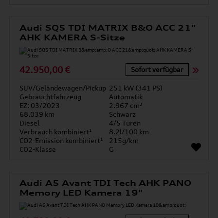
Audi SQ5 TDI MATRIX B&O ACC 21"
AHK KAMERA S-Sitze
42.950,00 €
Sofort verfügbar
SUV/Geländewagen/Pickup
251 kW (341 PS)
Gebrauchtfahrzeug
Automatik
EZ: 03/2023
2.967 cm³
68.039 km
Schwarz
Diesel
4/5 Türen
Verbrauch kombiniert¹
8.2l/100 km
CO2-Emission kombiniert¹
215g/km
CO2-Klasse
G
Audi A5 Avant TDI Tech AHK PANO
Memory LED Kamera 19"