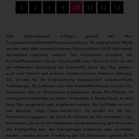
...
1
2
3
9
10
11
12
13
*Die Informationen erfolgen gemäß der Pkw-
Energieverbrauchskennzeichnungsverordnung. Die angegebenen Werte
wurden nach dem vorgeschriebenen Messverfahren WLTP (Worldwide
harmonised Light-duty vehicles Test Procedures) ermittelt. Der
Kraftstoffverbrauch und der CO₂-Ausstoß eines Pkw sind nicht nur von
der effizienten Ausnutzung des Kraftstoffs durch den Pkw, sondern
auch vom Fahrstil und anderen nichttechnischen Faktoren abhängig.
CO₂ ist das für die Erderwärmung hauptsächlich verantwortliche
Treibhausgas. Ein Leitfaden über den Kraftstoffverbrauch und die CO₂-
Emissionen aller in Deutschland angebotenen neuen Pkw-Modelle ist
unentgeltlich einsehbar an jedem Verkaufsort in Deutschland, an dem
neue Pkw ausgestellt oder angeboten werden. Der Leitfaden ist auch
hier abrufbar: https://www.dat.de/co2/. Es werden nur die CO₂-
Emissionen angegeben, die durch den Betrieb des Pkw entstehen. CO₂-
Emissionen, die durch die Produktion und Bereitstellung des Pkw sowie
des Kraftstoffes bzw. der Energieträger entstehen oder vermieden
werden, werden bei der Ermittlung der CO₂-Emissionen gemäß WLTP