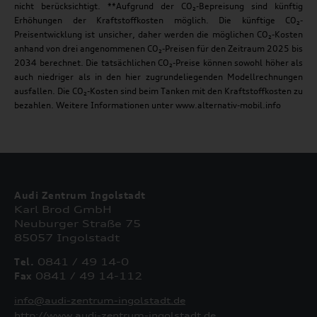
nicht berücksichtigt. **Aufgrund der CO₂-Bepreisung sind künftig
Erhöhungen der Kraftstoffkosten möglich. Die künftige CO₂-
Preisentwicklung ist unsicher, daher werden die möglichen CO₂-Kosten
anhand von drei angenommenen CO₂-Preisen für den Zeitraum 2025 bis
2034 berechnet. Die tatsächlichen CO₂-Preise können sowohl höher als
auch niedriger als in den hier zugrundeliegenden Modellrechnungen
ausfallen. Die CO₂-Kosten sind beim Tanken mit den Kraftstoffkosten zu
bezahlen. Weitere Informationen unter www.alternativ-mobil.info
Audi Zentrum Ingolstadt
Karl Brod GmbH
Neuburger Straße 75
85057 Ingolstadt
Tel.
0841 / 49 14-0
Fax
0841 / 49 14-112
info@audi-zentrum-ingolstadt.de
http://www.audi-zentrum-ingolstadt.de