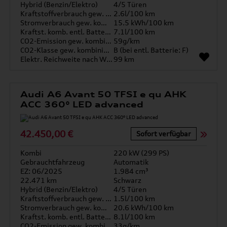
Hybrid (Benzin/Elektro)
4/5 Türen
Kraftstoffverbrauch gew. kombiniert
2.6l/100 km
Stromverbrauch gew. kombiniert
15.5 kWh/100 km
Kraftst. komb. entl. Batterie
7.1l/100 km
CO2-Emission gew. kombiniert
59g/km
CO2-Klasse gew. kombiniert
B (bei entl. Batterie: F)
Elektr. Reichweite nach WLTP*
99 km
Audi A6 Avant 50 TFSI e qu AHK
ACC 360° LED advanced
42.450,00 €
Sofort verfügbar
Kombi
220 kW (299 PS)
Gebrauchtfahrzeug
Automatik
EZ: 06/2025
1.984 cm³
22.471 km
Schwarz
Hybrid (Benzin/Elektro)
4/5 Türen
Kraftstoffverbrauch gew. kombiniert
1.5l/100 km
Stromverbrauch gew. kombiniert
20.6 kWh/100 km
Kraftst. komb. entl. Batterie
8.1l/100 km
CO2-Emission gew. kombiniert
33g/km