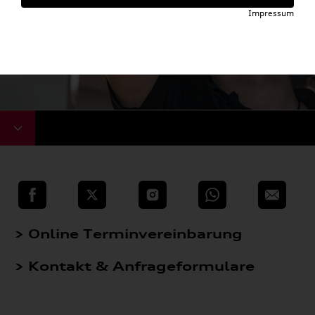
Impressum
teilen
Twitter
Instagram
WhatsApp
E-Mail
> Online Terminvereinbarung
> Kontakt & Anfrageformulare