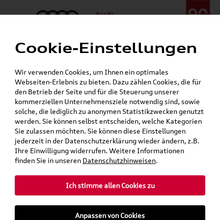
Cookie-Einstellungen
Menü
Telefon:
+49 (0)841 / 49 140
Wir verwenden Cookies, um Ihnen ein optimales
24h-Pannenhilfe:
+49 (0)171 / 870 72 87
Webseiten-Erlebnis zu bieten. Dazu zählen Cookies, die für
Gerade geöffnet
den Betrieb der Seite und für die Steuerung unserer
Verkauf:
Mo. - Fr. 08:00 - 19:00 Uhr Sa. 09:00 - 13:00 Uhr
kommerziellen Unternehmensziele notwendig sind, sowie
Service:
Mo. - Fr. 06:00 - 20:00 Uhr Sa. 08:00 - 13:00 Uhr
solche, die lediglich zu anonymen Statistikzwecken genutzt
werden. Sie können selbst entscheiden, welche Kategorien
Sie zulassen möchten. Sie können diese Einstellungen
jederzeit in der Datenschutzerklärung wieder ändern, z.B.
Ihre Einwilligung widerrufen. Weitere Informationen
finden Sie in unseren
Datenschutzhinweisen
.
Ich stimme allen Cookies zu
Anpassen von Cookies