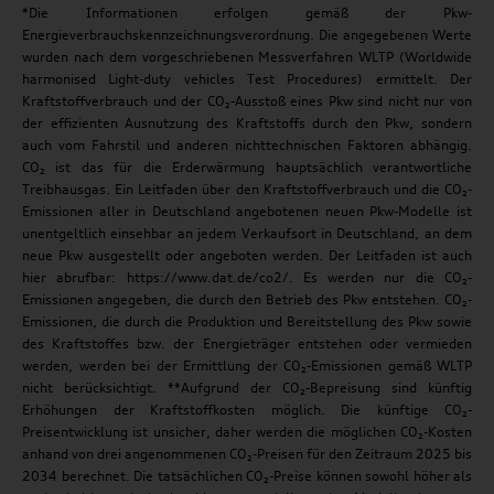
*Die Informationen erfolgen gemäß der Pkw-
Energieverbrauchskennzeichnungsverordnung. Die angegebenen Werte
wurden nach dem vorgeschriebenen Messverfahren WLTP (Worldwide
harmonised Light-duty vehicles Test Procedures) ermittelt. Der
Kraftstoffverbrauch und der CO₂-Ausstoß eines Pkw sind nicht nur von
der effizienten Ausnutzung des Kraftstoffs durch den Pkw, sondern
auch vom Fahrstil und anderen nichttechnischen Faktoren abhängig.
CO₂ ist das für die Erderwärmung hauptsächlich verantwortliche
Treibhausgas. Ein Leitfaden über den Kraftstoffverbrauch und die CO₂-
Emissionen aller in Deutschland angebotenen neuen Pkw-Modelle ist
unentgeltlich einsehbar an jedem Verkaufsort in Deutschland, an dem
neue Pkw ausgestellt oder angeboten werden. Der Leitfaden ist auch
hier abrufbar: https://www.dat.de/co2/. Es werden nur die CO₂-
Emissionen angegeben, die durch den Betrieb des Pkw entstehen. CO₂-
Emissionen, die durch die Produktion und Bereitstellung des Pkw sowie
des Kraftstoffes bzw. der Energieträger entstehen oder vermieden
werden, werden bei der Ermittlung der CO₂-Emissionen gemäß WLTP
nicht berücksichtigt. **Aufgrund der CO₂-Bepreisung sind künftig
Erhöhungen der Kraftstoffkosten möglich. Die künftige CO₂-
Preisentwicklung ist unsicher, daher werden die möglichen CO₂-Kosten
anhand von drei angenommenen CO₂-Preisen für den Zeitraum 2025 bis
2034 berechnet. Die tatsächlichen CO₂-Preise können sowohl höher als