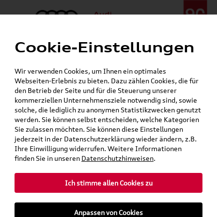
Cookie-Einstellungen
Menü
Telefon:
+49 (0)841 / 49 140
Wir verwenden Cookies, um Ihnen ein optimales
24h-Pannenhilfe:
+49 (0)171 / 870 72 87
Webseiten-Erlebnis zu bieten. Dazu zählen Cookies, die für
Gerade geöffnet
den Betrieb der Seite und für die Steuerung unserer
Verkauf:
Mo. - Fr. 08:00 - 19:00 Uhr Sa. 09:00 - 13:00 Uhr
kommerziellen Unternehmensziele notwendig sind, sowie
Service:
Mo. - Fr. 06:00 - 20:00 Uhr Sa. 08:00 - 13:00 Uhr
solche, die lediglich zu anonymen Statistikzwecken genutzt
werden. Sie können selbst entscheiden, welche Kategorien
Sie zulassen möchten. Sie können diese Einstellungen
jederzeit in der Datenschutzerklärung wieder ändern, z.B.
Ihre Einwilligung widerrufen. Weitere Informationen
finden Sie in unseren
Datenschutzhinweisen
.
Ich stimme allen Cookies zu
Anpassen von Cookies