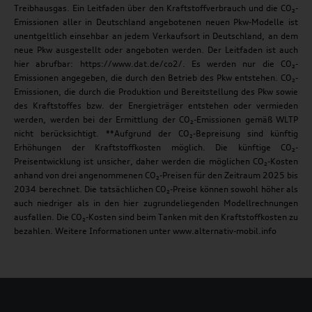
Treibhausgas. Ein Leitfaden über den Kraftstoffverbrauch und die CO₂-
Emissionen aller in Deutschland angebotenen neuen Pkw-Modelle ist
unentgeltlich einsehbar an jedem Verkaufsort in Deutschland, an dem
neue Pkw ausgestellt oder angeboten werden. Der Leitfaden ist auch
hier abrufbar: https://www.dat.de/co2/. Es werden nur die CO₂-
Emissionen angegeben, die durch den Betrieb des Pkw entstehen. CO₂-
Emissionen, die durch die Produktion und Bereitstellung des Pkw sowie
des Kraftstoffes bzw. der Energieträger entstehen oder vermieden
werden, werden bei der Ermittlung der CO₂-Emissionen gemäß WLTP
nicht berücksichtigt. **Aufgrund der CO₂-Bepreisung sind künftig
Erhöhungen der Kraftstoffkosten möglich. Die künftige CO₂-
Preisentwicklung ist unsicher, daher werden die möglichen CO₂-Kosten
anhand von drei angenommenen CO₂-Preisen für den Zeitraum 2025 bis
2034 berechnet. Die tatsächlichen CO₂-Preise können sowohl höher als
auch niedriger als in den hier zugrundeliegenden Modellrechnungen
ausfallen. Die CO₂-Kosten sind beim Tanken mit den Kraftstoffkosten zu
bezahlen. Weitere Informationen unter www.alternativ-mobil.info