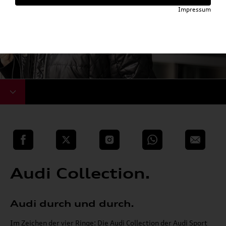
Impressum
teilen
Twitter
Instagram
WhatsApp
E-Mail
Audi Collection.
Audi durch und durch.
Im Zeichen der vier Ringe: Die Audi Collection der Audi Sport