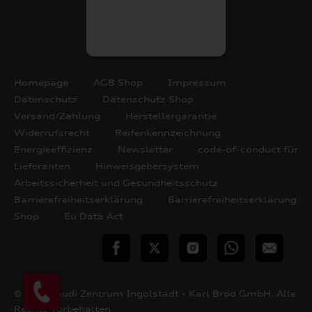
Homepage
AGB Shop
Impressum
Datenschutz
Datenschutz Shop
Versand/Zahlung
Herstellergarantie
Widerrufsrecht
Reifenkennzeichnung
Energieeffizienz
Newsletter
code-of-conduct für
Lieferanten
Hinweisgebersystem
Arbeitssicherheit und Gesundheitsschutz
Barrierefreiheitserklärung
Barrierefreiheitserklärung
Shop
Eu Data Act
teilen
Twitter
Instagram
WhatsApp
E-
Mail
© 2026 Audi Zentrum Ingolstadt - Karl Brod GmbH. Alle
Rechte vorbehalten