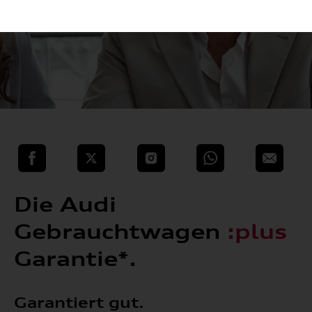
teilen
Twitter
Instagram
WhatsApp
E-Mail
Die
Audi
Gebrauchtwagen
:plus
Garantie*.
Garantiert gut.