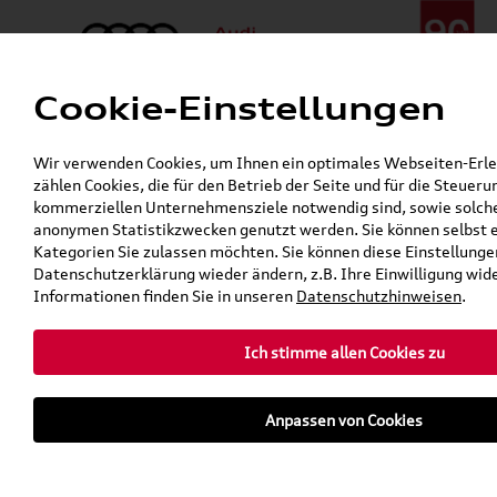
Cookie-Einstellungen
Menü
Telefon:
+49 (0)841 / 49 140
Wir verwenden Cookies, um Ihnen ein optimales Webseiten-Erleb
24h-Pannenhilfe:
+49 (0)171 / 870 72 87
zählen Cookies, die für den Betrieb der Seite und für die Steuer
Öffnet in 9 Stunden, 29 Minuten
kommerziellen Unternehmensziele notwendig sind, sowie solche, 
Verkauf:
Mo. - Fr. 08:00 - 19:00 Uhr Sa. 09:00 - 13:00 Uhr
anonymen Statistikzwecken genutzt werden. Sie können selbst 
Service:
Mo. - Fr. 06:00 - 20:00 Uhr Sa. 08:00 - 13:00 Uhr
Kategorien Sie zulassen möchten. Sie können diese Einstellungen
Datenschutzerklärung wieder ändern, z.B. Ihre Einwilligung wid
Informationen finden Sie in unseren
Datenschutzhinweisen
.
Ich stimme allen Cookies zu
Anpassen von Cookies