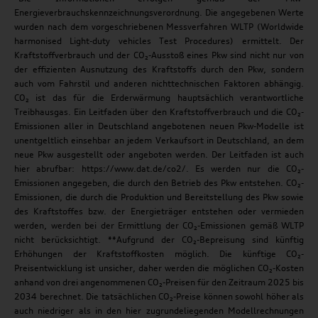
Energieverbrauchskennzeichnungsverordnung. Die angegebenen Werte
wurden nach dem vorgeschriebenen Messverfahren WLTP (Worldwide
harmonised Light-duty vehicles Test Procedures) ermittelt. Der
Kraftstoffverbrauch und der CO₂-Ausstoß eines Pkw sind nicht nur von
der effizienten Ausnutzung des Kraftstoffs durch den Pkw, sondern
auch vom Fahrstil und anderen nichttechnischen Faktoren abhängig.
CO₂ ist das für die Erderwärmung hauptsächlich verantwortliche
Treibhausgas. Ein Leitfaden über den Kraftstoffverbrauch und die CO₂-
Emissionen aller in Deutschland angebotenen neuen Pkw-Modelle ist
unentgeltlich einsehbar an jedem Verkaufsort in Deutschland, an dem
neue Pkw ausgestellt oder angeboten werden. Der Leitfaden ist auch
hier abrufbar: https://www.dat.de/co2/. Es werden nur die CO₂-
Emissionen angegeben, die durch den Betrieb des Pkw entstehen. CO₂-
Emissionen, die durch die Produktion und Bereitstellung des Pkw sowie
des Kraftstoffes bzw. der Energieträger entstehen oder vermieden
werden, werden bei der Ermittlung der CO₂-Emissionen gemäß WLTP
nicht berücksichtigt. **Aufgrund der CO₂-Bepreisung sind künftig
Erhöhungen der Kraftstoffkosten möglich. Die künftige CO₂-
Preisentwicklung ist unsicher, daher werden die möglichen CO₂-Kosten
anhand von drei angenommenen CO₂-Preisen für den Zeitraum 2025 bis
2034 berechnet. Die tatsächlichen CO₂-Preise können sowohl höher als
auch niedriger als in den hier zugrundeliegenden Modellrechnungen