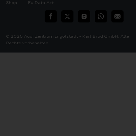
Shop
Eu Data Act
teilen
Twitter
Instagram
WhatsApp
E-
Mail
© 2026 Audi Zentrum Ingolstadt - Karl Brod GmbH. Alle
Rechte vorbehalten