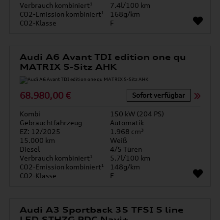
Verbrauch kombiniert¹
7.4l/100 km
CO2-Emission kombiniert¹
168g/km
CO2-Klasse
F
Audi A6 Avant TDI edition one qu
MATRIX S-Sitz AHK
68.980,00 €
Sofort verfügbar
Kombi
150 kW (204 PS)
Gebrauchtfahrzeug
Automatik
EZ: 12/2025
1.968 cm³
15.000 km
Weiß
Diesel
4/5 Türen
Verbrauch kombiniert¹
5.7l/100 km
CO2-Emission kombiniert¹
148g/km
CO2-Klasse
E
Audi A3 Sportback 35 TFSI S line
LED STHZG PDC Navi+