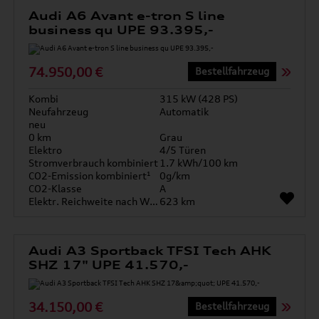
Audi A6 Avant e-tron S line
business qu UPE 93.395,-
74.950,00 €
Bestellfahrzeug
Kombi
315 kW (428 PS)
Neufahrzeug
Automatik
neu
0 km
Grau
Elektro
4/5 Türen
Stromverbrauch kombiniert
1.7 kWh/100 km
CO2-Emission kombiniert¹
0g/km
CO2-Klasse
A
Elektr. Reichweite nach WLTP*
623 km
Audi A3 Sportback TFSI Tech AHK
SHZ 17" UPE 41.570,-
34.150,00 €
Bestellfahrzeug