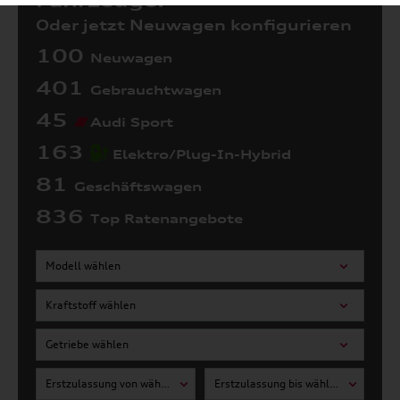
Fahrzeuge:
Oder jetzt Neuwagen konfigurieren
100
Neuwagen
401
Gebrauchtwagen
45
Audi Sport
163
Elektro/Plug-In-Hybrid
81
Geschäftswagen
836
Top Ratenangebote
Modell wählen
Kraftstoff wählen
Getriebe wählen
Erstzulassung von wählen
Erstzulassung bis wählen