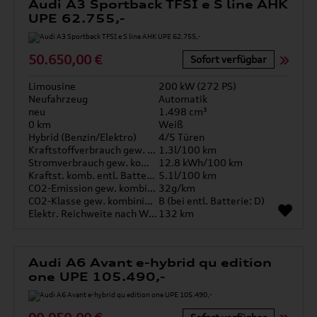
Audi A3 Sportback TFSI e S line AHK
UPE 62.755,-
50.650,00 €
Sofort verfügbar
Limousine
200 kW (272 PS)
Neufahrzeug
Automatik
neu
1.498 cm³
0 km
Weiß
Hybrid (Benzin/Elektro)
4/5 Türen
Kraftstoffverbrauch gew. kombiniert
1.3l/100 km
Stromverbrauch gew. kombiniert
12.8 kWh/100 km
Kraftst. komb. entl. Batterie
5.1l/100 km
CO2-Emission gew. kombiniert
32g/km
CO2-Klasse gew. kombiniert
B (bei entl. Batterie: D)
Elektr. Reichweite nach WLTP*
132 km
Audi A6 Avant e-hybrid qu edition
one UPE 105.490,-