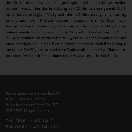
des Kraftstoffes bzw. der Energieträger entstehen oder vermieden
werden, werden bei der Ermittlung der CO₂-Emissionen gemäß WLTP
nicht berücksichtigt. **Aufgrund der CO₂-Bepreisung sind künftig
Erhöhungen der Kraftstoffkosten möglich. Die künftige CO₂-
Preisentwicklung ist unsicher, daher werden die möglichen CO₂-Kosten
anhand von drei angenommenen CO₂-Preisen für den Zeitraum 2025 bis
2034 berechnet. Die tatsächlichen CO₂-Preise können sowohl höher als
auch niedriger als in den hier zugrundeliegenden Modellrechnungen
ausfallen. Die CO₂-Kosten sind beim Tanken mit den Kraftstoffkosten zu
bezahlen. Weitere Informationen unter www.alternativ-mobil.info
Audi Zentrum Ingolstadt
Karl Brod GmbH
Neuburger Straße 75
85057 Ingolstadt
Tel.
0841 / 49 14-0
Fax
0841 / 49 14-112