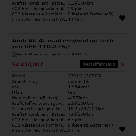
Kraftst. komb. entl. Batterie
5.2l/100 km
CO2-Emission gew. kombiniert
29g/km
CO2-Klasse gew. kombiniert
B (bei entl. Batterie: D)
Elektr. Reichweite nach WLTP*
132 km
Audi A6 Allroad e-hybrid qu Tech
pro UPE 110.275,-
94.450,00 €
Bestellfahrzeug
Kombi
270 kW (367 PS)
Neufahrzeug
Automatik
neu
1.984 cm³
0 km
Grau
Hybrid (Benzin/Elektro)
4/5 Türen
Kraftstoffverbrauch gew. kombiniert
2.9l/100 km
Stromverbrauch gew. kombiniert
16.2 kWh/100 km
Kraftst. komb. entl. Batterie
7.6l/100 km
CO2-Emission gew. kombiniert
67g/km
CO2-Klasse gew. kombiniert
B (bei entl. Batterie: F)
Elektr. Reichweite nach WLTP*
87 km