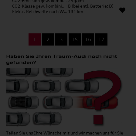
CO2-Emission gew. kombiniert
29g/km
CO2-Klasse gew. kombiniert
B (bei entl. Batterie: D)
Elektr. Reichweite nach WLTP*
131 km
...
1
2
3
15
16
17
Haben Sie Ihren Traum-Audi noch nicht
gefunden?
Teilen Sie uns Ihre Wünsche mit und wir machen uns für Sie