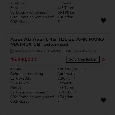
7.646 km
Schwarz
Benzin
4/5 Türen
Verbrauch kombiniert¹
6l/100 km
CO2-Emission kombiniert¹
136g/km
CO2-Klasse
E
Audi A6 Avant 45 TDI qu AHK PANO
MATRIX 18" advanced
46.890,00 €
Sofort verfügbar
Kombi
180 kW (245 PS)
Gebrauchtfahrzeug
Automatik
EZ: 06/2025
2.967 cm³
33.612 km
Schwarz
Diesel
4/5 Türen
Verbrauch kombiniert¹
6.7l/100 km
CO2-Emission kombiniert¹
174g/km
CO2-Klasse
F