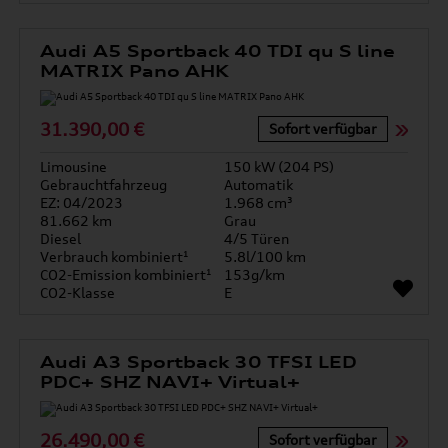
Audi A5 Sportback 40 TDI qu S line
MATRIX Pano AHK
31.390,00 €
Sofort verfügbar
Limousine
150 kW (204 PS)
Gebrauchtfahrzeug
Automatik
EZ: 04/2023
1.968 cm³
81.662 km
Grau
Diesel
4/5 Türen
Verbrauch kombiniert¹
5.8l/100 km
CO2-Emission kombiniert¹
153g/km
CO2-Klasse
E
Audi A3 Sportback 30 TFSI LED
PDC+ SHZ NAVI+ Virtual+
26.490,00 €
Sofort verfügbar