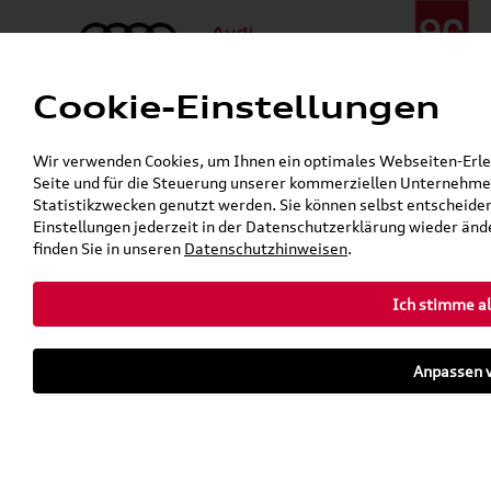
Cookie-Einstellungen
Menü
Telefon:
+49 (0)841 / 49 140
Wir verwenden Cookies, um Ihnen ein optimales Webseiten-Erlebn
24h-Pannenhilfe:
+49 (0)171 / 870 72 87
Seite und für die Steuerung unserer kommerziellen Unternehmen
Gerade geöffnet
Statistikzwecken genutzt werden. Sie können selbst entscheiden
Verkauf:
Mo. - Fr. 08:00 - 19:00 Uhr Sa. 09:00 - 13:00 Uhr
Einstellungen jederzeit in der Datenschutzerklärung wieder ände
Service:
Mo. - Fr. 06:00 - 20:00 Uhr Sa. 08:00 - 13:00 Uhr
finden Sie in unseren
Datenschutzhinweisen
.
Ich stimme al
Zurück zur Startseite
Parkhaus
Anpassen v
Sofort verfügbare