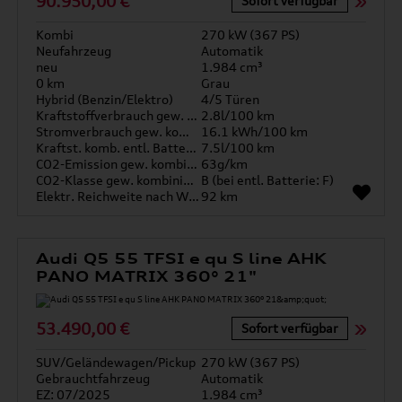
90.950,00 €
Sofort verfügbar
Kombi
270 kW (367 PS)
Neufahrzeug
Automatik
neu
1.984 cm³
0 km
Grau
Hybrid (Benzin/Elektro)
4/5 Türen
Kraftstoffverbrauch gew. kombiniert
2.8l/100 km
Stromverbrauch gew. kombiniert
16.1 kWh/100 km
Kraftst. komb. entl. Batterie
7.5l/100 km
CO2-Emission gew. kombiniert
63g/km
CO2-Klasse gew. kombiniert
B (bei entl. Batterie: F)
Elektr. Reichweite nach WLTP*
92 km
Audi Q5 55 TFSI e qu S line AHK
PANO MATRIX 360° 21"
53.490,00 €
Sofort verfügbar
SUV/Geländewagen/Pickup
270 kW (367 PS)
Gebrauchtfahrzeug
Automatik
EZ: 07/2025
1.984 cm³