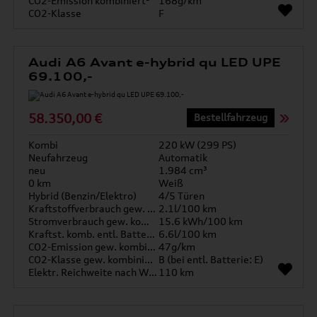
CO2-Emission kombiniert¹
168g/km
CO2-Klasse
F
Audi A6 Avant e-hybrid qu LED UPE
69.100,-
58.350,00 €
Bestellfahrzeug
Kombi
220 kW (299 PS)
Neufahrzeug
Automatik
neu
1.984 cm³
0 km
Weiß
Hybrid (Benzin/Elektro)
4/5 Türen
Kraftstoffverbrauch gew. kombiniert
2.1l/100 km
Stromverbrauch gew. kombiniert
15.6 kWh/100 km
Kraftst. komb. entl. Batterie
6.6l/100 km
CO2-Emission gew. kombiniert
47g/km
CO2-Klasse gew. kombiniert
B (bei entl. Batterie: E)
Elektr. Reichweite nach WLTP*
110 km