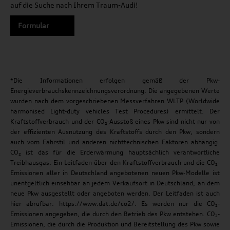
auf die Suche nach Ihrem Traum-Audi!
Formular
*Die Informationen erfolgen gemäß der Pkw-
Energieverbrauchskennzeichnungsverordnung. Die angegebenen Werte
wurden nach dem vorgeschriebenen Messverfahren WLTP (Worldwide
harmonised Light-duty vehicles Test Procedures) ermittelt. Der
Kraftstoffverbrauch und der CO₂-Ausstoß eines Pkw sind nicht nur von
der effizienten Ausnutzung des Kraftstoffs durch den Pkw, sondern
auch vom Fahrstil und anderen nichttechnischen Faktoren abhängig.
CO₂ ist das für die Erderwärmung hauptsächlich verantwortliche
Treibhausgas. Ein Leitfaden über den Kraftstoffverbrauch und die CO₂-
Emissionen aller in Deutschland angebotenen neuen Pkw-Modelle ist
unentgeltlich einsehbar an jedem Verkaufsort in Deutschland, an dem
neue Pkw ausgestellt oder angeboten werden. Der Leitfaden ist auch
hier abrufbar: https://www.dat.de/co2/. Es werden nur die CO₂-
Emissionen angegeben, die durch den Betrieb des Pkw entstehen. CO₂-
Emissionen, die durch die Produktion und Bereitstellung des Pkw sowie