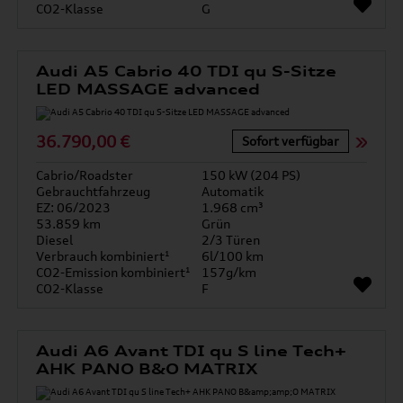
CO2-Klasse
G
Audi A5 Cabrio 40 TDI qu S-Sitze
LED MASSAGE advanced
36.790,00 €
Sofort verfügbar
Cabrio/Roadster
150 kW (204 PS)
Gebrauchtfahrzeug
Automatik
EZ: 06/2023
1.968 cm³
53.859 km
Grün
Diesel
2/3 Türen
Verbrauch kombiniert¹
6l/100 km
CO2-Emission kombiniert¹
157g/km
CO2-Klasse
F
Audi A6 Avant TDI qu S line Tech+
AHK PANO B&O MATRIX