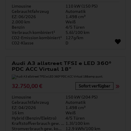
Limousine
110 kW (150 PS)
Gebrauchtfahrzeug
Automatik
EZ: 06/2026
1.498 cm³
2.000 km
Weiß
Benzin
4/5 Türen
Verbrauch kombiniert¹
5.6l/100 km
CO2-Emission kombiniert¹
127g/km
CO2-Klasse
D
Audi A3 allstreet TFSI e LED 360°
PDC ACC Virtual 18"
32.750,00 €
Sofort verfügbar
Limousine
150 kW (204 PS)
Gebrauchtfahrzeug
Automatik
EZ: 04/2026
1.498 cm³
16 km
Weiß
Hybrid (Benzin/Elektro)
4/5 Türen
Kraftstoffverbrauch gew. kombiniert
1.3l/100 km
Stromverbrauch gew. kombiniert
12.9 kWh/100 km