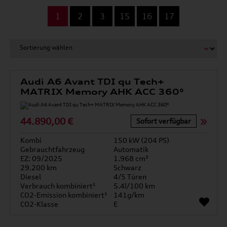
...
1
2
3
15
16
17
Audi A6 Avant TDI qu Tech+
MATRIX Memory AHK ACC 360°
44.890,00 €
Sofort verfügbar
Kombi
150 kW (204 PS)
Gebrauchtfahrzeug
Automatik
EZ: 09/2025
1.968 cm³
29.200 km
Schwarz
Diesel
4/5 Türen
Verbrauch kombiniert¹
5.4l/100 km
CO2-Emission kombiniert¹
141g/km
CO2-Klasse
E