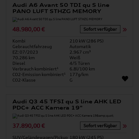
Audi A6 Avant 50 TDI qu S line
PANO LUFT STHZG MEMORY
48.980,00 €
Sofort verfügbar
Kombi
210 kW (286 PS)
Gebrauchtfahrzeug
Automatik
EZ: 07/2023
2.967 cm³
70.286 km
Weiß
Diesel
4/5 Türen
Verbrauch kombiniert¹
6.8l/100 km
CO2-Emission kombiniert¹
177g/km
CO2-Klasse
G
Audi Q3 45 TFSI qu S line AHK LED
PDC+ ACC Kamera 19"
37.890,00 €
Sofort verfügbar
SUV/Geländewagen/Pickup
180 kW (245 PS)