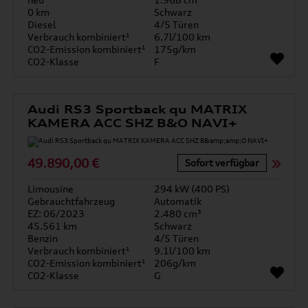
0 km
Schwarz
Diesel
4/5 Türen
Verbrauch kombiniert¹
6.7l/100 km
CO2-Emission kombiniert¹
175g/km
CO2-Klasse
F
Audi RS3 Sportback qu MATRIX
KAMERA ACC SHZ B&O NAVI+
49.890,00 €
Sofort verfügbar
Limousine
294 kW (400 PS)
Gebrauchtfahrzeug
Automatik
EZ: 06/2023
2.480 cm³
45.561 km
Schwarz
Benzin
4/5 Türen
Verbrauch kombiniert¹
9.1l/100 km
CO2-Emission kombiniert¹
206g/km
CO2-Klasse
G