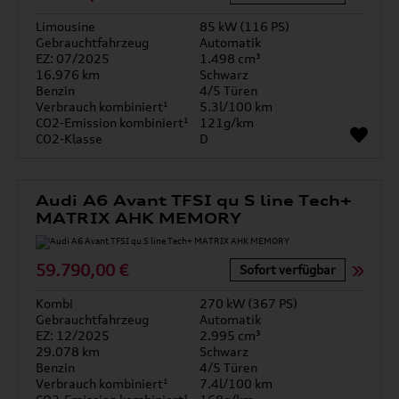
Limousine
85 kW (116 PS)
Gebrauchtfahrzeug
Automatik
EZ: 07/2025
1.498 cm³
16.976 km
Schwarz
Benzin
4/5 Türen
Verbrauch kombiniert¹
5.3l/100 km
CO2-Emission kombiniert¹
121g/km
CO2-Klasse
D
Audi A6 Avant TFSI qu S line Tech+
MATRIX AHK MEMORY
59.790,00 €
Sofort verfügbar
Kombi
270 kW (367 PS)
Gebrauchtfahrzeug
Automatik
EZ: 12/2025
2.995 cm³
29.078 km
Schwarz
Benzin
4/5 Türen
Verbrauch kombiniert¹
7.4l/100 km