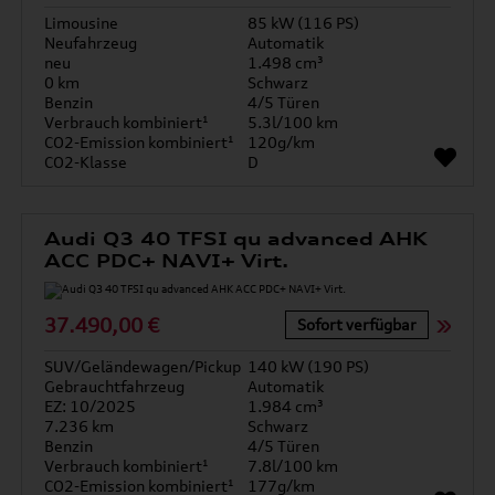
Limousine
85 kW (116 PS)
Neufahrzeug
Automatik
neu
1.498 cm³
0 km
Schwarz
Benzin
4/5 Türen
Verbrauch kombiniert¹
5.3l/100 km
CO2-Emission kombiniert¹
120g/km
CO2-Klasse
D
Audi Q3 40 TFSI qu advanced AHK
ACC PDC+ NAVI+ Virt.
37.490,00 €
Sofort verfügbar
SUV/Geländewagen/Pickup
140 kW (190 PS)
Gebrauchtfahrzeug
Automatik
EZ: 10/2025
1.984 cm³
7.236 km
Schwarz
Benzin
4/5 Türen
Verbrauch kombiniert¹
7.8l/100 km
CO2-Emission kombiniert¹
177g/km