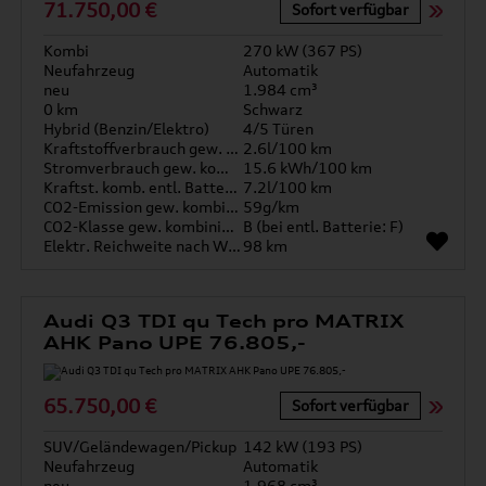
71.750,00 €
Sofort verfügbar
Kombi
270 kW (367 PS)
Neufahrzeug
Automatik
neu
1.984 cm³
0 km
Schwarz
Hybrid (Benzin/Elektro)
4/5 Türen
Kraftstoffverbrauch gew. kombiniert
2.6l/100 km
Stromverbrauch gew. kombiniert
15.6 kWh/100 km
Kraftst. komb. entl. Batterie
7.2l/100 km
CO2-Emission gew. kombiniert
59g/km
CO2-Klasse gew. kombiniert
B (bei entl. Batterie: F)
Elektr. Reichweite nach WLTP*
98 km
Audi Q3 TDI qu Tech pro MATRIX
AHK Pano UPE 76.805,-
65.750,00 €
Sofort verfügbar
SUV/Geländewagen/Pickup
142 kW (193 PS)
Neufahrzeug
Automatik
neu
1.968 cm³