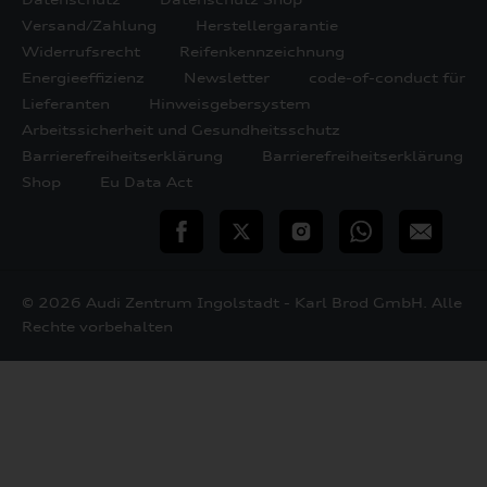
Versand/Zahlung
Herstellergarantie
Widerrufsrecht
Reifenkennzeichnung
Energieeffizienz
Newsletter
code-of-conduct für
Lieferanten
Hinweisgebersystem
Arbeitssicherheit und Gesundheitsschutz
Barrierefreiheitserklärung
Barrierefreiheitserklärung
Shop
Eu Data Act
teilen
Twitter
Instagram
WhatsApp
E-
Mail
© 2026 Audi Zentrum Ingolstadt - Karl Brod GmbH. Alle
Rechte vorbehalten