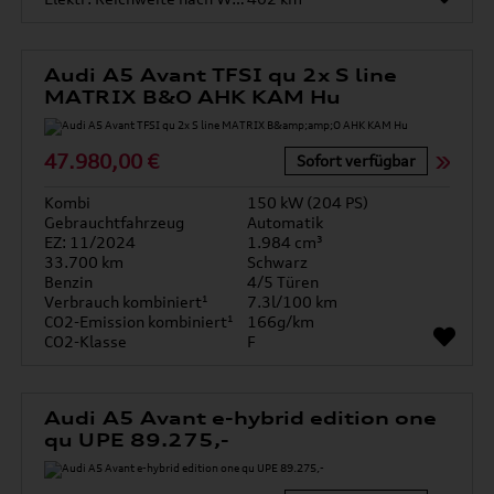
Audi A5 Avant TFSI qu 2x S line
MATRIX B&O AHK KAM Hu
47.980,00 €
Sofort verfügbar
Kombi
150 kW (204 PS)
Gebrauchtfahrzeug
Automatik
EZ: 11/2024
1.984 cm³
33.700 km
Schwarz
Benzin
4/5 Türen
Verbrauch kombiniert¹
7.3l/100 km
CO2-Emission kombiniert¹
166g/km
CO2-Klasse
F
Audi A5 Avant e-hybrid edition one
qu UPE 89.275,-