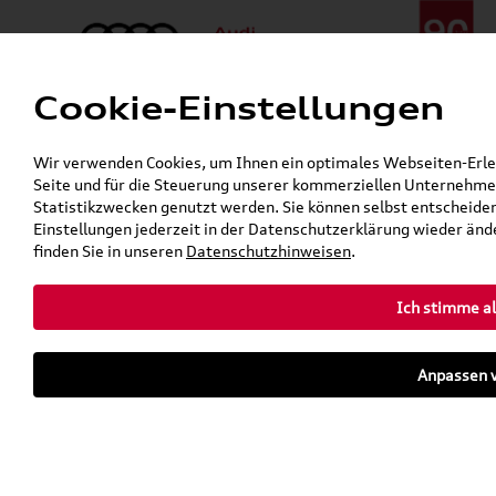
Cookie-Einstellungen
Menü
Telefon:
+49 (0)841 / 49 140
Wir verwenden Cookies, um Ihnen ein optimales Webseiten-Erlebn
24h-Pannenhilfe:
+49 (0)171 / 870 72 87
Seite und für die Steuerung unserer kommerziellen Unternehmen
Gerade geschlossen
Statistikzwecken genutzt werden. Sie können selbst entscheiden
Verkauf:
Mo. - Fr. 08:00 - 19:00 Uhr Sa. 09:00 - 13:00 Uhr
Einstellungen jederzeit in der Datenschutzerklärung wieder ände
Service:
Mo. - Fr. 06:00 - 20:00 Uhr Sa. 08:00 - 13:00 Uhr
finden Sie in unseren
Datenschutzhinweisen
.
Ich stimme al
Zurück zur Startseite
Parkhaus
Anpassen v
Sofort verfügbare