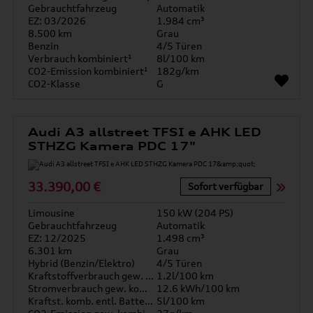
Gebrauchtfahrzeug
Automatik
EZ: 03/2026
1.984 cm³
8.500 km
Grau
Benzin
4/5 Türen
Verbrauch kombiniert¹
8l/100 km
CO2-Emission kombiniert¹
182g/km
CO2-Klasse
G
Audi A3 allstreet TFSI e AHK LED
STHZG Kamera PDC 17"
33.390,00 €
Sofort verfügbar
Limousine
150 kW (204 PS)
Gebrauchtfahrzeug
Automatik
EZ: 12/2025
1.498 cm³
6.301 km
Grau
Hybrid (Benzin/Elektro)
4/5 Türen
Kraftstoffverbrauch gew. kombiniert
1.2l/100 km
Stromverbrauch gew. kombiniert
12.6 kWh/100 km
Kraftst. komb. entl. Batterie
5l/100 km