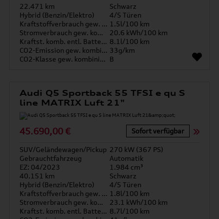
22.471 km
Schwarz
Hybrid (Benzin/Elektro)
4/5 Türen
Kraftstoffverbrauch gew. kombiniert
1.5l/100 km
Stromverbrauch gew. kombiniert
20.6 kWh/100 km
Kraftst. komb. entl. Batterie
8.1l/100 km
CO2-Emission gew. kombiniert
33g/km
CO2-Klasse gew. kombiniert
B
Audi Q5 Sportback 55 TFSI e qu S
line MATRIX Luft 21"
45.690,00 €
Sofort verfügbar
SUV/Geländewagen/Pickup
270 kW (367 PS)
Gebrauchtfahrzeug
Automatik
EZ: 04/2023
1.984 cm³
40.151 km
Schwarz
Hybrid (Benzin/Elektro)
4/5 Türen
Kraftstoffverbrauch gew. kombiniert
1.8l/100 km
Stromverbrauch gew. kombiniert
23.1 kWh/100 km
Kraftst. komb. entl. Batterie
8.7l/100 km