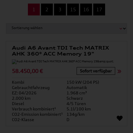
...
1
2
3
15
16
17
Audi A6 Avant TDI Tech MATRIX
AHK 360° ACC Memory 19"
58.450,00 €
Sofort verfügbar
Kombi
150 kW (204 PS)
Gebrauchtfahrzeug
Automatik
EZ: 04/2026
1.968 cm³
2.000 km
Schwarz
Diesel
4/5 Türen
Verbrauch kombiniert¹
5.1l/100 km
CO2-Emission kombiniert¹
134g/km
CO2-Klasse
D