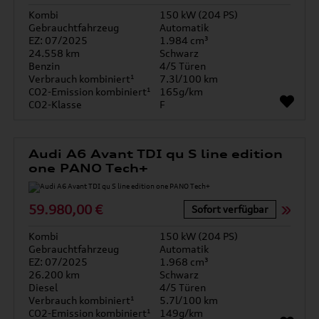
Kombi
150 kW (204 PS)
Gebrauchtfahrzeug
Automatik
EZ: 07/2025
1.984 cm³
24.558 km
Schwarz
Benzin
4/5 Türen
Verbrauch kombiniert¹
7.3l/100 km
CO2-Emission kombiniert¹
165g/km
CO2-Klasse
F
Audi A6 Avant TDI qu S line edition
one PANO Tech+
59.980,00 €
Sofort verfügbar
Kombi
150 kW (204 PS)
Gebrauchtfahrzeug
Automatik
EZ: 07/2025
1.968 cm³
26.200 km
Schwarz
Diesel
4/5 Türen
Verbrauch kombiniert¹
5.7l/100 km
CO2-Emission kombiniert¹
149g/km