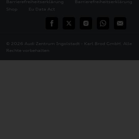
Barrierefreiheitserklärung
Barrierefreiheitserklärung
Shop
Eu Data Act
teilen
Twitter
Instagram
WhatsApp
E-
Mail
© 2026 Audi Zentrum Ingolstadt - Karl Brod GmbH. Alle
Rechte vorbehalten