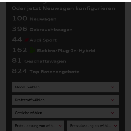
Fahrzeuge:
Oder jetzt Neuwagen konfigurieren
100
Neuwagen
396
Gebrauchtwagen
44
Audi Sport
162
Elektro/Plug-In-Hybrid
81
Geschäftswagen
824
Top Ratenangebote
Modell wählen
Kraftstoff wählen
Getriebe wählen
Erstzulassung von wählen
Erstzulassung bis wählen