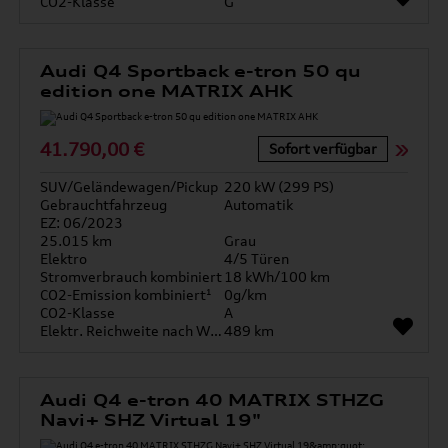
CO2-Klasse
G
Audi Q4 Sportback e-tron 50 qu
edition one MATRIX AHK
41.790,00 €
Sofort verfügbar
SUV/Geländewagen/Pickup
220 kW (299 PS)
Gebrauchtfahrzeug
Automatik
EZ: 06/2023
25.015 km
Grau
Elektro
4/5 Türen
Stromverbrauch kombiniert
18 kWh/100 km
CO2-Emission kombiniert¹
0g/km
CO2-Klasse
A
Elektr. Reichweite nach WLTP*
489 km
Audi Q4 e-tron 40 MATRIX STHZG
Navi+ SHZ Virtual 19"