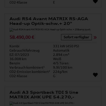
CO2-Klasse
E
Audi RS4 Avant MATRIX RS-AGA
Head-up Optik-schw.+ 20"
58.490,00 €
Sofort verfügbar
Kombi
331 kW (450 PS)
Gebrauchtfahrzeug
Automatik
EZ: 07/2023
2.894 cm³
36.008 km
Weiß
Benzin
4/5 Türen
Verbrauch kombiniert¹
9.9l/100 km
CO2-Emission kombiniert¹
224g/km
CO2-Klasse
G
Audi A3 Sportback TDI S line
MATRIX AHK UPE 54.270,-