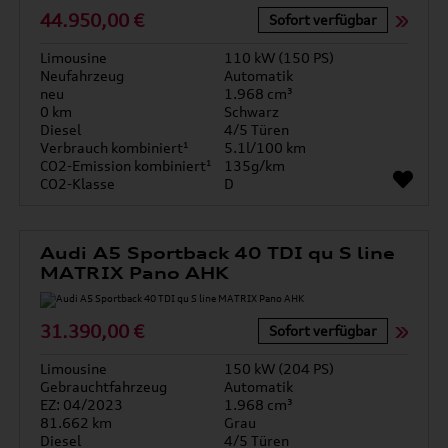
44.950,00 €
Sofort verfügbar
Limousine
110 kW (150 PS)
Neufahrzeug
Automatik
neu
1.968 cm³
0 km
Schwarz
Diesel
4/5 Türen
Verbrauch kombiniert¹
5.1l/100 km
CO2-Emission kombiniert¹
135g/km
CO2-Klasse
D
Audi A5 Sportback 40 TDI qu S line
MATRIX Pano AHK
31.390,00 €
Sofort verfügbar
Limousine
150 kW (204 PS)
Gebrauchtfahrzeug
Automatik
EZ: 04/2023
1.968 cm³
81.662 km
Grau
Diesel
4/5 Türen