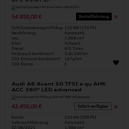
54.950,00 €
Bestellfahrzeug
SUV/Geländewagen/Pickup
110 kW (150 PS)
Neufahrzeug
Automatik
neu
1.968 cm³
0 km
Schwarz
Diesel
4/5 Türen
Verbrauch kombiniert¹
5.6l/100 km
CO2-Emission kombiniert¹
147g/km
CO2-Klasse
E
Audi A6 Avant 50 TFSI e qu AHK
ACC 360° LED advanced
42.450,00 €
Sofort verfügbar
Kombi
220 kW (299 PS)
Gebrauchtfahrzeug
Automatik
EZ: 06/2025
1.984 cm³