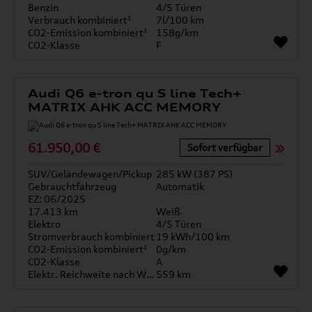
Benzin
4/5 Türen
Verbrauch kombiniert¹
7l/100 km
CO2-Emission kombiniert¹
158g/km
CO2-Klasse
F
Audi Q6 e-tron qu S line Tech+
MATRIX AHK ACC MEMORY
61.950,00 €
Sofort verfügbar
SUV/Geländewagen/Pickup
285 kW (387 PS)
Gebrauchtfahrzeug
Automatik
EZ: 06/2025
17.413 km
Weiß
Elektro
4/5 Türen
Stromverbrauch kombiniert
19 kWh/100 km
CO2-Emission kombiniert¹
0g/km
CO2-Klasse
A
Elektr. Reichweite nach WLTP*
559 km