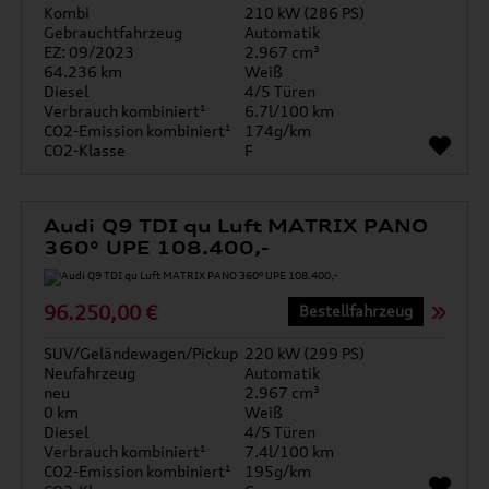
Kombi
210 kW (286 PS)
Gebrauchtfahrzeug
Automatik
EZ: 09/2023
2.967 cm³
64.236 km
Weiß
Diesel
4/5 Türen
Verbrauch kombiniert¹
6.7l/100 km
CO2-Emission kombiniert¹
174g/km
CO2-Klasse
F
Audi Q9 TDI qu Luft MATRIX PANO
360° UPE 108.400,-
96.250,00 €
Bestellfahrzeug
SUV/Geländewagen/Pickup
220 kW (299 PS)
Neufahrzeug
Automatik
neu
2.967 cm³
0 km
Weiß
Diesel
4/5 Türen
Verbrauch kombiniert¹
7.4l/100 km
CO2-Emission kombiniert¹
195g/km