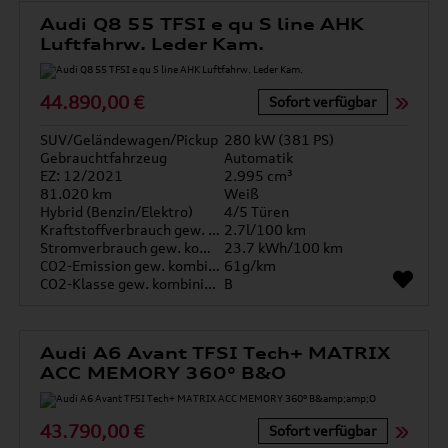
Audi Q8 55 TFSI e qu S line AHK
Luftfahrw. Leder Kam.
44.890,00 €
Sofort verfügbar
SUV/Geländewagen/Pickup
280 kW (381 PS)
Gebrauchtfahrzeug
Automatik
EZ: 12/2021
2.995 cm³
81.020 km
Weiß
Hybrid (Benzin/Elektro)
4/5 Türen
Kraftstoffverbrauch gew. kombiniert
2.7l/100 km
Stromverbrauch gew. kombiniert
23.7 kWh/100 km
CO2-Emission gew. kombiniert
61g/km
CO2-Klasse gew. kombiniert
B
Audi A6 Avant TFSI Tech+ MATRIX
ACC MEMORY 360° B&O
43.790,00 €
Sofort verfügbar