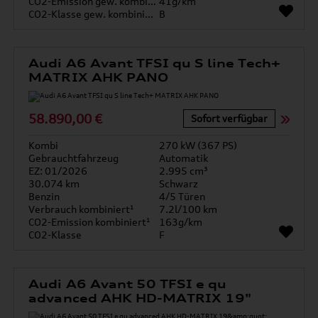
CO2-Emission gew. kombiniert
41g/km
CO2-Klasse gew. kombiniert
B
Audi A6 Avant TFSI qu S line Tech+
MATRIX AHK PANO
58.890,00 €
Sofort verfügbar
Kombi
270 kW (367 PS)
Gebrauchtfahrzeug
Automatik
EZ: 01/2026
2.995 cm³
30.074 km
Schwarz
Benzin
4/5 Türen
Verbrauch kombiniert¹
7.2l/100 km
CO2-Emission kombiniert¹
163g/km
CO2-Klasse
F
Audi A6 Avant 50 TFSI e qu
advanced AHK HD-MATRIX 19"