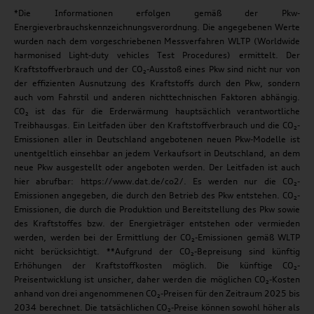
*Die Informationen erfolgen gemäß der Pkw-
Energieverbrauchskennzeichnungsverordnung. Die angegebenen Werte
wurden nach dem vorgeschriebenen Messverfahren WLTP (Worldwide
harmonised Light-duty vehicles Test Procedures) ermittelt. Der
Kraftstoffverbrauch und der CO₂-Ausstoß eines Pkw sind nicht nur von
der effizienten Ausnutzung des Kraftstoffs durch den Pkw, sondern
auch vom Fahrstil und anderen nichttechnischen Faktoren abhängig.
CO₂ ist das für die Erderwärmung hauptsächlich verantwortliche
Treibhausgas. Ein Leitfaden über den Kraftstoffverbrauch und die CO₂-
Emissionen aller in Deutschland angebotenen neuen Pkw-Modelle ist
unentgeltlich einsehbar an jedem Verkaufsort in Deutschland, an dem
neue Pkw ausgestellt oder angeboten werden. Der Leitfaden ist auch
hier abrufbar: https://www.dat.de/co2/. Es werden nur die CO₂-
Emissionen angegeben, die durch den Betrieb des Pkw entstehen. CO₂-
Emissionen, die durch die Produktion und Bereitstellung des Pkw sowie
des Kraftstoffes bzw. der Energieträger entstehen oder vermieden
werden, werden bei der Ermittlung der CO₂-Emissionen gemäß WLTP
nicht berücksichtigt. **Aufgrund der CO₂-Bepreisung sind künftig
Erhöhungen der Kraftstoffkosten möglich. Die künftige CO₂-
Preisentwicklung ist unsicher, daher werden die möglichen CO₂-Kosten
anhand von drei angenommenen CO₂-Preisen für den Zeitraum 2025 bis
2034 berechnet. Die tatsächlichen CO₂-Preise können sowohl höher als