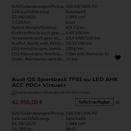
SUV/Geländewagen/Pickup
360 kW (489 PS)
Gebrauchtfahrzeug
Automatik
EZ: 06/2026
2.995 cm³
3.500 km
Grün
Hybrid (Benzin/Elektro)
4/5 Türen
Kraftstoffverbrauch gew. kombiniert
4.4l/100 km
Stromverbrauch gew. kombiniert
19.4 kWh/100 km
Kraftst. komb. entl. Batterie
10.3l/100 km
CO2-Emission gew. kombiniert
100g/km
CO2-Klasse gew. kombiniert
C (bei entl. Batterie: G)
Elektr. Reichweite nach WLTP*
75 km
Audi Q5 Sportback TFSI qu LED AHK
ACC PDC+ Virtual+
42.950,00 €
Sofort verfügbar
SUV/Geländewagen/Pickup
150 kW (204 PS)
Gebrauchtfahrzeug
Automatik
EZ: 08/2025
1.984 cm³
26.785 km
Weiß