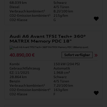
68.039 km
Schwarz
Diesel
4/5 Türen
Verbrauch kombiniert¹
8.2l/100 km
CO2-Emission kombiniert¹
215g/km
CO2-Klasse
G
Audi A6 Avant TFSI Tech+ 360°
MATRIX Memory PDC 18"
40.890,00 €
Sofort verfügbar
Kombi
150 kW (204 PS)
Gebrauchtfahrzeug
Automatik
EZ: 11/2025
1.968 cm³
28.864 km
Schwarz
Benzin
4/5 Türen
Verbrauch kombiniert¹
7.2l/100 km
CO2-Emission kombiniert¹
163g/km
CO2-Klasse
F