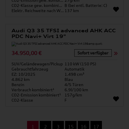
CO2-Emission gew. kombiniert
27g/km
CO2-Klasse gew. kombiniert
B (bei entl. Batterie: C)
Elektr. Reichweite nach WLTP*
137 km
Audi Q3 35 TFSI advanced AHK ACC
PDC Navi+ Virt 19"
34.950,00 €
Sofort verfügbar
SUV/Geländewagen/Pickup
110 kW (150 PS)
Gebrauchtfahrzeug
Automatik
EZ: 10/2025
1.498 cm³
4.862 km
Blau
Benzin
4/5 Türen
Verbrauch kombiniert¹
6.9l/100 km
CO2-Emission kombiniert¹
157g/km
CO2-Klasse
F
...
1
2
3
15
16
17