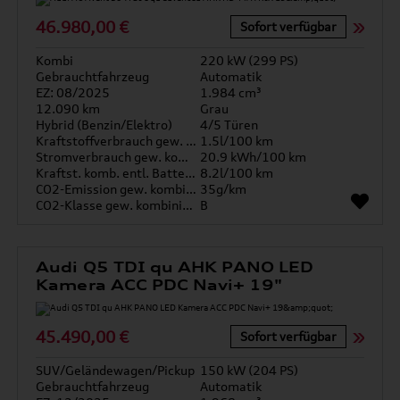
46.980,00 €
Sofort verfügbar
Kombi
220 kW (299 PS)
Gebrauchtfahrzeug
Automatik
EZ: 08/2025
1.984 cm³
12.090 km
Grau
Hybrid (Benzin/Elektro)
4/5 Türen
Kraftstoffverbrauch gew. kombiniert
1.5l/100 km
Stromverbrauch gew. kombiniert
20.9 kWh/100 km
Kraftst. komb. entl. Batterie
8.2l/100 km
CO2-Emission gew. kombiniert
35g/km
CO2-Klasse gew. kombiniert
B
Audi Q5 TDI qu AHK PANO LED
Kamera ACC PDC Navi+ 19"
45.490,00 €
Sofort verfügbar
SUV/Geländewagen/Pickup
150 kW (204 PS)
Gebrauchtfahrzeug
Automatik