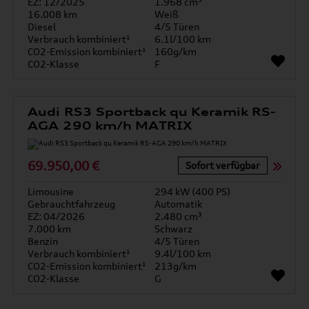
EZ: 12/2025
1.968 cm³
16.008 km
Weiß
Diesel
4/5 Türen
Verbrauch kombiniert¹
6.1l/100 km
CO2-Emission kombiniert¹
160g/km
CO2-Klasse
F
Audi RS3 Sportback qu Keramik RS-
AGA 290 km/h MATRIX
69.950,00 €
Sofort verfügbar
Limousine
294 kW (400 PS)
Gebrauchtfahrzeug
Automatik
EZ: 04/2026
2.480 cm³
7.000 km
Schwarz
Benzin
4/5 Türen
Verbrauch kombiniert¹
9.4l/100 km
CO2-Emission kombiniert¹
213g/km
CO2-Klasse
G