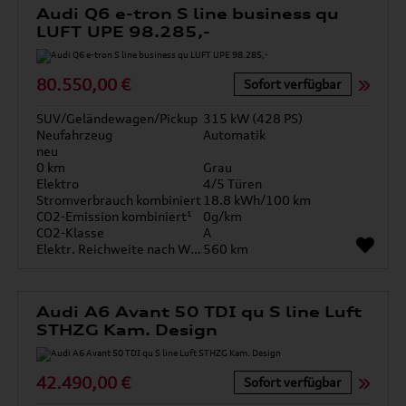
Audi Q6 e-tron S line business qu
LUFT UPE 98.285,-
80.550,00 €
Sofort verfügbar
SUV/Geländewagen/Pickup
315 kW (428 PS)
Neufahrzeug
Automatik
neu
0 km
Grau
Elektro
4/5 Türen
Stromverbrauch kombiniert
18.8 kWh/100 km
CO2-Emission kombiniert¹
0g/km
CO2-Klasse
A
Elektr. Reichweite nach WLTP*
560 km
Audi A6 Avant 50 TDI qu S line Luft
STHZG Kam. Design
42.490,00 €
Sofort verfügbar