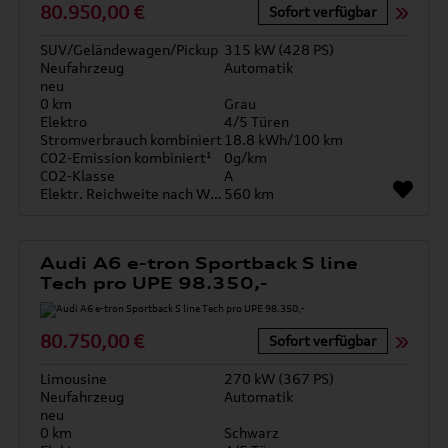
80.950,00 €
Sofort verfügbar
SUV/Geländewagen/Pickup
315 kW (428 PS)
Neufahrzeug
Automatik
neu
0 km
Grau
Elektro
4/5 Türen
Stromverbrauch kombiniert
18.8 kWh/100 km
CO2-Emission kombiniert¹
0g/km
CO2-Klasse
A
Elektr. Reichweite nach WLTP*
560 km
Audi A6 e-tron Sportback S line
Tech pro UPE 98.350,-
80.750,00 €
Sofort verfügbar
Limousine
270 kW (367 PS)
Neufahrzeug
Automatik
neu
0 km
Schwarz