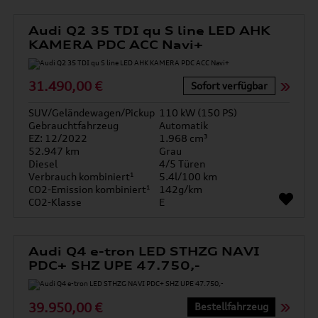
Audi Q2 35 TDI qu S line LED AHK
KAMERA PDC ACC Navi+
31.490,00 €
Sofort verfügbar
SUV/Geländewagen/Pickup
110 kW (150 PS)
Gebrauchtfahrzeug
Automatik
EZ: 12/2022
1.968 cm³
52.947 km
Grau
Diesel
4/5 Türen
Verbrauch kombiniert¹
5.4l/100 km
CO2-Emission kombiniert¹
142g/km
CO2-Klasse
E
Audi Q4 e-tron LED STHZG NAVI
PDC+ SHZ UPE 47.750,-
39.950,00 €
Bestellfahrzeug