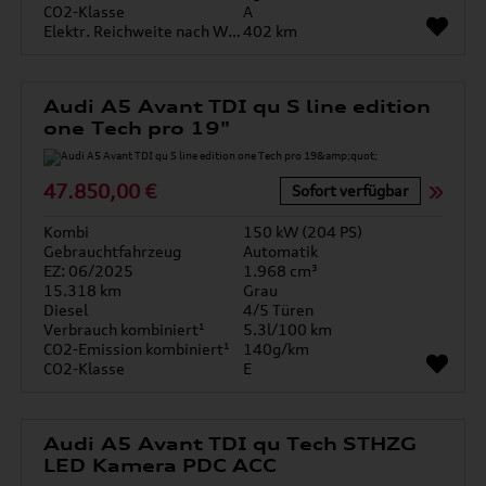
CO2-Klasse
A
Elektr. Reichweite nach WLTP*
402 km
Audi A5 Avant TDI qu S line edition
one Tech pro 19"
47.850,00 €
Sofort verfügbar
Kombi
150 kW (204 PS)
Gebrauchtfahrzeug
Automatik
EZ: 06/2025
1.968 cm³
15.318 km
Grau
Diesel
4/5 Türen
Verbrauch kombiniert¹
5.3l/100 km
CO2-Emission kombiniert¹
140g/km
CO2-Klasse
E
Audi A5 Avant TDI qu Tech STHZG
LED Kamera PDC ACC