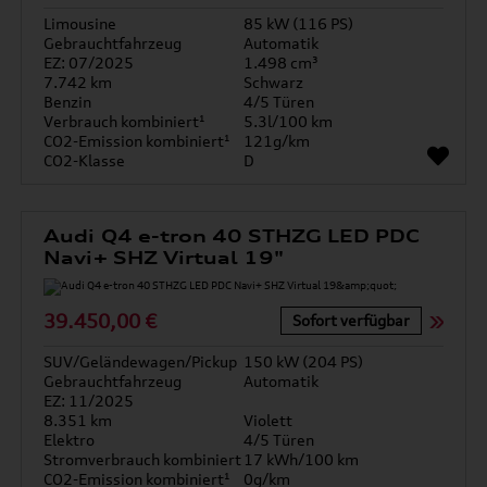
Limousine
85 kW (116 PS)
Gebrauchtfahrzeug
Automatik
EZ: 07/2025
1.498 cm³
7.742 km
Schwarz
Benzin
4/5 Türen
Verbrauch kombiniert¹
5.3l/100 km
CO2-Emission kombiniert¹
121g/km
CO2-Klasse
D
Audi Q4 e-tron 40 STHZG LED PDC
Navi+ SHZ Virtual 19"
39.450,00 €
Sofort verfügbar
SUV/Geländewagen/Pickup
150 kW (204 PS)
Gebrauchtfahrzeug
Automatik
EZ: 11/2025
8.351 km
Violett
Elektro
4/5 Türen
Stromverbrauch kombiniert
17 kWh/100 km
CO2-Emission kombiniert¹
0g/km