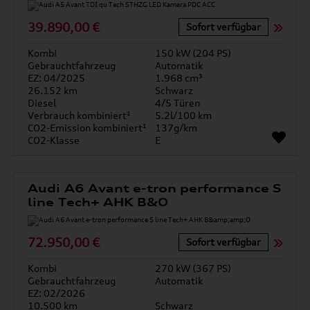
39.890,00 €
Sofort verfügbar
Kombi
150 kW (204 PS)
Gebrauchtfahrzeug
Automatik
EZ: 04/2025
1.968 cm³
26.152 km
Schwarz
Diesel
4/5 Türen
Verbrauch kombiniert¹
5.2l/100 km
CO2-Emission kombiniert¹
137g/km
CO2-Klasse
E
Audi A6 Avant e-tron performance S
line Tech+ AHK B&O
72.950,00 €
Sofort verfügbar
Kombi
270 kW (367 PS)
Gebrauchtfahrzeug
Automatik
EZ: 02/2026
10.500 km
Schwarz