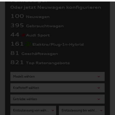
Fahrzeuge:
Oder jetzt Neuwagen konfigurieren
100
Neuwagen
395
Gebrauchtwagen
44
Audi Sport
161
Elektro/Plug-In-Hybrid
81
Geschäftswagen
821
Top Ratenangebote
Modell wählen
Kraftstoff wählen
Getriebe wählen
Erstzulassung von wählen
Erstzulassung bis wählen