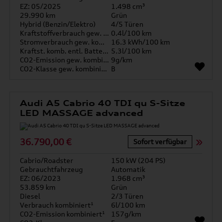
EZ: 05/2025
1.498 cm³
29.990 km
Grün
Hybrid (Benzin/Elektro)
4/5 Türen
Kraftstoffverbrauch gew. kombiniert
0.4l/100 km
Stromverbrauch gew. kombiniert
16.3 kWh/100 km
Kraftst. komb. entl. Batterie
5.3l/100 km
CO2-Emission gew. kombiniert
9g/km
CO2-Klasse gew. kombiniert
B
Audi A5 Cabrio 40 TDI qu S-Sitze
LED MASSAGE advanced
36.790,00 €
Sofort verfügbar
Cabrio/Roadster
150 kW (204 PS)
Gebrauchtfahrzeug
Automatik
EZ: 06/2023
1.968 cm³
53.859 km
Grün
Diesel
2/3 Türen
Verbrauch kombiniert¹
6l/100 km
CO2-Emission kombiniert¹
157g/km