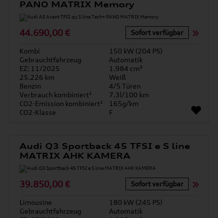
PANO MATRIX Memory
44.690,00 €
Sofort verfügbar
Kombi
150 kW (204 PS)
Gebrauchtfahrzeug
Automatik
EZ: 11/2025
1.984 cm³
25.226 km
Weiß
Benzin
4/5 Türen
Verbrauch kombiniert¹
7.3l/100 km
CO2-Emission kombiniert¹
165g/km
CO2-Klasse
F
Audi Q3 Sportback 45 TFSI e S line
MATRIX AHK KAMERA
39.850,00 €
Sofort verfügbar
Limousine
180 kW (245 PS)
Gebrauchtfahrzeug
Automatik