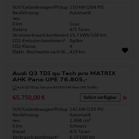
SUV/Geländewagen/Pickup
150 kW (204 PS)
Neufahrzeug
Automatik
neu
0 km
Grau
Elektro
4/5 Türen
Stromverbrauch kombiniert
15.7 kWh/100 km
CO2-Emission kombiniert¹
0g/km
CO2-Klasse
A
Elektr. Reichweite nach WLTP*
429 km
Audi Q3 TDI qu Tech pro MATRIX
AHK Pano UPE 76.805,-
65.750,00 €
Sofort verfügbar
SUV/Geländewagen/Pickup
142 kW (193 PS)
Neufahrzeug
Automatik
neu
1.968 cm³
0 km
Schwarz
Diesel
4/5 Türen
Verbrauch kombiniert¹
6.7l/100 km