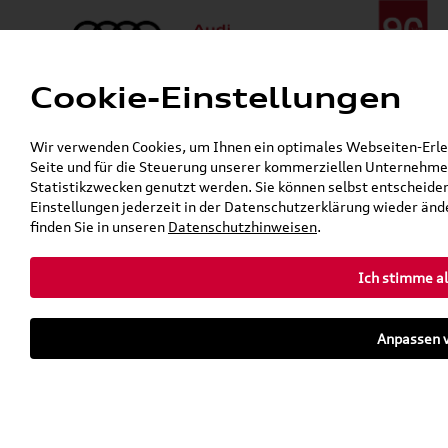
Cookie-Einstellungen
Menü
Telefon:
+49 (0)841 / 49 140
Wir verwenden Cookies, um Ihnen ein optimales Webseiten-Erlebn
24h-Pannenhilfe:
+49 (0)171 / 870 72 87
Seite und für die Steuerung unserer kommerziellen Unternehmen
Öffnet in 20 Minuten
Statistikzwecken genutzt werden. Sie können selbst entscheiden
Verkauf:
Mo. - Fr. 08:00 - 19:00 Uhr Sa. 09:00 - 13:00 Uhr
Einstellungen jederzeit in der Datenschutzerklärung wieder ände
Service:
Mo. - Fr. 06:00 - 20:00 Uhr Sa. 08:00 - 13:00 Uhr
finden Sie in unseren
Datenschutzhinweisen
.
Ich stimme al
Zurück zur Startseite
Parkhaus
Anpassen v
Sofort verfügbare