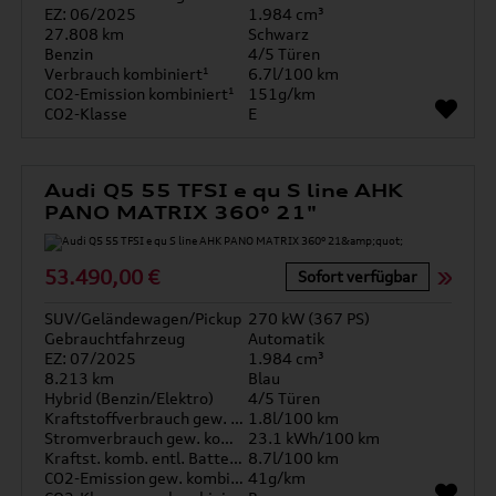
EZ: 06/2025
1.984 cm³
27.808 km
Schwarz
Benzin
4/5 Türen
Verbrauch kombiniert¹
6.7l/100 km
CO2-Emission kombiniert¹
151g/km
CO2-Klasse
E
Audi Q5 55 TFSI e qu S line AHK
PANO MATRIX 360° 21"
53.490,00 €
Sofort verfügbar
SUV/Geländewagen/Pickup
270 kW (367 PS)
Gebrauchtfahrzeug
Automatik
EZ: 07/2025
1.984 cm³
8.213 km
Blau
Hybrid (Benzin/Elektro)
4/5 Türen
Kraftstoffverbrauch gew. kombiniert
1.8l/100 km
Stromverbrauch gew. kombiniert
23.1 kWh/100 km
Kraftst. komb. entl. Batterie
8.7l/100 km
CO2-Emission gew. kombiniert
41g/km