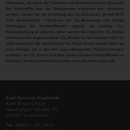
Emissionen, die durch die Produktion und Bereitstellung des Pkw sowie
des Kraftstoffes bzw. der Energieträger entstehen oder vermieden
werden, werden bei der Ermittlung der CO₂-Emissionen gemäß WLTP
nicht berücksichtigt. **Aufgrund der CO₂-Bepreisung sind künftig
Erhöhungen der Kraftstoffkosten möglich. Die künftige CO₂-
Preisentwicklung ist unsicher, daher werden die möglichen CO₂-Kosten
anhand von drei angenommenen CO₂-Preisen für den Zeitraum 2025 bis
2034 berechnet. Die tatsächlichen CO₂-Preise können sowohl höher als
auch niedriger als in den hier zugrundeliegenden Modellrechnungen
ausfallen. Die CO₂-Kosten sind beim Tanken mit den Kraftstoffkosten zu
bezahlen. Weitere Informationen unter www.alternativ-mobil.info
Audi Zentrum Ingolstadt
Karl Brod GmbH
Neuburger Straße 75
85057 Ingolstadt
Tel.
0841 / 49 14-0