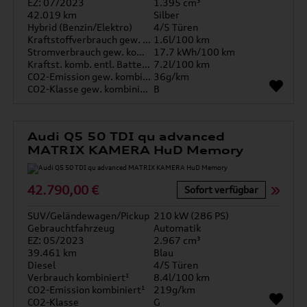
EZ: 07/2023
1.395 cm³
42.019 km
Silber
Hybrid (Benzin/Elektro)
4/5 Türen
Kraftstoffverbrauch gew. kombiniert
1.6l/100 km
Stromverbrauch gew. kombiniert
17.7 kWh/100 km
Kraftst. komb. entl. Batterie
7.2l/100 km
CO2-Emission gew. kombiniert
36g/km
CO2-Klasse gew. kombiniert
B
Audi Q5 50 TDI qu advanced
MATRIX KAMERA HuD Memory
42.790,00 €
Sofort verfügbar
SUV/Geländewagen/Pickup
210 kW (286 PS)
Gebrauchtfahrzeug
Automatik
EZ: 05/2023
2.967 cm³
39.461 km
Blau
Diesel
4/5 Türen
Verbrauch kombiniert¹
8.4l/100 km
CO2-Emission kombiniert¹
219g/km
CO2-Klasse
G