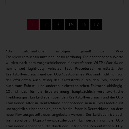
...
1
2
3
15
16
17
*Die Informationen erfolgen gemäß der Pkw-
Energieverbrauchskennzeichnungsverordnung. Die angegebenen Werte
wurden nach dem vorgeschriebenen Messverfahren WLTP (Worldwide
harmonised Light-duty vehicles Test Procedures) ermittelt. Der
Kraftstoffverbrauch und der CO₂-Ausstoß eines Pkw sind nicht nur von
der effizienten Ausnutzung des Kraftstoffs durch den Pkw, sondern
auch vom Fahrstil und anderen nichttechnischen Faktoren abhängig.
CO₂ ist das für die Erderwärmung hauptsächlich verantwortliche
Treibhausgas. Ein Leitfaden über den Kraftstoffverbrauch und die CO₂-
Emissionen aller in Deutschland angebotenen neuen Pkw-Modelle ist
unentgeltlich einsehbar an jedem Verkaufsort in Deutschland, an dem
neue Pkw ausgestellt oder angeboten werden. Der Leitfaden ist auch
hier abrufbar: https://www.dat.de/co2/. Es werden nur die CO₂-
Emissionen angegeben, die durch den Betrieb des Pkw entstehen. CO₂-