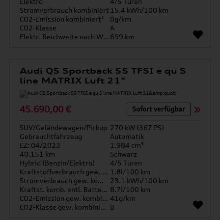
Elektro
4/5 Türen
Stromverbrauch kombiniert
15.4 kWh/100 km
CO2-Emission kombiniert¹
0g/km
CO2-Klasse
A
Elektr. Reichweite nach WLTP*
699 km
Audi Q5 Sportback 55 TFSI e qu S
line MATRIX Luft 21"
45.690,00 €
Sofort verfügbar
SUV/Geländewagen/Pickup
270 kW (367 PS)
Gebrauchtfahrzeug
Automatik
EZ: 04/2023
1.984 cm³
40.151 km
Schwarz
Hybrid (Benzin/Elektro)
4/5 Türen
Kraftstoffverbrauch gew. kombiniert
1.8l/100 km
Stromverbrauch gew. kombiniert
23.1 kWh/100 km
Kraftst. komb. entl. Batterie
8.7l/100 km
CO2-Emission gew. kombiniert
41g/km
CO2-Klasse gew. kombiniert
B