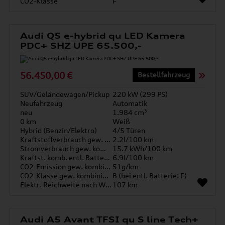
CO2-Klasse
F
Audi Q5 e-hybrid qu LED Kamera
PDC+ SHZ UPE 65.500,-
56.450,00 €
Bestellfahrzeug
SUV/Geländewagen/Pickup
220 kW (299 PS)
Neufahrzeug
Automatik
neu
1.984 cm³
0 km
Weiß
Hybrid (Benzin/Elektro)
4/5 Türen
Kraftstoffverbrauch gew. kombiniert
2.2l/100 km
Stromverbrauch gew. kombiniert
15.7 kWh/100 km
Kraftst. komb. entl. Batterie
6.9l/100 km
CO2-Emission gew. kombiniert
51g/km
CO2-Klasse gew. kombiniert
B (bei entl. Batterie: F)
Elektr. Reichweite nach WLTP*
107 km
Audi A5 Avant TFSI qu S line Tech+