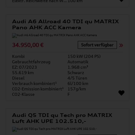
Elektr. Reichweite nach WLTP*
100 km
Audi A6 Allroad 40 TDI qu MATRIX
Pano AHK ACC Kamera
34.950,00 €
Sofort verfügbar
Kombi
150 kW (204 PS)
Gebrauchtfahrzeug
Automatik
EZ: 07/2023
1.968 cm³
55.619 km
Schwarz
Diesel
4/5 Türen
Verbrauch kombiniert¹
6l/100 km
CO2-Emission kombiniert¹
157g/km
CO2-Klasse
F
Audi Q5 TDI qu Tech pro MATRIX
Luft AHK UPE 102.510,-