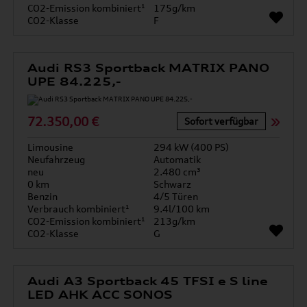
CO2-Emission kombiniert¹
175g/km
CO2-Klasse
F
Audi RS3 Sportback MATRIX PANO
UPE 84.225,-
72.350,00 €
Sofort verfügbar
Limousine
294 kW (400 PS)
Neufahrzeug
Automatik
neu
2.480 cm³
0 km
Schwarz
Benzin
4/5 Türen
Verbrauch kombiniert¹
9.4l/100 km
CO2-Emission kombiniert¹
213g/km
CO2-Klasse
G
Audi A3 Sportback 45 TFSI e S line
LED AHK ACC SONOS