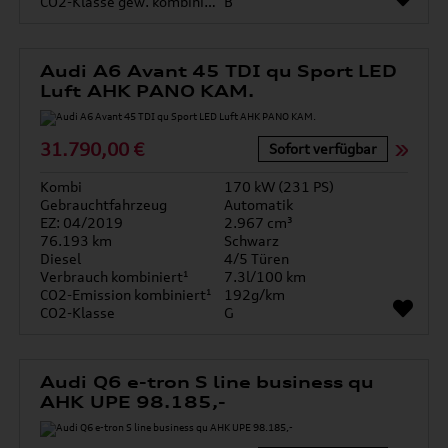
CO2-Klasse gew. kombiniert
B
Audi A6 Avant 45 TDI qu Sport LED
Luft AHK PANO KAM.
31.790,00 €
Sofort verfügbar
Kombi
170 kW (231 PS)
Gebrauchtfahrzeug
Automatik
EZ: 04/2019
2.967 cm³
76.193 km
Schwarz
Diesel
4/5 Türen
Verbrauch kombiniert¹
7.3l/100 km
CO2-Emission kombiniert¹
192g/km
CO2-Klasse
G
Audi Q6 e-tron S line business qu
AHK UPE 98.185,-