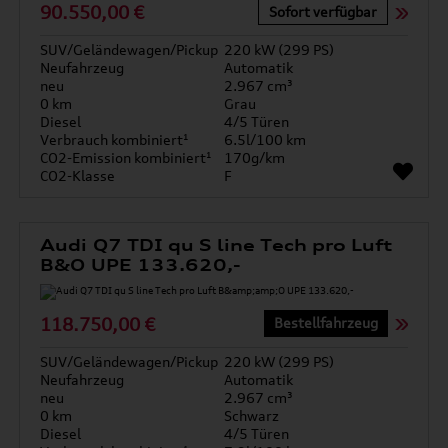
90.550,00 €
Sofort verfügbar
SUV/Geländewagen/Pickup
220 kW (299 PS)
Neufahrzeug
Automatik
neu
2.967 cm³
0 km
Grau
Diesel
4/5 Türen
Verbrauch kombiniert¹
6.5l/100 km
CO2-Emission kombiniert¹
170g/km
CO2-Klasse
F
Audi Q7 TDI qu S line Tech pro Luft
B&O UPE 133.620,-
118.750,00 €
Bestellfahrzeug
SUV/Geländewagen/Pickup
220 kW (299 PS)
Neufahrzeug
Automatik
neu
2.967 cm³
0 km
Schwarz
Diesel
4/5 Türen