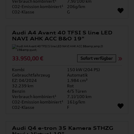
Verbrauch kombiniert¹
7.9l/100 km
CO2-Emission kombiniert¹
206g/km
CO2-Klasse
G
Audi A4 Avant 40 TFSI S line LED
NAVI AHK ACC B&O 19"
33.950,00 €
Sofort verfügbar
Kombi
150 kW (204 PS)
Gebrauchtfahrzeug
Automatik
EZ: 04/2024
1.984 cm³
32.239 km
Rot
Benzin
4/5 Türen
Verbrauch kombiniert¹
7.1l/100 km
CO2-Emission kombiniert¹
161g/km
CO2-Klasse
F
Audi Q4 e-tron 35 Kamera STHZG