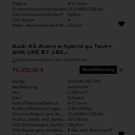
Elektro
4/5 Türen
Stromverbrauch kombiniert
16.9 kWh/100 km
CO2-Emission kombiniert¹
0g/km
CO2-Klasse
A
Elektr. Reichweite nach WLTP*
633 km
Audi A5 Avant e-hybrid qu Tech+
AHK UPE 87.185,-
76.350,00 €
Bestellfahrzeug
Kombi
270 kW (367 PS)
Neufahrzeug
Automatik
neu
1.984 cm³
0 km
Schwarz
Hybrid (Benzin/Elektro)
4/5 Türen
Kraftstoffverbrauch gew. kombiniert
2.6l/100 km
Stromverbrauch gew. kombiniert
15.4 kWh/100 km
Kraftst. komb. entl. Batterie
7l/100 km
CO2-Emission gew. kombiniert
59g/km
CO2-Klasse gew. kombiniert
B (bei entl. Batterie: F)