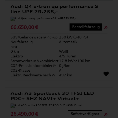
Audi Q4 e-tron qu performance S
line UPE 79.255,-
66.650,00 €
Bestellfahrzeug
SUV/Geländewagen/Pickup
250 kW (340 PS)
Neufahrzeug
Automatik
neu
0 km
Weiß
Elektro
4/5 Türen
Stromverbrauch kombiniert
17.8 kWh/100 km
CO2-Emission kombiniert¹
0g/km
CO2-Klasse
A
Elektr. Reichweite nach WLTP*
497 km
Audi A3 Sportback 30 TFSI LED
PDC+ SHZ NAVI+ Virtual+
26.490,00 €
Sofort verfügbar