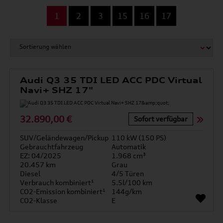
...
1
2
3
15
16
17
Audi Q3 35 TDI LED ACC PDC Virtual
Navi+ SHZ 17"
32.890,00 €
Sofort verfügbar
SUV/Geländewagen/Pickup
110 kW (150 PS)
Gebrauchtfahrzeug
Automatik
EZ: 04/2025
1.968 cm³
20.457 km
Grau
Diesel
4/5 Türen
Verbrauch kombiniert¹
5.5l/100 km
CO2-Emission kombiniert¹
144g/km
CO2-Klasse
E