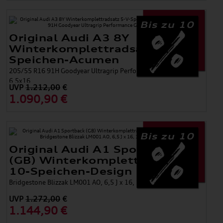
Bis zu 10
Original Audi A3 8Y
Winterkomplettradsatz 5-V-
Speichen-Acumen
205/55 R16 91H Goodyear Ultragrip Performance Gen 1 AO,
6,5x16
UVP
1.212,00
€
1.090,90 €
Bis zu 10
Original Audi A1 Sportback
(GB) Winterkomplettradsatz
10-Speichen-Design
Bridgestone Blizzak LM001 AO, 6,5 J x 16, 195/55 R 16 91V XL
UVP
1.272,00
€
1.144,90 €