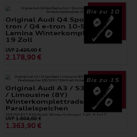
Bis zu 10
Original Audi Q4 Sportback e-
tron / Q4 e-tron 10-Speichen-
Lamina Winterkomplettradsatz
19 Zoll
UVP
2.420,00
€
2.178,90 €
Bis zu 15
Original Audi A3 / S3 Sportback
/ Limousine (8Y)
Winterkomplettradsatz 5-
Parallelspeichen
205/50 R17 93H Pirelli Winter Sottozero 3 AO, 6,5x17
UVP
1.604,00
€
1.363,90 €