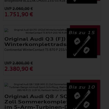
Bridgestone BLIZZAK LM005 235/55 R18 100V 8,0Jx18
UVP
2.060,00
€
1.751,90 €
Bis zu 15
Original Audi Q3 (FJ) 19 Zoll
Winterkomplettradsatz 5-Arm
Continental WinterContact TS 870 P 255/45 R19 8,5Jx19 ET 38
UVP
2.800,00
€
2.380,90 €
Bis zu 10
Original Audi Q8 / SQ8 (4M) 21
Zoll Sommerkomplettradsatz
im 5-Arm-Turbinen-Design mit