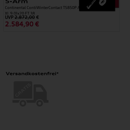
5-Arm
Continental ContiWinterContact TS850P AO 255/50 R20 109H
XL 9,0Jx20 ET 38
UVP
2.872,00
€
2.584,90 €
Versandkostenfrei*