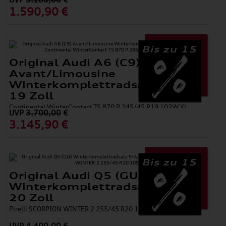
Kontrastfarbe Quarzgrau
1.590,90 €
7 J x 19, 235/50 R 19 99V Hankook Ventus S1 evo² SUV (K117A)
AO
Bis zu 15
Original Audi A6 (C9)
Avant/Limousine
Winterkomplettradsatz 5-Arm
19 Zoll
Continental WinterContact TS 870 P 245/45 R19 102W XL
UVP
3.700,00
€
3.145,90 €
Bis zu 15
Original Audi Q5 (GU)
Winterkomplettradsatz 5-Arm
20 Zoll
Pirelli SCORPION WINTER 2 255/45 R20 105V XL
UVP
4.400,00
€