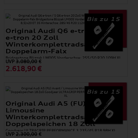
Bis zu 15
Original Audi Q6 e-tron / S Q6
e-tron 20 Zoll
Winterkomplettradsatz 5-
Doppelarm-Falx
Bridgestone Blizzak LM005 Vorderachse: 255/50 R20 109H XL
UVP
3.080,00
€
8,5Jx20 ET 35 Hinterachse: 285/45 R20 112H XL 10,0Jx20 ET 39
2.618,90 €
Bis zu 15
Original Audi A5 (FU) Avant /
Limousine
Winterkomplettradsatz 5-
Doppelspeichen 18 Zoll
Goodyear ULTRAGRIP PERFORMANCE 3 235/45 R18 98H XL
UVP
2.300,00
€