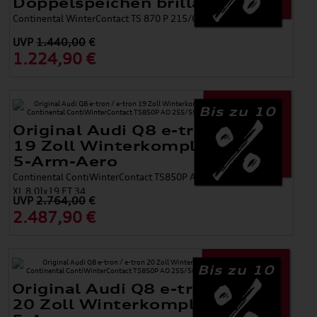
Doppelspeichen brillantsilber
Continental WinterContact TS 870 P 215/65 R17 99H
UVP
1.440,00
€
1.224,90 €
Bis zu 10
Original Audi Q8 e-tron / e-tron
19 Zoll Winterkomplettradsatz
5-Arm-Aero
Continental ContiWinterContact TS850P AO 255/55 R19 111H
XL 8,0Jx19 ET 34
UVP
2.764,00
€
2.487,90 €
Bis zu 10
Original Audi Q8 e-tron / e-tron
20 Zoll Winterkomplettradsatz