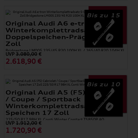
Bis zu 15
Original Audi A6 e-tron
Winterkomplettradsatz 5-
Doppelspeichen-Prägung 20
Zoll
Bridgestone LM005 235/45 R20 100H XL / 265/40 R20 104H XL
UVP
3.080,00
€
2.618,90 €
Bis zu 10
Original Audi A5 (F5) Cabriolet
/ Coupe / Sportback
Winterkomplettradsatz 15-
Speichen 17 Zoll
225/50 R17 98H XL Conti Winter Contact TS850P AO
UVP
1.912,00
€
1.720,90 €