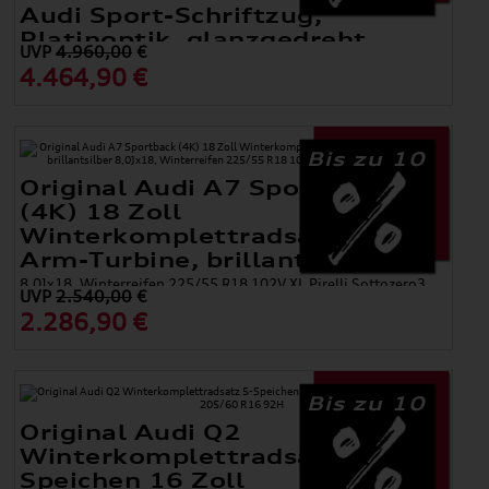
Audi Sport-Schriftzug,
Platinoptik, glanzgedreht
UVP
4.960,00
€
10 J x 21, 285/45 R 21 113Y XL Hankook Ventus S1 evo³ SUV
4.464,90 €
(K127A) AO
Bis zu 10
Original Audi A7 Sportback
(4K) 18 Zoll
Winterkomplettradsatz 10-
Arm-Turbine, brillantsilber
8,0Jx18, Winterreifen 225/55 R18 102V XL Pirelli Sottozero3
UVP
2.540,00
€
AO
2.286,90 €
Bis zu 10
Original Audi Q2
Winterkomplettradsatz 5-
Speichen 16 Zoll