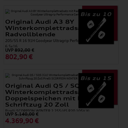
Bis zu 10
Original Audi A3 8Y
Winterkomplettradsatz mit
Radvollblende
205/55 R 16 91H Goodyear Ultragrip Performance Gen 1 AO,
6,5x16
UVP
892,00
€
802,90 €
Bis zu 15
Original Audi Q5 / SQ5 (GU)
Winterkomplettradsatz 5-
Doppelspeichen mit RS-
Schriftzug 20 Zoll
Pirelli SCORPION WINTER 2 255/45 R20 105V XL
UVP
5.140,00
€
4.369,90 €