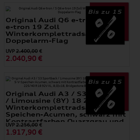
Bis zu 15
Original Audi Q6 e-tron / S Q6
e-tron 19 Zoll
Winterkomplettradsatz 5-
Doppelarm-Flag
UVP
2.400,00
€
2.040,90 €
Bis zu 15
Original Audi A3 / S3 Sportback
/ Limousine (8Y) 18 Zoll
Winterkomplettradsatz 5-V-
Speichen-Acumen, schwarz mit
Kontrastfarben Quarzgrau und
UVP
2.256,00
€
Signalrot
1.917,90 €
225/40 R18 92V XL, 8,0Jx18, Bridgestone Blizzak LM005 AO