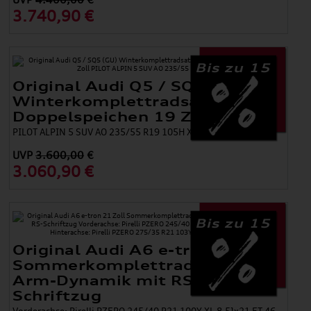
3.740,90 €
Bis zu 15
Original Audi Q5 / SQ5 (GU)
Winterkomplettradsatz Rad, 5-
Doppelspeichen 19 Zoll
PILOT ALPIN 5 SUV AO 235/55 R19 105H XL
UVP
3.600,00
€
3.060,90 €
Bis zu 15
Original Audi A6 e-tron 21 Zoll
Sommerkomplettradsatz im 5-
Arm-Dynamik mit RS-
Schriftzug