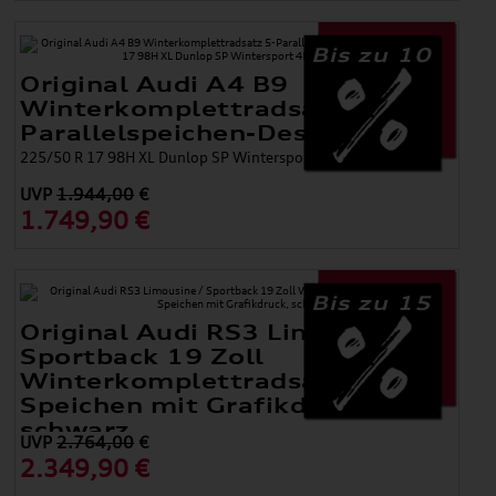
Bis zu 10
Original Audi A4 B9
Winterkomplettradsatz 5-
Parallelspeichen-Design
225/50 R 17 98H XL Dunlop SP Wintersport 4D AO, 7 J x 17
UVP
1.944,00
€
1.749,90 €
Bis zu 15
Original Audi RS3 Limousine /
Sportback 19 Zoll
Winterkomplettradsatz 5-Y-
Speichen mit Grafikdruck,
schwarz
UVP
2.764,00
€
2.349,90 €