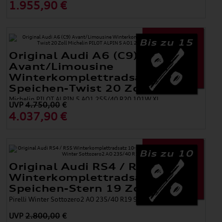
1.955,90 €
Bis zu 15
Original Audi A6 (C9)
Avant/Limousine
Winterkomplettradsatz 10-
Speichen-Twist 20 Zoll
Michelin PILOT ALPIN 5 AO1 255/40 R20 101W XL
UVP
4.750,00
€
4.037,90 €
Bis zu 10
Original Audi RS4 / RS5
Winterkomplettradsatz 10-
Speichen-Stern 19 Zoll
Pirelli Winter Sottozero2 AO 235/40 R19 96V XL
UVP
2.800,00
€