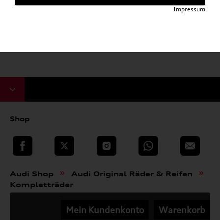
Impressum
Shop
teilen
Twitter
Instagram
WhatsApp
E-Mail
»
»
Audi Shop
Audi Original Räder & Reifen
Kompletträder
Mein Kundenkonto
Warenkorb