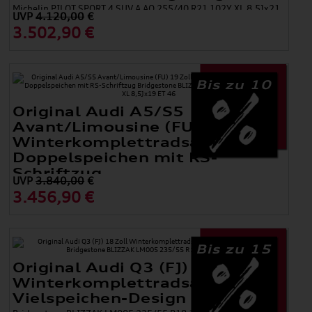
Michelin PILOT SPORT 4 SUV A AO 255/40 R21 102Y XL 8,5Jx21,
UVP
4.120,00
€
3.502,90 €
Bis zu 10
Original Audi A5/S5
Avant/Limousine (FU) 19 Zoll
Winterkomplettradsatz 5-
Doppelspeichen mit RS-
Schriftzug
UVP
3.840,00
€
Bridgestone BLIZZAK LM005 245/40 R19 98H XL 8,5Jx19 ET 46
3.456,90 €
Bis zu 15
Original Audi Q3 (FJ) 18 Zoll
Winterkomplettradsatz
Vielspeichen-Design