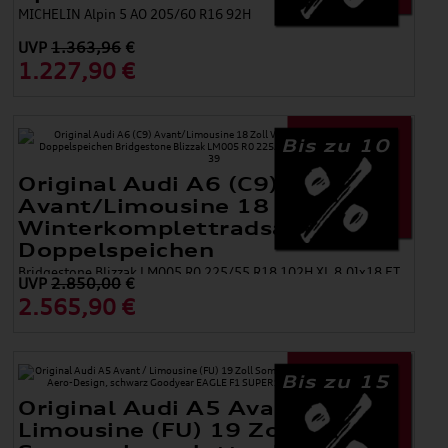
MICHELIN Alpin 5 AO 205/60 R16 92H
UVP
1.363,96
€
1.227,90 €
Bis zu 10
Original Audi A6 (C9)
Avant/Limousine 18 Zoll
Winterkomplettradsatz 5-
Doppelspeichen
Bridgestone Blizzak LM005 R0 225/55 R18 102H XL 8,0Jx18 ET
UVP
2.850,00
€
39
2.565,90 €
Bis zu 15
Original Audi A5 Avant /
Limousine (FU) 19 Zoll