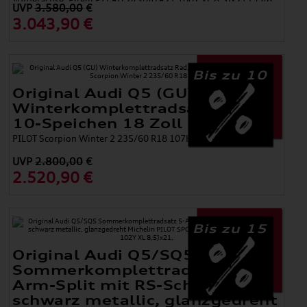
Vorderachse: Pirelli PZERO 245/40 R21 100Y XL 8,5Jx21 ET 46
UVP
3.580,00
€
Hinterachse: Pirelli PZERO 275/35 R21 103Y XL 9,5Jx21 ET 63
3.043,90 €
Bis zu 10
Original Audi Q5 (GU)
Winterkomplettradsatz Rad,
10-Speichen 18 Zoll
PILOT Scorpion Winter 2 235/60 R18 107H XL
UVP
2.800,00
€
2.520,90 €
Bis zu 15
Original Audi Q5/SQ5
Sommerkomplettradsatz 5-
Arm-Split mit RS-Schriftzug
schwarz metallic, glanzgedreht