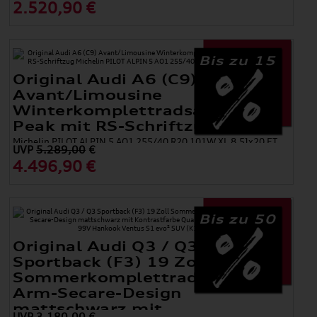
2.520,90 €
Bis zu 15
Original Audi A6 (C9)
Avant/Limousine
Winterkomplettradsatz 5-Arm-
Peak mit RS-Schriftzug
Michelin PILOT ALPIN 5 AO1 255/40 R20 101W XL 8,5Jx20 ET
UVP
5.289,00
€
43
4.496,90 €
Bis zu 50
Original Audi Q3 / Q3
Sportback (F3) 19 Zoll
Sommerkomplettradsatz im 5-
Arm-Secare-Design
mattschwarz mit
UVP
3.180,00
€