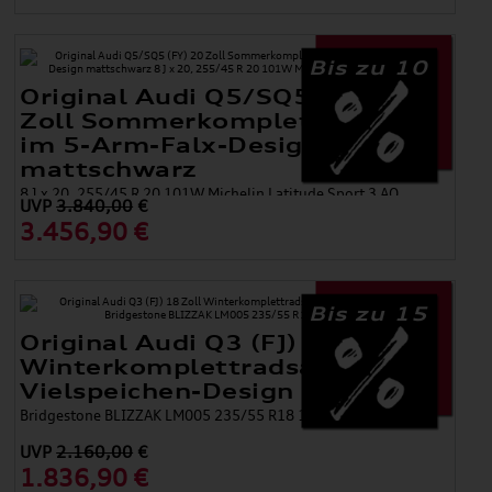
Bis zu 10
Original Audi Q5/SQ5 (FY) 20
Zoll Sommerkomplettradsatz
im 5-Arm-Falx-Design
mattschwarz
8 J x 20, 255/45 R 20 101W Michelin Latitude Sport 3 AO
UVP
3.840,00
€
3.456,90 €
Bis zu 15
Original Audi Q3 (FJ) 18 Zoll
Winterkomplettradsatz
Vielspeichen-Design
Bridgestone BLIZZAK LM005 235/55 R18 100V 8,0Jx18
UVP
2.160,00
€
1.836,90 €