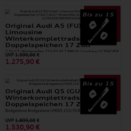
Bis zu 15
Original Audi A5 (FU) Avant /
Limousine
Winterkomplettradsatz 5-
Doppelspeichen 17 Zoll
7,5Jx17, Winterreifen 215/55 R17 98H XL Goodyear ULTRAGRIP
UVP
1.500,00
€
PERFORMANCE 3
1.275,90 €
Bis zu 15
Original Audi Q5 (GU)
Winterkomplettradsatz 5-
Doppelspeichen 17 Zoll
Bridgestone Bridgestone LM005 215/70 R17 105H XL
UVP
1.800,00
€
1.530,90 €