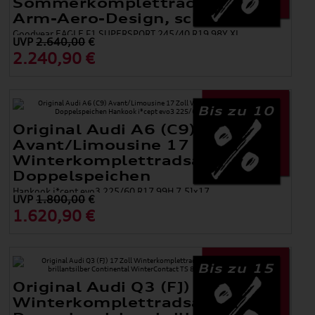
Sommerkomplettradsatz, 5-
Arm-Aero-Design, schwarz
Goodyear EAGLE F1 SUPERSPORT 245/40 R19 98Y XL
UVP
2.640,00
€
2.240,90 €
Bis zu 10
Original Audi A6 (C9)
Avant/Limousine 17 Zoll
Winterkomplettradsatz 5-
Doppelspeichen
Hankook i*cept evo3 225/60 R17 99H 7,5Jx17
UVP
1.800,00
€
1.620,90 €
Bis zu 15
Original Audi Q3 (FJ) 17 Zoll
Winterkomplettradsatz 5-