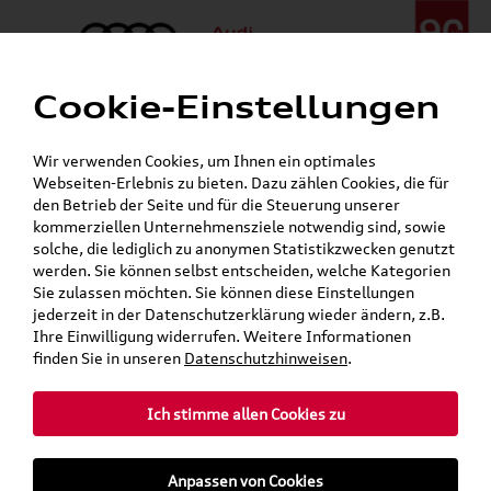
Cookie-Einstellungen
Menü
Telefon:
+49 (0)841 / 49 140
Wir verwenden Cookies, um Ihnen ein optimales
24h-Pannenhilfe:
+49 (0)171 / 870 72 87
Webseiten-Erlebnis zu bieten. Dazu zählen Cookies, die für
Gerade geöffnet
den Betrieb der Seite und für die Steuerung unserer
Verkauf:
Mo. - Fr. 08:00 - 19:00 Uhr Sa. 09:00 - 13:00 Uhr
kommerziellen Unternehmensziele notwendig sind, sowie
Service:
Mo. - Fr. 06:00 - 20:00 Uhr Sa. 08:00 - 13:00 Uhr
solche, die lediglich zu anonymen Statistikzwecken genutzt
werden. Sie können selbst entscheiden, welche Kategorien
Sie zulassen möchten. Sie können diese Einstellungen
Jetzt sparen bei unseren
Grundträger zum Schnäppchenpreis
jederzeit in der Datenschutzerklärung wieder ändern, z.B.
Ihre Einwilligung widerrufen. Weitere Informationen
Dachboxen!
finden Sie in unseren
Datenschutzhinweisen
.
Ich stimme allen Cookies zu
Anpassen von Cookies