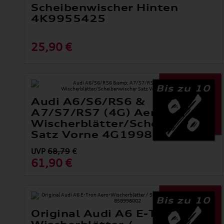
Scheibenwischer Hinten
4K9955425
25,90 €
Bis zu 10
Audi A6/S6/RS6 &
A7/S7/RS7 (4G) Aero-
Wischerblätter/Scheibenwisch
Satz Vorne 4G1998002A
UVP
68,79
€
61,90 €
Bis zu 10
Original Audi A6 E-Tron Aero-