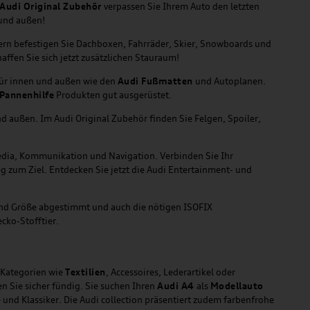
Audi Original Zubehör
verpassen Sie Ihrem Auto den letzten
 und außen!
gern befestigen Sie Dachboxen, Fahrräder, Skier, Snowboards und
affen Sie sich jetzt zusätzlichen Stauraum!
für innen und außen wie den
Audi Fußmatten
und Autoplanen.
Pannenhilfe
Produkten gut ausgerüstet.
d außen. Im Audi Original Zubehör finden Sie Felgen, Spoiler,
media, Kommunikation und Navigation. Verbinden Sie Ihr
g zum Ziel. Entdecken Sie jetzt die Audi Entertainment- und
 und Größe abgestimmt und auch die nötigen ISOFIX
cko-Stofftier.
n Kategorien wie
Textilien
, Accessoires, Lederartikel oder
en Sie sicher fündig. Sie suchen Ihren
Audi A4
als
Modellauto
und Klassiker. Die Audi collection präsentiert zudem farbenfrohe