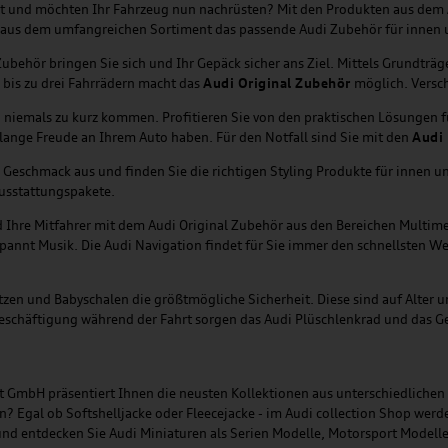
ht und möchten Ihr Fahrzeug nun nachrüsten? Mit den Produkten aus dem
tzt aus dem umfangreichen Sortiment das passende Audi Zubehör für innen
behör bringen Sie sich und Ihr Gepäck sicher ans Ziel. Mittels Grundträ
 bis zu drei Fahrrädern macht das
Audi Original Zubehör
möglich. Versch
i niemals zu kurz kommen. Profitieren Sie von den praktischen Lösungen 
lange Freude an Ihrem Auto haben. Für den Notfall sind Sie mit den
Audi 
Geschmack aus und finden Sie die richtigen Styling Produkte für innen un
usstattungspakete.
nd Ihre Mitfahrer mit dem Audi Original Zubehör aus den Bereichen Multi
annt Musik. Die Audi Navigation findet für Sie immer den schnellsten We
itzen und Babyschalen die größtmögliche Sicherheit. Diese sind auf Alter
Beschäftigung während der Fahrt sorgen das Audi Plüschlenkrad und das Ge
ort GmbH präsentiert Ihnen die neusten Kollektionen aus unterschiedliche
en? Egal ob Softshelljacke oder Fleecejacke - im Audi collection Shop werd
nd entdecken Sie Audi Miniaturen als Serien Modelle, Motorsport Modelle 