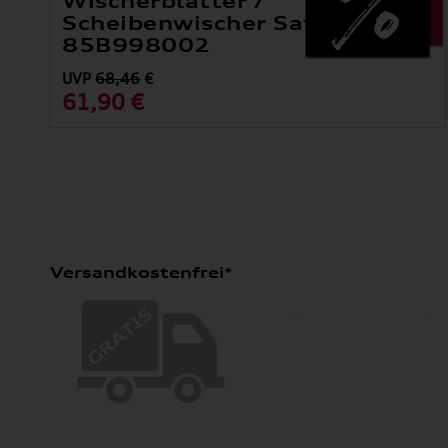
Wischerblätter /
Scheibenwischer Satz Vorne
85B998002
UVP
68,46
€
61,90 €
Versandkostenfrei*