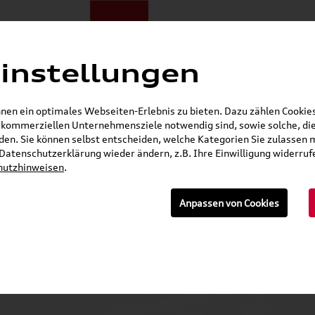
instellungen
ote
E-Mobilität
Darum zu uns
NORA®
Mietwagen
en ein optimales Webseiten-Erlebnis zu bieten. Dazu zählen Cookies,
r kommerziellen Unternehmensziele notwendig sind, sowie solche, die
Gerade geöffnet
en. Sie können selbst entscheiden, welche Kategorien Sie zulassen 
r Datenschutzerklärung wieder ändern, z.B. Ihre Einwilligung widerru
hutzhinweisen
.
n
Anpassen von Cookies