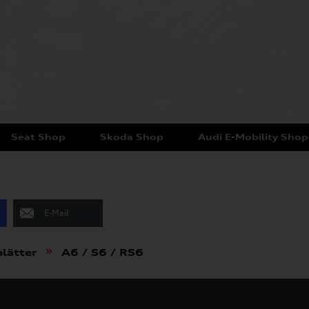
Seat Shop
Skoda Shop
Audi E-Mobility Shop
E-Mail
»
lätter
A6 / S6 / RS6