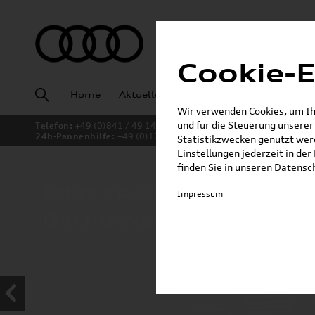
Cookie-E
Home
Aktuelles
Fahrzeugankauf
Angeb
Wir verwenden Cookies, um Ihn
und für die Steuerung unsere
Telefon:
+49 (0)841 / 49 140
24h-Pannenhilfe:
+49 (0)171 / 870 72 87
Statistikzwecken genutzt werd
Einstellungen jederzeit in de
finden Sie in unseren
Datensc
Jetzt sparen bei unsere
Impressum
Dachboxen!