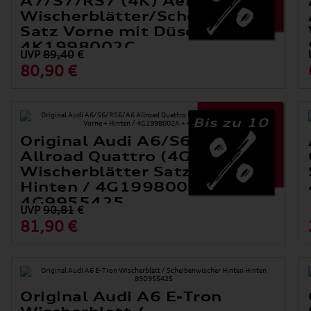
A7/S7/RS7 (4K) Aero-
Wischerblätter/Scheibenwischer
Satz Vorne mit Düsen
4K1998002C
UVP
89,40
€
80,90 €
Bis zu 10
Original Audi A6/S6/RS6/A6
Allroad Quattro (4G)
er
Wischerblätter Satz Vorne +
Hinten / 4G1998002A +
4G9955425
UVP
90,81
€
81,90 €
Original Audi A6 E-Tron