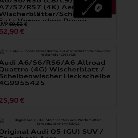
A6/S6/RS6 (C8/C9) &
A7/S7/RS7 (4K) Aero-
Wischerblätter/Scheibenwischer
Satz Vorne ohne Düsen
UVP
69,53
€
4K1998002D
62,90 €
Audi A6/S6/RS6/A6 Allroad
Quattro (4G) Wischerblatt /
Scheibenwischer Heckscheibe
4G9955425
25,90 €
Original Audi Q5 (GU) SUV /