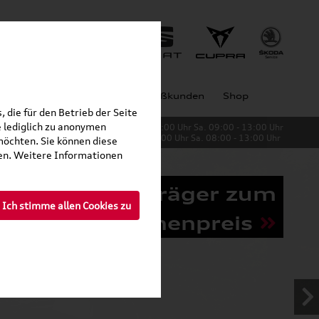
Jobs
Unternehmen
Großkunden
Shop
 die für den Betrieb der Seite
 lediglich zu anonymen
Verkauf:
Mo. - Fr. 08:00 - 19:00 Uhr Sa. 09:00 - 13:00 Uhr
Service:
Mo. - Fr. 06:00 - 20:00 Uhr Sa. 08:00 - 13:00 Uhr
möchten. Sie können diese
fen. Weitere Informationen
Grundträger zum
Ich stimme allen Cookies zu
Schnäppchenpreis