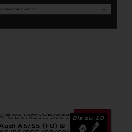
arosserieform wählen
Bis zu 10
Audi A5/S5 (FU) &