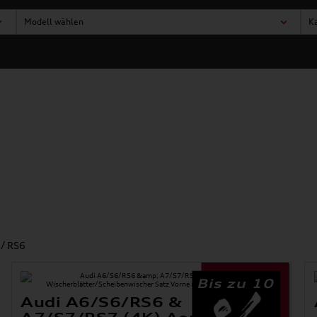
Modell wählen
K
 / RS6
Bis zu 10
Audi A6/S6/RS6 &