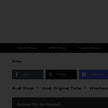
Audi Shop
VW Shop
Cupra Shop
Shop
teilen
Twitter
Instagram
»
»
Audi Shop
Audi Original Teile
Wischerb
Artikel für ihr Modell