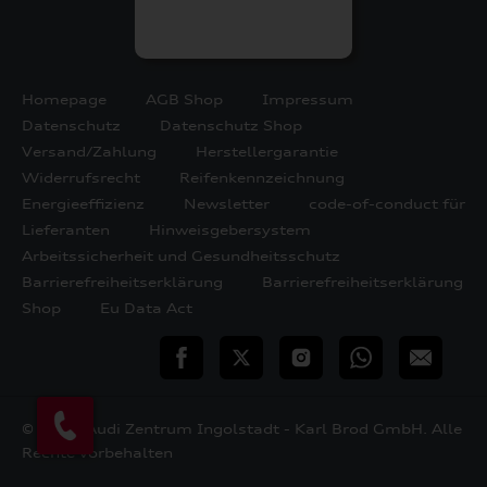
Homepage
AGB Shop
Impressum
Datenschutz
Datenschutz Shop
Versand/Zahlung
Herstellergarantie
Widerrufsrecht
Reifenkennzeichnung
Energieeffizienz
Newsletter
code-of-conduct für
Lieferanten
Hinweisgebersystem
Arbeitssicherheit und Gesundheitsschutz
Barrierefreiheitserklärung
Barrierefreiheitserklärung
Shop
Eu Data Act
teilen
Twitter
Instagram
WhatsApp
E-
Mail
© 2026 Audi Zentrum Ingolstadt - Karl Brod GmbH. Alle
Rechte vorbehalten