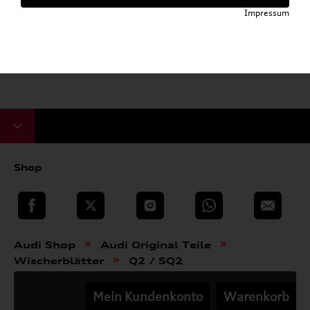
Impressum
Shop
teilen
Twitter
Instagram
WhatsApp
E-Mail
»
»
Audi Shop
Audi Original Teile
»
Wischerblätter
Q2 / SQ2
Mein Kundenkonto
Warenkorb