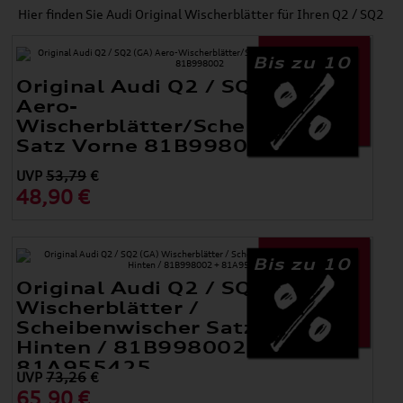
Hier finden Sie Audi Original Wischerblätter für Ihren Q2 / SQ2
Bis zu 10
Original Audi Q2 / SQ2 (GA)
Aero-
Wischerblätter/Scheibenwischer
Satz Vorne 81B998002
UVP
53,79
€
48,90 €
Bis zu 10
Original Audi Q2 / SQ2 (GA)
Wischerblätter /
Scheibenwischer Satz Vorne +
Hinten / 81B998002 +
81A955425
UVP
73,26
€
65,90 €