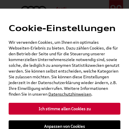
Cookie-Einstellungen
Menü
Telefon:
+49 (0)841 / 49 140
Wir verwenden Cookies, um Ihnen ein optimales
24h-Pannenhilfe:
+49 (0)171 / 870 72 87
Webseiten-Erlebnis zu bieten. Dazu zählen Cookies, die für
Gerade geöffnet
den Betrieb der Seite und für die Steuerung unserer
Verkauf:
Mo. - Fr. 08:00 - 19:00 Uhr Sa. 09:00 - 13:00 Uhr
kommerziellen Unternehmensziele notwendig sind, sowie
Service:
Mo. - Fr. 06:00 - 20:00 Uhr Sa. 08:00 - 13:00 Uhr
solche, die lediglich zu anonymen Statistikzwecken genutzt
werden. Sie können selbst entscheiden, welche Kategorien
Sie zulassen möchten. Sie können diese Einstellungen
Jetzt sparen bei unseren
Grundträger zum Schnäppchenpreis
jederzeit in der Datenschutzerklärung wieder ändern, z.B.
Ihre Einwilligung widerrufen. Weitere Informationen
Dachboxen!
finden Sie in unseren
Datenschutzhinweisen
.
Ich stimme allen Cookies zu
Anpassen von Cookies