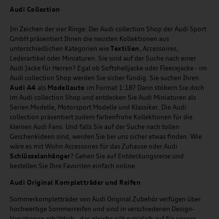
Audi
C
ollection
Im Zeichen der vier Ringe: Der Audi collection Shop der Audi Sport
GmbH präsentiert Ihnen die neusten Kollektionen aus
unterschiedlichen Kategorien wie
Textilien
, Accessoires,
Lederartikel oder Miniaturen. Sie sind auf der Suche nach einer
Audi Jacke für Herren? Egal ob Softshelljacke oder Fleecejacke - im
Audi collection Shop werden Sie sicher fündig. Sie suchen Ihren
Audi A4
als
Modellauto
im Format 1:18? Dann stöbern Sie doch
im Audi collection Shop und entdecken Sie Audi Miniaturen als
Serien Modelle, Motorsport Modelle und Klassiker. Die Audi
collection präsentiert zudem farbenfrohe Kollektionen für die
kleinen Audi Fans. Und falls Sie auf der Suche nach tollen
Geschenkideen sind, werden Sie bei uns sicher etwas finden. Wie
wäre es mit Wohn Accessoires für das Zuhause oder Audi
Schlüsselanhänger
? Gehen Sie auf Entdeckungsreise und
bestellen Sie Ihre Favoriten einfach online.
Audi Original Kompletträder und Reifen
Sommerkompletträder von Audi Original Zubehör verfügen über
hochwertige Sommerreifen und sind in verschiedenen Design-
Variationen erhältlich - das gleiche gilt natürlich auf für unsere