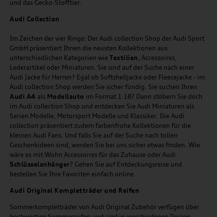
und das Gecko-Stofftier.
Audi
C
ollection
Im Zeichen der vier Ringe: Der Audi collection Shop der Audi Sport
GmbH präsentiert Ihnen die neusten Kollektionen aus
unterschiedlichen Kategorien wie
Textilien
, Accessoires,
Lederartikel oder Miniaturen. Sie sind auf der Suche nach einer
Audi Jacke für Herren? Egal ob Softshelljacke oder Fleecejacke - im
Audi collection Shop werden Sie sicher fündig. Sie suchen Ihren
Audi A4
als
Modellauto
im Format 1:18? Dann stöbern Sie doch
im Audi collection Shop und entdecken Sie Audi Miniaturen als
Serien Modelle, Motorsport Modelle und Klassiker. Die Audi
collection präsentiert zudem farbenfrohe Kollektionen für die
kleinen Audi Fans. Und falls Sie auf der Suche nach tollen
Geschenkideen sind, werden Sie bei uns sicher etwas finden. Wie
wäre es mit Wohn Accessoires für das Zuhause oder Audi
Schlüsselanhänger
? Gehen Sie auf Entdeckungsreise und
bestellen Sie Ihre Favoriten einfach online.
Audi Original Kompletträder und Reifen
Sommerkompletträder von Audi Original Zubehör verfügen über
hochwertige Sommerreifen und sind in verschiedenen Design-