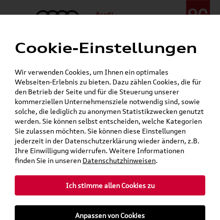
Cookie-Einstellungen
Menü
Telefon:
+49 (0)841 / 49 140
Wir verwenden Cookies, um Ihnen ein optimales
24h-Pannenhilfe:
+49 (0)171 / 870 72 87
Webseiten-Erlebnis zu bieten. Dazu zählen Cookies, die für
Gerade geöffnet
den Betrieb der Seite und für die Steuerung unserer
Verkauf:
Mo. - Fr. 08:00 - 19:00 Uhr Sa. 09:00 - 13:00 Uhr
kommerziellen Unternehmensziele notwendig sind, sowie
Service:
Mo. - Fr. 06:00 - 20:00 Uhr Sa. 08:00 - 13:00 Uhr
solche, die lediglich zu anonymen Statistikzwecken genutzt
werden. Sie können selbst entscheiden, welche Kategorien
Sie zulassen möchten. Sie können diese Einstellungen
Jetzt sparen bei unseren
Grundträger zum Schnäppchenpreis
jederzeit in der Datenschutzerklärung wieder ändern, z.B.
Ihre Einwilligung widerrufen. Weitere Informationen
Dachboxen!
finden Sie in unseren
Datenschutzhinweisen
.
Ich stimme allen Cookies zu
Anpassen von Cookies