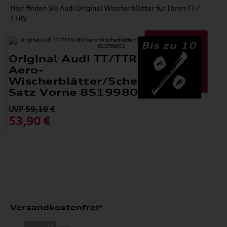
Hier finden Sie Audi Original Wischerblätter für Ihren TT /
TTRS
Bis zu 10
Original Audi TT/TTRS (8S)
Aero-
Wischerblätter/Scheibenwischer
Satz Vorne 8S1998002
UVP
59,10
€
53,90 €
Versandkostenfrei*