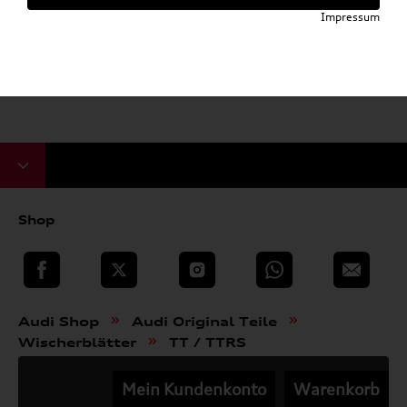
Impressum
Shop
teilen
Twitter
Instagram
WhatsApp
E-Mail
»
»
Audi Shop
Audi Original Teile
»
Wischerblätter
TT / TTRS
Mein Kundenkonto
Warenkorb