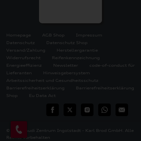
Homepage
AGB Shop
Impressum
Datenschutz
Datenschutz Shop
Versand/Zahlung
Herstellergarantie
Widerrufsrecht
Reifenkennzeichnung
Energieeffizienz
Newsletter
code-of-conduct für
Lieferanten
Hinweisgebersystem
Arbeitssicherheit und Gesundheitsschutz
Barrierefreiheitserklärung
Barrierefreiheitserklärung
Shop
Eu Data Act
teilen
Twitter
Instagram
WhatsApp
E-
Mail
© 2026 Audi Zentrum Ingolstadt - Karl Brod GmbH. Alle
Rechte vorbehalten