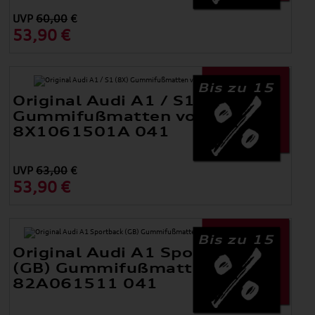
UVP
60,00
€
53,90 €
Bis zu 15
Original Audi A1 / S1 (8X)
Gummifußmatten vorne
8X1061501A 041
UVP
63,00
€
53,90 €
Bis zu 15
Original Audi A1 Sportback
(GB) Gummifußmatten Hinten
82A061511 041