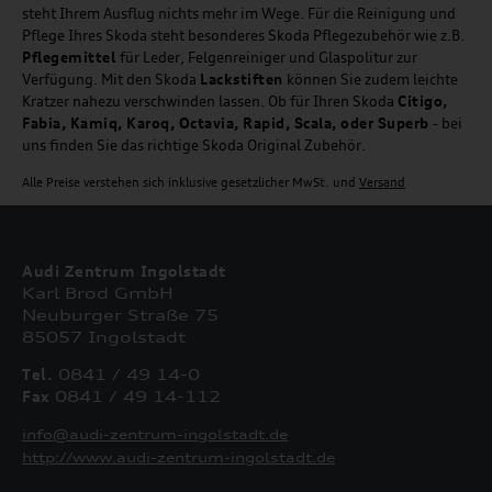
steht Ihrem Ausflug nichts mehr im Wege. Für die Reinigung und
Pflege Ihres Skoda steht besonderes Skoda Pflegezubehör wie z.B.
Pflegemittel
für Leder, Felgenreiniger und Glaspolitur zur
Verfügung. Mit den Skoda
Lackstiften
können Sie zudem leichte
Kratzer nahezu verschwinden lassen. Ob für Ihren Skoda
Citigo,
Fabia, Kamiq, Karoq, Octavia, Rapid, Scala, oder Superb
- bei
uns finden Sie das richtige Skoda Original Zubehör.
Alle Preise verstehen sich inklusive gesetzlicher MwSt. und
Versand
Audi Zentrum Ingolstadt
Karl Brod GmbH
Neuburger Straße 75
85057 Ingolstadt
Tel.
0841 / 49 14-0
Fax
0841 / 49 14-112
info@audi-zentrum-ingolstadt.de
http://www.audi-zentrum-ingolstadt.de