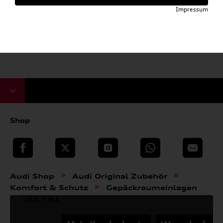
Impressum
Shop
teilen
Twitter
Instagram
WhatsApp
E-Mail
»
»
Audi Shop
Audi Original Zubehör
»
Komfort & Schutz
Gepäckraumeinlagen
»
A1 / S1