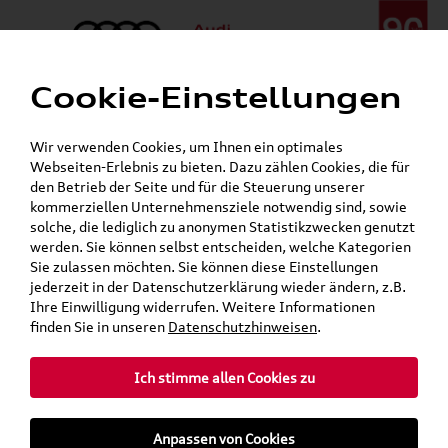
Cookie-Einstellungen
Menü
Telefon:
+49 (0)841 / 49 140
Wir verwenden Cookies, um Ihnen ein optimales
24h-Pannenhilfe:
+49 (0)171 / 870 72 87
Webseiten-Erlebnis zu bieten. Dazu zählen Cookies, die für
Gerade geöffnet
den Betrieb der Seite und für die Steuerung unserer
Verkauf:
Mo. - Fr. 08:00 - 19:00 Uhr Sa. 09:00 - 13:00 Uhr
kommerziellen Unternehmensziele notwendig sind, sowie
Service:
Mo. - Fr. 06:00 - 20:00 Uhr Sa. 08:00 - 13:00 Uhr
solche, die lediglich zu anonymen Statistikzwecken genutzt
werden. Sie können selbst entscheiden, welche Kategorien
Sie zulassen möchten. Sie können diese Einstellungen
Jetzt sparen bei unseren
Grundträger zum Schnäppchenpreis
jederzeit in der Datenschutzerklärung wieder ändern, z.B.
Ihre Einwilligung widerrufen. Weitere Informationen
Dachboxen!
finden Sie in unseren
Datenschutzhinweisen
.
Ich stimme allen Cookies zu
Anpassen von Cookies