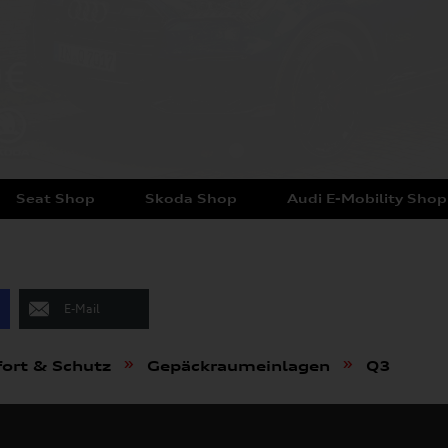
Seat Shop
Skoda Shop
Audi E-Mobility Shop
E-Mail
»
»
ort & Schutz
Gepäckraumeinlagen
Q3