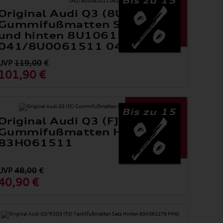
Original Audi Q3 (8U)
Gummifußmatten Satz vorne
und hinten 8U1061501
041/8U0061511 041
UVP
119,00
€
101,90 €
Bis zu 15
Original Audi Q3 (FJ)
Gummifußmatten Hinten
83H061511
UVP
48,00
€
40,90 €