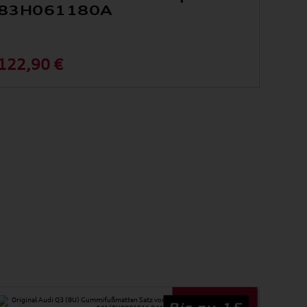
83H061180A
122,90 €
Bis zu 15