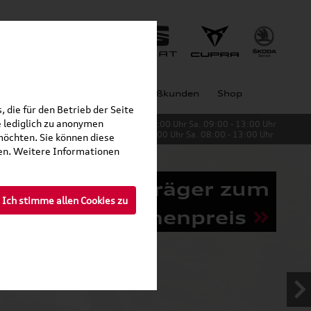
Jobs
Unternehmen
Großkunden
Shop
 die für den Betrieb der Seite
 lediglich zu anonymen
Verkauf:
Mo. - Fr. 08:00 - 19:00 Uhr Sa. 09:00 - 13:00 Uhr
Service:
Mo. - Fr. 06:00 - 20:00 Uhr Sa. 08:00 - 13:00 Uhr
möchten. Sie können diese
fen. Weitere Informationen
Grundträger zum
Ich stimme allen Cookies zu
Schnäppchenpreis