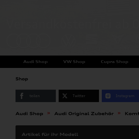
Audi Shop
VW Shop
Cupra Shop
Shop
teilen
Twitter
Instagram
»
»
Audi Shop
Audi Original Zubehör
Komf
Artikel für ihr Modell