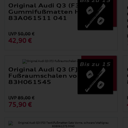
Original Audi Q3 (F3)
Gummifußmatten Hinten
83A061511 041
UVP
50,00
€
42,90 €
Bis zu 15
Original Audi Q3 (FJ)
Fußraumschalen vorn,
83H061545
UVP
89,00
€
75,90 €