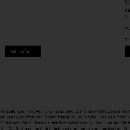
Si
Se
Mo
Te
Mehr Infos
Vorstellungen - mit Audi Original Zubehör. Der Online Katalog präsentiert
unikation, Komfort und Schutz, Transport und Familie. Sie sind auf der 
 Selbst wenn Sie Audi
music
interface
nachrüsten wollen, dann sind Sie b
ittel. Das Sortiment an Audi Zubehör ist umfangreich und hochwertig. St