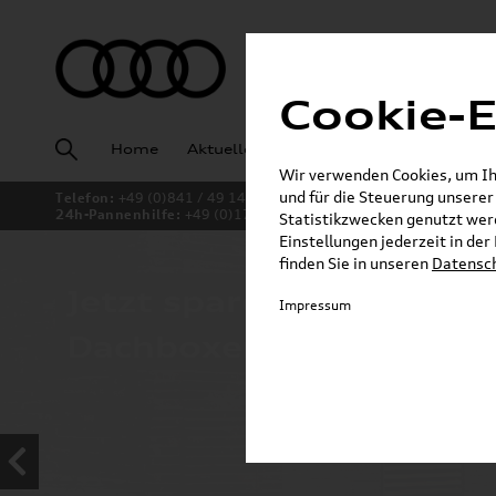
Cookie-E
Home
Aktuelles
Fahrzeugankauf
Angeb
Wir verwenden Cookies, um Ihn
und für die Steuerung unsere
Telefon:
+49 (0)841 / 49 140
24h-Pannenhilfe:
+49 (0)171 / 870 72 87
Statistikzwecken genutzt werd
Einstellungen jederzeit in de
finden Sie in unseren
Datensc
Jetzt sparen bei unsere
Impressum
Dachboxen!