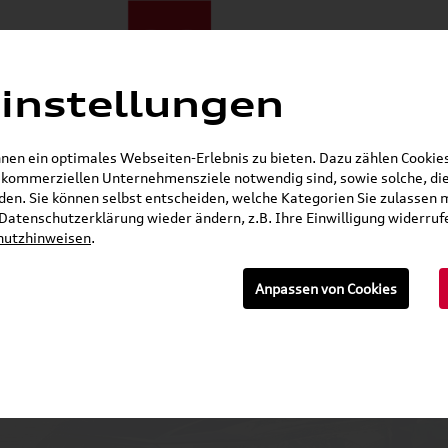
instellungen
ote
E-Mobilität
Darum zu uns
NORA®
Mietwagen
en ein optimales Webseiten-Erlebnis zu bieten. Dazu zählen Cookies,
r kommerziellen Unternehmensziele notwendig sind, sowie solche, die
Gerade geöffnet
en. Sie können selbst entscheiden, welche Kategorien Sie zulassen 
r Datenschutzerklärung wieder ändern, z.B. Ihre Einwilligung widerru
hutzhinweisen
.
n
Anpassen von Cookies