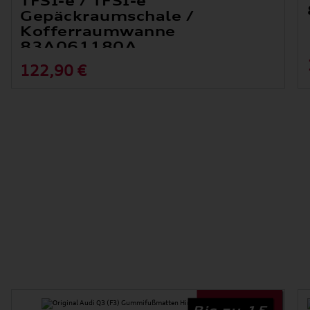
TFSI-e / TFSI-e
Gepäckraumschale /
Kofferraumwanne
83A061180A
122,90 €
schale
Bis zu 15