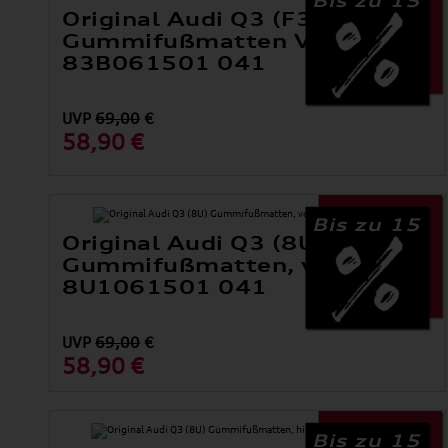
Original Audi Q3 (F3)
Gummifußmatten Vorn
83B061501 041
UVP
69,00
€
58,90 €
Bis zu 15
Original Audi Q3 (8U)
Gummifußmatten, vorne
8U1061501 041
UVP
69,00
€
58,90 €
Bis zu 15