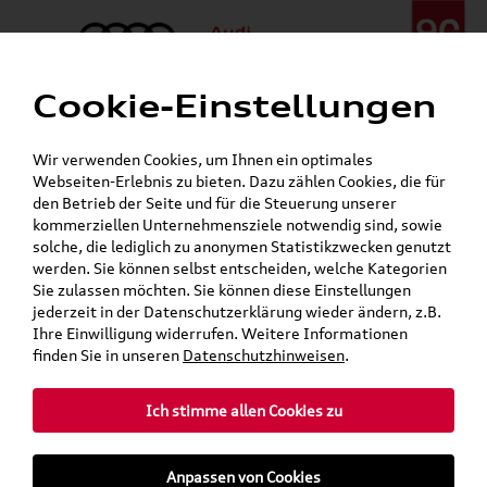
Cookie-Einstellungen
Menü
Telefon:
+49 (0)841 / 49 140
Wir verwenden Cookies, um Ihnen ein optimales
24h-Pannenhilfe:
+49 (0)171 / 870 72 87
Webseiten-Erlebnis zu bieten. Dazu zählen Cookies, die für
Öffnet in 1 Stunden, 53 Minuten
den Betrieb der Seite und für die Steuerung unserer
Verkauf:
Mo. - Fr. 08:00 - 19:00 Uhr Sa. 09:00 - 13:00 Uhr
kommerziellen Unternehmensziele notwendig sind, sowie
Service:
Mo. - Fr. 06:00 - 20:00 Uhr Sa. 08:00 - 13:00 Uhr
solche, die lediglich zu anonymen Statistikzwecken genutzt
werden. Sie können selbst entscheiden, welche Kategorien
Sie zulassen möchten. Sie können diese Einstellungen
Jetzt sparen bei unseren
Grundträger zum Schnäppchenpreis
jederzeit in der Datenschutzerklärung wieder ändern, z.B.
Ihre Einwilligung widerrufen. Weitere Informationen
Dachboxen!
finden Sie in unseren
Datenschutzhinweisen
.
Ich stimme allen Cookies zu
Anpassen von Cookies