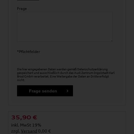
Frage
*Pflichtfelder
Die hier eingegebenen Daten werden gemäß
Datenschutzerklärung
gespeichert und ausschließlich durch das Audi Zentrum Ingolstadt Karl
Brod GmbH verarbeitet. Eine Weitergabe der Daten an Dritte erfolgt
nicht.
35,90
€
inkl. MwSt 19%
zzgl.
Versand
0,00 €