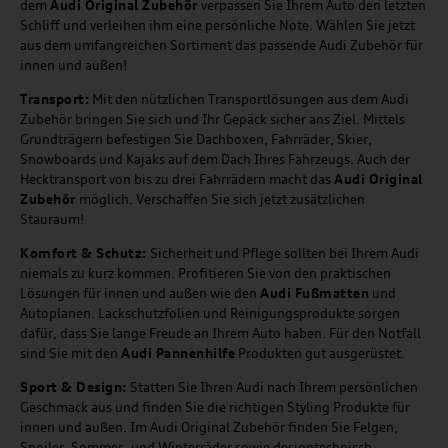
dem
Audi Original Zubehör
verpassen Sie Ihrem Auto den letzten
Schliff und verleihen ihm eine persönliche Note. Wählen Sie jetzt
aus dem umfangreichen Sortiment das passende Audi Zubehör für
innen und außen!
Transport:
Mit den nützlichen Transportlösungen aus dem Audi
Zubehör bringen Sie sich und Ihr Gepäck sicher ans Ziel. Mittels
Grundträgern befestigen Sie Dachboxen, Fahrräder, Skier,
Snowboards und Kajaks auf dem Dach Ihres Fahrzeugs. Auch der
Hecktransport von bis zu drei Fahrrädern macht das
Audi Original
Zubehör
möglich. Verschaffen Sie sich jetzt zusätzlichen
Stauraum!
Komfort & Schutz:
Sicherheit und Pflege sollten bei Ihrem Audi
niemals zu kurz kommen. Profitieren Sie von den praktischen
Lösungen für innen und außen wie den
Audi Fußmatten
und
Autoplanen. Lackschutzfolien und Reinigungsprodukte sorgen
dafür, dass Sie lange Freude an Ihrem Auto haben. Für den Notfall
sind Sie mit den
Audi Pannenhilfe
Produkten gut ausgerüstet.
Sport & Design:
Statten Sie Ihren Audi nach Ihrem persönlichen
Geschmack aus und finden Sie die richtigen Styling Produkte für
innen und außen. Im Audi Original Zubehör finden Sie Felgen,
Spoiler, Sommer- und Winterräder sowie designtechnisch