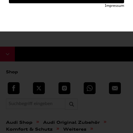
Impressum
Shop
teilen
Twitter
Instagram
WhatsApp
E-Mail
»
»
Audi Shop
Audi Original Zubehör
»
»
Komfort & Schutz
Weiteres