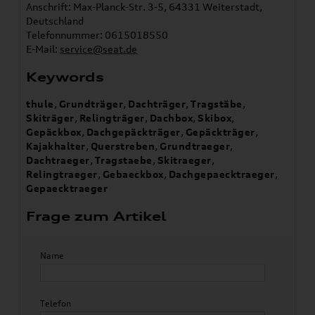
Anschrift: Max-Planck-Str. 3-5, 64331 Weiterstadt,
Deutschland
Telefonnummer: 0615018550
E-Mail:
service@seat.de
Keywords
thule
,
Grundträger
,
Dachträger
,
Tragstäbe
,
Skiträger
,
Relingträger
,
Dachbox
,
Skibox
,
Gepäckbox
,
Dachgepäckträger
,
Gepäckträger
,
Kajakhalter
,
Querstreben
,
Grundtraeger
,
Dachtraeger
,
Tragstaebe
,
Skitraeger
,
Relingtraeger
,
Gebaeckbox
,
Dachgepaecktraeger
,
Gepaecktraeger
Frage zum Artikel
Name
Telefon