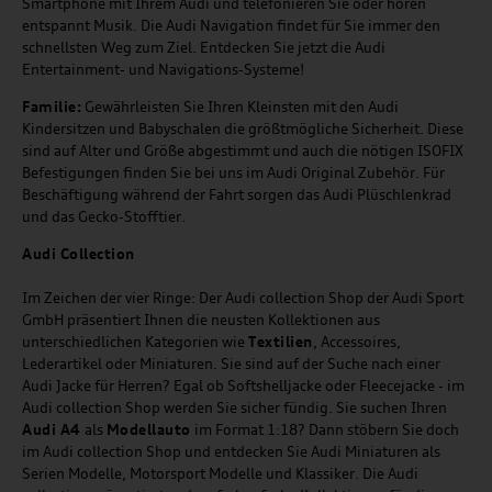
Smartphone mit Ihrem Audi und telefonieren Sie oder hören
entspannt Musik. Die Audi Navigation findet für Sie immer den
schnellsten Weg zum Ziel. Entdecken Sie jetzt die Audi
Entertainment- und Navigations-Systeme!
Familie:
Gewährleisten Sie Ihren Kleinsten mit den Audi
Kindersitzen und Babyschalen die größtmögliche Sicherheit. Diese
sind auf Alter und Größe abgestimmt und auch die nötigen ISOFIX
Befestigungen finden Sie bei uns im Audi Original Zubehör. Für
Beschäftigung während der Fahrt sorgen das Audi Plüschlenkrad
und das Gecko-Stofftier.
Audi
C
ollection
Im Zeichen der vier Ringe: Der Audi collection Shop der Audi Sport
GmbH präsentiert Ihnen die neusten Kollektionen aus
unterschiedlichen Kategorien wie
Textilien
, Accessoires,
Lederartikel oder Miniaturen. Sie sind auf der Suche nach einer
Audi Jacke für Herren? Egal ob Softshelljacke oder Fleecejacke - im
Audi collection Shop werden Sie sicher fündig. Sie suchen Ihren
Audi A4
als
Modellauto
im Format 1:18? Dann stöbern Sie doch
im Audi collection Shop und entdecken Sie Audi Miniaturen als
Serien Modelle, Motorsport Modelle und Klassiker. Die Audi