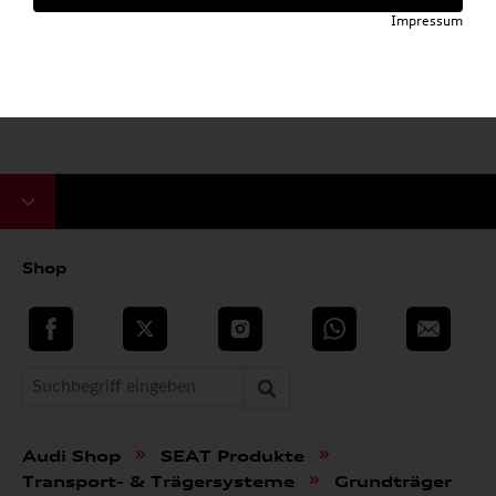
Impressum
Shop
teilen
Twitter
Instagram
WhatsApp
E-Mail
»
»
Audi Shop
SEAT Produkte
»
Transport- & Trägersysteme
Grundträger