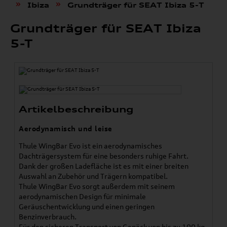
»
»
Ibiza
Grundträger für SEAT Ibiza 5-T
Grundträger für SEAT Ibiza
5-T
Artikelbeschreibung
Aerodynamisch und leise
Thule WingBar Evo ist ein aerodynamisches
Dachträgersystem für eine besonders ruhige Fahrt.
Dank der großen Ladefläche ist es mit einer breiten
Auswahl an Zubehör und Trägern kompatibel.
Thule WingBar Evo sorgt außerdem mit seinem
aerodynamischen Design für minimale
Geräuschentwicklung und einen geringen
Benzinverbrauch.
Für den sicheren Transport von Gepäck von bis zu 100 kg