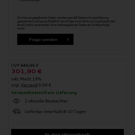
Die hier eingegebenen Daten werden gemäß
Datenschutzerklärung
gespeichert und ausschließlich durch das Audi Zentrum Ingolstadt Karl
Brod GmbH verarbeitet. Eine Weitergabe der Daten an Dritte erfolgt
nicht.
UVP
349,95
€
301,90
€
inkl. MwSt 19%
zzgl.
Versand
0,00 €
Versandkostenfreie Lieferung
2 aktuelle Beobachter
Lieferbar innerhalb 8-10 Tagen