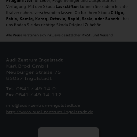
Pflegemittel
für Leder, Felgenreiniger und Glaspolitur zur
Verfügung. Mit den Skoda
Lackstiften
können Sie zudem leichte
Kratzer nahezu verschwinden lassen. Ob für Ihren Skoda
Citigo,
Fabia, Kamiq, Karoq, Octavia, Rapid, Scala, oder Superb
- bei
uns finden Sie das richtige Skoda Original Zubehör.
Alle Preise verstehen sich inklusive gesetzlicher MwSt. und
Versand
Audi Zentrum Ingolstadt
Karl Brod GmbH
Neuburger Straße 75
85057 Ingolstadt
Tel.
0841 / 49 14-0
Fax
0841 / 49 14-112
info@audi-zentrum-ingolstadt.de
http://www.audi-zentrum-ingolstadt.de