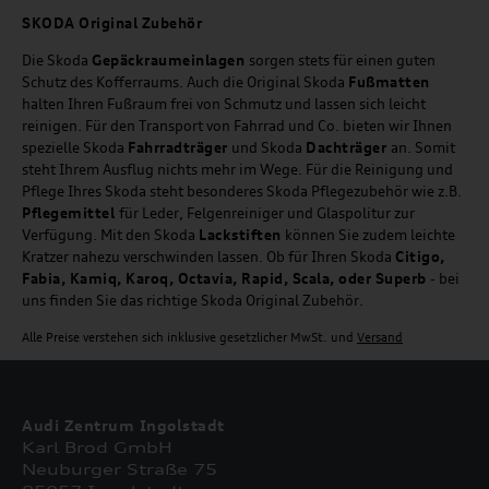
SKODA Original Zubehör
Die Skoda
Gepäckraumeinlagen
sorgen stets für einen guten
Schutz des Kofferraums. Auch die Original Skoda
Fußmatten
halten Ihren Fußraum frei von Schmutz und lassen sich leicht
reinigen. Für den Transport von Fahrrad und Co. bieten wir Ihnen
spezielle Skoda
Fahrradträger
und Skoda
Dachträger
an. Somit
steht Ihrem Ausflug nichts mehr im Wege. Für die Reinigung und
Pflege Ihres Skoda steht besonderes Skoda Pflegezubehör wie z.B.
Pflegemittel
für Leder, Felgenreiniger und Glaspolitur zur
Verfügung. Mit den Skoda
Lackstiften
können Sie zudem leichte
Kratzer nahezu verschwinden lassen. Ob für Ihren Skoda
Citigo,
Fabia, Kamiq, Karoq, Octavia, Rapid, Scala, oder Superb
- bei
uns finden Sie das richtige Skoda Original Zubehör.
Alle Preise verstehen sich inklusive gesetzlicher MwSt. und
Versand
Audi Zentrum Ingolstadt
Karl Brod GmbH
Neuburger Straße 75