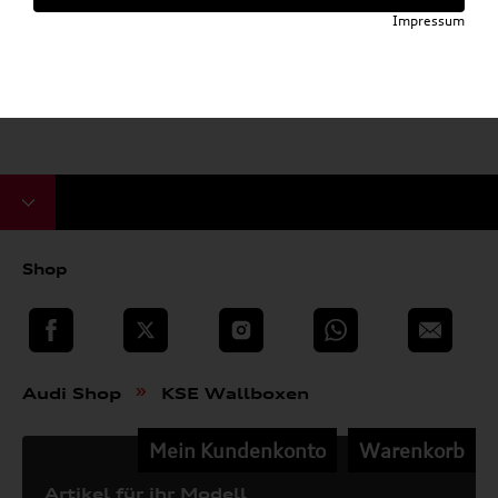
Impressum
Shop
teilen
Twitter
Instagram
WhatsApp
E-Mail
»
Audi Shop
KSE Wallboxen
Mein Kundenkonto
Warenkorb
Artikel für ihr Modell