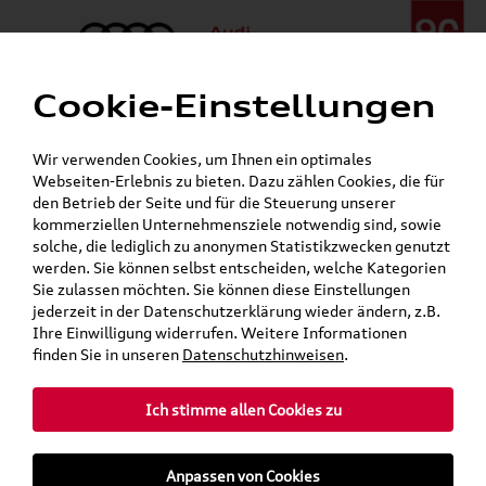
Cookie-Einstellungen
Menü
Telefon:
+49 (0)841 / 49 140
Wir verwenden Cookies, um Ihnen ein optimales
24h-Pannenhilfe:
+49 (0)171 / 870 72 87
Webseiten-Erlebnis zu bieten. Dazu zählen Cookies, die für
Öffnet in 9 Stunden, 25 Minuten
den Betrieb der Seite und für die Steuerung unserer
Verkauf:
Mo. - Fr. 08:00 - 19:00 Uhr Sa. 09:00 - 13:00 Uhr
kommerziellen Unternehmensziele notwendig sind, sowie
Service:
Mo. - Fr. 06:00 - 20:00 Uhr Sa. 08:00 - 13:00 Uhr
solche, die lediglich zu anonymen Statistikzwecken genutzt
werden. Sie können selbst entscheiden, welche Kategorien
Sie zulassen möchten. Sie können diese Einstellungen
Jetzt sparen bei unseren
Grundträger zum Schnäppchenpreis
jederzeit in der Datenschutzerklärung wieder ändern, z.B.
Ihre Einwilligung widerrufen. Weitere Informationen
Dachboxen!
finden Sie in unseren
Datenschutzhinweisen
.
Ich stimme allen Cookies zu
Anpassen von Cookies