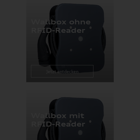
Wallbox ohne
RFID-Reader
Jetzt entdecken
Wallbox mit
RFID-Reader